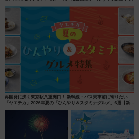
夏の全国ツアー2026」
垣島から船で向かう究極のご褒
美旅「何もしない贅沢」を体験
してみない？
再開発に沸く東京駅八重洲口！ 新幹線・バス乗車前に寄りたい
「ヤエチカ」2026年夏の「ひんやり＆スタミナグルメ」6選【新店
舗も！】