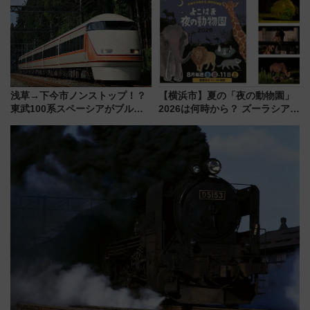
した、推し活遠征や観光時のリ
大相撲巡業など 豪華イベントと
アルな懐事情
アクセス
浅草→下今市ノンストップ！？
【横浜市】夏の「夜の動物園」
東武100系スペーシアがブルー
2026は何時から？ ズーラシア・
リボン賞35周年記念で「デビュ
野毛山・金沢の電車アクセスや
ー当時の停車駅」を再現 運転
見どころ、限定イベントを徹底
時刻や特急券の買い方を紹介
解説！