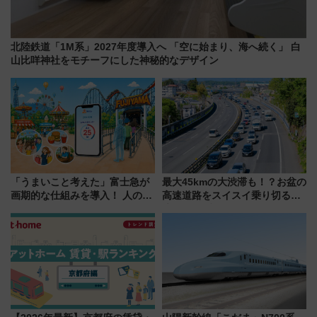
北陸鉄道「1M系」2027年度導入へ 「空に始まり、海へ続く」 白
山比咩神社をモチーフにした神秘的なデザイン
「うまいこと考えた」富士急が
最大45kmの大渋滞も！？お盆の
画期的な仕組みを導入！ 人のか
高速道路をスイスイ乗り切る快
わりにスマホが並ぶ「分身く
適ドライブ術
ん」始動