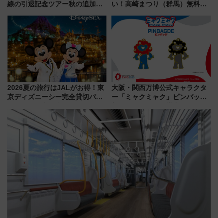
線の引退記念ツアー秋の追加企
い！高崎まつり（群馬）無料観
画が決定！乗車体験やグッズ・
覧エリアから初開催100人みこ
ホテル情報まとめ
しまで
2026夏の旅行はJALがお得！東
大阪・関西万博公式キャラクタ
京ディズニーシー完全貸切パー
ー「ミャクミャク」ピンバッジ
ティー招待券が当たるキャンペ
新登場！関西の駅構内などで7月
ーン始まる 条件は「夏の国内
中旬発売
線に2回搭乗」