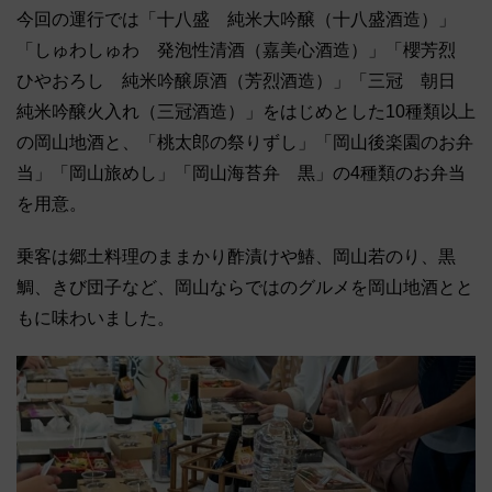
今回の運行では「十八盛 純米大吟醸（十八盛酒造）」
「しゅわしゅわ 発泡性清酒（嘉美心酒造）」「櫻芳烈
ひやおろし 純米吟醸原酒（芳烈酒造）」「三冠 朝日
純米吟醸火入れ（三冠酒造）」をはじめとした10種類以上
の岡山地酒と、「桃太郎の祭りずし」「岡山後楽園のお弁
当」「岡山旅めし」「岡山海苔弁 黒」の4種類のお弁当
を用意。
乗客は郷土料理のままかり酢漬けや鰆、岡山若のり、黒
鯛、きび団子など、岡山ならではのグルメを岡山地酒とと
もに味わいました。