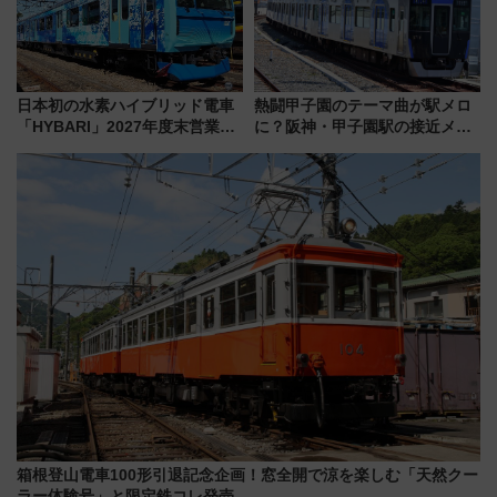
日本初の水素ハイブリッド電車
熱闘甲子園のテーマ曲が駅メロ
「HYBARI」2027年度末営業運
に？阪神・甲子園駅の接近メロ
転へ 鉄道・発電・まちづくり
ディがVaundy「かげろう」×向
で水素利活用が加速
谷実アレンジの特別仕様へ、8月
5日始発から
箱根登山電車100形引退記念企画！窓全開で涼を楽しむ「天然クー
ラー体験号」と限定鉄コレ発売