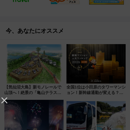
今、あなたにオススメ
【気仙沼大島】新モノレールで
全国1位は小田原のタワーマンシ
山頂へ！絶景の「亀山テラス
ョン！新幹線通勤が変える？
360°」が7月19日オープン、休
「住みたい街」の最新トレンド
暇村のお得な日帰りプランも登
【新築マンション人気ランキン
場
グ】