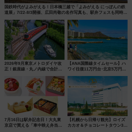
国鉄時代がよみがえる！日本橋三越で「よみがえる にっぽんの鉄
道展」7/22-8/3開催、広田尚敬の名作写真も、駅弁フェスも同時開
催！
2026年9月東京メトロダイヤ改
【ANA国際線タイムセール】ハ
正！銀座線・丸ノ内線で合計
ワイ往復11万円台･北京5万円台
212本の大増発、混雑緩和に期
～、憧れのビジネスクラスも！
待
来春のGW旅行まで狙える激ア
ツ路線まとめ（8/10まで）
7月16日は駅弁記念日！大丸東
【札幌から日帰り観光】ロイズ
京店で買える「車中映え弁当」
カカオ＆チョコレートタウン3周
フェア【2026年夏】
年！ 9月は入場料半額やチョコ