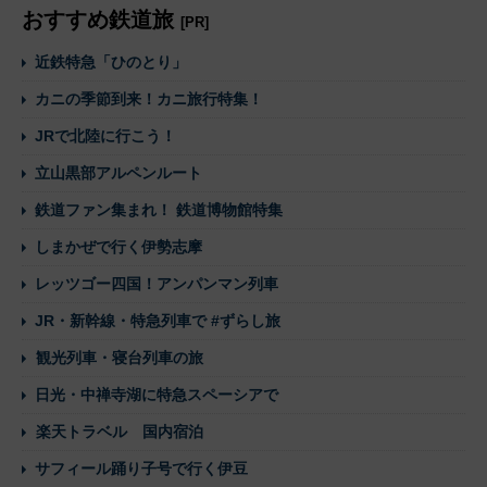
おすすめ鉄道旅
[PR]
近鉄特急「ひのとり」
カニの季節到来！カニ旅行特集！
JRで北陸に行こう！
立山黒部アルペンルート
鉄道ファン集まれ！ 鉄道博物館特集
しまかぜで行く伊勢志摩
レッツゴー四国！アンパンマン列車
JR・新幹線・特急列車で #ずらし旅
観光列車・寝台列車の旅
日光・中禅寺湖に特急スペーシアで
楽天トラベル 国内宿泊
サフィール踊り子号で行く伊豆