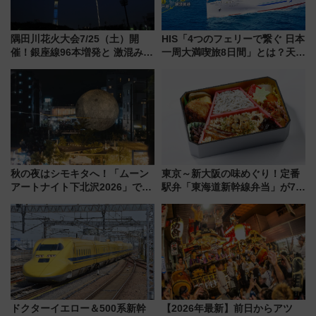
隅田川花火大会7/25（土）開
HIS「4つのフェリーで繋ぐ 日本
催！銀座線96本増発と 激混みの
一周大満喫旅8日間」とは？天橋
「浅草駅」を回避する最寄り駅･
立・小樽・日光東照宮など全国
アクセス攻略法、2万発の花火が
の絶景＆限定グルメを網羅！煩
都心の夜に！
雑な手続きも不要でお手軽に楽
しめるプランが登場
秋の夜はシモキタへ！「ムーン
東京～新大阪の味めぐり！定番
アートナイト下北沢2026」でイ
駅弁「東海道新幹線弁当」が7月
マーシブシアターやアート巡り
21日にリニューアル発売
を満喫しよう
ドクターイエロー＆500系新幹
【2026年最新】前日からアツ