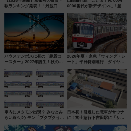
【2026年最新】京都府の賃貸・
山陽新幹線「こだま」N700系
駅ランキング発表！「丹波口」
6000番代が新デザインに！産学
の大躍進と「西大路」人気の理
連携で描く瀬戸内の波模様 運
由は？
用は今冬から
ハウステンボスに初の「絶景コ
2026年夏・京急「ウィング・シ
ースター」2027年誕生！秋の
ート」平日特別運行 ダイヤ・
「すんごいハロウィン」見どこ
乗車方法を解説！2階建てバスや
ろも一挙紹介
三浦海岸を堪能できるお出かけ
プランもご紹介
車内にメタモン出現？ みなとみ
日本初！引退した電車がサウナ
らい線×ポケモン「ブクブクうみ
に！富士急行下吉田駅に「サ電
ぞこの街」ラッピング電車が運
（SADEN）」2026年12月開
行開始に！ この夏は直通列車で
業 行き交う電車の音や振動を