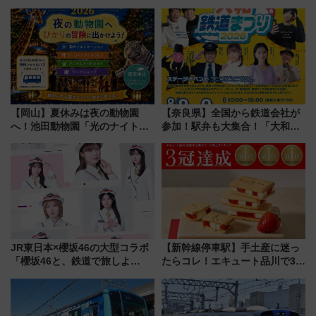
タウンの新たな水辺の憩いエリ
の夜景を眺めながら軽く一
ア「LAKESIDE PARK」（埼玉
杯……工場直送生ビールや島グ
県越谷市）
ルメが美味い
【岡山】夏休みは夜の動物園
【奈良県】全国から鉄道会社が
へ！池田動物園「光のナイトズ
参加！駅弁も大集合！「大和鉄
ー2026」で光と動物が彩る特別
道まつり2026」が8月8日・9日
な夜
に開催決定
JR東日本×櫻坂46の大型コラボ
【新幹線停車駅】手土産に迷っ
「櫻坂46と、鉄道で旅しよ
たらコレ！エキュート品川で3年
う。」が7月20日より始動！新
連続売上1位を獲得した定番手土
潟・長野・庄内へ
産スイーツとは？