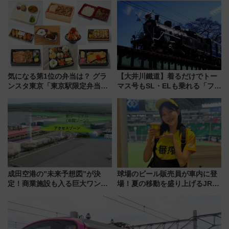
詰め放題を開催、ロイズタウン
駅からのアクセスも
気になる第1位の弁当は？ グラ
【大井川鐵道】着るだけでトー
ンスタ東京「東京駅限定弁当
マス号もSL・ELも乗れる「フリ
2026 売上ランキング」
ーきっぷTシャツ」8月6日より
受注販売
成田空港の”未来予想図”が決
球場のビール販売員が車内に登
定！商業施設も入る巨大ワンタ
場！夏の移動を盛り上げるJR九
ーミナル、京成の高架新駅整備
州「ビール新幹線」7月31日・8
で新型特急が品川･羽田とを結
月7日限定 ソフトバンクホーク
ぶ！ JR空港駅は2面3線化！
スとコラボ