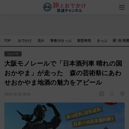
TOP
おでかけ
花火
青春18きっぷ
新型車両
きっぷ
駅･街 再
ニュース
大阪モノレールで「日本酒列車 晴れの国
おかやま」が走った 森の芸術祭にあわ
せおかやま地酒の魅力をアピール
2024.10.29 18:10