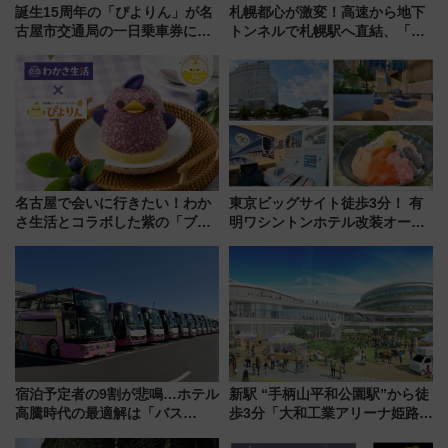
誕生15周年の「ぴよりん」が名
札幌都心が激変！高速から地下
古屋市交通局の一日乗車券に！
トンネルで札幌駅へ直結、「創
東山線では貸切電車も登場【限
成川通都心アクセス道路」が7月
定1万5000枚】
から本格着工、延長4.8km整備
事業の全貌
名古屋で会いに行きたい！わか
東京ビッグサイト徒歩3分！ 有
さ生活とコラボした紫の「ブル
明ワシントンホテル改装オープ
ーベリーぴよりん」期間限定販
ン直前「ゆりかもめ運転台付き
売
客室」や海鮮丼が人気の朝食ビ
ュッフェを現地レポ
宿泊予定者の9割が悲鳴…ホテル
新駅 “手柄山平和公園駅”から徒
高騰時代の最適解は「バス
歩3分「大和工業アリーナ姫路」
泊」!? WILLER最新調査で判明
10月開業！Novelbright公演 や