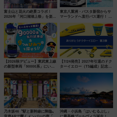
富士山と花火の絶景コラボ！
東京八重洲・バスタ新宿からサ
2026年「河口湖湖上祭」を楽し
マーランドへ直行バス運行！ お
む完全ガイド＆鉄道アクセスの
トクな1Dayパスで夏のプールと
ススメ
推し活を楽しもう！（2026年
8/1～31）
【2026秋デビュー】東武東上線
【7/24発売】2027年引退のドク
の新型車両「90000系」にいち
ターイエロー（T5編成）記念グ
早く乗れる！ 8/11開催の小学生
ッズ7種が登場！ 新幹線車内放
向け先行試乗会でキッズアンバ
送の目覚まし時計など通販・販
サダーになろう
売店舗まとめ
乃木坂46〝駅と新幹線に降臨〟
沖縄・小浜島「はいむるぶし」
音声ARで響くメンバーの声「真
に最高峰プールヴィラ誕生！ 石