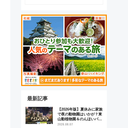
最新記事
【2026年版】夏休みに家族
で夜の動物園はいかが？東
山動植物園＆のんほいパー
ク「ナイトZOO」開催情報
2026.08.07