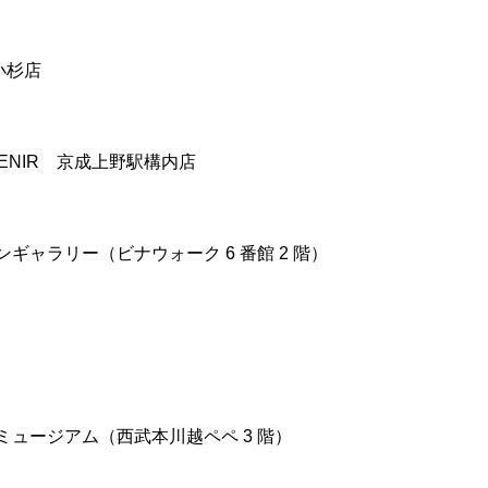
小杉店
OUVENIR 京成上野駅構内店
ンギャラリー（ビナウォーク 6 番館 2 階）
ンミュージアム（西武本川越ペペ 3 階）