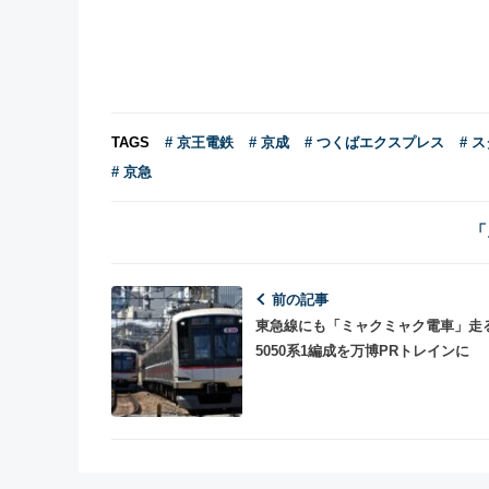
TAGS
# 京王電鉄
# 京成
# つくばエクスプレス
# 
# 京急
「
前の記事
東急線にも「ミャクミャク電車」走
5050系1編成を万博PRトレインに