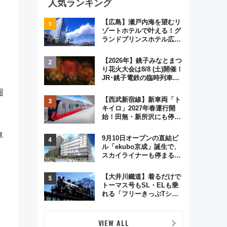
人気ランキング
【広島】瀬戸内海を望むリ
ゾートホテルで叶える！グ
ランドプリンスホテル広島
のフォトウエディング＆カ
ジュアルパーティープラン
【2026年】銚子みなとまつ
り花火大会は8/8 (土)開催！
JR･銚子電鉄の臨時列車や
アクセス情報、利根川に咲
圏
く8,000発の大迫力＆屋台
【西武新宿線】新車両「ト
を満喫
キイロ」2027年春運行開
始！田無・新所沢にも停
車 2028年春には「第2
弾」も
車
9月10日オープンの直結ビ
ル「ekubo京成」誕生で、
スカイライナーも停まる巨
大ハブ駅・新鎌ヶ谷はどう
変わる？ 全テナント情報も
【大井川鐵道】着るだけで
公開！
トーマス号もSL・ELも乗
れる「フリーきっぷTシャ
ツ」8月6日より受注販売
VIEW ALL