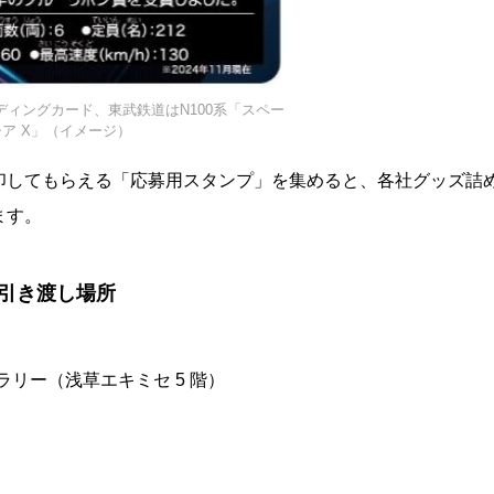
ィングカード、東武鉄道はN100系「スペー
シア X」（イメージ）
印してもらえる「応募用スタンプ」を集めると、各社グッズ詰
ます。
引き渡し場所
ラリー（浅草エキミセ 5 階）