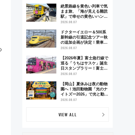
絶景路線を黄色い列車で気
まま旅、「海が見える難読
駅」で幸せの黄色いハンカ
チに願いを 「新・鉄道ひ
2026.08.07
とり旅」279回目の舞台は
「島原鉄道」
ドクターイエロー＆500系
新幹線の引退記念ツアー秋
の追加企画が決定！乗車体
験やグッズ・ホテル情報ま
2026.08.07
め
とめ
【2026年夏】富士急行線で
巡る「うちはサスケ」誕生
日スタンプラリー！富士急
ハイランド限定グルメ＆グ
2026.08.07
ッズ徹底ガイド
【岡山】夏休みは夜の動物
園へ！池田動物園「光のナ
イトズー2026」で光と動物
が彩る特別な夜
2026.08.07
VIEW ALL