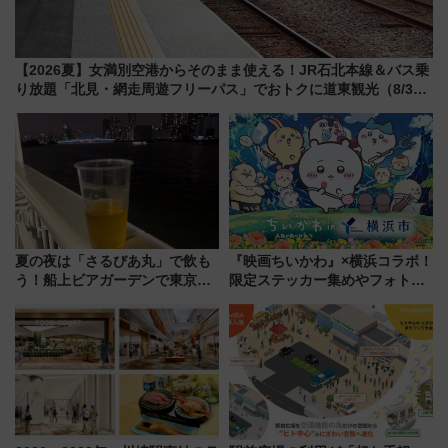
【2026夏】女満別空港からそのまま使える！JR石北本線＆バス乗
り放題「北見・網走周遊フリーパス」でおトクに道東観光（8/3発
売）
夏の夜は「さるびあ丸」で飲も
『映画ちいかわ』×横浜コラボ！
う！船上ビアガーデンで東京湾
限定ステッカー集めやフォトス
の夜景を眺めながら軽く一
ポット、特別花火でみなとみら
杯……工場直送生ビールや島グ
いを満喫しよう（花火鑑賞会応
ルメが美味い
募は7/12まで！）