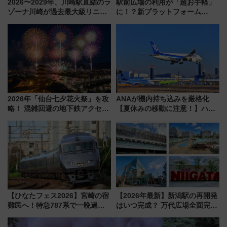
2026〜2029年、川崎駅直結のラ
駅前広場の利用が「超お手軽」
ゾーナ川崎が過去最大級リニュ
に！？新プラットフォーム
ーアル！ フードコート拡大など
「HirakeBA」8月3日始動、ス
「いつから何が変わるか」徹底
マホで簡単申請 物販や演奏会な
解説！
どに【JR東日本】
2026年「仙台七夕花火祭」を攻
ANAが機内持ち込みを厳格化
略！ 混雑回避の地下鉄アクセス
【夏休みの移動に注意！】ハン
からまだ買える有料席情報、花
ドバッグやPCケースも対象の
火前に楽しむ仙台観光ルートま
「身の回り品」新サイズ制限
で解説！
(40×30×20cm)おさらい
【ひなたフェス2026】宮崎の宿
【2026年最新】新潟駅の再開発
難民へ！特急787系で一晩過ご
はいつ完成？ 万代広場全面完成
せる夜間滞在型イベント「スワ
から「にいがた2キロ」・古町再
ローおひさま」が救世主に？
開発、バスタ新潟構想まで徹底