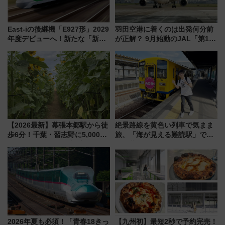
East-iの後継機「E927形」2029
羽田空港に着くのは出発何分前
年度デビューへ！新たな「新幹
が正解？ 9月始動のJAL「第1タ
線専用検測車」の性能を徹底解
ーミナル北側サテライト」は徒
説【JR東日本】
歩1キロ超え！ 知っておきたい
変更点まとめ
【2026最新】幕張本郷駅から徒
絶景路線を黄色い列車で気まま
歩6分！千葉・習志野に5,000本
旅、「海が見える難読駅」で幸
の「ひまわり畑」が誕生、8月
せの黄色いハンカチに願いを
14日までの期間限定公開
「新・鉄道ひとり旅」279回目
の舞台は「島原鉄道」
2026年夏も必須！「青春18きっ
【九州初】最短2秒で予約完売！