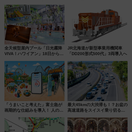
「住みたい街」の最新トレンド
リア」満喫ガイド 鎌倉・江の
【新築マンション人気ランキン
島とは異なる魅力を持つ今夏の
グ】
注目スポット
全天候型屋内プール「日光霧降
JR北海道が新型事業用機関車
VIVA！ハワイアン」18日から営
「DD200形式500代」3両導入へ
業開始 小さなお子様連れのフ
ァミリーから大人まで幅広い世
代が一日中楽しる夏のリゾート
を楽しんで
「うまいこと考えた」富士急が
最大45kmの大渋滞も！？お盆の
画期的な仕組みを導入！ 人のか
高速道路をスイスイ乗り切る快
わりにスマホが並ぶ「分身く
適ドライブ術
ん」始動