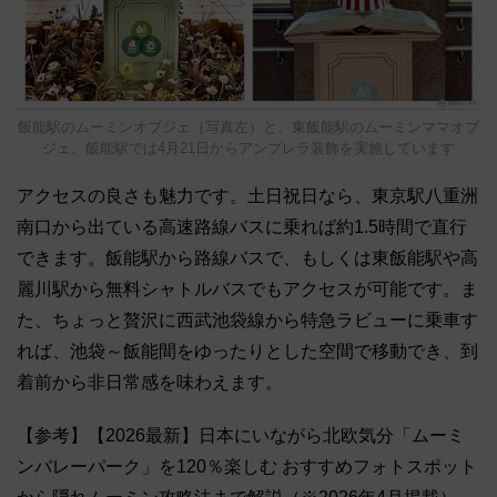
飯能駅のムーミンオブジェ（写真左）と、東飯能駅のムーミンママオブ
ジェ。飯能駅では4月21日からアンブレラ装飾を実施しています
アクセスの良さも魅力です。土日祝日なら、東京駅八重洲
南口から出ている高速路線バスに乗れば約1.5時間で直行
できます。飯能駅から路線バスで、もしくは東飯能駅や高
麗川駅から無料シャトルバスでもアクセスが可能です。ま
た、ちょっと贅沢に西武池袋線から特急ラビューに乗車す
れば、池袋～飯能間をゆったりとした空間で移動でき、到
着前から非日常感を味わえます。
【参考】【2026最新】日本にいながら北欧気分「ムーミ
ンバレーパーク」を120％楽しむ おすすめフォトスポット