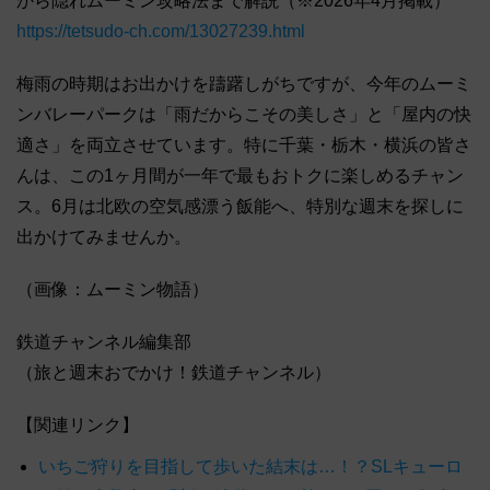
から隠れムーミン攻略法まで解説（※2026年4月掲載）
https://tetsudo-ch.com/13027239.html
梅雨の時期はお出かけを躊躇しがちですが、今年のムーミ
ンバレーパークは「雨だからこその美しさ」と「屋内の快
適さ」を両立させています。特に千葉・栃木・横浜の皆さ
んは、この1ヶ月間が一年で最もおトクに楽しめるチャン
ス。6月は北欧の空気感漂う飯能へ、特別な週末を探しに
出かけてみませんか。
（画像：ムーミン物語）
鉄道チャンネル編集部
（旅と週末おでかけ！鉄道チャンネル）
【関連リンク】
いちご狩りを目指して歩いた結末は…！？SLキューロ