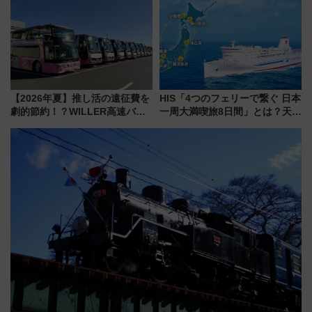
内は落ち着いたゆとりある空間
産スイーツとは？
に
【2026年夏】推し活の遠征費を
HIS「4つのフェリーで繋ぐ 日本
劇的節約！？WILLER高速バス
一周大満喫旅8日間」とは？天橋
「1km5円セール」やワンコイン
立・小樽・日光東照宮など全国
温泉の最強ルート 予約期間・
の絶景＆限定グルメを網羅！煩
対象路線まとめ
雑な手続きも不要でお手軽に楽
しめるプランが登場