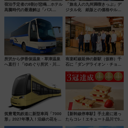
宿泊予定者の9割が悲鳴…ホテル
「旅名人の九州満喫きっぷ」デ
高騰時代の最適解は「バス
ジタル化 紙版との価格やルー
泊」!? WILLER最新調査で判明
ルの違いを解説
した、推し活遠征や観光時のリ
アルな懐事情
所沢から伊香保温泉・草津温泉
有楽町線延伸の新駅（仮称）千
へ直行！「ゆめぐり所沢・川越
石に「ダンデライオン・チョコ
号」で群馬の温泉旅をもっと気
レート」が出店！ 東京メトロが
軽に 運行ダイヤ・運賃を解説
1億円出資で挑む新時代のまちづ
くりとは？
筑豊電気鉄道に新型車両「7000
【新幹線停車駅】手土産に迷っ
形」2027年導入！沿線の花をイ
たらコレ！エキュート品川で3年
メージしたイエローを採用 車
連続売上1位を獲得した定番手土