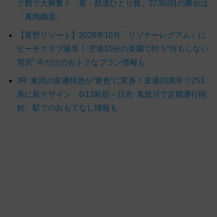
ク館で大興奮！「新・鉄道ひとり旅」273回目の舞台は
「真岡鐵道」
【星野リゾート】2026年10月「リゾナーレグアム」に
ビーチクラブ誕生！ 空港10分の楽園で叶う“何もしない
贅沢” 今だけのおトクなプラン情報も
JR･東武の直通特急が”青色”に変身！直通20周年で253
系に新デザイン、6/13新宿～日光･鬼怒川で定期運行開
始、駅でのおもてなし情報も