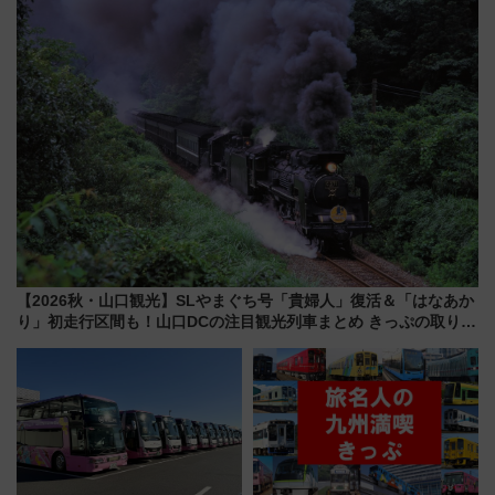
解説！
【2026秋・山口観光】SLやまぐち号「貴婦人」復活＆「はなあか
り」初走行区間も！山口DCの注目観光列車まとめ きっぷの取り方
は？