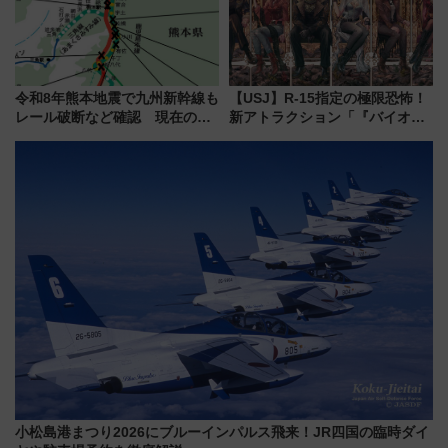
令和8年熊本地震で九州新幹線も
【USJ】R-15指定の極限恐怖！
レール破断など確認 現在の運
新アトラクション「『バイオハ
転見合わせ状況と交通網への影
ザード レクイエム』 ザ・ダイ
響
ブ」今秋登場 ―予測不能の恐
怖に泣き叫べ―
小松島港まつり2026にブルーインパルス飛来！JR四国の臨時ダイ