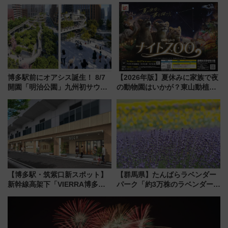
ホテル情報まとめ
リサーチ」本格謎解き・グッズ
情報まとめ
博多駅前にオアシス誕生！ 8/7
【2026年版】夏休みに家族で夜
開園「明治公園」九州初サウナ
の動物園はいかが？東山動植物
TOTOPAや日本一のピザなど絶
園＆のんほいパーク「ナイト
品グルメ登場で駅前の過ごし方
ZOO」開催情報
はどう変わる？
【博多駅・筑紫口新スポット】
【群馬県】たんばらラベンダー
新幹線高架下「VIERRA博多テ
パーク「約3万株のラベンダー」
ラス」が9/18開業！九州初出店
が見頃！新幹線＆無料送迎バス
など注目の全6店舗 「博多活憩
で都心から約1時間半で夏の絶景
通り」も一新
を！