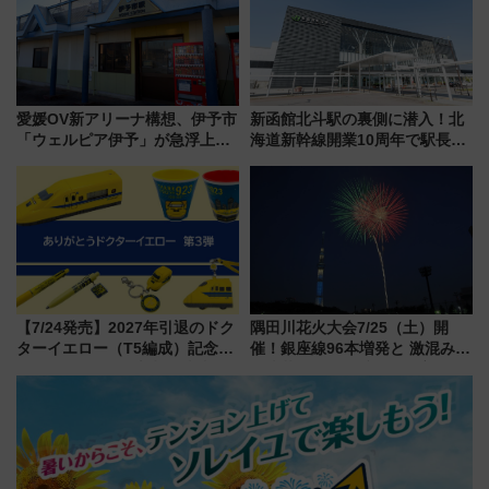
れるべき世界の旅先』
愛媛OV新アリーナ構想、伊予市
新函館北斗駅の裏側に潜入！北
「ウェルピア伊予」が急浮上！
海道新幹線開業10周年で駅長
サイボウズ青野社長の参加表明
室・地下通路など公開イベン
で探る鉄道アクセスの未来
ト 参加方法や体験内容を紹介
【7/24発売】2027年引退のドク
隅田川花火大会7/25（土）開
ターイエロー（T5編成）記念グ
催！銀座線96本増発と 激混みの
ッズ7種が登場！ 新幹線車内放
「浅草駅」を回避する最寄り駅･
送の目覚まし時計など通販・販
アクセス攻略法、2万発の花火が
売店舗まとめ
都心の夜に！