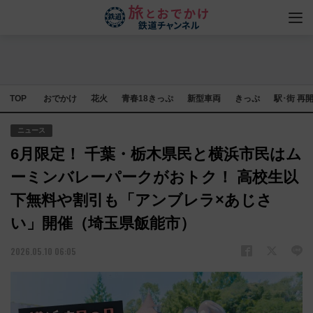
TOP
おでかけ
花火
青春18きっぷ
新型車両
きっぷ
駅･街 再
ニュース
6月限定！ 千葉・栃木県民と横浜市民はム
ーミンバレーパークがおトク！ 高校生以
下無料や割引も「アンブレラ×あじさ
い」開催（埼玉県飯能市）
2026.05.10 06:05