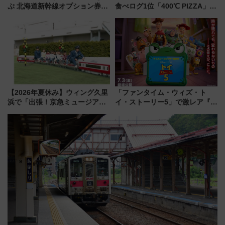
ぷ 北海道新幹線オプション券」
食べログ1位「400℃ PIZZA」が
自動改札対応ルールと途中下車
博多駅すぐの明治公園に8/7オー
の罠
プン。もつ鍋風など限定メニュ
ーも
【2026年夏休み】ウィング久里
「ファンタイム・ウィズ・ト
浜で「出張！京急ミュージア
イ・ストーリー5」で激レア『ロ
ム」開催！入場無料でスタンプ
ルカナ』カードをゲット！最新
ラリーや子ども制服撮影も
デコレーションも徹底解説