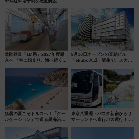
ヤや駐車場予約を徹底解説
北陸鉄道「1M系」2027年度導
9月10日オープンの直結ビル
入へ 「空に始まり、海へ続く」
「ekubo京成」誕生で、スカイ
白山比咩神社をモチーフにした
ライナーも停まる巨大ハブ駅・
神秘的なデザイン
新鎌ヶ谷はどう変わる？ 全テナ
ント情報も公開！
猛暑の夏こそトルコへ！「クー
東京八重洲・バスタ新宿からサ
ルケーション」で巡る黒海沿岸
マーランドへ直行バス運行！ お
やエーゲ海の避暑リゾート 関
トクな1Dayパスで夏のプールと
連検索数が前年比237％増、ナ
推し活を楽しもう！（2026年
ショジオも認める『2026年に訪
8/1～31）