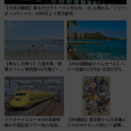
【大井川鐵道】着るだけでトーマス号もSL・ELも乗れる「フリー
きっぷTシャツ」8月6日より受注販売
【車なし日帰り】三浦半島・絶
【ANA国際線タイムセール】ハ
景カフェと透明度AA穴場ビーチ
ワイ往復11万円台･北京5万円台
を巡る！ おトクな電車きっぷ活
～、憧れのビジネスクラスも！
用してストレスフリー旅へ行こ
来春のGW旅行まで狙える激ア
う！
ツ路線まとめ（8/10まで）
ドクターイエロー＆500系新幹
【9/9開始】東京駅から日本橋エ
線の引退記念ツアー秋の追加企
リアがポケモンの街に!? 総勢
画が決定！乗車体験やグッズ・
100匹以上が出現「レジェンド