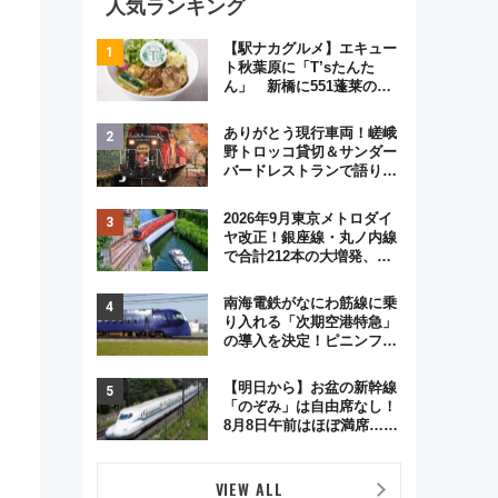
人気ランキング
【駅ナカグルメ】エキュー
ト秋葉原に「T’sたんた
ん」 新橋に551蓬莱の
DNAを継ぐ「東京豚饅」、
オムライス専門店「肉とた
ありがとう現行車両！嵯峨
まご」新グルメ続々登場！
野トロッコ貸切＆サンダー
【2026年8月】
バードレストランで語り合
う秋の京都 斉藤雪乃＆福
原トシヒロと行く！9月13
2026年9月東京メトロダイ
日「京都の鉄道満喫ツア
ヤ改正！銀座線・丸ノ内線
ー」開催
で合計212本の大増発、混
雑緩和に期待
南海電鉄がなにわ筋線に乗
し
り入れる「次期空港特急」
の導入を決定！ピニンファ
リーナによる日本初の鉄道
デザイン
【明日から】お盆の新幹線
「のぞみ」は自由席なし！
8月8日午前はほぼ満席…で
も数時間ズラせば空きが見
つかることも 混雑避ける
「空席」探しのコツ
VIEW ALL