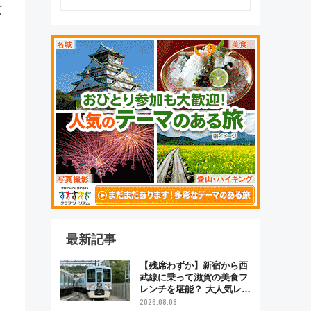
て
最新記事
【残席わずか】新宿から西
武線に乗って滋賀の美食フ
レンチを堪能？ 大人気レス
トラン列車「52席の至福」
2026.08.08