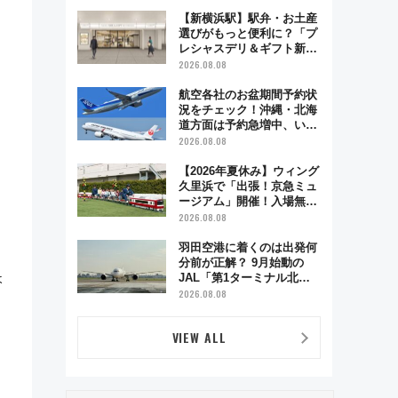
で味わう近江牛や伝統文化
の特別コラボ
【新横浜駅】駅弁・お土産
選びがもっと便利に？「プ
レシャスデリ＆ギフト新横
浜」がオープン 場所や営
2026.08.08
業時間・限定弁当を紹介
航空各社のお盆期間予約状
況をチェック！沖縄・北海
道方面は予約急増中、いま
から狙うべき日は？
2026.08.08
【2026年夏休み】ウィング
久里浜で「出張！京急ミュ
ージアム」開催！入場無料
でスタンプラリーや子ども
2026.08.08
制服撮影も
羽田空港に着くのは出発何
分前が正解？ 9月始動の
ょ
JAL「第1ターミナル北側
サテライト」は徒歩1キロ
2026.08.08
超え！ 知っておきたい変更
点まとめ
VIEW ALL