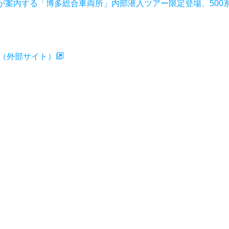
が案内する「博多総合車両所」内部潜入ツアー限定登場、500
」（外部サイト）