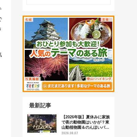
るべき世界の旅先』
テ
で
き
気
最新記事
【2026年版】夏休みに家族
で夜の動物園はいかが？東
山動植物園＆のんほいパー
ク「ナイトZOO」開催情報
2026.08.07