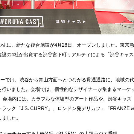
先に、新たな複合施設が4月28日、オープンしました。東京
建設の4社が出資する渋谷宮下町リアルティによる「渋谷キャス
ニーでは、渋谷から青山方面へとつながる貫通通路に、地域の
を行いました。会場では、個性的なデザイナーが集まるマーケ
T」も開催。会場内には、カラフルな体験型のアート作品や、渋谷キャス
ク「J.S. CURRY」、ロンドン発デリカフェ「FRANZÈ 
場しました。
ィーチャーするJ‐WAVE（81.3FM）の人気ラジオ番組