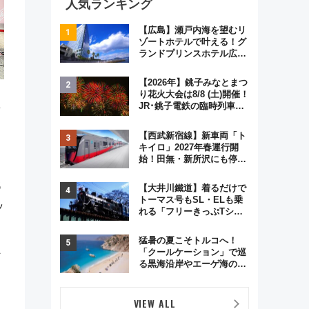
人気ランキング
【広島】瀬戸内海を望むリ
ゾートホテルで叶える！グ
ランドプリンスホテル広島
のフォトウエディング＆カ
ジュアルパーティープラン
【2026年】銚子みなとまつ
り花火大会は8/8 (土)開催！
急
JR･銚子電鉄の臨時列車や
アクセス情報、利根川に咲
く8,000発の大迫力＆屋台
【西武新宿線】新車両「ト
を満喫
キイロ」2027年春運行開
始！田無・新所沢にも停
車 2028年春には「第2
弾」も
代
【大井川鐵道】着るだけで
トーマス号もSL・ELも乗
ッ
れる「フリーきっぷTシャ
ツ」8月6日より受注販売
猛暑の夏こそトルコへ！
&
「クールケーション」で巡
る黒海沿岸やエーゲ海の避
暑リゾート 関連検索数が
前年比237％増、ナショジ
オも認める『2026年に訪れ
VIEW ALL