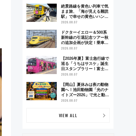
絶景路線を黄色い列車で気
まま旅、「海が見える難読
駅」で幸せの黄色いハンカ
チに願いを 「新・鉄道ひ
2026.08.07
とり旅」279回目の舞台は
「島原鉄道」
ドクターイエロー＆500系
新幹線の引退記念ツアー秋
の追加企画が決定！乗車体
験やグッズ・ホテル情報ま
2026.08.07
とめ
【2026年夏】富士急行線で
巡る「うちはサスケ」誕生
日スタンプラリー！富士急
ハイランド限定グルメ＆グ
2026.08.07
ッズ徹底ガイド
【岡山】夏休みは夜の動物
園へ！池田動物園「光のナ
イトズー2026」で光と動物
が彩る特別な夜
2026.08.07
VIEW ALL