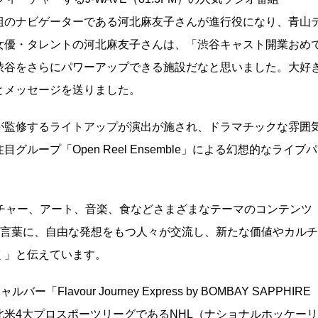
番組のナビゲーターである河北麻友子さんが進行役になり、青山
女優・タレントの河北麻友子さんは、「渋谷キャスト開業おめ
渋谷をさらにパワーアップできる施設だなと思いました。大好
とメッセージを送りました。
が監修するライトアップが演出が施され、ドラマチックな雰囲
ープ「Open Reel Ensemble」による幻想的なライブパ
チャー、アート、音楽、食などさまざまなテーマのコンテンツ
Y を合言葉に、自由な発想をもつ人々が交流し、新たな価値やカルチ
く」と伝えています。
avour Journey Express by BOMBAY SAPPHIRE
米4大プロスポーツリーグであるNHL（ナショナルホッケーリ