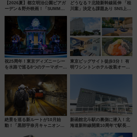
【2026夏】都立明治公園ビアガ
どうなる？北陸新幹線延伸 「桂
ーデン＆野外映画！「SUMMER
川案」決定も課題あり SNS上の
LOUNGE」のアクセスと上映ス
声は
ケジュール 夜風とビール、映画
を満喫！
祝25周年！東京ディズニーシー
東京ビッグサイト徒歩3分！ 有
を水路で巡る8つのテーマポート
明ワシントンホテル改装オープ
と限定デコレーションを解説
ン直前「ゆりかもめ運転台付き
客室」や海鮮丼が人気の朝食ビ
ュッフェを現地レポ
絶景を巡る新ルートが10月始
新函館北斗駅の裏側に潜入！北
動！「黒部宇奈月キャニオンル
海道新幹線開業10周年で駅長
ート」と旅の拠点「欅平ラウン
室・地下通路など公開イベン