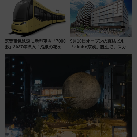
ジ」がオープン
ト 参加方法や体験内容を紹介
筑豊電気鉄道に新型車両「7000
9月10日オープンの直結ビル
形」2027年導入！沿線の花をイ
「ekubo京成」誕生で、スカイ
メージしたイエローを採用 車
ライナーも停まる巨大ハブ駅・
内は落ち着いたゆとりある空間
新鎌ヶ谷はどう変わる？ 全テナ
に
ント情報も公開！