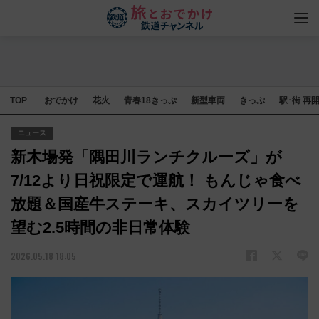
TOP
おでかけ
花火
青春18きっぷ
新型車両
きっぷ
駅･街 再
ニュース
新木場発「隅田川ランチクルーズ」が
7/12より日祝限定で運航！ もんじゃ食べ
放題＆国産牛ステーキ、スカイツリーを
望む2.5時間の非日常体験
2026.05.18 18:05