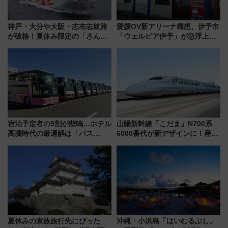
神戸・大分や大阪・志布志航路
愛媛OV新アリーナ構想、伊予市
が破格！夏休み限定の「さんふ
「ウェルピア伊予」が急浮上！
らわあスペシャルセール」スタ
サイボウズ青野社長の参加表明
ート 夕朝食ビュッフェ付きで
で探る鉄道アクセスの未来
快適な船旅はいかが？
宿泊予定者の9割が悲鳴…ホテル
山陽新幹線「こだま」N700系
高騰時代の最適解は「バス
6000番代が新デザインに！産学
泊」!? WILLER最新調査で判明
連携で描く瀬戸内の波模様 運
した、推し活遠征や観光時のリ
用は今冬から
アルな懐事情
夏休みの家族旅行先にぴった
沖縄・小浜島「はいむるぶし」