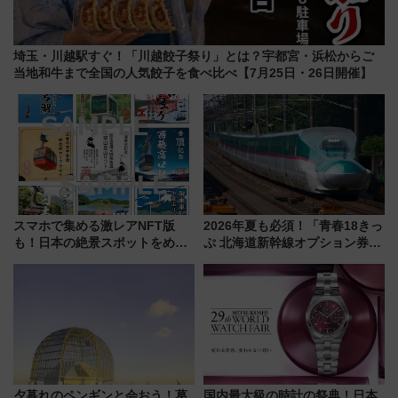
埼玉・川越駅すぐ！「川越餃子祭り」とは？宇都宮・浜松からご
当地和牛まで全国の人気餃子を食べ比べ【7月25日・26日開催】
スマホで集める激レアNFT版
2026年夏も必須！「青春18きっ
も！日本の絶景スポットをめぐ
ぷ 北海道新幹線オプション券」
って集める「索道印(さくどうい
自動改札対応ルールと途中下車
ん)」企画がスタート
の罠
夕暮れのペンギンと会おう！葛
国内最大級の時計の祭典！日本