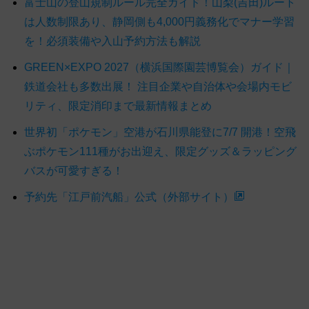
富士山の登山規制ルール完全ガイド！山梨(吉田)ルート
は人数制限あり、静岡側も4,000円義務化でマナー学習
を！必須装備や入山予約方法も解説
GREEN×EXPO 2027（横浜国際園芸博覧会）ガイド｜
鉄道会社も多数出展！ 注目企業や自治体や会場内モビ
リティ、限定消印まで最新情報まとめ
世界初「ポケモン」空港が石川県能登に7/7 開港！空飛
ぶポケモン111種がお出迎え、限定グッズ＆ラッピング
バスが可愛すぎる！
予約先「江戸前汽船」公式（外部サイト）