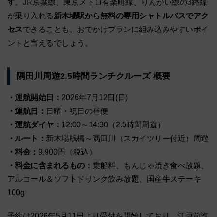
す。JR京葉線、東京メトロ有楽町線、りんかい線の3路線
が乗り入れる
新木場駅から無料の専用シャトルバスでアク
セス
できることも、おでかけプランに組み込みやすいポイ
ントと言えるでしょう。
隅田川周遊2.5時間ランチクルーズ 概要
・運航開始日：
2026年7月12日(日)
・運航日：
日曜・祝日の昼便
・運航ダイヤ：
12:00～14:30（2.5時間周遊）
・ルート：
新木場桟橋～隅田川（スカイツリー付近）周遊
・料金：
9,900円（税込）
・料金に含まれるもの：
乗船料、もんじゃ焼き食べ放題、
アルコール＆ソフトドリンク飲み放題、国産牛ステーキ
100g
予約は2026年5月11日より受付を開始しており、江戸前汽