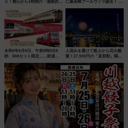
り！都心から1時間の「湘南西エ
に最高峰プールヴィラ誕生！ 石
リア」満喫ガイド 鎌倉・江の
垣島から船で向かう究極のご褒
島とは異なる魅力を持つ今夏の
美旅「何もしない贅沢」を体験
注目スポット
してみない？
令和8年8月8日、午前8時8分8
人混みを避けて船上から花火鑑
秒、888セット限定……鉄道各
賞！27,500円の「直前割」隅田
社の「8・8・8」な記念きっぷ
川花火クルーズはデパ地下グル
たち
メも持ち込みOK