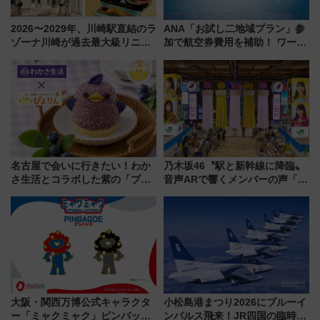
2026〜2029年、川崎駅直結のラ
ANA「お試し二地域プラン」参
ゾーナ川崎が過去最大級リニュ
加で航空券費用を補助！ ワーケ
ーアル！ フードコート拡大など
ーションや週末移住に最適な自
「いつから何が変わるか」徹底
治体は？ 2026年は対象のエリア
解説！
が拡大！
名古屋で会いに行きたい！わか
乃木坂46〝駅と新幹線に降臨〟
さ生活とコラボした紫の「ブル
音声ARで響くメンバーの声「真
ーベリーぴよりん」期間限定販
夏の全国ツアー2026」
売
大阪・関西万博公式キャラクタ
小松島港まつり2026にブルーイ
ー「ミャクミャク」ピンバッジ
ンパルス飛来！JR四国の臨時ダ