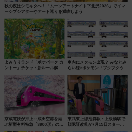
秋の夜はシモキタへ！「ムーンアートナイト下北沢2026」でイマ
ーシブシアターやアート巡りを満喫しよう
よみうりランド「ポケパーク カ
車内にメタモン出現？ みなとみ
ントー」チケット新ルール解
らい線×ポケモン「ブクブクうみ
説！購入制限の緩和と入場時の
ぞこの街」ラッピング電車が運
本人確認が11月スタート
行開始に！ この夏は直通列車で
横浜へ！
京成電鉄が押上～成田空港を結
東武東上線池袋駅・上板橋駅で
ぶ新型有料特急「3900形」のコ
顔認証改札が7月15日スター
ンセプト・デザイン公開 愛称
ト、手ぶらで乗車から買い物ま