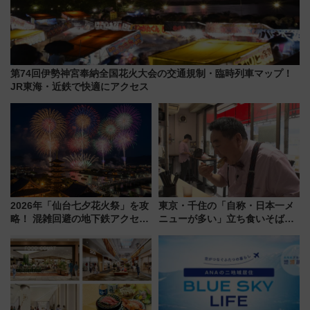
第74回伊勢神宮奉納全国花火大会の交通規制・臨時列車マップ！
JR東海・近鉄で快適にアクセス
2026年「仙台七夕花火祭」を攻
東京・千住の「自称・日本一メ
略！ 混雑回避の地下鉄アクセス
ニューが多い」立ち食いそば屋
からまだ買える有料席情報、花
とは？ ＢＳ日テレ『ドランク塚
火前に楽しむ仙台観光ルートま
地のふらっと立ち食いそば』
で解説！
7/27夜10時～放送