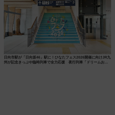
日向市駅が「日向坂46」駅に！ひなたフェス2026開催に向けJR九
州が記念きっぷや臨時列車で全力応援 夜行列車「ドリームおひ
さま号」も走る