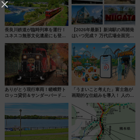
長良川鉄道が臨時列車を運行！
【2026年最新】新潟駅の再開発
ユネスコ無形文化遺産にも登録
はいつ完成？ 万代広場全面完成
された「郡上おどり」楽しむ人
から「にいがた2キロ」・古町再
に 乗車には予約が必要
開発、バスタ新潟構想まで徹底
解説！
ありがとう現行車両！嵯峨野ト
「うまいこと考えた」富士急が
ロッコ貸切＆サンダーバードレ
画期的な仕組みを導入！ 人のか
ストランで語り合う秋の京都
わりにスマホが並ぶ「分身く
斉藤雪乃＆福原トシヒロと行
ん」始動
く！9月13日「京都の鉄道満喫
ツアー」開催