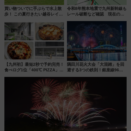
買い物ついでに手ぶらで水上散
令和8年熊本地震で九州新幹線も
歩！ この夏行きたい越谷レイク
レール破断など確認 現在の運
タウンの新たな水辺の憩いエリ
転見合わせ状況と交通網への影
ア「LAKESIDE PARK」（埼玉
響
県越谷市）
【九州初】最短2秒で予約完売！
隅田川花火大会「大混雑」を回
食べログ1位「400℃ PIZZA」が
避する3つの鉄則！銀座線96本
博多駅すぐの明治公園に8/7オー
増発･浅草線臨時ダイヤ･スカイ
プン。もつ鍋風など限定メニュ
ツリー駅の規制まとめ 7/25開催
ーも
（2026年）