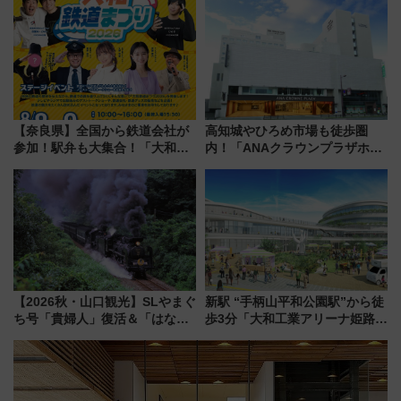
募集も実施
でシームレスに
【奈良県】全国から鉄道会社が
高知城やひろめ市場も徒歩圏
参加！駅弁も大集合！「大和鉄
内！「ANAクラウンプラザホテ
道まつり2026」が8月8日・9日
ル高知」が8月開業
に開催決定
【2026秋・山口観光】SLやまぐ
新駅 “手柄山平和公園駅”から徒
ち号「貴婦人」復活＆「はなあ
歩3分「大和工業アリーナ姫路」
かり」初走行区間も！山口DCの
10月開業！Novelbright公演 や
注目観光列車まとめ きっぷの取
大相撲巡業など 豪華イベントと
り方は？
アクセス