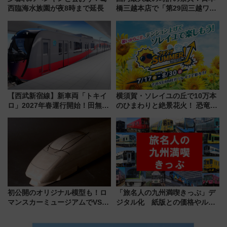
西臨海水族園が夜8時まで延長
橋三越本店で「第29回三越ワー
ルドウォッチフェア」開幕
【2026年8月5日～25日】
【西武新宿線】新車両「トキイ
横須賀・ソレイユの丘で10万本
ロ」2027年春運行開始！田無・
のひまわりと絶景花火！ 恐竜や
新所沢にも停車 2028年春には
ドッグプールなど三浦半島の日
「第2弾」も
帰りお出かけ最新情報（2026年
7月17日～開催）
初公開のオリジナル模型も！ロ
「旅名人の九州満喫きっぷ」デ
マンスカーミュージアムでVSE
ジタル化 紙版との価格やルー
の設計秘話に迫る企画展が7月
ルの違いを解説
15日スタート