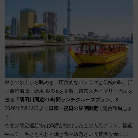
東京の水上から眺める、圧倒的なパノラマと伝統の味。江
戸前汽船は、新木場桟橋を発着し東京スカイツリー周辺を
巡る
「隅田川周遊2.5時間ランチクルーズプラン」
を、
2026年7月12日より
日曜・祝日の昼便限定
で定例運航しま
す。
今春の限定運航では満席が続出したこの人気プラン。国産
牛ステーキともんじゃ焼き食べ放題という贅沢な食に加