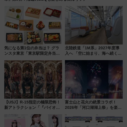
気になる第1位の弁当は？ グラ
北陸鉄道「1M系」2027年度導
ンスタ東京「東京駅限定弁当
入へ 「空に始まり、海へ続く」
2026 売上ランキング」
白山比咩神社をモチーフにした
神秘的なデザイン
【USJ】R-15指定の極限恐怖！
富士山と花火の絶景コラボ！
新アトラクション「『バイオハ
2026年「河口湖湖上祭」を楽し
ザード レクイエム』 ザ・ダイ
む完全ガイド＆鉄道アクセスの
ブ」今秋登場 ―予測不能の恐
ススメ
怖に泣き叫べ―