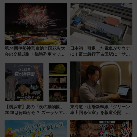
「浅草駅」を回避する最寄り駅･
「住みたい街」の最新トレンド
アクセス攻略法、2万発の花火が
【新築マンション人気ランキン
都心の夜に！
グ】
第74回伊勢神宮奉納全国花火大
日本初！引退した電車がサウナ
会の交通規制・臨時列車マッ
に！富士急行下吉田駅に「サ電
プ！JR東海・近鉄で快適にアク
（SADEN）」2026年12月開
セス
業 行き交う電車の音や振動を
感じながら「ととのう」新感覚
【横浜市】夏の「夜の動物園」
東海道・山陽新幹線「グリーン
2026は何時から？ ズーラシア・
車上回る個室」を報道公開 プ
野毛山・金沢の電車アクセスや
ライベート感備えた上質な空間
見どころ、限定イベントを徹底
解説！