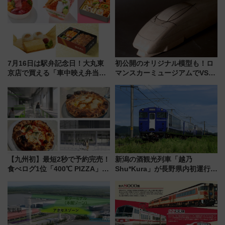
7月16日は駅弁記念日！大丸東
初公開のオリジナル模型も！ロ
京店で買える「車中映え弁当」
マンスカーミュージアムでVSE
フェア【2026年夏】
の設計秘話に迫る企画展が7月
15日スタート
【九州初】最短2秒で予約完売！
新潟の酒観光列車「越乃
食べログ1位「400℃ PIZZA」が
Shu*Kura」が長野県内初運行！
博多駅すぐの明治公園に8/7オー
地酒と食を味わう信州プレDC特
プン。もつ鍋風など限定メニュ
別企画
ーも