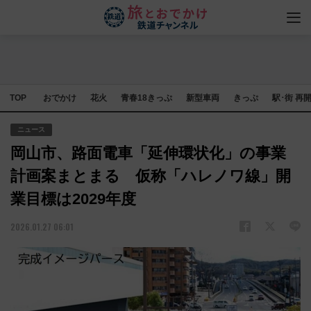
TOP
おでかけ
花火
青春18きっぷ
新型車両
きっぷ
駅･街 再
ニュース
岡山市、路面電車「延伸環状化」の事業
計画案まとまる 仮称「ハレノワ線」開
業目標は2029年度
2026.01.27 06:01