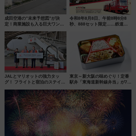
成田空港の”未来予想図”が決
令和8年8月8日、午前8時8分8
定！商業施設も入る巨大ワンタ
秒、888セット限定……鉄道各
ーミナル、京成の高架新駅整備
社の「8・8・8」な記念きっぷ
で新型特急が品川･羽田とを結
たち
ぶ！ JR空港駅は2面3線化！
JALとマリオットの強力タッ
東京～新大阪の味めぐり！定番
グ！ フライトと宿泊のステイタ
駅弁「東海道新幹線弁当」が7月
スマッチでFLY ON ポイントや
21日にリニューアル発売
上級会員資格を効率よく獲得す
る方法を解説