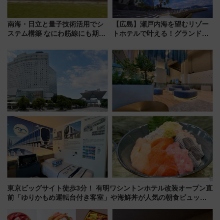
南海・日立と量子技術活用でシ
【広島】瀬戸内海を望むリゾー
ステム構築 なにわ筋線にも期待
トホテルで叶える！グランドプ
乗務員・車両計画作業を短縮へ
リンスホテル広島のフォトウエ
ディング＆カジュアルパーティ
ープラン
東京ビッグサイト徒歩3分！ 有明ワシントンホテル改装オープン直
前「ゆりかもめ運転台付き客室」や海鮮丼が人気の朝食ビュッフ
ェを現地レポ