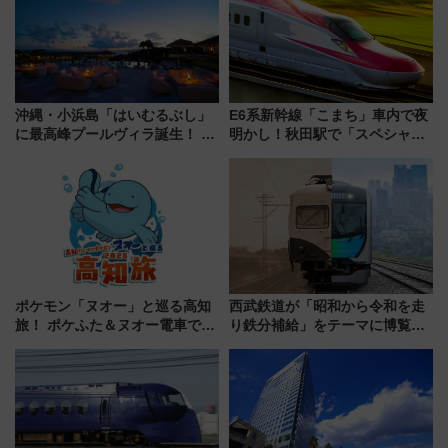
沖縄・小浜島「はいむるぶし」
E6系新幹線「こまち」車内で夜
に最高峰プールヴィラ誕生！ 石
明かし！秋田駅で「スペシャル
垣島から船で向かう究極のご褒
ナイト」8月開催、料金や予約方
美旅「何もしない贅沢」を体験
法は？
してみない？
ポケモン「ヌオー」と巡る高知
西武鉄道が「昭和から令和を走
旅！ ポケふた＆ヌオー電車で楽
り鉄分補給」をテーマに博覧会
しむ鉄道スタンプラリーで土佐
を実施！くすのきホールで8月
路の絶景と絶品グルメを満喫！
14日から 新車両「トキイロ」体
（7月18日スタート）
験ブースも アクセスや申込方法
を解説