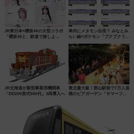
JR東日本×櫻坂46の大型コラボ
車内にメタモン出現？ みなとみ
「櫻坂46と、鉄道で旅しよ
らい線×ポケモン「ブクブクうみ
う。」が7月20日より始動！新
ぞこの街」ラッピング電車が運
潟・長野・庄内へ
行開始に！ この夏は直通列車で
横浜へ！
JR北海道が新型事業用機関車
東北最大級！郡山駅前で7万人規
「DD200形式500代」3両導入へ
模のビアガーデン「サマーフェ
スタ IN KORIYAMA 2026」
7/24-26開催！ 有料席はJRE
MALLで予約可能