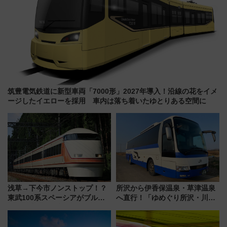
筑豊電気鉄道に新型車両「7000形」2027年導入！沿線の花をイメ
ージしたイエローを採用 車内は落ち着いたゆとりある空間に
浅草→下今市ノンストップ！？
所沢から伊香保温泉・草津温泉
東武100系スペーシアがブルー
へ直行！「ゆめぐり所沢・川越
リボン賞35周年記念で「デビュ
号」で群馬の温泉旅をもっと気
ー当時の停車駅」を再現 運転
軽に 運行ダイヤ・運賃を解説
時刻や特急券の買い方を紹介