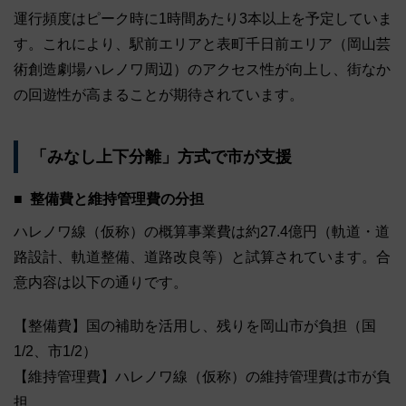
運行頻度はピーク時に1時間あたり3本以上を予定していま
す。これにより、駅前エリアと表町千日前エリア（岡山芸
術創造劇場ハレノワ周辺）のアクセス性が向上し、街なか
の回遊性が高まることが期待されています。
「みなし上下分離」方式で市が支援
整備費と維持管理費の分担
ハレノワ線（仮称）の概算事業費は約27.4億円（軌道・道
路設計、軌道整備、道路改良等）と試算されています。合
意内容は以下の通りです。
【整備費】国の補助を活用し、残りを岡山市が負担（国
1/2、市1/2）
【維持管理費】ハレノワ線（仮称）の維持管理費は市が負
担