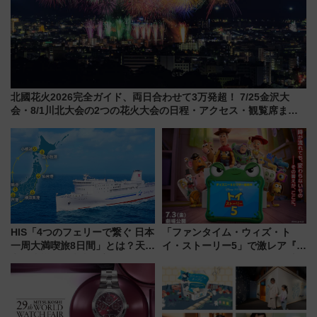
北國花火2026完全ガイド、両日合わせて3万発超！ 7/25金沢大
会・8/1川北大会の2つの花火大会の日程・アクセス・観覧席まと
め（石川県）
HIS「4つのフェリーで繋ぐ 日本
「ファンタイム・ウィズ・ト
一周大満喫旅8日間」とは？天橋
イ・ストーリー5」で激レア『ロ
立・小樽・日光東照宮など全国
ルカナ』カードをゲット！最新
の絶景＆限定グルメを網羅！煩
デコレーションも徹底解説
雑な手続きも不要でお手軽に楽
しめるプランが登場