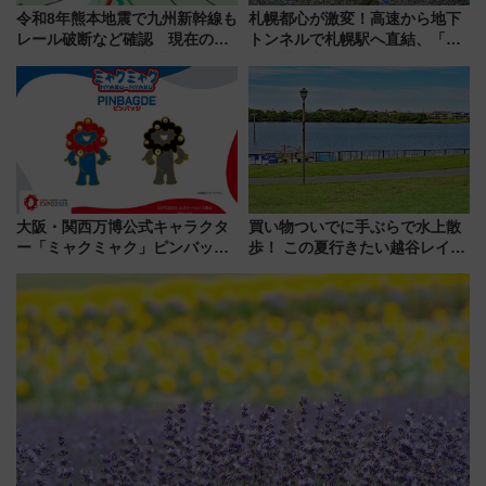
令和8年熊本地震で九州新幹線も
札幌都心が激変！高速から地下
レール破断など確認 現在の運
トンネルで札幌駅へ直結、「創
転見合わせ状況と交通網への影
成川通都心アクセス道路」が7月
響
から本格着工、延長4.8km整備
事業の全貌
大阪・関西万博公式キャラクタ
買い物ついでに手ぶらで水上散
ー「ミャクミャク」ピンバッジ
歩！ この夏行きたい越谷レイク
新登場！関西の駅構内などで7月
タウンの新たな水辺の憩いエリ
中旬発売
ア「LAKESIDE PARK」（埼玉
県越谷市）