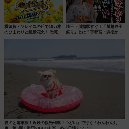
横須賀・ソレイユの丘で10万本
埼玉・川越駅すぐ！「川越餃子
のひまわりと絶景花火！ 恐竜や
祭り」とは？宇都宮・浜松から
ドッグプールなど三浦半島の日
ご当地和牛まで全国の人気餃子
帰りお出かけ最新情報（2026年
を食べ比べ【7月25日・26日開
7月17日～開催）
催】
愛犬と電車旅！近鉄の観光列車「つどい」で行く「わんわん列
車」第5弾！海辺のBBQも楽しめる日帰りツアー