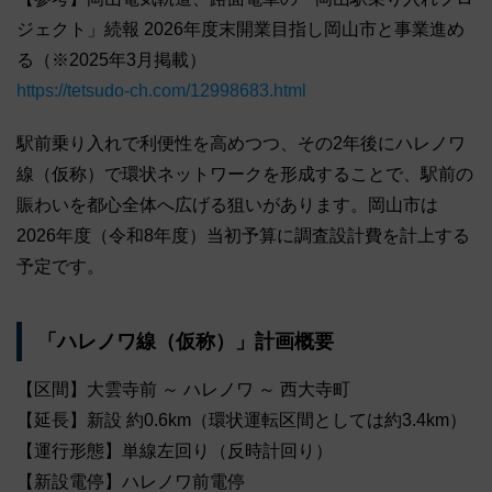
ジェクト」続報 2026年度末開業目指し岡山市と事業進め
る（※2025年3月掲載）
https://tetsudo-ch.com/12998683.html
駅前乗り入れで利便性を高めつつ、その2年後にハレノワ
線（仮称）で環状ネットワークを形成することで、駅前の
賑わいを都心全体へ広げる狙いがあります。岡山市は
2026年度（令和8年度）当初予算に調査設計費を計上する
予定です。
「ハレノワ線（仮称）」計画概要
【区間】大雲寺前 ～ ハレノワ ～ 西大寺町
【延長】新設 約0.6km（環状運転区間としては約3.4km）
【運行形態】単線左回り（反時計回り）
【新設電停】ハレノワ前電停