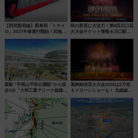
【西武新宿線】新車両「トキイ
秋の夜長に大迫力！第6回川口花
ロ」2027年春運行開始！田無・
火大会チケット情報＆川口駅か
新所沢にも停車 2028年春には
らのアクセスガイド
「第2弾」も
新駅 “手柄山平和公園駅”から徒
葛飾納涼花火大会2026は2万発
歩3分「大和工業アリーナ姫路」
＆ドローンショーも！ 北総線を
10月開業！Novelbright公演 や
使った穴場アクセスや臨時列
大相撲巡業など 豪華イベントと
車、観覧スポット情報と周辺観
アクセス
光まとめ（7/28開催）