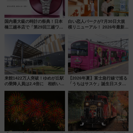
国内最大級の時計の祭典！日本
白い恋人パークが7月30日大規
橋三越本店で「第29回三越ワー
模リニューアル！ 2026年最新の
ルドウォッチフェア」開幕
新エリア・工場見学の見どころ
【2026年8月5日～25日】
と料金・アクセスを徹底解説
（札幌市）
来館1422万人突破！ゆめが丘駅
【2026年夏】富士急行線で巡る
の乗降人員は2.4倍に 相鉄いず
「うちはサスケ」誕生日スタン
み野線「ゆめが丘ソラトス」2周
プラリー！富士急ハイランド限
年祭にそうにゃん＆DB.スター
定グルメ＆グッズ徹底ガイド
マンが登場