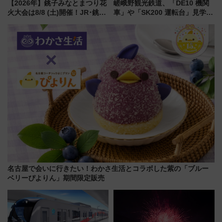
【2026年】銚子みなとまつり花
嵯峨野観光鉄道、「DE10 機関
火大会は8/8 (土)開催！JR･銚子
車」や「SK200 運転台」見学ツ
電鉄の臨時列車やアクセス情
アーを開催！ ラストランイベン
報、利根川に咲く8,000発の大迫
トの一環で激レア体験できちゃ
力＆屋台を満喫
うかも 参加方法やスケジュール
をご紹介
名古屋で会いに行きたい！わかさ生活とコラボした紫の「ブルー
ベリーぴよりん」期間限定販売