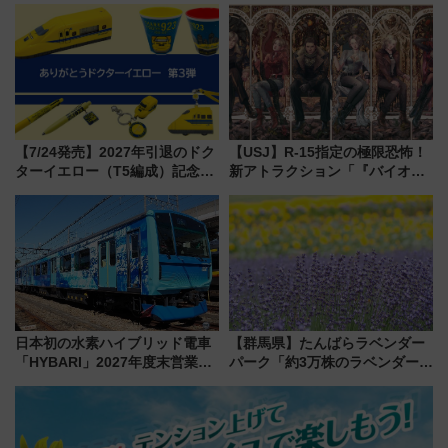
杯……工場直送生ビールや島グ
別 “プレミアムランチ”導入･ル
ルメが美味い
ートや価格など解説
【7/24発売】2027年引退のドク
【USJ】R-15指定の極限恐怖！
ターイエロー（T5編成）記念グ
新アトラクション「『バイオハ
ッズ7種が登場！ 新幹線車内放
ザード レクイエム』 ザ・ダイ
送の目覚まし時計など通販・販
ブ」今秋登場 ―予測不能の恐
売店舗まとめ
怖に泣き叫べ―
日本初の水素ハイブリッド電車
【群馬県】たんばらラベンダー
「HYBARI」2027年度末営業運
パーク「約3万株のラベンダー」
転へ 鉄道・発電・まちづくり
が見頃！新幹線＆無料送迎バス
で水素利活用が加速
で都心から約1時間半で夏の絶景
を！