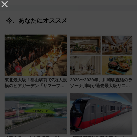
今、あなたにオススメ
東北最大級！郡山駅前で7万人規
2026〜2029年、川崎駅直結のラ
模のビアガーデン「サマーフェ
ゾーナ川崎が過去最大級リニュ
スタ IN KORIYAMA 2026」
ーアル！ フードコート拡大など
7/24-26開催！ 有料席はJRE
「いつから何が変わるか」徹底
MALLで予約可能
解説！