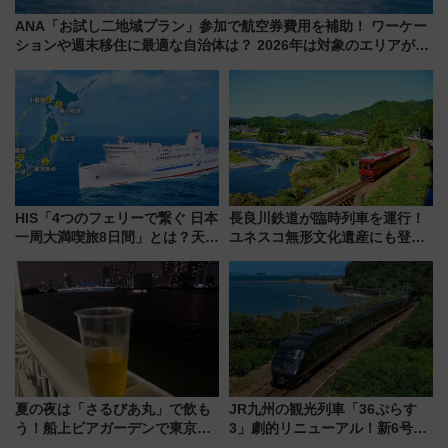
ANA「お試し二地域プラン」参加で航空券費用を補助！ ワーケー
ションや週末移住に最適な自治体は？ 2026年は対象のエリアが拡
大！
HIS「4つのフェリーで繋ぐ 日本
長良川鉄道が臨時列車を運行！
一周大満喫旅8日間」とは？天橋
ユネスコ無形文化遺産にも登録
立・小樽・日光東照宮など全国
された「郡上おどり」楽しむ人
の絶景＆限定グルメを網羅！煩
に 乗車には予約が必要
雑な手続きも不要でお手軽に楽
しめるプランが登場
夏の夜は「さるびあ丸」で飲も
JR九州の観光列車「36ぷらす
う！船上ビアガーデンで東京湾
3」劇的リニューアル！新6号車
の夜景を眺めながら軽く一
“1〜2名用グリーン個室”と曜日