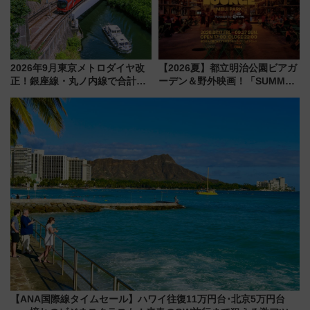
2026年9月東京メトロダイヤ改
【2026夏】都立明治公園ビアガ
正！銀座線・丸ノ内線で合計
ーデン＆野外映画！「SUMMER
212本の大増発、混雑緩和に期
LOUNGE」のアクセスと上映ス
待
ケジュール 夜風とビール、映画
を満喫！
【ANA国際線タイムセール】ハワイ往復11万円台･北京5万円台