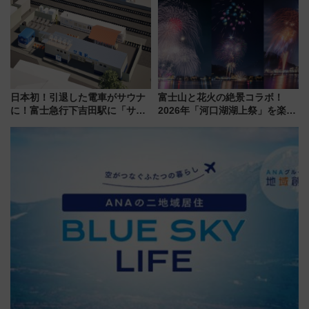
を食べ比べ【7月25日・26日開
催】
日本初！引退した電車がサウナ
富士山と花火の絶景コラボ！
に！富士急行下吉田駅に「サ電
2026年「河口湖湖上祭」を楽し
（SADEN）」2026年12月開
む完全ガイド＆鉄道アクセスの
業 行き交う電車の音や振動を
ススメ
感じながら「ととのう」新感覚