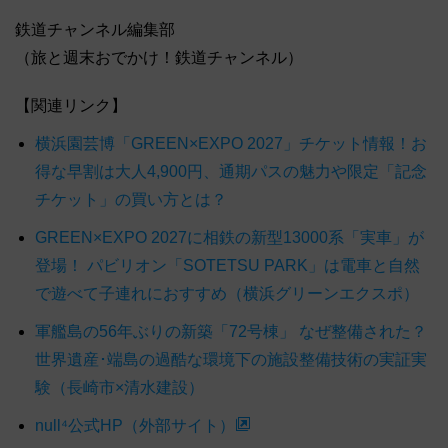
鉄道チャンネル編集部
（旅と週末おでかけ！鉄道チャンネル）
【関連リンク】
横浜園芸博「GREEN×EXPO 2027」チケット情報！お
得な早割は大人4,900円、通期パスの魅力や限定「記念
チケット」の買い方とは？
GREEN×EXPO 2027に相鉄の新型13000系「実車」が
登場！ パビリオン「SOTETSU PARK」は電車と自然
で遊べて子連れにおすすめ（横浜グリーンエクスポ）
軍艦島の56年ぶりの新築「72号棟」 なぜ整備された？
世界遺産･端島の過酷な環境下の施設整備技術の実証実
験（長崎市×清水建設）
null⁴公式HP（外部サイト）