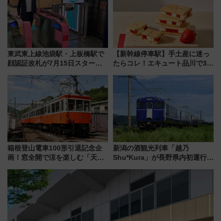
東武東上線池袋駅・上板橋駅で
【新幹線停車駅】手土産に迷っ
顔認証改札が7月15日スター
たらコレ！エキュート品川で3年
ト、手ぶらで乗車から買い物ま
連続売上1位を獲得した定番手土
でシームレスに
産スイーツとは？
箱根登山電車100形引退記念企
新潟の酒観光列車「越乃
画！窓全開で涼を楽しむ「天然
Shu*Kura」が長野県内初運行！
クーラー体験号」と限定鉄コレ
地酒と食を味わう信州プレDC特
発売
別企画