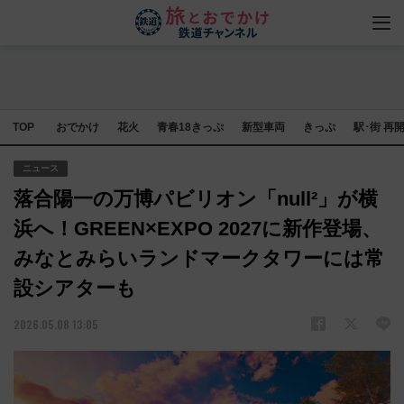
TOP
おでかけ
花火
青春18きっぷ
新型車両
きっぷ
駅･街 再
ニュース
落合陽一の万博パビリオン「null²」が横
浜へ！GREEN×EXPO 2027に新作登場、
みなとみらいランドマークタワーには常
設シアターも
2026.05.08 13:05