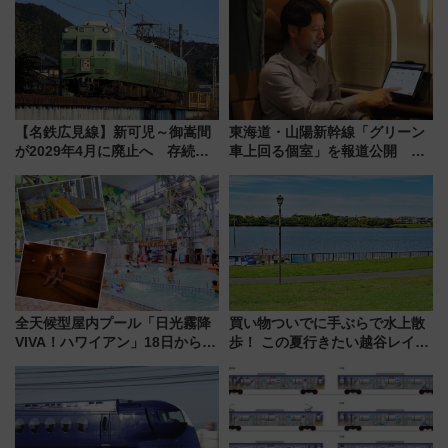
【名鉄広見線】新可児～御嵩間
東海道・山陽新幹線「グリーン
が2029年4月に廃止へ 存続協
車上回る個室」を報道公開 プ
議終了で100年の歴史に幕
ライベート感備えた上質な空間
全天候型屋内プール「日光霧降
買い物ついでに手ぶらで水上散
VIVA！ハワイアン」18日から営
歩！ この夏行きたい越谷レイク
業開始 小さなお子様連れのフ
タウンの新たな水辺の憩いエリ
ァミリーから大人まで幅広い世
ア「LAKESIDE PARK」（埼玉
代が一日中楽しる夏のリゾート
県越谷市）
を楽しんで