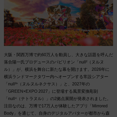
大阪・関西万博で約60万人を動員し、大きな話題を呼んだ
落合陽一氏プロデュースのパビリオン「null²（ヌルヌ
ル）」が、横浜を舞台に新たな幕を開けます。2026年に
横浜ランドマークタワー内へオープンする常設シアター
「null²ⁿ（ヌルヌルネクサス）」と、2027年の
「GREEN×EXPO 2027」に登場する風景変換彫刻
「null⁴（テトラヌル）」の2拠点展開が発表されました。
注目なのは、万博で17万人が体験したアプリ「Mirrored
Body」を通じて、自身のデジタルアバターが都市から森