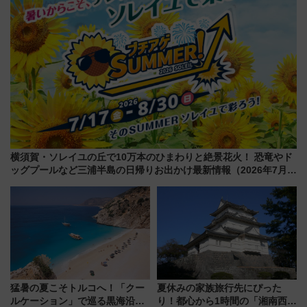
横須賀・ソレイユの丘で10万本のひまわりと絶景花火！ 恐竜やド
ッグプールなど三浦半島の日帰りお出かけ最新情報（2026年7月
17日～開催）
猛暑の夏こそトルコへ！「クー
夏休みの家族旅行先にぴった
ルケーション」で巡る黒海沿岸
り！都心から1時間の「湘南西エ