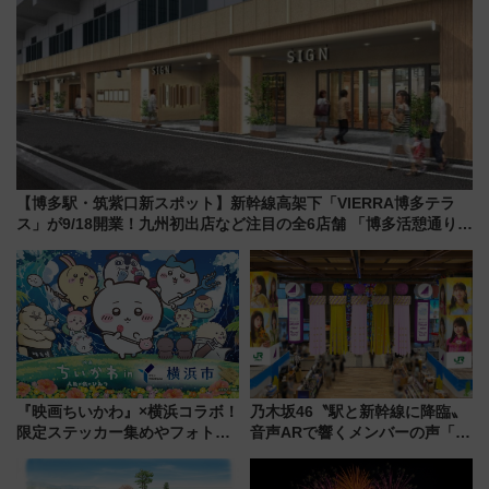
【博多駅・筑紫口新スポット】新幹線高架下「VIERRA博多テラ
ス」が9/18開業！九州初出店など注目の全6店舗 「博多活憩通り」
も一新
『映画ちいかわ』×横浜コラボ！
乃木坂46〝駅と新幹線に降臨〟
限定ステッカー集めやフォトス
音声ARで響くメンバーの声「真
ポット、特別花火でみなとみら
夏の全国ツアー2026」
いを満喫しよう（花火鑑賞会応