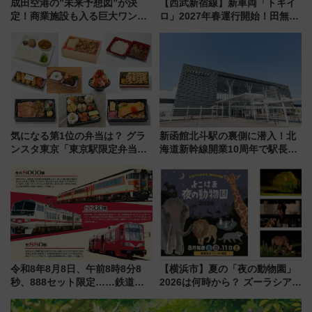
成田空港の”未来予想図”が決
【西武新宿線】新車両「トキイ
定！商業施設も入る巨大ワンタ
ロ」2027年春運行開始！田無・
ーミナル、京成の高架新駅整備
新所沢にも停車 2028年春には
で新型特急が品川･羽田とを結
「第2弾」も
ぶ！ JR空港駅は2面3線化！
気になる第1位の弁当は？ グラ
新函館北斗駅の裏側に潜入！北
ンスタ東京「東京駅限定弁当
海道新幹線開業10周年で駅長
2026 売上ランキング」
室・地下通路など公開イベン
ト 参加方法や体験内容を紹介
令和8年8月8日、午前8時8分8
【横浜市】夏の「夜の動物園」
秒、888セット限定……鉄道各
2026は何時から？ ズーラシア・
社の「8・8・8」な記念きっぷ
野毛山・金沢の電車アクセスや
たち
見どころ、限定イベントを徹底