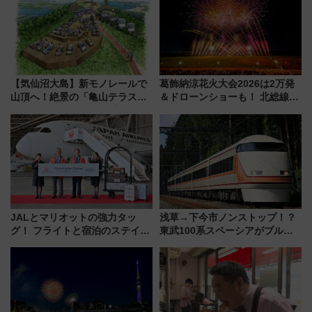
募は7/12まで！）
【気仙沼大島】新モノレールで
葛飾納涼花火大会2026は2万発
山頂へ！絶景の「亀山テラス
＆ドローンショーも！ 北総線を
360°」が7月19日オープン、休
使った穴場アクセスや臨時列
暇村のお得な日帰りプランも登
車、観覧スポット情報と周辺観
場
光まとめ（7/28開催）
JALとマリオットの強力タッ
浅草→下今市ノンストップ！？
グ！ フライトと宿泊のステイタ
東武100系スペーシアがブルー
スマッチでFLY ON ポイントや
リボン賞35周年記念で「デビュ
上級会員資格を効率よく獲得す
ー当時の停車駅」を再現 運転
る方法を解説
時刻や特急券の買い方を紹介