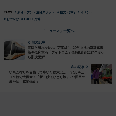
TAGS
# 新オープン・注目スポット
# 観光・旅行
# イベント
# おでかけ
# EXPO･万博
「ニュース」一覧へ
前の記事
高岡と射水を結ぶ “万葉線”に20年ぶりの新型車両！
新型低床車両「アイトラム」全6編成を2027年度か
ら順次更新
次の記事
いちご狩りを目指して歩いた結末は…！？SLキュー
ロク館で大興奮！「新・鉄道ひとり旅」273回目の
舞台は「真岡鐵道」