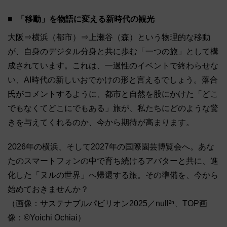
「移動」を物語に変える新時代の観光
大阪⇒横浜（都市）⇒上瀬谷（森）という物理的な移動
が、自身のデジタル分身と共に歩む「一つの旅」として構
成されています。これは、一過性のイベントで終わらせな
い、AI時代の新しいおでかけの形と言えるでしょう。落合
氏がコメントするように、都市と自然を股にかけた「どこ
でもなくてどこにでもある」旅が、私たちにどのような驚
きを与えてくれるのか、今から期待が高まります。
2026年の横浜、そして2027年の国際園芸博覧会へ。あな
たのスマートフォンの中で育ち続けるアバターと共に、進
化した「ヌルの世界」へ帰還する旅。その準備を、今から
始めておきませんか？
（画像：サステナブルパビリオン2025／null²ⁿ、TOP画
像：©Yoichi Ochiai）