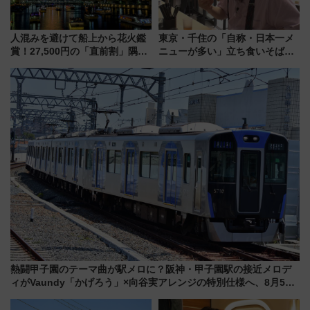
人混みを避けて船上から花火鑑
東京・千住の「自称・日本一メ
賞！27,500円の「直前割」隅田
ニューが多い」立ち食いそば屋
川花火クルーズはデパ地下グル
とは？ ＢＳ日テレ『ドランク塚
メも持ち込みOK
地のふらっと立ち食いそば』
7/27夜10時～放送
熱闘甲子園のテーマ曲が駅メロに？阪神・甲子園駅の接近メロデ
ィがVaundy「かげろう」×向谷実アレンジの特別仕様へ、8月5日
始発から