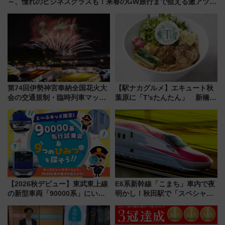
～、憧れのビジネスクラスも！来春のGW旅行まで狙える激アツ路
線まとめ（8/10まで）
第74回伊勢神宮奉納全国花火大
【駅ナカグルメ】エキュート秋
会の交通規制・臨時列車マッ
葉原に「T’sたんたん」 新橋に
プ！JR東海・近鉄で快適にアク
551蓬莱のDNAを継ぐ「東京豚
セス
饅」、オムライス専門店「肉と
たまご」新グルメ続々登場！
【2026年8月】
【2026秋デビュー】東武東上線
E6系新幹線「こまち」車内で夜
の新型車両「90000系」にいち
明かし！秋田駅で「スペシャル
早く乗れる！ 8/11開催の小学生
ナイト」8月開催、料金や予約方
向け先行試乗会でキッズアンバ
法は？
サダーになろう