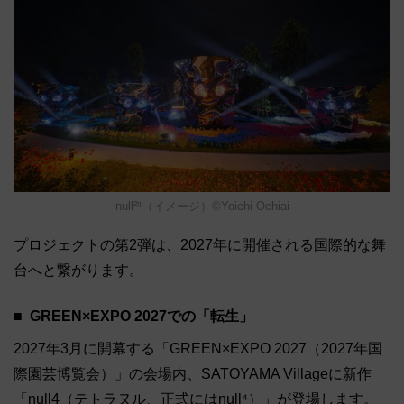
null²ⁿ（イメージ）©Yoichi Ochiai
プロジェクトの第2弾は、2027年に開催される国際的な舞
台へと繋がります。
GREEN×EXPO 2027での「転生」
2027年3月に開幕する「GREEN×EXPO 2027（2027年国
際園芸博覧会）」の会場内、SATOYAMA Villageに新作
「null4（テトラヌル、正式にはnull⁴）」が登場します。