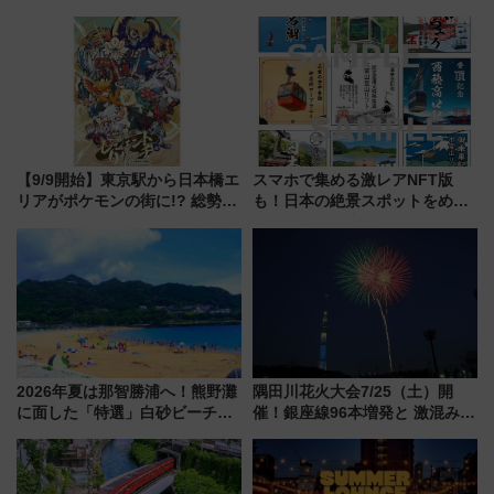
やエーゲ海の避暑リゾート 関
リア」満喫ガイド 鎌倉・江の
連検索数が前年比237％増、ナ
島とは異なる魅力を持つ今夏の
ショジオも認める『2026年に訪
注目スポット
れるべき世界の旅先』
【9/9開始】東京駅から日本橋エ
スマホで集める激レアNFT版
リアがポケモンの街に!? 総勢
も！日本の絶景スポットをめぐ
100匹以上が出現「レジェンド
って集める「索道印(さくどうい
リサーチ」本格謎解き・グッズ
ん)」企画がスタート
情報まとめ
2026年夏は那智勝浦へ！熊野灘
隅田川花火大会7/25（土）開
に面した「特選」白砂ビーチは
催！銀座線96本増発と 激混みの
必見 「第17回那智勝浦町花火大
「浅草駅」を回避する最寄り駅･
会」は8月11日開催！
アクセス攻略法、2万発の花火が
都心の夜に！