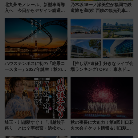
北九州モノレール、新型車両導
乃木坂46一ノ瀬美空が福岡で鉄
入へ 今日からデザイン総選挙
道旅を満喫⁈ 西鉄の観光列車
始まる
「THE RAIL KITCHEN
CHIKUGO」で巡る福岡･太宰
府･柳川の旅！YouTubeが公開
に
ハウステンボスに初の「絶景コ
【推し活×遠征】好きなライブ会
ースター」2027年誕生！秋の
場ランキングTOP3！ 東京ドー
「すんごいハロウィン」見どこ
ムや大阪城ホールが選ばれる理
ろも一挙紹介
由と交通アクセス術、ライブ会
場に何を求める？
埼玉・川越駅すぐ！「川越餃子
秋の夜長に大迫力！第6回川口花
祭り」とは？宇都宮・浜松から
火大会チケット情報＆川口駅か
ご当地和牛まで全国の人気餃子
らのアクセスガイド