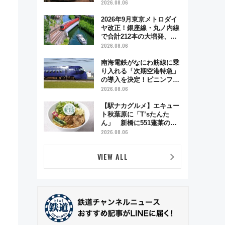
う秋の京都 斉藤雪乃＆福
2026.08.06
原トシヒロと行く！9月13
日「京都の鉄道満喫ツア
2026年9月東京メトロダイ
ー」開催
ヤ改正！銀座線・丸ノ内線
で合計212本の大増発、混
雑緩和に期待
2026.08.06
南海電鉄がなにわ筋線に乗
り入れる「次期空港特急」
の導入を決定！ピニンファ
リーナによる日本初の鉄道
2026.08.06
デザイン
【駅ナカグルメ】エキュー
ト秋葉原に「T’sたんた
ん」 新橋に551蓬莱の
DNAを継ぐ「東京豚饅」、
2026.08.06
オムライス専門店「肉とた
まご」新グルメ続々登場！
VIEW ALL
【2026年8月】