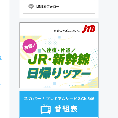
LINEをフォロー
混
に