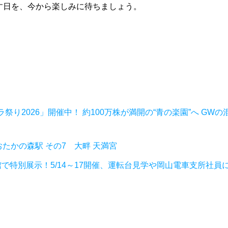
す日を、今から楽しみに待ちましょう。
り2026」開催中！ 約100万株が満開の“青の楽園”へ GWの
たかの森駅 その7 大畔 天満宮
物館で特別展示！5/14～17開催、運転台見学や岡山電車支所社員