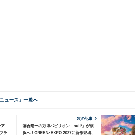
ニュース」一覧へ
次の記事
ーア
落合陽一の万博パビリオン「null²」が横
ブラ
浜へ！GREEN×EXPO 2027に新作登場、