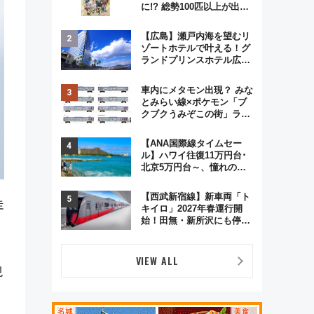
に!? 総勢100匹以上が出現
「レジェンドリサーチ」本
格謎解き・グッズ情報まと
【広島】瀬戸内海を望むリ
め
ゾートホテルで叶える！グ
ランドプリンスホテル広島
のフォトウエディング＆カ
ジュアルパーティープラン
車内にメタモン出現？ みな
とみらい線×ポケモン「ブ
クブクうみぞこの街」ラッ
ピング電車が運行開始に！
この夏は直通列車で横浜
【ANA国際線タイムセー
へ！
ル】ハワイ往復11万円台･
北京5万円台～、憧れのビ
ジネスクラスも！来春の
GW旅行まで狙える激アツ
【西武新宿線】新車両「ト
路線まとめ（8/10まで）
走
キイロ」2027年春運行開
始！田無・新所沢にも停
車 2028年春には「第2
弾」も
VIEW ALL
現