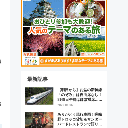
報
最新記事
【明日から】お盆の新幹線
「のぞみ」は自由席なし！
8月8日午前はほぼ満席…で
富
も数時間ズラせば空きが見
2026.08.06
つかることも 混雑避ける
「空席」探しのコツ
ありがとう現行車両！嵯峨
野トロッコ貸切＆サンダー
バードレストランで語り合