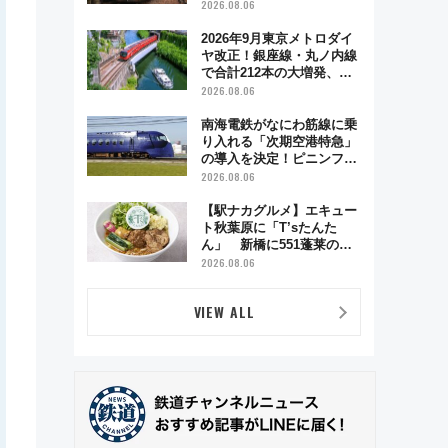
う秋の京都 斉藤雪乃＆福
2026.08.06
原トシヒロと行く！9月13
日「京都の鉄道満喫ツア
2026年9月東京メトロダイ
ー」開催
ヤ改正！銀座線・丸ノ内線
で合計212本の大増発、混
雑緩和に期待
2026.08.06
南海電鉄がなにわ筋線に乗
り入れる「次期空港特急」
の導入を決定！ピニンファ
リーナによる日本初の鉄道
2026.08.06
デザイン
【駅ナカグルメ】エキュー
ト秋葉原に「T’sたんた
ん」 新橋に551蓬莱の
DNAを継ぐ「東京豚饅」、
2026.08.06
オムライス専門店「肉とた
まご」新グルメ続々登場！
VIEW ALL
【2026年8月】