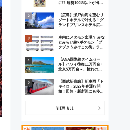
に!? 総勢100匹以上が出現
「レジェンドリサーチ」本
格謎解き・グッズ情報まと
【広島】瀬戸内海を望むリ
め
ゾートホテルで叶える！グ
ランドプリンスホテル広島
のフォトウエディング＆カ
ジュアルパーティープラン
車内にメタモン出現？ みな
とみらい線×ポケモン「ブ
クブクうみぞこの街」ラッ
ピング電車が運行開始に！
この夏は直通列車で横浜
【ANA国際線タイムセー
へ！
ル】ハワイ往復11万円台･
北京5万円台～、憧れのビ
ジネスクラスも！来春の
GW旅行まで狙える激アツ
【西武新宿線】新車両「ト
路線まとめ（8/10まで）
キイロ」2027年春運行開
始！田無・新所沢にも停
車 2028年春には「第2
弾」も
VIEW ALL
行