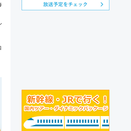
海
ル
口