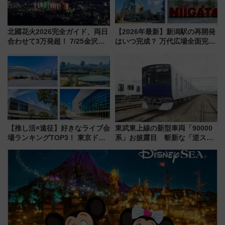
北國花火2026完全ガイド、両日
【2026年最新】新潟駅の再開発
合わせて3万発超！ 7/25金沢大
はいつ完成？ 万代広場全面完成
会・8/1川北大会の2つの花火大
から「にいがた2キロ」・古町再
会の日程・アクセス・観覧席ま
開発、バスタ新潟構想まで徹底
とめ（石川県）
解説！
【推し活×遠征】好きなライブ会
東武東上線の新型車両「90000
場ランキングTOP3！ 東京ドー
系」お披露目 斬新な「逆スラ
ムや大阪城ホールが選ばれる理
ント式」の先頭形状と明るく開
由と交通アクセス術、ライブ会
放的な車内空間に注目、デビュ
場に何を求める？
ーは9月