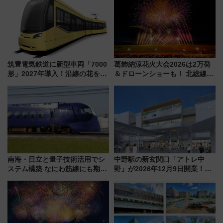
筑豊電気鉄道に新型車両「7000
葛飾納涼花火大会2026は2万発
形」2027年導入！沿線の花をイ
＆ドローンショーも！ 北総線を
メージしたイエローを採用 車
使った穴場アクセスや臨時列
内は落ち着いたゆとりある空間
車、観覧スポット情報と周辺観
に
光まとめ（7/28開催）
南海・日立と量子技術活用でシ
中野駅の新玄関口「アトレ中
ステム構築 なにわ筋線にも期待
野」が2026年12月9日開業！新
乗務員・車両計画作業を短縮へ
改札直結で屋上BBQも楽しめる
注目スポット