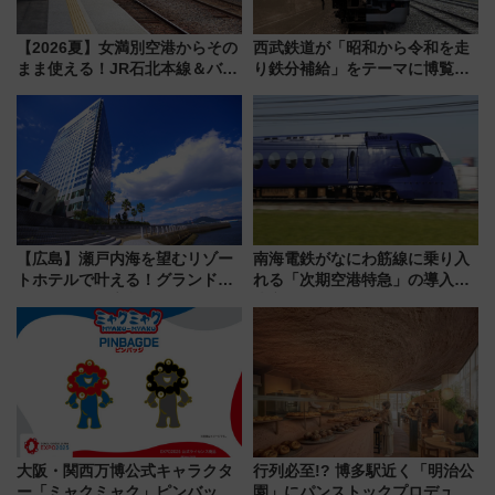
【2026夏】女満別空港からその
西武鉄道が「昭和から令和を走
まま使える！JR石北本線＆バス
り鉄分補給」をテーマに博覧会
乗り放題「北見・網走周遊フリ
を実施！くすのきホールで8月
ーパス」でおトクに道東観光
14日から 新車両「トキイロ」体
（8/3発売）
験ブースも アクセスや申込方法
を解説
【広島】瀬戸内海を望むリゾー
南海電鉄がなにわ筋線に乗り入
トホテルで叶える！グランドプ
れる「次期空港特急」の導入を
リンスホテル広島のフォトウエ
決定！ピニンファリーナによる
ディング＆カジュアルパーティ
日本初の鉄道デザイン
ープラン
大阪・関西万博公式キャラクタ
行列必至!? 博多駅近く「明治公
ー「ミャクミャク」ピンバッジ
園」にパンストックプロデュー