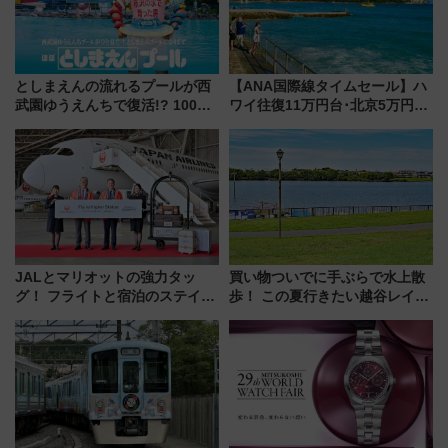
としまえんの流れるプールが西
【ANA国際線タイムセール】ハ
武園ゆうえんちで復活!? 100周
ワイ往復11万円台･北京5万円台
年記念企画＆「春日のうん○スラ
～、憧れのビジネスクラスも！
イダー」に注目 2026年夏は所
来春のGW旅行まで狙える激ア
沢へ遊びに行こう
ツ路線まとめ（8/10まで）
JALとマリオットの強力タッ
買い物ついでに手ぶらで水上散
グ！ フライトと宿泊のステイタ
歩！ この夏行きたい越谷レイク
スマッチでFLY ON ポイントや
タウンの新たな水辺の憩いエリ
上級会員資格を効率よく獲得す
ア「LAKESIDE PARK」（埼玉
る方法を解説
県越谷市）