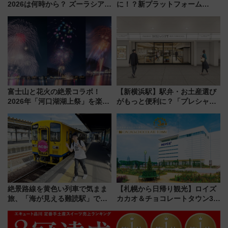
2026は何時から？ ズーラシア・
に！？新プラットフォーム
野毛山・金沢の電車アクセスや
「HirakeBA」8月3日始動、ス
見どころ、限定イベントを徹底
マホで簡単申請 物販や演奏会な
解説！
どに【JR東日本】
富士山と花火の絶景コラボ！
【新横浜駅】駅弁・お土産選び
2026年「河口湖湖上祭」を楽し
がもっと便利に？「プレシャス
む完全ガイド＆鉄道アクセスの
デリ＆ギフト新横浜」がオープ
ススメ
ン 場所や営業時間・限定弁当
を紹介
絶景路線を黄色い列車で気まま
【札幌から日帰り観光】ロイズ
旅、「海が見える難読駅」で幸
カカオ＆チョコレートタウン3周
せの黄色いハンカチに願いを
年！ 9月は入場料半額やチョコ
「新・鉄道ひとり旅」279回目
詰め放題を開催、ロイズタウン
の舞台は「島原鉄道」
駅からのアクセスも