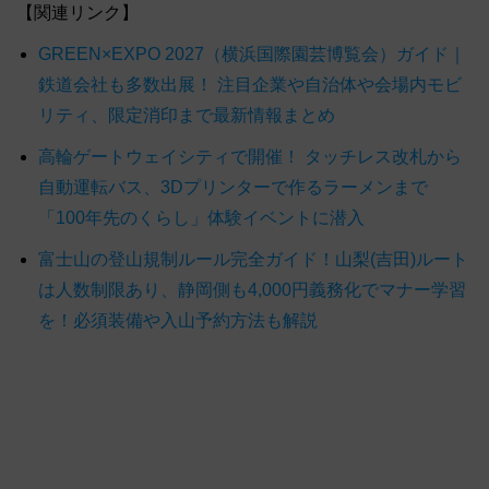
【関連リンク】
GREEN×EXPO 2027（横浜国際園芸博覧会）ガイド｜
鉄道会社も多数出展！ 注目企業や自治体や会場内モビ
リティ、限定消印まで最新情報まとめ
高輪ゲートウェイシティで開催！ タッチレス改札から
自動運転バス、3Dプリンターで作るラーメンまで
「100年先のくらし」体験イベントに潜入
富士山の登山規制ルール完全ガイド！山梨(吉田)ルート
は人数制限あり、静岡側も4,000円義務化でマナー学習
を！必須装備や入山予約方法も解説