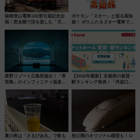
箱根登山電車100形引退記念企
ポケモン「ヌオー」と巡る高知
画！窓全開で涼を楽しむ「天然
旅！ ポケふた＆ヌオー電車で楽
クーラー体験号」と限定鉄コレ
しむ鉄道スタンプラリーで土佐
発売
路の絶景と絶品グルメを満喫！
（7月18日スタート）
星野リゾート広島初進出！「界
【2026年最新】京都府の賃貸・
宮島」のインフィニティ温泉と
駅ランキング発表！「丹波口」
古式サウナ「石風呂」を大解剖
の大躍進と「西大路」人気の理
宿泊料金・アクセスは？（2026
由は？
年7月23日開業）
夏の夜は「さるびあ丸」で飲も
初公開のオリジナル模型も！ロ