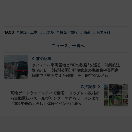
TAGS
# 建設・工事
# ホテル
# 観光・旅行
# 温泉
# おでかけ
「ニュース」一覧へ
前の記事
ゆいレール車両基地と“幻の鉄路”を巡る「沖縄鉄道
旅 Vol.1」【特別公開】軽便鉄道の廃線跡や専門家
解説で「島を支えた鉄道」を、限定グルメも
次の記事
高輪ゲートウェイシティで開催！ タッチレス改札か
ら自動運転バス、3Dプリンターで作るラーメンまで
「100年先のくらし」体験イベントに潜入