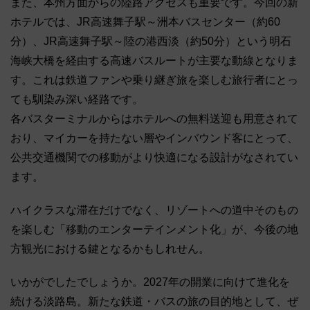
また、本州方面からの陸路アクセスも重要です。今回の新
ホテルでは、JR高速舞子駅～洲本バスセンター（約60
分）、JR高速舞子駅～陸の港西淡（約50分）という明石
海峡大橋を経由する高速バスルートが主要な動線となりま
す。これは鉄道ファンや乗り継ぎ旅を楽しむ旅行者にとっ
ても馴染み深い経路です。
各バスターミナルからはホテルへの無料送迎も用意されて
おり、マイカーを持たない層やインバウンド客にとって、
公共交通機関での移動がより快適になる設計がなされてい
ます。
ハイクラスな滞在だけでなく、リゾートへの道中そのもの
を楽しむ「移動のエンターテインメント化」が、今後の地
方観光における鍵となるかもしれせん。
いかがでしたでしょうか。2027年の開業に向けて進化を
続ける淡路島。新たな鉄道・バスの旅の目的地として、ぜ