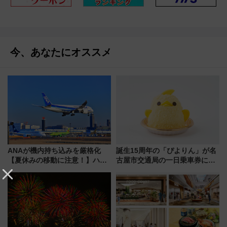
今、あなたにオススメ
ANAが機内持ち込みを厳格化
誕生15周年の「ぴよりん」が名
【夏休みの移動に注意！】ハン
古屋市交通局の一日乗車券に！
ドバッグやPCケースも対象の
東山線では貸切電車も登場【限
「身の回り品」新サイズ制限
定1万5000枚】
(40×30×20cm)おさらい