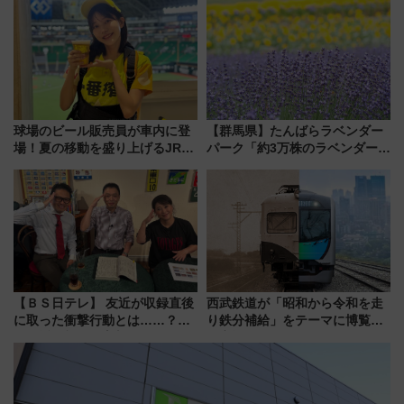
放的な車内空間に注目、デビュ
ーは9月
球場のビール販売員が車内に登
【群馬県】たんばらラベンダー
場！夏の移動を盛り上げるJR九
パーク「約3万株のラベンダー」
州「ビール新幹線」7月31日・8
が見頃！新幹線＆無料送迎バス
月7日限定 ソフトバンクホーク
で都心から約1時間半で夏の絶景
スとコラボ
を！
【ＢＳ日テレ】 友近が収録直後
西武鉄道が「昭和から令和を走
に取った衝撃行動とは……？
り鉄分補給」をテーマに博覧会
『友近・礼二の妄想トレイン』
を実施！くすのきホールで8月
で極上の夏祭り鉄道旅を放送
14日から 新車両「トキイロ」体
験ブースも アクセスや申込方法
を解説