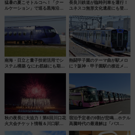
猛暑の夏こそトルコへ！「クー
長良川鉄道が臨時列車を運行！
ルケーション」で巡る黒海沿岸
ユネスコ無形文化遺産にも登録
やエーゲ海の避暑リゾート 関
された「郡上おどり」楽しむ人
連検索数が前年比237％増、ナ
に 乗車には予約が必要
ショジオも認める『2026年に訪
れるべき世界の旅先』
南海・日立と量子技術活用でシ
熱闘甲子園のテーマ曲が駅メロ
ステム構築 なにわ筋線にも期待
に？阪神・甲子園駅の接近メロ
乗務員・車両計画作業を短縮へ
ディがVaundy「かげろう」×向
谷実アレンジの特別仕様へ、8月
5日始発から
秋の夜長に大迫力！第6回川口花
宿泊予定者の9割が悲鳴…ホテル
火大会チケット情報＆川口駅か
高騰時代の最適解は「バス
らのアクセスガイド
泊」!? WILLER最新調査で判明
した、推し活遠征や観光時のリ