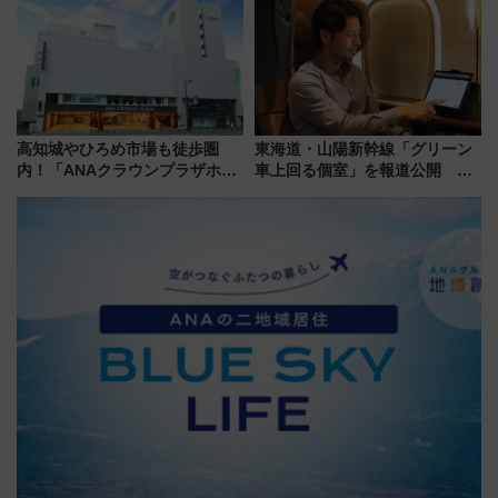
アルな懐事情
高知城やひろめ市場も徒歩圏
東海道・山陽新幹線「グリーン
内！「ANAクラウンプラザホテ
車上回る個室」を報道公開 プ
ル高知」が8月開業
ライベート感備えた上質な空間