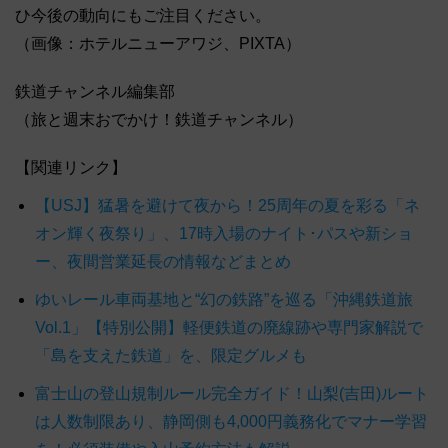
ひ今後の動向にもご注目ください。
（画像：ホテルニューアワジ、PIXTA）
鉄道チャンネル編集部
（旅と週末おでかけ！鉄道チャンネル）
【関連リンク】
【USJ】猛暑を避けて夜から！25周年の夏を彩る「ネ
オン輝く夜祭り」、17時入場のナイト･パスや新ショ
ー、夜間営業延長の情報などまとめ
ゆいレール車両基地と“幻の鉄路”を巡る「沖縄鉄道旅
Vol.1」【特別公開】軽便鉄道の廃線跡や専門家解説で
「島を支えた鉄道」を、限定グルメも
富士山の登山規制ルール完全ガイド！山梨(吉田)ルート
は人数制限あり、静岡側も4,000円義務化でマナー学習