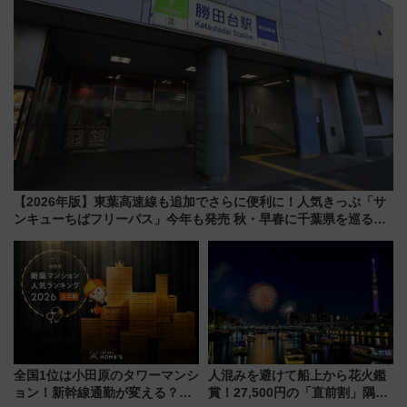
【2026年版】東葉高速線も追加でさらに便利に！人気きっぷ「サ
ンキューちばフリーパス」今年も発売 秋・早春に千葉県を巡るな
ら使い勝手・コスパ抜群
全国1位は小田原のタワーマンシ
人混みを避けて船上から花火鑑
ョン！新幹線通勤が変える？
賞！27,500円の「直前割」隅田