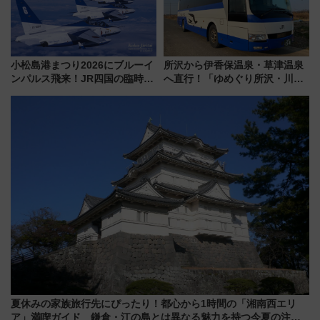
小松島港まつり2026にブルーイ
所沢から伊香保温泉・草津温泉
ンパルス飛来！JR四国の臨時ダ
へ直行！「ゆめぐり所沢・川越
イヤや駐車場予約を徹底解説
号」で群馬の温泉旅をもっと気
軽に 運行ダイヤ・運賃を解説
夏休みの家族旅行先にぴったり！都心から1時間の「湘南西エリ
ア」満喫ガイド 鎌倉・江の島とは異なる魅力を持つ今夏の注目