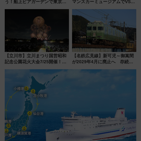
う！船上ビアガーデンで東京湾
マンスカーミュージアムでVSE
の夜景を眺めながら軽く一
の設計秘話に迫る企画展が7月
杯……工場直送生ビールや島グ
15日スタート
ルメが美味い
【立川市】立川まつり国営昭和
【名鉄広見線】新可児～御嵩間
記念公園花火大会7/25開催！
が2029年4月に廃止へ 存続協
5000発の花火が夜を彩る 今年は
議終了で100年の歴史に幕
混雑に要注意、その理由は