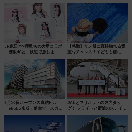
「住みたい街」の最新トレンド
川花火クルーズはデパ地下グル
【新築マンション人気ランキン
メも持ち込みOK
グ】
JR東日本×櫻坂46の大型コラボ
【感動】サメ肌に直接触れる貴
「櫻坂46と、鉄道で旅しよ
重なチャンス！子どもも虜にな
う。」が7月20日より始動！新
る鴨川シーワールド「エイとサ
潟・長野・庄内へ
メのタッチングプール」【夏休
み限定企画】
9月10日オープンの直結ビル
JALとマリオットの強力タッ
「ekubo京成」誕生で、スカイ
グ！ フライトと宿泊のステイタ
ライナーも停まる巨大ハブ駅・
スマッチでFLY ON ポイントや
新鎌ヶ谷はどう変わる？ 全テナ
上級会員資格を効率よく獲得す
ント情報も公開！
る方法を解説