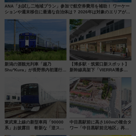
ANA「お試し二地域プラン」参加で航空券費用を補助！ ワーケー
ションや週末移住に最適な自治体は？ 2026年は対象のエリアが拡
大！
新潟の酒観光列車「越乃
【博多駅・筑紫口新スポット】
Shu*Kura」が長野県内初運行！
新幹線高架下「VIERRA博多テ
地酒と食を味わう信州プレDC特
ラス」が9/18開業！九州初出店
別企画
など注目の全6店舗 「博多活憩
通り」も一新
東武東上線の新型車両「90000
中目黒駅前に高さ160mの複合タ
系」お披露目 斬新な「逆スラ
ワー「中目黒駅前北地区」再開
ント式」の先頭形状と明るく開
発の全貌