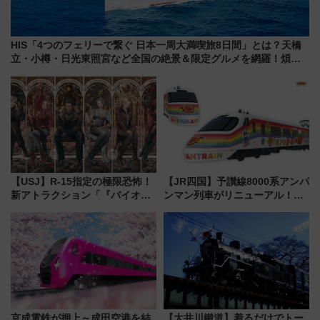
HIS「4つのフェリーで繋ぐ 日本一周大満喫旅8日間」とは？天橋
立・小樽・日光東照宮など全国の絶景＆限定グルメを網羅！煩雑
な手続きも不要でお手軽に楽しめるプランが登場
【USJ】R-15指定の極限恐怖！
【JR四国】予讃線8000系アンパ
新アトラクション「『バイオハ
ンマン列車がリニューアル！内
ザード レクイエム』 ザ・ダイ
外装デザイン公開 デビューは
ブ」今秋登場 ―予測不能の恐
今年12月
怖に泣き叫べ―
京成電鉄が押上～成田空港を結
【大井川鐵道】着るだけでトー