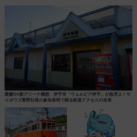
スの新業態『Land Bageri』8/7
線専用検測車」の性能を徹底解
オープン 秋からはビストロ営業
説【JR東日本】
も！
愛媛OV新アリーナ構想、伊予市「ウェルピア伊予」が急浮上！サ
イボウズ青野社長の参加表明で探る鉄道アクセスの未来