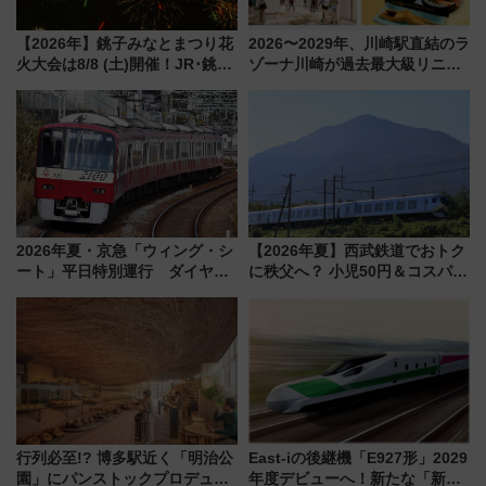
【2026年】銚子みなとまつり花
2026〜2029年、川崎駅直結のラ
火大会は8/8 (土)開催！JR･銚子
ゾーナ川崎が過去最大級リニュ
電鉄の臨時列車やアクセス情
ーアル！ フードコート拡大など
報、利根川に咲く8,000発の大迫
「いつから何が変わるか」徹底
力＆屋台を満喫
解説！
2026年夏・京急「ウィング・シ
【2026年夏】西武鉄道でおトク
ート」平日特別運行 ダイヤ・
に秩父へ？ 小児50円＆コスパ最
乗車方法を解説！2階建てバスや
強きっぷで「安・近・短」な家
三浦海岸を堪能できるお出かけ
族旅行！ 深夜の正丸トンネル探
プランもご紹介
検や特急ラビューも
行列必至!? 博多駅近く「明治公
East-iの後継機「E927形」2029
園」にパンストックプロデュー
年度デビューへ！新たな「新幹