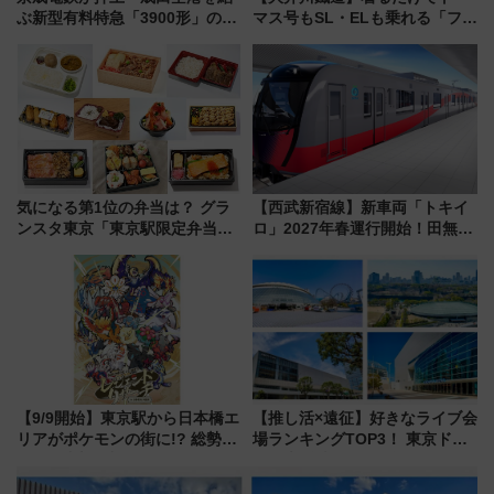
ぶ新型有料特急「3900形」のコ
マス号もSL・ELも乗れる「フリ
ンセプト・デザイン公開 愛称
ーきっぷTシャツ」8月6日より
募集も実施
受注販売
気になる第1位の弁当は？ グラ
【西武新宿線】新車両「トキイ
ンスタ東京「東京駅限定弁当
ロ」2027年春運行開始！田無・
2026 売上ランキング」
新所沢にも停車 2028年春には
「第2弾」も
【9/9開始】東京駅から日本橋エ
【推し活×遠征】好きなライブ会
リアがポケモンの街に!? 総勢
場ランキングTOP3！ 東京ドー
100匹以上が出現「レジェンド
ムや大阪城ホールが選ばれる理
リサーチ」本格謎解き・グッズ
由と交通アクセス術、ライブ会