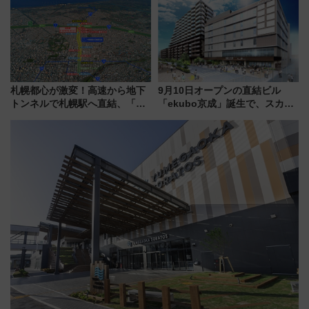
り方は？
札幌都心が激変！高速から地下
9月10日オープンの直結ビル
トンネルで札幌駅へ直結、「創
「ekubo京成」誕生で、スカイ
成川通都心アクセス道路」が7月
ライナーも停まる巨大ハブ駅・
から本格着工、延長4.8km整備
新鎌ヶ谷はどう変わる？ 全テナ
事業の全貌
ント情報も公開！