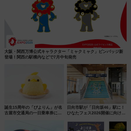
大阪・関西万博公式キャラクター「ミャクミャク」ピンバッジ新
登場！関西の駅構内などで7月中旬発売
誕生15周年の「ぴよりん」が名
日向市駅が「日向坂46」駅に！
古屋市交通局の一日乗車券に！
ひなたフェス2026開催に向けJR
東山線では貸切電車も登場【限
九州が記念きっぷや臨時列車で
定1万5000枚】
全力応援 夜行列車「ドリーム
おひさま号」も走る