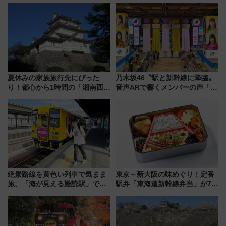
ンセプト・デザイン公開 愛称
前はほぼ満席…でも数時間ズラ
募集も実施
せば空きが見つかることも 混
雑避ける「空席」探しのコツ
夏休みの家族旅行先にぴった
乃木坂46〝駅と新幹線に降臨〟
り！都心から1時間の「湘南西エ
音声ARで響くメンバーの声「真
リア」満喫ガイド 鎌倉・江の
夏の全国ツアー2026」
島とは異なる魅力を持つ今夏の
注目スポット
絶景路線を黄色い列車で気まま
東京～新大阪の味めぐり！定番
旅、「海が見える難読駅」で幸
駅弁「東海道新幹線弁当」が7月
せの黄色いハンカチに願いを
21日にリニューアル発売
「新・鉄道ひとり旅」279回目
の舞台は「島原鉄道」