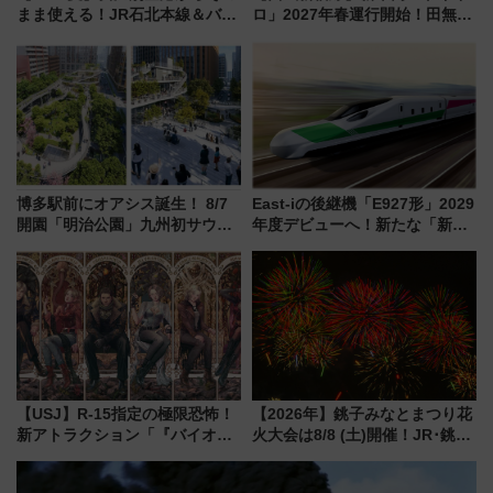
まま使える！JR石北本線＆バス
ロ」2027年春運行開始！田無・
乗り放題「北見・網走周遊フリ
新所沢にも停車 2028年春には
ーパス」でおトクに道東観光
「第2弾」も
（8/3発売）
博多駅前にオアシス誕生！ 8/7
East-iの後継機「E927形」2029
開園「明治公園」九州初サウナ
年度デビューへ！新たな「新幹
TOTOPAや日本一のピザなど絶
線専用検測車」の性能を徹底解
品グルメ登場で駅前の過ごし方
説【JR東日本】
はどう変わる？
【USJ】R-15指定の極限恐怖！
【2026年】銚子みなとまつり花
新アトラクション「『バイオハ
火大会は8/8 (土)開催！JR･銚子
ザード レクイエム』 ザ・ダイ
電鉄の臨時列車やアクセス情
ブ」今秋登場 ―予測不能の恐
報、利根川に咲く8,000発の大迫