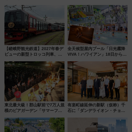
【嵯峨野観光鉄道】2027年春デ
全天候型屋内プール「日光霧降
ビューの新型トロッコ列車、い
VIVA！ハワイアン」18日から営
よいよ試運転開始へ！現行車両
業開始 小さなお子様連れのフ
は2026年で引退
ァミリーから大人まで幅広い世
代が一日中楽しる夏のリゾート
を楽しんで
東北最大級！郡山駅前で7万人規
有楽町線延伸の新駅（仮称）千
模のビアガーデン「サマーフェ
石に「ダンデライオン・チョコ
スタ IN KORIYAMA 2026」
レート」が出店！ 東京メトロが
7/24-26開催！ 有料席はJRE
1億円出資で挑む新時代のまちづ
MALLで予約可能
くりとは？