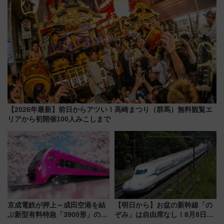
【2026年最新】前日からアツい！高崎まつり（群馬）無料観覧エ
リアから初開催100人みこしまで
京成電鉄が押上～成田空港を結
【明日から】お盆の新幹線「の
ぶ新型有料特急「3900形」のコ
ぞみ」は自由席なし！8月8日午