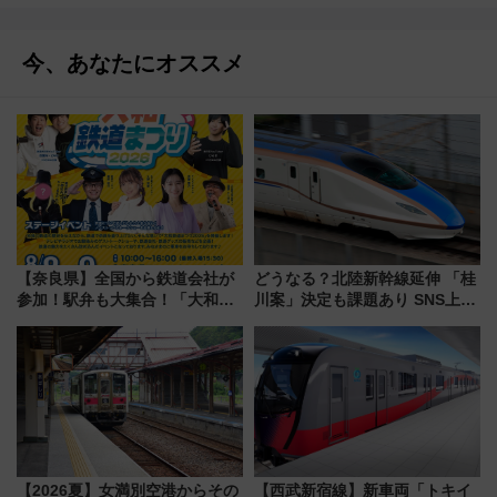
今、あなたにオススメ
【奈良県】全国から鉄道会社が
どうなる？北陸新幹線延伸 「桂
参加！駅弁も大集合！「大和鉄
川案」決定も課題あり SNS上の
道まつり2026」が8月8日・9日
声は
に開催決定
【2026夏】女満別空港からその
【西武新宿線】新車両「トキイ