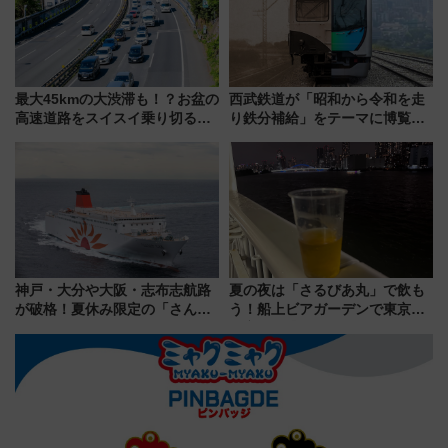
最大45kmの大渋滞も！？お盆の
西武鉄道が「昭和から令和を走
高速道路をスイスイ乗り切る快
り鉄分補給」をテーマに博覧会
適ドライブ術
を実施！くすのきホールで8月
14日から 新車両「トキイロ」体
験ブースも アクセスや申込方法
を解説
神戸・大分や大阪・志布志航路
夏の夜は「さるびあ丸」で飲も
が破格！夏休み限定の「さんふ
う！船上ビアガーデンで東京湾
らわあスペシャルセール」スタ
の夜景を眺めながら軽く一
ート 夕朝食ビュッフェ付きで
杯……工場直送生ビールや島グ
快適な船旅はいかが？
ルメが美味い