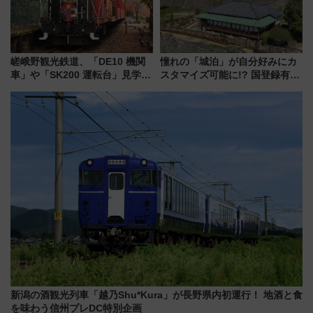
嵯峨野観光鉄道、「DE10 機関
憧れの「城泊」が自分好みにカ
車」や「SK200 運転台」見学ツ
スタマイズ可能に!? 国登録有形
アーを開催！ ラストランイベン
文化財・丸亀城「延寿閣別館」
トの一環で激レア体験できちゃ
にオーダーメイド型の宿泊プラ
うかも 参加方法やスケジュール
ンが誕生！
をご紹介
新潟の酒観光列車「越乃Shu*Kura」が長野県内初運行！ 地酒と食
を味わう信州プレDC特別企画