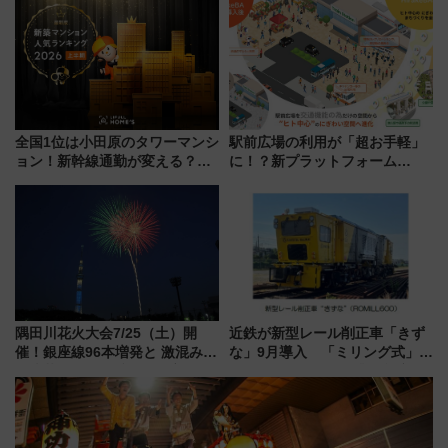
暇村のお得な日帰りプランも登
ZOO」開催情報
場
全国1位は小田原のタワーマンシ
駅前広場の利用が「超お手軽」
ョン！新幹線通勤が変える？
に！？新プラットフォーム
「住みたい街」の最新トレンド
「HirakeBA」8月3日始動、ス
【新築マンション人気ランキン
マホで簡単申請 物販や演奏会な
グ】
どに【JR東日本】
隅田川花火大会7/25（土）開
近鉄が新型レール削正車「きず
催！銀座線96本増発と 激混みの
な」9月導入 「ミリング式」採
「浅草駅」を回避する最寄り駅･
用でメンテナンス作業を効率
アクセス攻略法、2万発の花火が
化！安全性や乗り心地の向上に
都心の夜に！
貢献するだけでなく、全線区で
活躍するための仕組みも