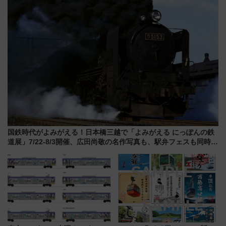
怖に泣き叫べ―
力＆屋台を満喫
国鉄時代がよみがえる！日本橋三越で「よみがえる にっぽんの鉄
道展」7/22-8/3開催、広田尚敬の名作写真も、駅弁フェスも同時開
催！