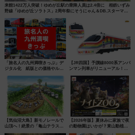
来館1422万人突破！ゆめが丘駅の乗降人員は2.4倍に 相鉄いずみ
野線「ゆめが丘ソラトス」2周年祭にそうにゃん＆DB.スターマン
が登場
「旅名人の九州満喫きっぷ」デ
【JR四国】予讃線8000系アンパ
ジタル化 紙版との価格やルー
ンマン列車がリニューアル！内
ルの違いを解説
外装デザイン公開 デビューは
今年12月
【気仙沼大島】新モノレールで
【2026年版】夏休みに家族で夜
山頂へ！絶景の「亀山テラス
の動物園はいかが？東山動植物
360°」が7月19日オープン、休
園＆のんほいパーク「ナイト