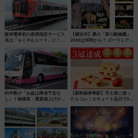
阪神電車初の座席指定サービス
【横浜市】夏の「夜の動物園」
名は「らくやんシート」に！新
2026は何時から？ ズーラシア・
型3000系で大阪梅田～山陽姫路
野毛山・金沢の電車アクセスや
を快適移動
見どころ、限定イベントを徹底
解説！
約半数が「お盆は帰省予定な
【新幹線停車駅】手土産に迷っ
し」！物価高・運賃値上げが財
たらコレ！エキュート品川で3年
布を直撃、往復1万円以内なら帰
連続売上1位を獲得した定番手土
りたいけど……【WILLER お盆
産スイーツとは？
帰省動向調査】