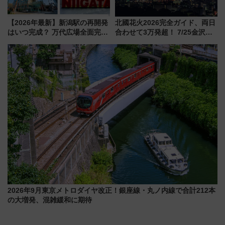
【2026年最新】新潟駅の再開発
北國花火2026完全ガイド、両日
はいつ完成？ 万代広場全面完成
合わせて3万発超！ 7/25金沢大
から「にいがた2キロ」・古町再
会・8/1川北大会の2つの花火大
開発、バスタ新潟構想まで徹底
会の日程・アクセス・観覧席ま
解説！
とめ（石川県）
2026年9月東京メトロダイヤ改正！銀座線・丸ノ内線で合計212本
の大増発、混雑緩和に期待