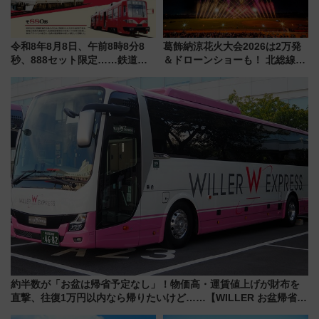
令和8年8月8日、午前8時8分8
葛飾納涼花火大会2026は2万発
秒、888セット限定……鉄道各
＆ドローンショーも！ 北総線を
社の「8・8・8」な記念きっぷ
使った穴場アクセスや臨時列
たち
車、観覧スポット情報と周辺観
光まとめ（7/28開催）
約半数が「お盆は帰省予定なし」！物価高・運賃値上げが財布を
直撃、往復1万円以内なら帰りたいけど……【WILLER お盆帰省動
向調査】