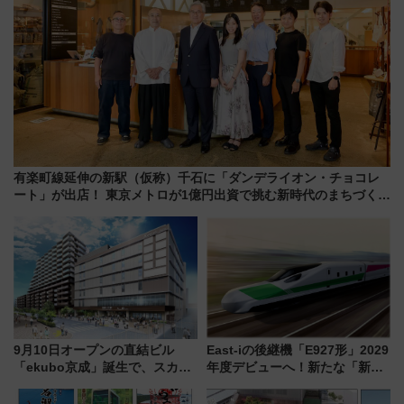
有楽町線延伸の新駅（仮称）千石に「ダンデライオン・チョコレ
ート」が出店！ 東京メトロが1億円出資で挑む新時代のまちづくり
とは？
9月10日オープンの直結ビル
East-iの後継機「E927形」2029
「ekubo京成」誕生で、スカイ
年度デビューへ！新たな「新幹
ライナーも停まる巨大ハブ駅・
線専用検測車」の性能を徹底解
新鎌ヶ谷はどう変わる？ 全テナ
説【JR東日本】