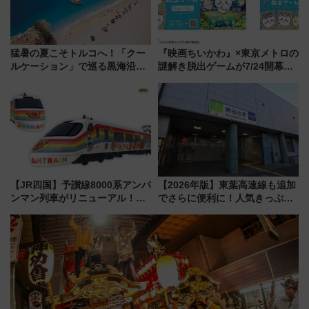
猛暑の夏こそトルコへ！「クー
『映画ちいかわ』×東京メトロの
ルケーション」で巡る黒海沿岸
謎解き脱出ゲームが7/24開幕！
やエーゲ海の避暑リゾート 関
オリジナル24時間券の買い方と
連検索数が前年比237％増、ナ
遊び方を解説！（7/10発売開
ショジオも認める『2026年に訪
始）
れるべき世界の旅先』
【JR四国】予讃線8000系アンパ
【2026年版】東葉高速線も追加
ンマン列車がリニューアル！内
でさらに便利に！人気きっぷ
外装デザイン公開 デビューは
「サンキューちばフリーパス」
今年12月
今年も発売 秋・早春に千葉県を
巡るなら使い勝手・コスパ抜群