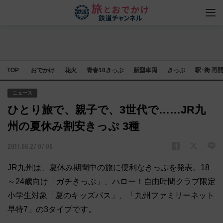
TOP
おでかけ
花火
青春18きっぷ
新型車両
きっぷ
駅･街 再
ニュース
ひとり旅で、親子で、3世代で……JR九
州の夏休み割安きっぷ 3種
2017.06.27 07:06
JR九州は、夏休み期間中の旅に便利なきっぷを発表。18
～24歳向け「ガチきっぷ」、ハロー！自由時間クラブ限定
小学生対象「夏のキッズパス」、「九州ファミリーネット
早特7」の3タイプです。