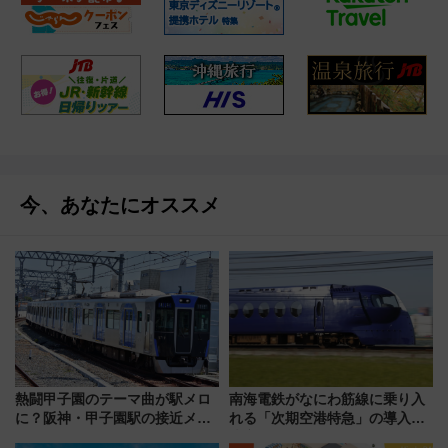
今、あなたにオススメ
熱闘甲子園のテーマ曲が駅メロ
南海電鉄がなにわ筋線に乗り入
に？阪神・甲子園駅の接近メロ
れる「次期空港特急」の導入を
ディがVaundy「かげろう」×向
決定！ピニンファリーナによる