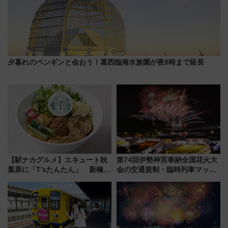
夕暮れのペンギンと会おう！葛西臨海水族園が夜8時まで延長
【駅ナカグルメ】エキュート秋
第74回伊勢神宮奉納全国花火大
葉原に「T’sたんたん」 新橋に
会の交通規制・臨時列車マッ
551蓬莱のDNAを継ぐ「東京豚
プ！JR東海・近鉄で快適にアク
饅」、オムライス専門店「肉と
セス
たまご」新グルメ続々登場！
【2026年8月】