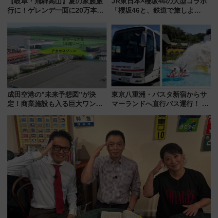
【岐阜・飛騨高山】夏の家族旅
JR東日本×櫻坂46の大型コラボ
行に！ゲレンデ一面に20万本の
「櫻坂46と、鉄道で旅しよ
ひまわりが咲き誇る「アルコピ
う。」が7月20日より始動！新
アひまわり園」開園
潟・長野・庄内へ
成田空港の”未来予想図”が決
東京八重洲・バスタ新宿からサ
定！商業施設も入る巨大ワンタ
マーランドへ直行バス運行！ お
ーミナル、京成の高架新駅整備
トクな1Dayパスで夏のプールと
で新型特急が品川･羽田とを結
推し活を楽しもう！（2026年
ぶ！ JR空港駅は2面3線化！
8/1～31）