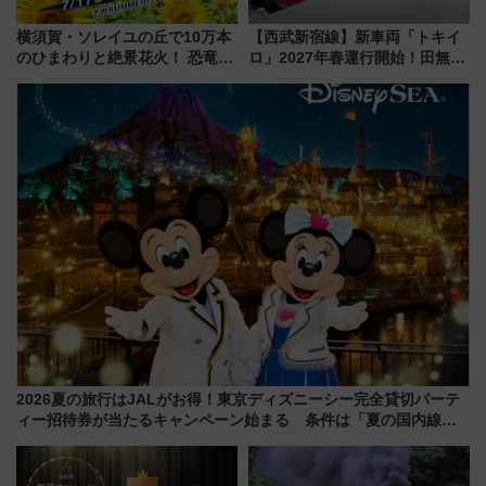
横須賀・ソレイユの丘で10万本
【西武新宿線】新車両「トキイ
のひまわりと絶景花火！ 恐竜や
ロ」2027年春運行開始！田無・
ドッグプールなど三浦半島の日
新所沢にも停車 2028年春には
帰りお出かけ最新情報（2026年
「第2弾」も
7月17日～開催）
2026夏の旅行はJALがお得！東京ディズニーシー完全貸切パーテ
ィー招待券が当たるキャンペーン始まる 条件は「夏の国内線に2
回搭乗」