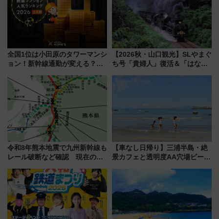
全国1位は小田原のタワーマンシ
【2026秋・山口観光】SLやまぐ
ョン！新幹線通勤が変える？
ち号「貴婦人」復活＆「はなあ
「住みたい街」の最新トレンド
かり」初走行区間も！山口DCの
【新築マンション人気ランキン
注目観光列車まとめ きっぷの取
グ】
り方は？
令和8年熊本地震で九州新幹線も
【車なし日帰り】三浦半島・絶
レール破断など確認 現在の運
景カフェと透明度AA穴場ビーチ
転見合わせ状況と交通網への影
を巡る！ おトクな電車きっぷ活
響
用してストレスフリー旅へ行こ
う！