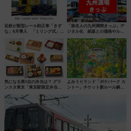
近鉄が新型レール削正車「きず
「旅名人の九州満喫きっぷ」デ
な」9月導入 「ミリング式」採
ジタル化 紙版との価格やルー
用でメンテナンス作業を効率
ルの違いを解説
化！安全性や乗り心地の向上に
貢献するだけでなく、全線区で
活躍するための仕組みも
気になる第1位の弁当は？ グラ
よみうりランド「ポケパーク カ
ンスタ東京「東京駅限定弁当
ントー」チケット新ルール解
2026 売上ランキング」
説！購入制限の緩和と入場時の
本人確認が11月スタート