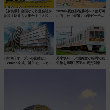
【奈良県】全国から鉄道会社が
2026年夏は那智勝浦へ！熊野灘
参加！駅弁も大集合！「大和鉄
に面した「特選」白砂ビーチは
道まつり2026」が8月8日・9日
必見 「第17回那智勝浦町花火大
に開催決定
会」は8月11日開催！
9月10日オープンの直結ビル
乃木坂46一ノ瀬美空が福岡で鉄
「ekubo京成」誕生で、スカイ
道旅を満喫⁈ 西鉄の観光列車
ライナーも停まる巨大ハブ駅・
「THE RAIL KITCHEN
新鎌ヶ谷はどう変わる？ 全テナ
CHIKUGO」で巡る福岡･太宰
ント情報も公開！
府･柳川の旅！YouTubeが公開
に