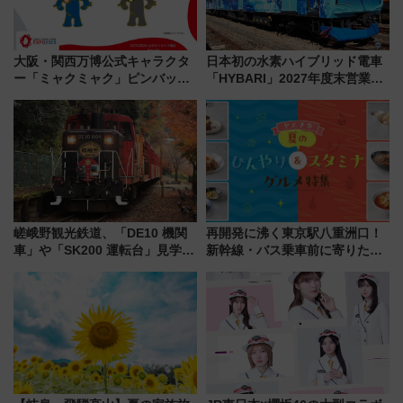
大阪・関西万博公式キャラクタ
日本初の水素ハイブリッド電車
ー「ミャクミャク」ピンバッジ
「HYBARI」2027年度末営業運
新登場！関西の駅構内などで7月
転へ 鉄道・発電・まちづくり
中旬発売
で水素利活用が加速
嵯峨野観光鉄道、「DE10 機関
再開発に沸く東京駅八重洲口！
車」や「SK200 運転台」見学ツ
新幹線・バス乗車前に寄りたい
アーを開催！ ラストランイベン
「ヤエチカ」2026年夏の「ひん
トの一環で激レア体験できちゃ
やり＆スタミナグルメ」6選【新
うかも 参加方法やスケジュール
店舗も！】
をご紹介