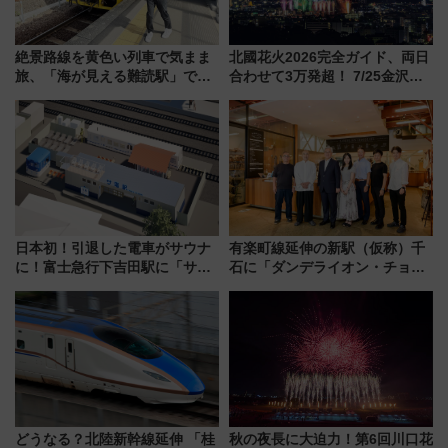
絶景路線を黄色い列車で気まま
北國花火2026完全ガイド、両日
旅、「海が見える難読駅」で幸
合わせて3万発超！ 7/25金沢大
せの黄色いハンカチに願いを
会・8/1川北大会の2つの花火大
「新・鉄道ひとり旅」279回目
会の日程・アクセス・観覧席ま
の舞台は「島原鉄道」
とめ（石川県）
日本初！引退した電車がサウナ
有楽町線延伸の新駅（仮称）千
に！富士急行下吉田駅に「サ電
石に「ダンデライオン・チョコ
（SADEN）」2026年12月開
レート」が出店！ 東京メトロが
業 行き交う電車の音や振動を
1億円出資で挑む新時代のまちづ
感じながら「ととのう」新感覚
くりとは？
どうなる？北陸新幹線延伸 「桂
秋の夜長に大迫力！第6回川口花