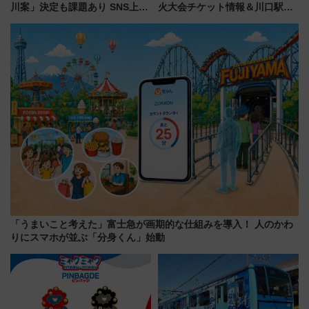
川案」決定も課題あり SNS上の
火大会チケット情報＆川口駅か
声は
らのアクセスガイド
「うまいこと考えた」富士急が画期的な仕組みを導入！ 人のかわ
りにスマホが並ぶ「分身くん」始動