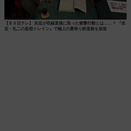
【ＢＳ日テレ】 友近が収録直後に取った衝撃行動とは……？ 『友
近・礼二の妄想トレイン』で極上の夏祭り鉄道旅を放送