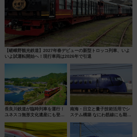
【嵯峨野観光鉄道】2027年春デビューの新型トロッコ列車、いよ
いよ試運転開始へ！現行車両は2026年で引退
長良川鉄道が臨時列車を運行！
南海・日立と量子技術活用でシ
ユネスコ無形文化遺産にも登録
ステム構築 なにわ筋線にも期待
された「郡上おどり」楽しむ人
乗務員・車両計画作業を短縮へ
に 乗車には予約が必要