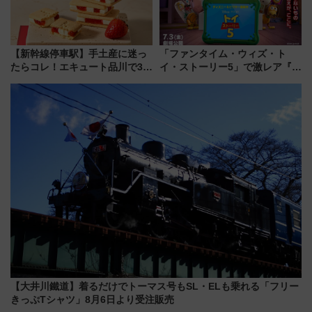
【新幹線停車駅】手土産に迷っ
「ファンタイム・ウィズ・ト
たらコレ！エキュート品川で3年
イ・ストーリー5」で激レア『ロ
連続売上1位を獲得した定番手土
ルカナ』カードをゲット！最新
産スイーツとは？
デコレーションも徹底解説
【大井川鐵道】着るだけでトーマス号もSL・ELも乗れる「フリー
きっぷTシャツ」8月6日より受注販売