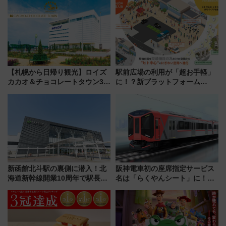
谷実アレンジの特別仕様へ、8月
日本初の鉄道デザイン
5日始発から
【札幌から日帰り観光】ロイズ
駅前広場の利用が「超お手軽」
カカオ＆チョコレートタウン3周
に！？新プラットフォーム
年！ 9月は入場料半額やチョコ
「HirakeBA」8月3日始動、ス
詰め放題を開催、ロイズタウン
マホで簡単申請 物販や演奏会な
駅からのアクセスも
どに【JR東日本】
新函館北斗駅の裏側に潜入！北
阪神電車初の座席指定サービス
海道新幹線開業10周年で駅長
名は「らくやんシート」に！新
室・地下通路など公開イベン
型3000系で大阪梅田～山陽姫路
ト 参加方法や体験内容を紹介
を快適移動