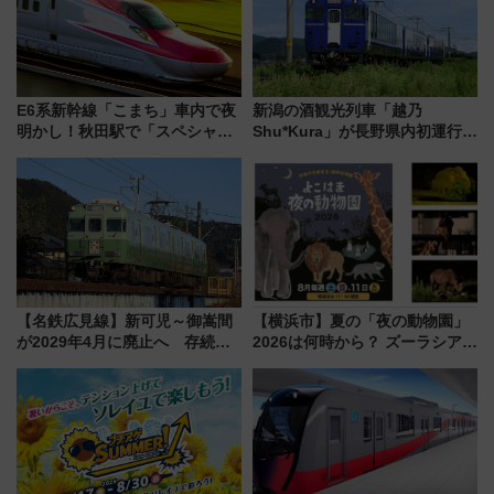
E6系新幹線「こまち」車内で夜
新潟の酒観光列車「越乃
明かし！秋田駅で「スペシャル
Shu*Kura」が長野県内初運行！
ナイト」8月開催、料金や予約方
地酒と食を味わう信州プレDC特
法は？
別企画
【名鉄広見線】新可児～御嵩間
【横浜市】夏の「夜の動物園」
が2029年4月に廃止へ 存続協
2026は何時から？ ズーラシア・
議終了で100年の歴史に幕
野毛山・金沢の電車アクセスや
見どころ、限定イベントを徹底
解説！