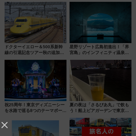
ドクターイエロー＆500系新幹
星野リゾート広島初進出！「界
線の引退記念ツアー秋の追加企
宮島」のインフィニティ温泉と
画が決定！乗車体験やグッズ・
古式サウナ「石風呂」を大解剖
ホテル情報まとめ
宿泊料金・アクセスは？（2026
年7月23日開業）
祝25周年！東京ディズニーシー
夏の夜は「さるびあ丸」で飲も
を水路で巡る8つのテーマポート
う！船上ビアガーデンで東京湾
と限定デコレーションを解説
の夜景を眺めながら軽く一
杯……工場直送生ビールや島グ
ルメが美味い