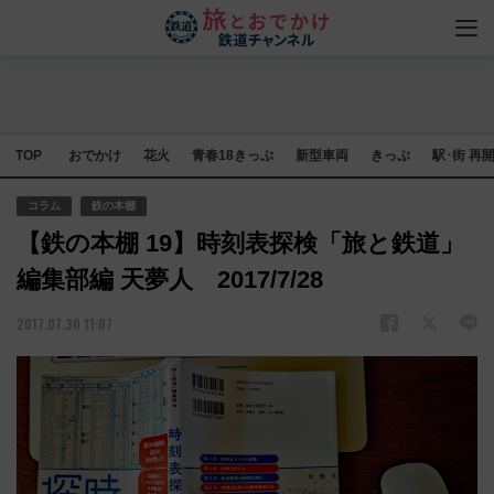
TOP
おでかけ
花火
青春18きっぷ
新型車両
きっぷ
駅･街 再
コラム
鉄の本棚
【鉄の本棚 19】時刻表探検「旅と鉄道」
編集部編 天夢人 2017/7/28
2017.07.30 11:07