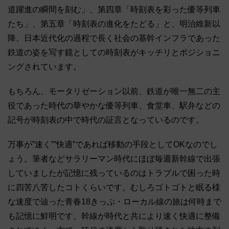
道躍進の瞬間を刻む」、第四章「時刻表を彩った優等列車
たち」、第五章「時刻表の進化をたどる」と、明治維新以
降、日本近代化の過程で長く社会の基幹インフラであった
鉄道の姿を写す鏡としての時刻表がキッチリとポジショニ
ングされています。
もちろん、モータリゼーション以前、鉄道が唯一無二の主
役であった時代の華やかな優等列車、食堂車、駅弁などの
記号が時刻表の中で時代の証言となっているのです。
万事が”速く””快適”であれば移動の手段としてOKなのでし
ょう。筆者などサラリーマン時代にほぼ毎週新幹線で出張
していましたが記憶に残っているのはトラブルで困った時
に四苦八苦したコトくらいです。むしろゴトゴトと眠る様
な速度で辿った青春18きっぷ・ローカル線の旅は何時まで
も記憶に鮮明です。幹線が時代と共により速く快適に整備