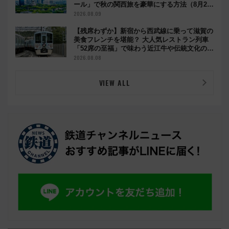
ール」で秋の関西旅を豪華にする方法（8月20
日まで！）
2026.08.09
【残席わずか】新宿から西武線に乗って滋賀の
美食フレンチを堪能？ 大人気レストラン列車
「52席の至福」で味わう近江牛や伝統文化の特
別コラボ
2026.08.08
VIEW ALL