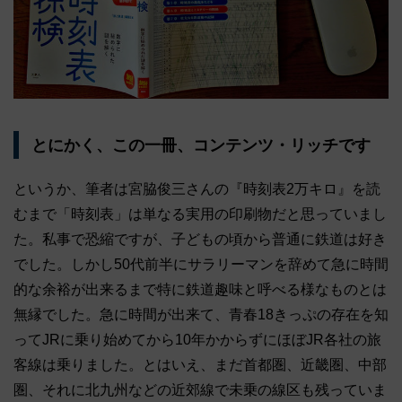
とにかく、この一冊、コンテンツ・リッチです
というか、筆者は宮脇俊三さんの『時刻表2万キロ』を読
むまで「時刻表」は単なる実用の印刷物だと思っていまし
た。私事で恐縮ですが、子どもの頃から普通に鉄道は好き
でした。しかし50代前半にサラリーマンを辞めて急に時間
的な余裕が出来るまで特に鉄道趣味と呼べる様なものとは
無縁でした。急に時間が出来て、青春18きっぷの存在を知
ってJRに乗り始めてから10年かからずにほぼJR各社の旅
客線は乗りました。とはいえ、まだ首都圏、近畿圏、中部
圏、それに北九州などの近郊線で未乗の線区も残っていま