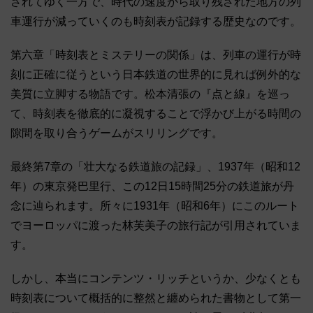
されてゆく一方で、時代の速度から取り残された地方の列
車運行が減っていくのも時刻表が記録する歴史なのです。
第六章「時刻表とミステリーの関係」は、列車の運行が時
刻に正確に従うという日本鉄道の世界的に見れば例外的な
美質に立脚する物語です。松本清張の『点と線』を巡っ
て、時刻表を徹底的に凝視することで浮かび上がる時間の
隙間を取り合うゲームがスリリングです。
最終第7章の「壮大なる鉄道旅の記録」、1937年（昭和12
年）の東京発巴里行、この12日15時間25分の鉄道旅が丹
念に辿られます。所々に1931年（昭和6年）にこのルート
でヨーロッパに渡った林芙美子の旅行記が引用されていま
す。
しかし、本当にコンテンツ・リッチというか、少なくとも
時刻表について概括的に整然と纏められた書物として第一