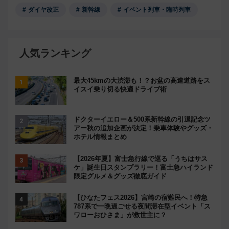
ダイヤ改正
新幹線
イベント列車・臨時列車
人気ランキング
最大45kmの大渋滞も！？お盆の高速道路をス
イスイ乗り切る快適ドライブ術
ドクターイエロー＆500系新幹線の引退記念ツ
アー秋の追加企画が決定！乗車体験やグッズ・
ホテル情報まとめ
【2026年夏】富士急行線で巡る「うちはサス
ケ」誕生日スタンプラリー！富士急ハイランド
限定グルメ＆グッズ徹底ガイド
【ひなたフェス2026】宮崎の宿難民へ！特急
787系で一晩過ごせる夜間滞在型イベント「ス
ワローおひさま」が救世主に？