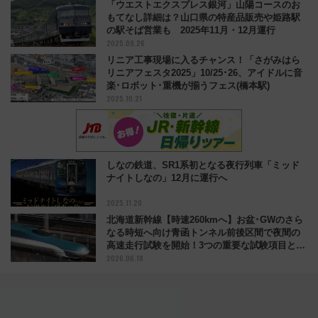
「ウエストエクスプレス銀河」山陽コースのお
もてなし詳細は？山口県の特産品販売や姫路駅
の駅そば営業も 2025年11月・12月運行
2025.09.26
リニア工事現場に入るチャンス！「さがみはら
リニアフェスタ2025」10/25･26、アイドルに音
楽･ロボット･重機が揃うフェス(橋本駅)
2025.10.21
しなの鉄道、SR1系初となる夜行列車「ミッド
ナイトしなの」12月に運行へ
2025.11.20
北海道新幹線【時速260kmへ】お盆･GWのさら
なる時短へ向け青函トンネル前後区間で夜間の
高速走行試験を開始！3つの重要な試験項目と
2026.06.18
は？