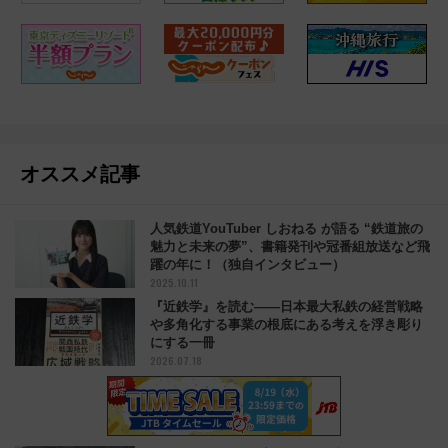
オススメ記事
人気鉄道YouTuber しおねる が語る “鉄道旅の
魅力と未来の夢”、書籍発刊や冠番組放送など飛
躍の年に！（独自インタビュー）
2025.10.11
『近鉄学』を読む――日本最大私鉄の経営戦略
や多角化する事業の根底にある考えを浮き彫り
にする一冊
2026.07.18