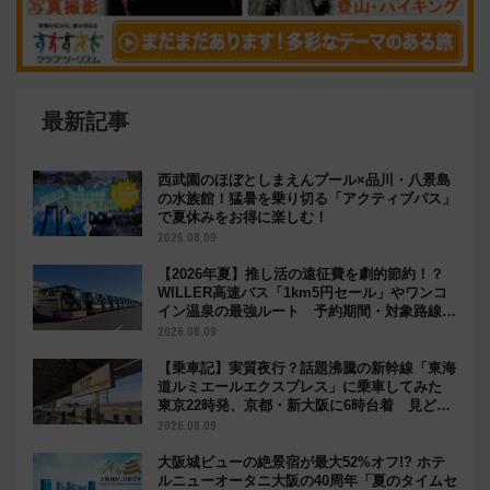
最新記事
西武園のほぼとしまえんプール×品川・八景島
の水族館！猛暑を乗り切る「アクティブパス」
で夏休みをお得に楽しむ！
2026.08.09
【2026年夏】推し活の遠征費を劇的節約！？
WILLER高速バス「1km5円セール」やワンコ
イン温泉の最強ルート 予約期間・対象路線ま
とめ
2026.08.09
【乗車記】実質夜行？話題沸騰の新幹線「東海
道ルミエールエクスプレス」に乗車してみた
東京22時発、京都・新大阪に6時台着 見どこ
ろは岐阜羽島の素晴らし過ぎる朝
2026.08.09
大阪城ビューの絶景宿が最大52%オフ!? ホテ
ルニューオータニ大阪の40周年「夏のタイムセ