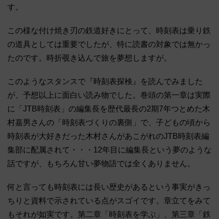
す。
この様な付け焼き刃の鉄道好きにとって、時刻表は乗り鉄
の道具としては重要でしたが、特に読書の対象では無かっ
たのです。時折覗き込んで旅を夢想しますが。
このようなスタンスで『時刻表探検』を読んでみました
が、予想以上に面白い読み物でした。巻頭の第一章は実際
に「JTB時刻表」の編集長を歴代最長の2期7年つとめた木
村嘉男さんの「時刻表づくりの裏側」で、子どもの頃から
時刻表が大好きだった木村さんがあこがれのJTB時刻表編
集部に配属されて・・・12年目に編集長という夢のような
話ですが、もちろん甘い夢物語では全くありません。
何と言っても時刻表には長い歴史があるという事実がきっ
ちりと資料で示されている点がスゴイです。章立てをみて
もそれが如実です。第二章「時刻表を学ぶ」、第三章「鉄