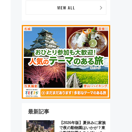
前年比237％増、ナショジ
オも認める『2026年に訪れ
VIEW ALL
るべき世界の旅先』
最新記事
【2026年版】夏休みに家族
で夜の動物園はいかが？東