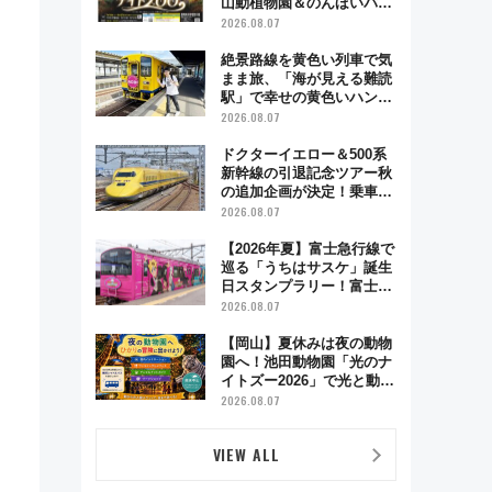
山動植物園＆のんほいパー
ク「ナイトZOO」開催情報
2026.08.07
絶景路線を黄色い列車で気
まま旅、「海が見える難読
駅」で幸せの黄色いハンカ
チに願いを 「新・鉄道ひ
2026.08.07
とり旅」279回目の舞台は
「島原鉄道」
ドクターイエロー＆500系
新幹線の引退記念ツアー秋
の追加企画が決定！乗車体
験やグッズ・ホテル情報ま
2026.08.07
とめ
【2026年夏】富士急行線で
巡る「うちはサスケ」誕生
日スタンプラリー！富士急
ハイランド限定グルメ＆グ
2026.08.07
ッズ徹底ガイド
【岡山】夏休みは夜の動物
園へ！池田動物園「光のナ
イトズー2026」で光と動物
が彩る特別な夜
2026.08.07
VIEW ALL