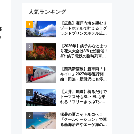
人気ランキング
【広島】瀬戸内海を望むリ
ゾートホテルで叶える！グ
都
ランドプリンスホテル広島
7
のフォトウエディング＆カ
ジュアルパーティープラン
【2026年】銚子みなとまつ
り花火大会は8/8 (土)開催！
JR･銚子電鉄の臨時列車や
アクセス情報、利根川に咲
く8,000発の大迫力＆屋台
【西武新宿線】新車両「ト
を満喫
キイロ」2027年春運行開
始！田無・新所沢にも停
車 2028年春には「第2
弾」も
【大井川鐵道】着るだけで
トーマス号もSL・ELも乗
れる「フリーきっぷTシャ
ツ」8月6日より受注販売
猛暑の夏こそトルコへ！
「クールケーション」で巡
る黒海沿岸やエーゲ海の避
暑リゾート 関連検索数が