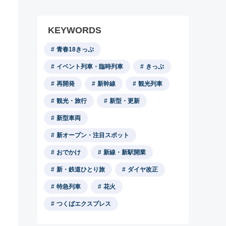
KEYWORDS
青春18きっぷ
イベント列車・臨時列車
きっぷ
再開発
新幹線
観光列車
観光・旅行
新型・更新
新型車両
新オープン・注目スポット
おでかけ
新線・新駅開業
新・鉄道ひとり旅
ダイヤ改正
特急列車
花火
つくばエクスプレス