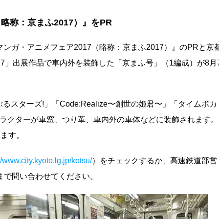
略称：京まふ2017）』をPR
際マンガ・アニメフェア2017（略称：京まふ2017）』のPRと京
17」出展作品で車内外を装飾した「京まふ号」（1編成）が8月
ターズ!」「Code:Realize〜創世の姫君〜」「タイムボカ
a」のキャラクターが車窓、つり革、車内外の車体などに装飾されます。
れます。
//www.city.kyoto.lg.jp/kotsu/
）をチェックするか、高速鉄道部営
0 平日）まで問い合わせてください。