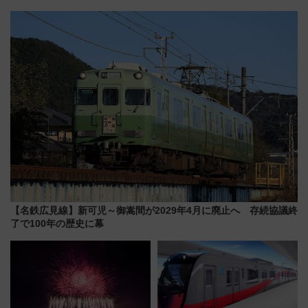
リア」満喫ガイド 鎌倉・江の
前はほぼ満席…でも数時間ズラ
島とは異なる魅力を持つ今夏の
せば空きが見つかることも 混
注目スポット
雑避ける「空席」探しのコツ
【名鉄広見線】新可児～御嵩間が2029年4月に廃止へ 存続協議終
了で100年の歴史に幕