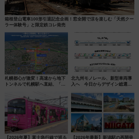
箱根登山電車100形引退記念企画！窓全開で涼を楽しむ「天然クー
ラー体験号」と限定鉄コレ発売
札幌都心が激変！高速から地下
北九州モノレール、新型車両導
トンネルで札幌駅へ直結、「創
入へ 今日からデザイン総選挙
成川通都心アクセス道路」が7月
始まる
から本格着工、延長4.8km整備
事業の全貌
【2026年夏】富士急行線で巡る
【2026年最新】新潟駅の再開発