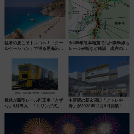
CHIKUGO」で巡る福岡･太宰
府･柳川の旅！YouTubeが公開
に
猛暑の夏こそトルコへ！「クー
令和8年熊本地震で九州新幹線も
ルケーション」で巡る黒海沿岸
レール破断など確認 現在の運
やエーゲ海の避暑リゾート 関
転見合わせ状況と交通網への影
連検索数が前年比237％増、ナ
響
ショジオも認める『2026年に訪
れるべき世界の旅先』
近鉄が新型レール削正車「きず
中野駅の新玄関口「アトレ中
な」9月導入 「ミリング式」採
野」が2026年12月9日開業！新
用でメンテナンス作業を効率
改札直結で屋上BBQも楽しめる
化！安全性や乗り心地の向上に
注目スポット
貢献するだけでなく、全線区で
活躍するための仕組みも