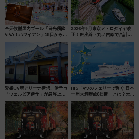
全天候型屋内プール「日光霧降
2026年9月東京メトロダイヤ改
VIVA！ハワイアン」18日から営
正！銀座線・丸ノ内線で合計
業開始 小さなお子様連れのフ
212本の大増発、混雑緩和に期
ァミリーから大人まで幅広い世
待
代が一日中楽しる夏のリゾート
を楽しんで
愛媛OV新アリーナ構想、伊予市
HIS「4つのフェリーで繋ぐ 日本
「ウェルピア伊予」が急浮上！
一周大満喫旅8日間」とは？天橋
サイボウズ青野社長の参加表明
立・小樽・日光東照宮など全国
で探る鉄道アクセスの未来
の絶景＆限定グルメを網羅！煩
雑な手続きも不要でお手軽に楽
しめるプランが登場