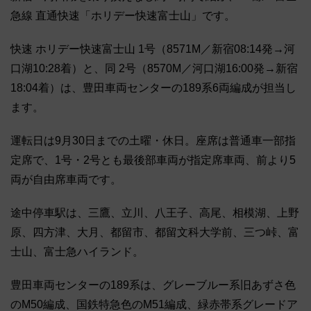
急線 直通快速「ホリデー快速富士山」です。
快速 ホリデー快速富士山 1号（8571M／新宿08:14発→河
口湖10:28着）と、同 2号（8570M／河口湖16:00発→新宿
18:04着）は、豊田車両センターの189系6両編成が担当し
ます。
運転日は9月30日までの土曜・休日。座席は普通車一部指
定席で、1号・2号とも最後部車両が指定席車両、前より5
両が自由席車両です。
途中停車駅は、三鷹、立川、八王子、高尾、相模湖、上野
原、四方津、大月、都留市、都留文科大学前、三つ峠、富
士山、富士急ハイランド。
豊田車両センターの189系は、グレーブルー系旧あずさ色
のM50編成、国鉄特急色のM51編成、緑赤帯系グレードア