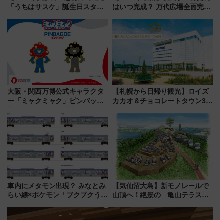
「うちはサスケ」誕生日スタン
はいつ完成？ 万代広場全面完成
プラリー！富士急ハイランド限
から「にいがた2キロ」・古町再
定グルメ＆グッズ徹底ガイド
開発、バスタ新潟構想まで徹底
解説！
大阪・関西万博公式キャラクタ
【札幌から日帰り観光】ロイズ
ー「ミャクミャク」ピンバッジ
カカオ＆チョコレートタウン3周
新登場！関西の駅構内などで7月
年！ 9月は入場料半額やチョコ
中旬発売
詰め放題を開催、ロイズタウン
駅からのアクセスも
車内にメタモン出現？ みなとみ
【気仙沼大島】新モノレールで
らい線×ポケモン「ブクブクうみ
山頂へ！絶景の「亀山テラス
ぞこの街」ラッピング電車が運
360°」が7月19日オープン、休
行開始に！ この夏は直通列車で
暇村のお得な日帰りプランも登