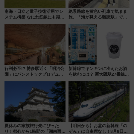
南海・日立と量子技術活用でシ
絶景路線を黄色い列車で気まま
ステム構築 なにわ筋線にも期待
旅、「海が見える難読駅」で幸
乗務員・車両計画作業を短縮へ
せの黄色いハンカチに願いを
「新・鉄道ひとり旅」279回目
の舞台は「島原鉄道」
行列必至!? 博多駅近く「明治公
新幹線でキンキンに冷えたお酒
園」にパンストックプロデュー
を飲むには？ 新大阪駅27番線ホ
スの新業態『Land Bageri』8/7
ームに登場した完全キャッシュ
オープン 秋からはビストロ営業
レス「カップ氷」専用自販機が
も！
話題！
夏休みの家族旅行先にぴった
【明日から】お盆の新幹線「の
り！都心から1時間の「湘南西エ
ぞみ」は自由席なし！8月8日午