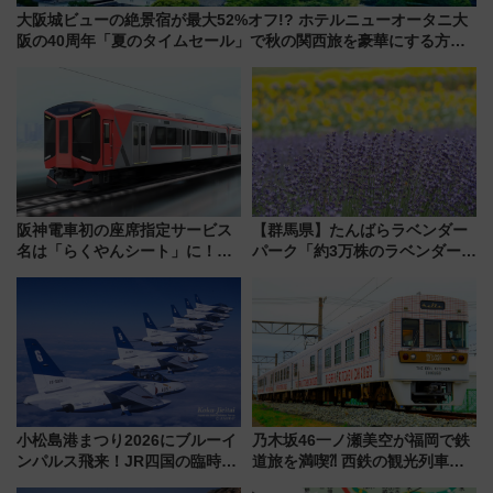
大阪城ビューの絶景宿が最大52%オフ!? ホテルニューオータニ大
阪の40周年「夏のタイムセール」で秋の関西旅を豪華にする方法
（8月20日まで！）
阪神電車初の座席指定サービス
【群馬県】たんばらラベンダー
名は「らくやんシート」に！新
パーク「約3万株のラベンダー」
型3000系で大阪梅田～山陽姫路
が見頃！新幹線＆無料送迎バス
を快適移動
で都心から約1時間半で夏の絶景
を！
小松島港まつり2026にブルーイ
乃木坂46一ノ瀬美空が福岡で鉄
ンパルス飛来！JR四国の臨時ダ
道旅を満喫⁈ 西鉄の観光列車
イヤや駐車場予約を徹底解説
「THE RAIL KITCHEN