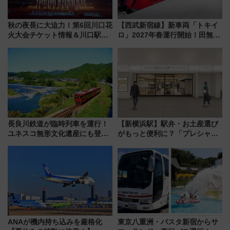
秋の夜長に大迫力！第6回川口花
【西武新宿線】新車両「トキイ
火大会チケット情報＆川口駅か
ロ」2027年春運行開始！田無・
らのアクセスガイド
新所沢にも停車 2028年春には
「第2弾」も
長良川鉄道が臨時列車を運行！
【新横浜駅】駅弁・お土産選び
ユネスコ無形文化遺産にも登録
がもっと便利に？「プレシャス
された「郡上おどり」楽しむ人
デリ＆ギフト新横浜」がオープ
に 乗車には予約が必要
ン 場所や営業時間・限定弁当
を紹介
ANAが機内持ち込みを厳格化
東京八重洲・バスタ新宿からサ