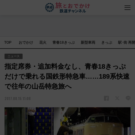
TOP
おでかけ
花火
青春18きっぷ
新型車両
きっぷ
駅･街 再
ニュース
指定席券・追加料金なし、青春18きっぷ
だけで乗れる国鉄形特急車……189系快速
で往年の山岳特急旅へ
2017.08.15 11:08