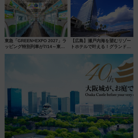
ュッフェを現地レポ
同時開催！
東急「GREEN×EXPO 2027」ラ
【広島】瀬戸内海を望むリゾー
ッピング特別列車が7/14～東
トホテルで叶える！グランドプ
横・田園都市・目黒線でデビュ
リンスホテル広島のフォトウエ
ー！ 注目の編成やデザインまと
ディング＆カジュアルパーティ
め
ープラン