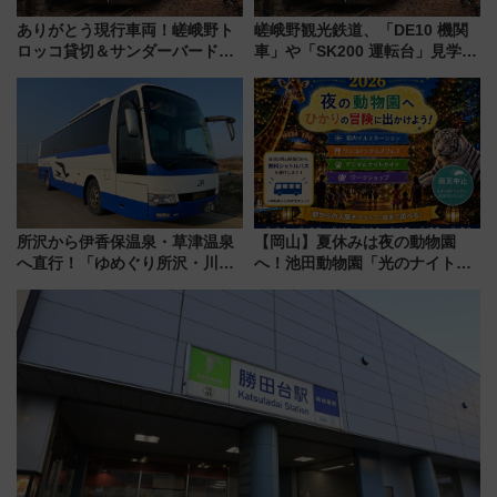
ありがとう現行車両！嵯峨野ト
嵯峨野観光鉄道、「DE10 機関
ロッコ貸切＆サンダーバードレ
車」や「SK200 運転台」見学ツ
ストランで語り合う秋の京都
アーを開催！ ラストランイベン
斉藤雪乃＆福原トシヒロと行
トの一環で激レア体験できちゃ
く！9月13日「京都の鉄道満喫
うかも 参加方法やスケジュール
ツアー」開催
をご紹介
所沢から伊香保温泉・草津温泉
【岡山】夏休みは夜の動物園
へ直行！「ゆめぐり所沢・川越
へ！池田動物園「光のナイトズ
号」で群馬の温泉旅をもっと気
ー2026」で光と動物が彩る特別
軽に 運行ダイヤ・運賃を解説
な夜