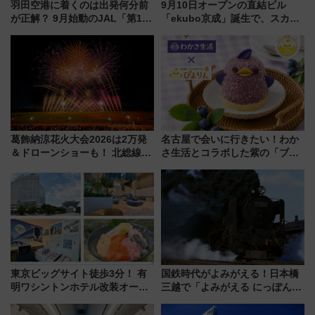
羽田空港に着くのは出発何分前
9月10日オープンの直結ビル
が正解？ 9月始動のJAL「第1タ
「ekubo京成」誕生で、スカイ
ーミナル北側サテライト」は徒
ライナーも停まる巨大ハブ駅・
歩1キロ超え！ 知っておきたい
新鎌ヶ谷はどう変わる？ 全テナ
変更点まとめ
ント情報も公開！
葛飾納涼花火大会2026は2万発
名古屋で会いに行きたい！わか
＆ドローンショーも！ 北総線を
さ生活とコラボした紫の「ブル
使った穴場アクセスや臨時列
ーベリーぴよりん」期間限定販
車、観覧スポット情報と周辺観
売
光まとめ（7/28開催）
東京ビッグサイト徒歩3分！ 有
国鉄時代がよみがえる！日本橋
明ワシントンホテル改装オープ
三越で「よみがえる にっぽんの
ン直前「ゆりかもめ運転台付き
鉄道展」7/22-8/3開催、広田尚
客室」や海鮮丼が人気の朝食ビ
敬の名作写真も、駅弁フェスも