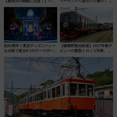
【夏休みの移動に注意！】ハン
マーランドへ直行バス運行！ お
ドバッグやPCケースも対象の
トクな1Dayパスで夏のプールと
「身の回り品」新サイズ制限
推し活を楽しもう！（2026年
(40×30×20cm)おさらい
8/1～31）
祝25周年！東京ディズニーシー
【嵯峨野観光鉄道】2027年春デ
を水路で巡る8つのテーマポート
ビューの新型トロッコ列車、い
と限定デコレーションを解説
よいよ試運転開始へ！現行車両
は2026年で引退