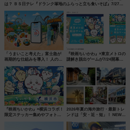
は？ ＢＳ日テレ『ドランク塚地のふらっと立ち食いそば』7/27夜
10時～放送
「うまいこと考えた」富士急が
『映画ちいかわ』×東京メトロの
画期的な仕組みを導入！ 人のか
謎解き脱出ゲームが7/24開幕！
わりにスマホが並ぶ「分身く
オリジナル24時間券の買い方と
ん」始動
遊び方を解説！（7/10発売開
始）
『映画ちいかわ』×横浜コラボ！
2026年夏の海外旅行・最新トレ
限定ステッカー集めやフォトス
ンドは「安・近・短」！ NEWT
ポット、特別花火でみなとみら
調査から読み解く、最新の人気
いを満喫しよう（花火鑑賞会応
渡航先TOP5とは？ 円安時代の