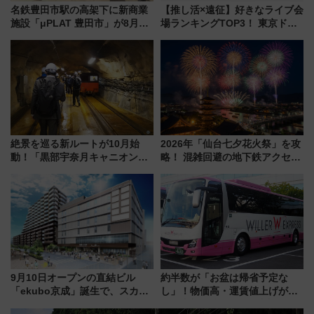
名鉄豊田市駅の高架下に新商業
【推し活×遠征】好きなライブ会
施設「μPLAT 豊田市」が8月26
場ランキングTOP3！ 東京ドー
日開業！全8店舗が出店し街の新
ムや大阪城ホールが選ばれる理
たな玄関口へ
由と交通アクセス術、ライブ会
場に何を求める？
絶景を巡る新ルートが10月始
2026年「仙台七夕花火祭」を攻
動！「黒部宇奈月キャニオンル
略！ 混雑回避の地下鉄アクセス
ート」と旅の拠点「欅平ラウン
からまだ買える有料席情報、花
ジ」がオープン
火前に楽しむ仙台観光ルートま
で解説！
9月10日オープンの直結ビル
約半数が「お盆は帰省予定な
「ekubo京成」誕生で、スカイ
し」！物価高・運賃値上げが財
ライナーも停まる巨大ハブ駅・
布を直撃、往復1万円以内なら帰