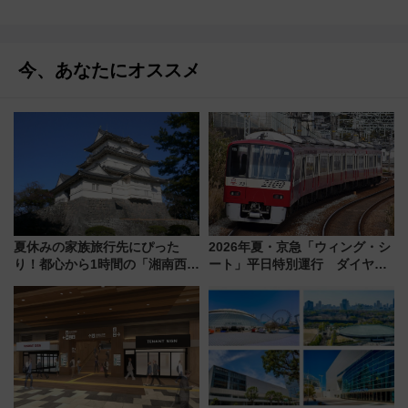
今、あなたにオススメ
夏休みの家族旅行先にぴった
2026年夏・京急「ウィング・シ
り！都心から1時間の「湘南西エ
ート」平日特別運行 ダイヤ・
リア」満喫ガイド 鎌倉・江の
乗車方法を解説！2階建てバスや
島とは異なる魅力を持つ今夏の
三浦海岸を堪能できるお出かけ
注目スポット
プランもご紹介