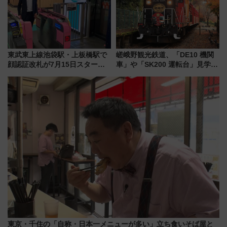
東武東上線池袋駅・上板橋駅で
嵯峨野観光鉄道、「DE10 機関
顔認証改札が7月15日スター
車」や「SK200 運転台」見学ツ
ト、手ぶらで乗車から買い物ま
アーを開催！ ラストランイベン
でシームレスに
トの一環で激レア体験できちゃ
うかも 参加方法やスケジュール
をご紹介
東京・千住の「自称・日本一メニューが多い」立ち食いそば屋と