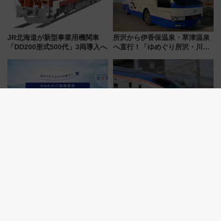
JR北海道が新型事業用機関車
所沢から伊香保温泉・草津温泉
「DD200形式500代」3両導入へ
へ直行！「ゆめぐり所沢・川越
号」で群馬の温泉旅をもっと気
軽に 運行ダイヤ・運賃を解説
ANA「お試し二地域プラン」参
どうなる？北陸新幹線延伸 「桂
加で航空券費用を補助！ ワーケ
川案」決定も課題あり SNS上の
ーションや週末移住に最適な自
声は
治体は？ 2026年は対象のエリア
が拡大！