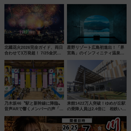
LOUNGE」のアクセスと上映ス
博多駅すぐの明治公園に8/7オー
ケジュール 夜風とビール、映画
プン。もつ鍋風など限定メニュ
を満喫！
ーも
北國花火2026完全ガイド、両日
星野リゾート広島初進出！「界
合わせて3万発超！ 7/25金沢大
宮島」のインフィニティ温泉と
会・8/1川北大会の2つの花火大
古式サウナ「石風呂」を大解剖
会の日程・アクセス・観覧席ま
宿泊料金・アクセスは？（2026
とめ（石川県）
年7月23日開業）
乃木坂46〝駅と新幹線に降臨〟
来館1422万人突破！ゆめが丘駅
音声ARで響くメンバーの声「真
の乗降人員は2.4倍に 相鉄いず
夏の全国ツアー2026」
み野線「ゆめが丘ソラトス」2周
年祭にそうにゃん＆DB.スター
マンが登場