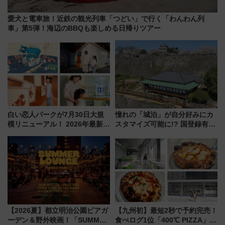
愛犬と電車旅！近鉄の観光列車「つどい」で行く「わんわん列
車」第5弾！海辺のBBQも楽しめる日帰りツアー
白い恋人パークが7月30日大規
憧れの「城泊」が自分好みにカ
模リニューアル！ 2026年最新の
スタマイズ可能に!? 国登録有形
新エリア・工場見学の見どころ
文化財・丸亀城「延寿閣別館」
と料金・アクセスを徹底解説
にオーダーメイド型の宿泊プラ
（札幌市）
ンが誕生！
【2026夏】都立明治公園ビアガ
【九州初】最短2秒で予約完売！
ーデン＆野外映画！「SUMMER
食べログ1位「400℃ PIZZA」が