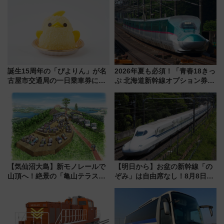
誕生15周年の「ぴよりん」が名
2026年夏も必須！「青春18きっ
古屋市交通局の一日乗車券に！
ぷ 北海道新幹線オプション券」
東山線では貸切電車も登場【限
自動改札対応ルールと途中下車
定1万5000枚】
の罠
【気仙沼大島】新モノレールで
【明日から】お盆の新幹線「の
山頂へ！絶景の「亀山テラス
ぞみ」は自由席なし！8月8日午
360°」が7月19日オープン、休
前はほぼ満席…でも数時間ズラ
暇村のお得な日帰りプランも登
せば空きが見つかることも 混
場
雑避ける「空席」探しのコツ