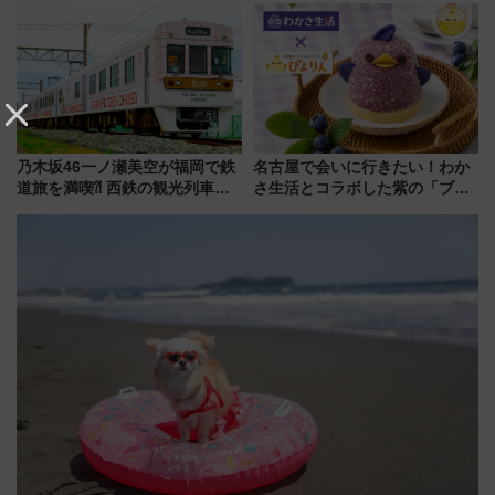
から本格着工、延長4.8km整備
饅」、オムライス専門店「肉と
事業の全貌
たまご」新グルメ続々登場！
【2026年8月】
乃木坂46一ノ瀬美空が福岡で鉄
名古屋で会いに行きたい！わか
道旅を満喫⁈ 西鉄の観光列車
さ生活とコラボした紫の「ブル
「THE RAIL KITCHEN
ーベリーぴよりん」期間限定販
CHIKUGO」で巡る福岡･太宰
売
府･柳川の旅！YouTubeが公開
に