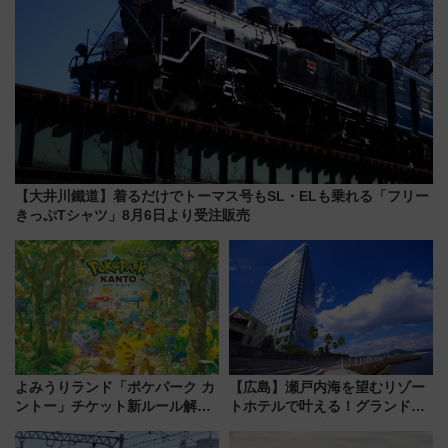
【大井川鐵道】着るだけでトーマス号もSL・ELも乗れる「フリー
きっぷTシャツ」8月6日より受注販売
よみうりランド「ポケパーク カ
【広島】瀬戸内海を望むリゾー
ントー」チケット新ルール解
トホテルで叶える！グランドプ
説！購入制限の緩和と入場時の
リンスホテル広島のフォトウエ
本人確認が11月スタート
ディング＆カジュアルパーティ