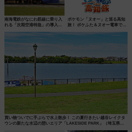
南海電鉄がなにわ筋線に乗り入
ポケモン「ヌオー」と巡る高知
れる「次期空港特急」の導入を
旅！ ポケふた＆ヌオー電車で楽
決定！ピニンファリーナによる
しむ鉄道スタンプラリーで土佐
日本初の鉄道デザイン
路の絶景と絶品グルメを満喫！
（7月18日スタート）
買い物ついでに手ぶらで水上散歩！ この夏行きたい越谷レイクタ
ウンの新たな水辺の憩いエリア「LAKESIDE PARK」（埼玉県越
谷市）