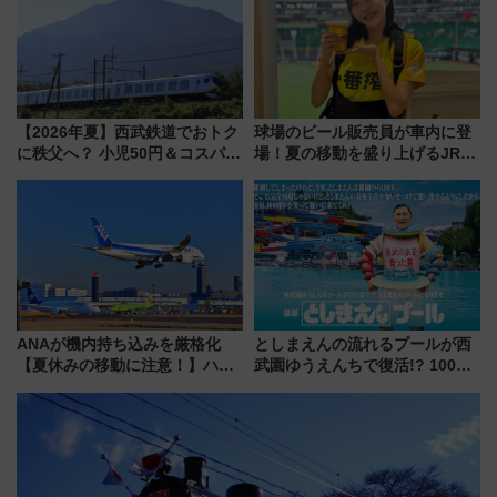
募は7/12まで！）
旅行術
【2026年夏】西武鉄道でおトク
球場のビール販売員が車内に登
に秩父へ？ 小児50円＆コスパ最
場！夏の移動を盛り上げるJR九
強きっぷで「安・近・短」な家
州「ビール新幹線」7月31日・8
族旅行！ 深夜の正丸トンネル探
月7日限定 ソフトバンクホーク
検や特急ラビューも
スとコラボ
ANAが機内持ち込みを厳格化
としまえんの流れるプールが西
【夏休みの移動に注意！】ハン
武園ゆうえんちで復活!? 100周
ドバッグやPCケースも対象の
年記念企画＆「春日のうん○スラ
「身の回り品」新サイズ制限
イダー」に注目 2026年夏は所
(40×30×20cm)おさらい
沢へ遊びに行こう