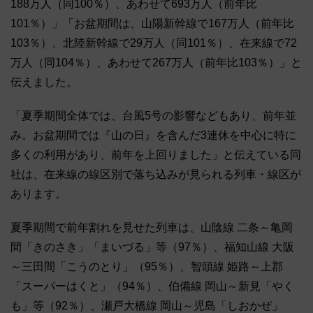
188万人（同100％）、あわせて693万人（前年比
101％）」「お盆期間は、山陽新幹線で167万人（前年比
103％）、北陸新幹線で29万人（同101％）、在来線で72
万人（同104％）、あわせて267万人（前年比103％）」と
伝えました。
「夏季期間全体では、台風5号の影響などもあり、前年並
み。お盆期間では『山の日』を含んだ3連休を中心に特に
多くの利用があり、前年を上回りました」と伝えている同
社は、在来線の線区別で落ち込みが見られる列車・線区が
あります。
夏季期間で前年割れを見せた列車は、山陰線 二条～亀岡
間「きのさき」「まいづる」等（97％）、福知山線 大阪
～三田間「こうのとり」（95％）、智頭線 姫路～上郡
「スーパーはくと」（94％）、伯備線 岡山～新見「やく
も」等（92％）、瀬戸大橋線 岡山～児島「しおかぜ」