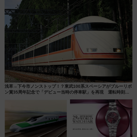
新鎌ヶ谷はどう変わる？ 全テナ
りたいけど……【WILLER お盆
ント情報も公開！
帰省動向調査】
浅草→下今市ノンストップ！？東武100系スペーシアがブルーリボ
ン賞35周年記念で「デビュー当時の停車駅」を再現 運転時刻や
特急券の買い方を紹介