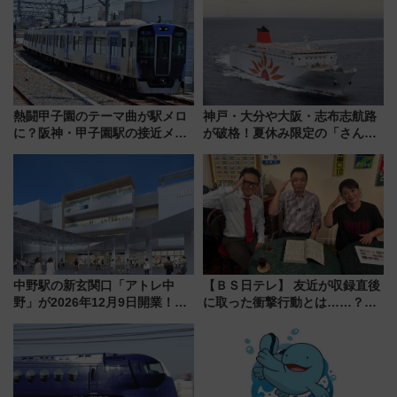
ープラン
熱闘甲子園のテーマ曲が駅メロ
神戸・大分や大阪・志布志航路
に？阪神・甲子園駅の接近メロ
が破格！夏休み限定の「さんふ
ディがVaundy「かげろう」×向
らわあスペシャルセール」スタ
谷実アレンジの特別仕様へ、8月
ート 夕朝食ビュッフェ付きで
5日始発から
快適な船旅はいかが？
中野駅の新玄関口「アトレ中
【ＢＳ日テレ】 友近が収録直後
野」が2026年12月9日開業！新
に取った衝撃行動とは……？
改札直結で屋上BBQも楽しめる
『友近・礼二の妄想トレイン』
注目スポット
で極上の夏祭り鉄道旅を放送