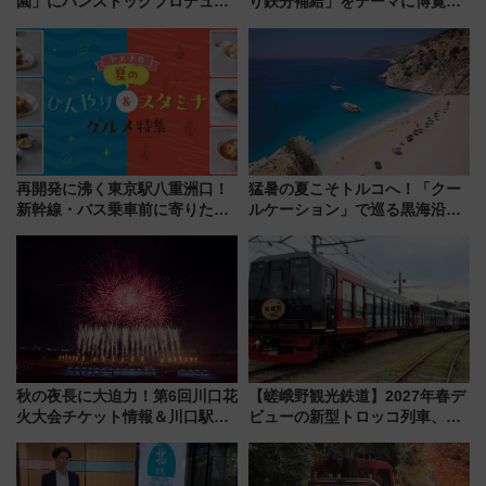
園」にパンストックプロデュー
り鉄分補給」をテーマに博覧会
スの新業態『Land Bageri』8/7
を実施！くすのきホールで8月
オープン 秋からはビストロ営業
14日から 新車両「トキイロ」体
も！
験ブースも アクセスや申込方法
を解説
再開発に沸く東京駅八重洲口！
猛暑の夏こそトルコへ！「クー
新幹線・バス乗車前に寄りたい
ルケーション」で巡る黒海沿岸
「ヤエチカ」2026年夏の「ひん
やエーゲ海の避暑リゾート 関
やり＆スタミナグルメ」6選【新
連検索数が前年比237％増、ナ
店舗も！】
ショジオも認める『2026年に訪
れるべき世界の旅先』
秋の夜長に大迫力！第6回川口花
【嵯峨野観光鉄道】2027年春デ
火大会チケット情報＆川口駅か
ビューの新型トロッコ列車、い
らのアクセスガイド
よいよ試運転開始へ！現行車両
は2026年で引退