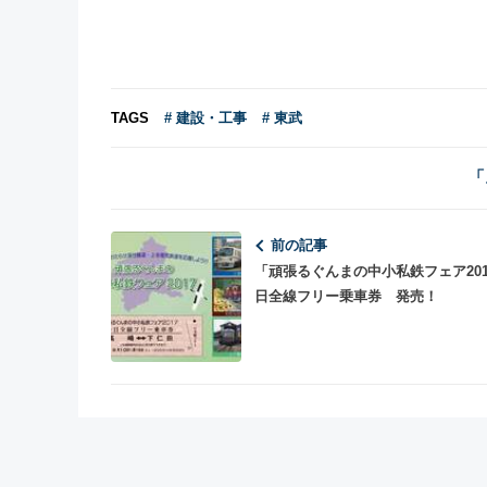
TAGS
# 建設・工事
# 東武
「
前の記事
「頑張るぐんまの中小私鉄フェア201
日全線フリー乗車券 発売！