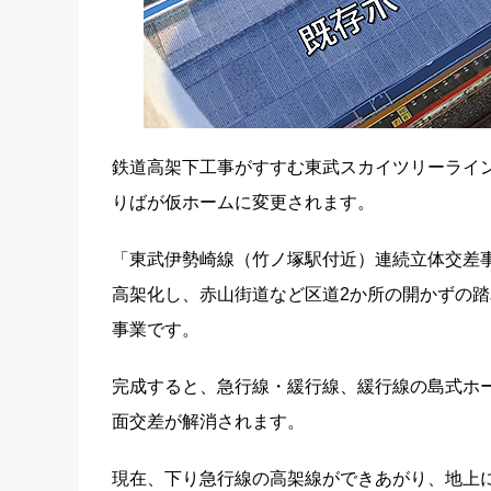
鉄道高架下工事がすすむ東武スカイツリーライン
りばが仮ホームに変更されます。
「東武伊勢崎線（竹ノ塚駅付近）連続立体交差事
高架化し、赤山街道など区道2か所の開かずの
事業です。
完成すると、急行線・緩行線、緩行線の島式ホ
面交差が解消されます。
現在、下り急行線の高架線ができあがり、地上