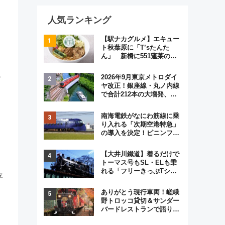
人気ランキング
【駅ナカグルメ】エキュー
ト秋葉原に「T’sたんた
ん」 新橋に551蓬莱の
DNAを継ぐ「東京豚饅」、
オムライス専門店「肉とた
の
2026年9月東京メトロダイ
まご」新グルメ続々登場！
ヤ改正！銀座線・丸ノ内線
【2026年8月】
で合計212本の大増発、混
雑緩和に期待
南海電鉄がなにわ筋線に乗
り入れる「次期空港特急」
の導入を決定！ピニンファ
リーナによる日本初の鉄道
デザイン
【大井川鐵道】着るだけで
トーマス号もSL・ELも乗
れる「フリーきっぷTシャ
平
ツ」8月6日より受注販売
ありがとう現行車両！嵯峨
野トロッコ貸切＆サンダー
バードレストランで語り合
う秋の京都 斉藤雪乃＆福
、