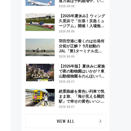
道方面は予約急増中、いま
から狙うべき日は？
2026.08.08
【2026年夏休み】ウィング
久里浜で「出張！京急ミュ
ージアム」開催！入場無料
でスタンプラリーや子ども
2026.08.08
制服撮影も
羽田空港に着くのは出発何
分前が正解？ 9月始動の
JAL「第1ターミナル北側
サテライト」は徒歩1キロ
2026.08.08
超え！ 知っておきたい変更
点まとめ
【2026年版】夏休みに家族
で夜の動物園はいかが？東
山動植物園＆のんほいパー
ク「ナイトZOO」開催情報
2026.08.07
絶景路線を黄色い列車で気
まま旅、「海が見える難読
駅」で幸せの黄色いハンカ
チに願いを 「新・鉄道ひ
2026.08.07
とり旅」279回目の舞台は
「島原鉄道」
VIEW ALL