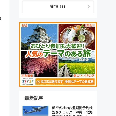
原トシヒロと行く！9月13
日「京都の鉄道満喫ツア
VIEW ALL
ー」開催
線
最新記事
航空各社のお盆期間予約状
況をチェック！沖縄・北海