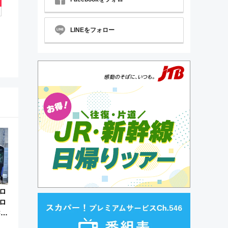
LINEをフォロー
ロ
ロ
×向
8