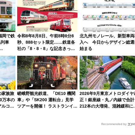
催】
月5日始発から
福岡で鉄
令和8年8月8日、午前8時8分8
北九州モノレール、新型車両
光列車
秒、888セット限定……鉄道各
入へ 今日からデザイン総選
社の「8・8・8」な記念きっぷ
始まる
岡･太宰
たち
eが公開
の家族旅
嵯峨野観光鉄道、「DE10 機関
2026年9月東京メトロダイヤ
0万本の
車」や「SK200 運転台」見学
正！銀座線・丸ノ内線で合計
アルコピ
ツアーを開催！ ラストランイベ
212本の大増発、混雑緩和に
ントの一環で激レア体験できち
待
ゃうかも 参加方法やスケジュー
Recommended by
ルをご紹介