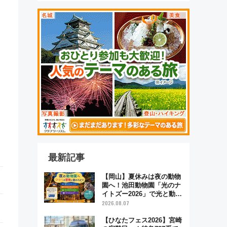
最新記事
【岡山】夏休みは夜の動物
園へ！池田動物園「光のナ
イトズー2026」で光と動物
が彩る特別な夜
2026.08.07
【ひなたフェス2026】宮崎