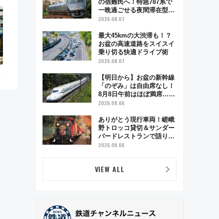
の宿難民へ！特急787系で
一晩過ごせる夜間滞在型イ
ベント「スワローおひさ
2026.08.07
ま」が救世主に？
最大45kmの大渋滞も！？
お盆の高速道路をスイスイ
乗り切る快適ドライブ術
2026.08.07
【明日から】お盆の新幹線
「のぞみ」は自由席なし！
8月8日午前はほぼ満席…で
も数時間ズラせば空きが見
2026.08.06
つかることも 混雑避ける
「空席」探しのコツ
ありがとう現行車両！嵯峨
野トロッコ貸切＆サンダー
バードレストランで語り合
う秋の京都 斉藤雪乃＆福
2026.08.06
原トシヒロと行く！9月13
日「京都の鉄道満喫ツア
VIEW ALL
ー」開催