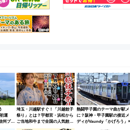
乃
埼玉・川越駅すぐ！「川越餃子
熱闘甲子園のテーマ曲が駅メ
内初運
祭り」とは？宇都宮・浜松から
に？阪神・甲子園駅の接近メ
信州プレ
ご当地和牛まで全国の人気餃子
ディがVaundy「かげろう」
を食べ比べ【7月25日・26日開
谷実アレンジの特別仕様へ、