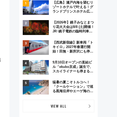
【広島】瀬戸内海を望むリ
ゾートホテルで叶える！グ
ランドプリンスホテル広島
のフォトウエディング＆カ
ジュアルパーティープラン
【2026年】銚子みなとまつ
り花火大会は8/8 (土)開催！
JR･銚子電鉄の臨時列車や
アクセス情報、利根川に咲
く8,000発の大迫力＆屋台
【西武新宿線】新車両「ト
を満喫
キイロ」2027年春運行開
始！田無・新所沢にも停
車 2028年春には「第2
場
弾」も
9月10日オープンの直結ビ
ル「ekubo京成」誕生で、
スカイライナーも停まる巨
大ハブ駅・新鎌ヶ谷はどう
変わる？ 全テナント情報も
猛暑の夏こそトルコへ！
公開！
「クールケーション」で巡
る黒海沿岸やエーゲ海の避
暑リゾート 関連検索数が
前年比237％増、ナショジ
オも認める『2026年に訪れ
VIEW ALL
るべき世界の旅先』