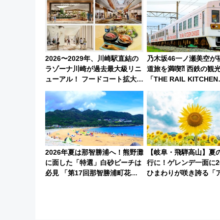
底解説！
2026〜2029年、川崎駅直結の
乃木坂46一ノ瀬美空が
ラゾーナ川崎が過去最大級リニ
道旅を満喫⁈ 西鉄の観
ューアル！ フードコート拡大な
「THE RAIL KITCHEN
ど「いつから何が変わるか」徹
CHIKUGO」で巡る福
底解説！
府･柳川の旅！YouTub
に
2026年夏は那智勝浦へ！熊野灘
【岐阜・飛騨高山】夏
に面した「特選」白砂ビーチは
行に！ゲレンデ一面に2
必見 「第17回那智勝浦町花火
ひまわりが咲き誇る「
大会」は8月11日開催！
アひまわり園」開園