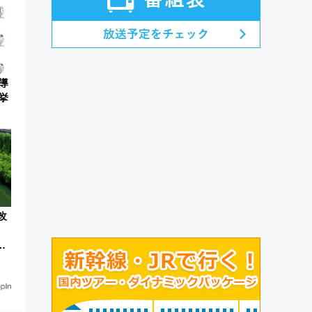
導
挙
改
期