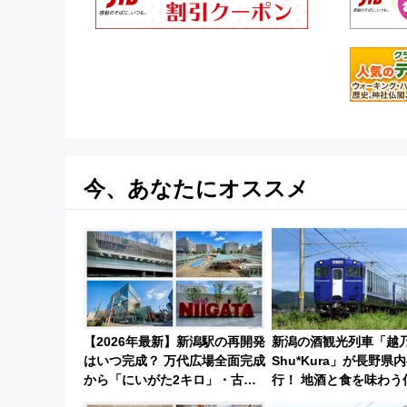
今、あなたにオススメ
【2026年最新】新潟駅の再開発
新潟の酒観光列車「越
はいつ完成？ 万代広場全面完成
Shu*Kura」が長野県
から「にいがた2キロ」・古町
行！ 地酒と食を味わう
再開発、バスタ新潟構想まで徹
DC特別企画