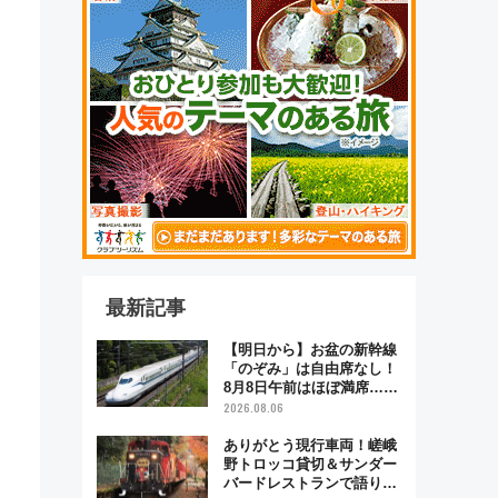
最新記事
【明日から】お盆の新幹線
「のぞみ」は自由席なし！
8月8日午前はほぼ満席…で
も数時間ズラせば空きが見
2026.08.06
つかることも 混雑避ける
「空席」探しのコツ
ありがとう現行車両！嵯峨
野トロッコ貸切＆サンダー
バードレストランで語り合