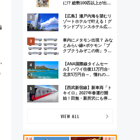
に!? 総勢100匹以上が出現
「レジェンドリサーチ」本
格謎解き・グッズ情報まと
【広島】瀬戸内海を望むリ
め
ゾートホテルで叶える！グ
ランドプリンスホテル広島
編
のフォトウエディング＆カ
用
ジュアルパーティープラン
車内にメタモン出現？ みな
とみらい線×ポケモン「ブ
クブクうみぞこの街」ラッ
ピング電車が運行開始に！
この夏は直通列車で横浜
か
【ANA国際線タイムセー
へ！
ル】ハワイ往復11万円台･
牛
北京5万円台～、憧れのビ
ジネスクラスも！来春の
GW旅行まで狙える激アツ
【西武新宿線】新車両「ト
路線まとめ（8/10まで）
キイロ」2027年春運行開
始！田無・新所沢にも停
車 2028年春には「第2
弾」も
VIEW ALL