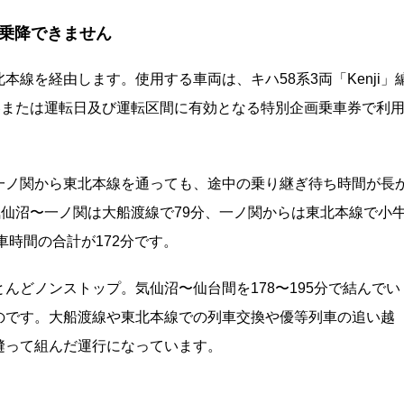
乗降できません
線を経由します。使用する車両は、キハ58系3両「Kenji」
券または運転日及び運転区間に有効となる特別企画乗車券で利
一ノ関から東北本線を通っても、途中の乗り継ぎ待ち時間が長
気仙沼〜一ノ関は大船渡線で79分、一ノ関からは東北本線で小
車時間の合計が172分です。
んどノンストップ。気仙沼〜仙台間を178〜195分で結んでい
のです。大船渡線や東北本線での列車交換や優等列車の追い越
縫って組んだ運行になっています。