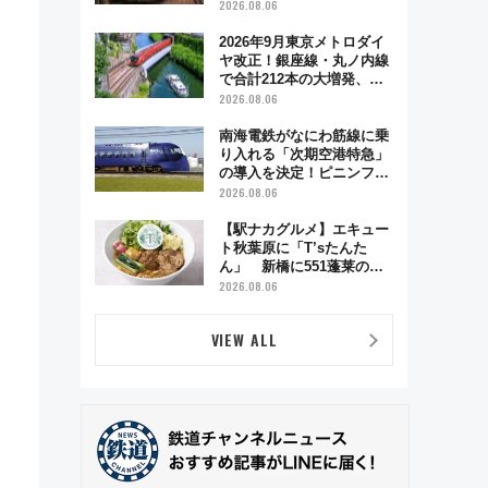
う秋の京都 斉藤雪乃＆福
2026.08.06
原トシヒロと行く！9月13
日「京都の鉄道満喫ツア
2026年9月東京メトロダイ
ー」開催
ヤ改正！銀座線・丸ノ内線
で合計212本の大増発、混
雑緩和に期待
2026.08.06
南海電鉄がなにわ筋線に乗
り入れる「次期空港特急」
の導入を決定！ピニンファ
リーナによる日本初の鉄道
2026.08.06
デザイン
【駅ナカグルメ】エキュー
ト秋葉原に「T’sたんた
ん」 新橋に551蓬莱の
DNAを継ぐ「東京豚饅」、
2026.08.06
オムライス専門店「肉とた
まご」新グルメ続々登場！
VIEW ALL
【2026年8月】