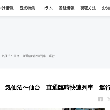
かけ情報
観光特集
コラム
番組情報
視聴方法
お知
社 気仙沼〜仙台 直通臨時快速列車 運行
社 気仙沼〜仙台 直通臨時快速列車 運