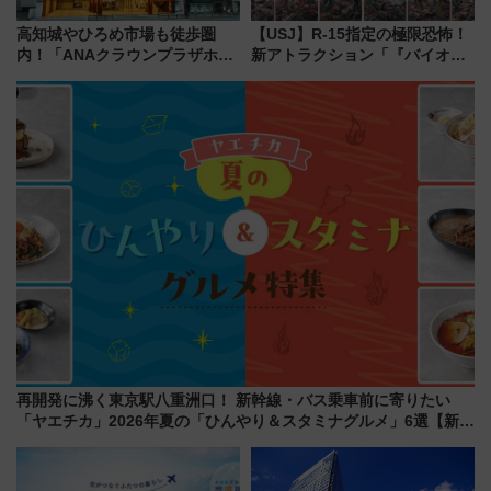
高知城やひろめ市場も徒歩圏
【USJ】R-15指定の極限恐怖！
内！「ANAクラウンプラザホテ
新アトラクション「『バイオハ
ル高知」が8月開業
ザード レクイエム』 ザ・ダイ
ブ」今秋登場 ―予測不能の恐
怖に泣き叫べ―
再開発に沸く東京駅八重洲口！ 新幹線・バス乗車前に寄りたい
「ヤエチカ」2026年夏の「ひんやり＆スタミナグルメ」6選【新店
舗も！】