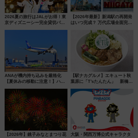
2026夏の旅行はJALがお得！東
【2026年最新】新潟駅の再開発
京ディズニーシー完全貸切パー
はいつ完成？ 万代広場全面完成
ティー招待券が当たるキャンペ
から「にいがた2キロ」・古町再
ーン始まる 条件は「夏の国内
開発、バスタ新潟構想まで徹底
線に2回搭乗」
解説！
ANAが機内持ち込みを厳格化
【駅ナカグルメ】エキュート秋
【夏休みの移動に注意！】ハン
葉原に「T’sたんたん」 新橋に
ドバッグやPCケースも対象の
551蓬莱のDNAを継ぐ「東京豚
「身の回り品」新サイズ制限
饅」、オムライス専門店「肉と
(40×30×20cm)おさらい
たまご」新グルメ続々登場！
【2026年8月】
【2026年】銚子みなとまつり花
大阪・関西万博公式キャラクタ