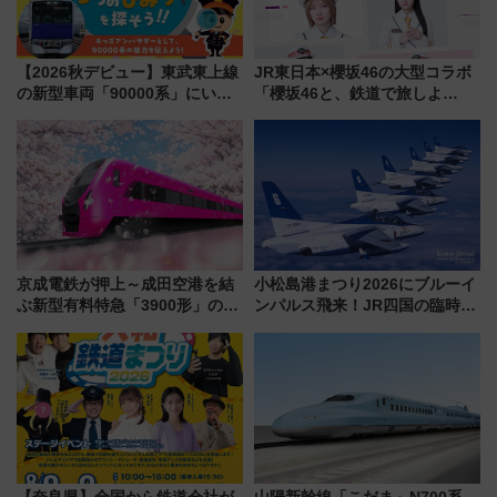
【2026秋デビュー】東武東上線
JR東日本×櫻坂46の大型コラボ
の新型車両「90000系」にいち
「櫻坂46と、鉄道で旅しよ
早く乗れる！ 8/11開催の小学生
う。」が7月20日より始動！新
向け先行試乗会でキッズアンバ
潟・長野・庄内へ
サダーになろう
京成電鉄が押上～成田空港を結
小松島港まつり2026にブルーイ
ぶ新型有料特急「3900形」のコ
ンパルス飛来！JR四国の臨時ダ
ンセプト・デザイン公開 愛称
イヤや駐車場予約を徹底解説
募集も実施
【奈良県】全国から鉄道会社が
山陽新幹線「こだま」N700系