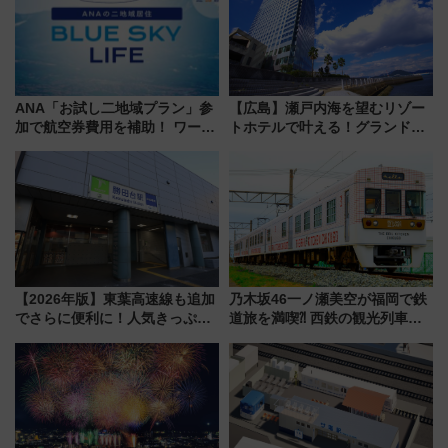
ANA「お試し二地域プラン」参
【広島】瀬戸内海を望むリゾー
加で航空券費用を補助！ ワーケ
トホテルで叶える！グランドプ
ーションや週末移住に最適な自
リンスホテル広島のフォトウエ
治体は？ 2026年は対象のエリア
ディング＆カジュアルパーティ
が拡大！
ープラン
【2026年版】東葉高速線も追加
乃木坂46一ノ瀬美空が福岡で鉄
でさらに便利に！人気きっぷ
道旅を満喫⁈ 西鉄の観光列車
「サンキューちばフリーパス」
「THE RAIL KITCHEN
今年も発売 秋・早春に千葉県を
CHIKUGO」で巡る福岡･太宰
巡るなら使い勝手・コスパ抜群
府･柳川の旅！YouTubeが公開
に