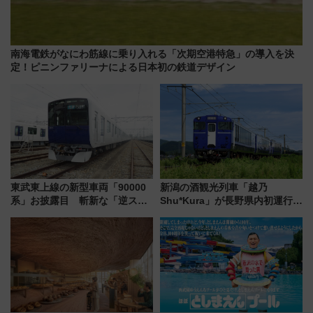
南海電鉄がなにわ筋線に乗り入れる「次期空港特急」の導入を決
定！ピニンファリーナによる日本初の鉄道デザイン
東武東上線の新型車両「90000
新潟の酒観光列車「越乃
系」お披露目 斬新な「逆スラ
Shu*Kura」が長野県内初運行！
ント式」の先頭形状と明るく開
地酒と食を味わう信州プレDC特
放的な車内空間に注目、デビュ
別企画
ーは9月