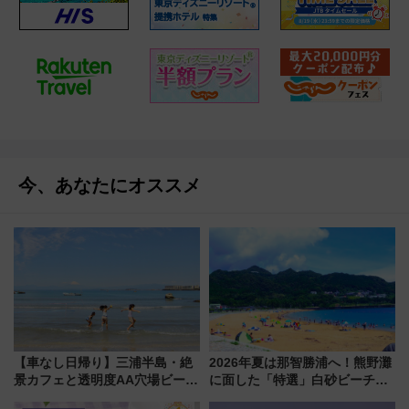
今、あなたにオススメ
【車なし日帰り】三浦半島・絶
2026年夏は那智勝浦へ！熊野灘
景カフェと透明度AA穴場ビーチ
に面した「特選」白砂ビーチは
を巡る！ おトクな電車きっぷ活
必見 「第17回那智勝浦町花火大