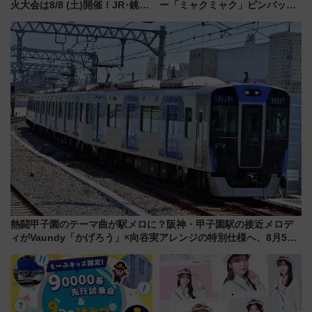
火大会は8/8 (土)開催！JR･銚子
ー「ミャクミャク」ピンバッジ
電鉄の臨時列車やアクセス情
新登場！関西の駅構内などで7月
報、利根川に咲く8,000発の大迫
中旬発売
力＆屋台を満喫
熱闘甲子園のテーマ曲が駅メロに？阪神・甲子園駅の接近メロデ
ィがVaundy「かげろう」×向谷実アレンジの特別仕様へ、8月5日
始発から