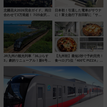
北國花火2026完全ガイド、両日
日本初！引退した電車がサウナ
合わせて3万発超！ 7/25金沢大
に！富士急行下吉田駅に「サ電
会・8/1川北大会の2つの花火大
（SADEN）」2026年12月開
会の日程・アクセス・観覧席ま
業 行き交う電車の音や振動を
とめ（石川県）
感じながら「ととのう」新感覚
JR九州の観光列車「36ぷらす
【九州初】最短2秒で予約完売！
3」劇的リニューアル！新6号車
食べログ1位「400℃ PIZZA」が
“1〜2名用グリーン個室”と曜日
博多駅すぐの明治公園に8/7オー
別 “プレミアムランチ”導入･ル
プン。もつ鍋風など限定メニュ
ートや価格など解説
ーも