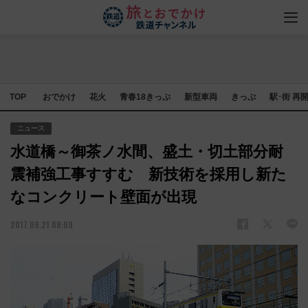
TOP
おでかけ
花火
青春18きっぷ
新型車両
きっぷ
駅･街 再
ニュース
水道橋～御茶ノ水間、盛土・切土部分耐
震補強工事すすむ 新技術を採用し新た
なコンクリート壁面が出現
2017.09.21 08:09