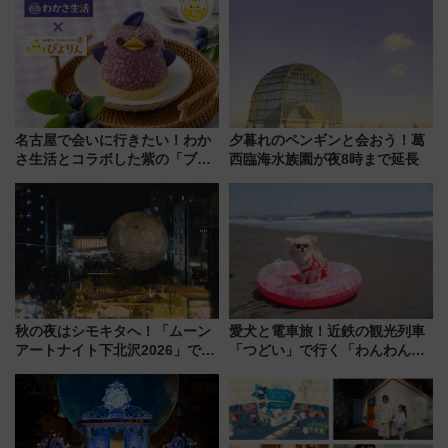
用してストレスフリー旅へ行こ
会」は8月11日開催！
う！
名古屋で会いに行きたい！わか
夕暮れのペンギンと会おう！葛
さ生活とコラボした紫の「ブル
西臨海水族園が夜8時まで延長
ーベリーぴよりん」期間限定販
売
秋の夜はシモキタへ！「ムーン
愛犬と電車旅！近鉄の観光列車
アートナイト下北沢2026」でイ
「つどい」で行く「わんわん列
マーシブシアターやアート巡り
車」第5弾！海辺のBBQも楽し
を満喫しよう
める日帰りツアー