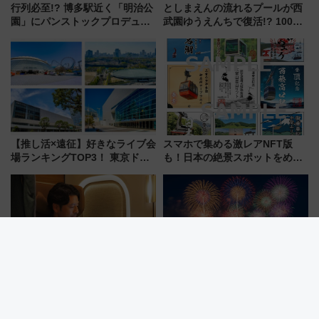
行列必至!? 博多駅近く「明治公
としまえんの流れるプールが西
園」にパンストックプロデュー
武園ゆうえんちで復活!? 100周
スの新業態『Land Bageri』8/7
年記念企画＆「春日のうん○スラ
オープン 秋からはビストロ営業
イダー」に注目 2026年夏は所
も！
沢へ遊びに行こう
【推し活×遠征】好きなライブ会
スマホで集める激レアNFT版
場ランキングTOP3！ 東京ドー
も！日本の絶景スポットをめぐ
ムや大阪城ホールが選ばれる理
って集める「索道印(さくどうい
由と交通アクセス術、ライブ会
ん)」企画がスタート
場に何を求める？
東海道・山陽新幹線「グリーン
2026年「仙台七夕花火祭」を攻
車上回る個室」を報道公開 プ
略！ 混雑回避の地下鉄アクセス
ライベート感備えた上質な空間
からまだ買える有料席情報、花