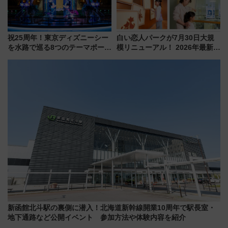
祝25周年！東京ディズニーシー
白い恋人パークが7月30日大規
を水路で巡る8つのテーマポート
模リニューアル！ 2026年最新の
と限定デコレーションを解説
新エリア・工場見学の見どころ
と料金・アクセスを徹底解説
（札幌市）
新函館北斗駅の裏側に潜入！北海道新幹線開業10周年で駅長室・
地下通路など公開イベント 参加方法や体験内容を紹介