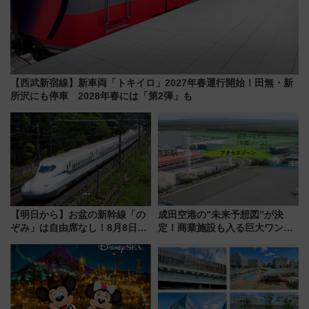
【西武新宿線】新車両「トキイロ」2027年春運行開始！田無・新
所沢にも停車 2028年春には「第2弾」も
【明日から】お盆の新幹線「の
成田空港の”未来予想図”が決
ぞみ」は自由席なし！8月8日午
定！商業施設も入る巨大ワンタ
前はほぼ満席…でも数時間ズラ
ーミナル、京成の高架新駅整備
せば空きが見つかることも 混
で新型特急が品川･羽田とを結
雑避ける「空席」探しのコツ
ぶ！ JR空港駅は2面3線化！