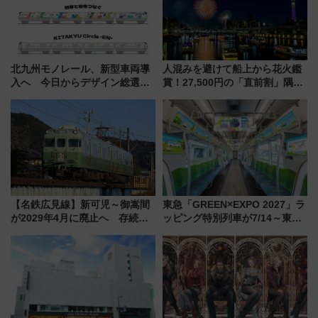
北九州モノレール、新型車両導
人混みを避けて船上から花火鑑
入へ 今日からデザイン総選挙
賞！27,500円の「直前割」隅田
始まる
川花火クルーズはデパ地下グル
メも持ち込みOK
【名鉄広見線】新可児～御嵩間
東急「GREEN×EXPO 2027」ラ
が2029年4月に廃止へ 存続協
ッピング特別列車が7/14～東
議終了で100年の歴史に幕
横・田園都市・目黒線でデビュ
ー！ 注目の編成やデザインまと
め