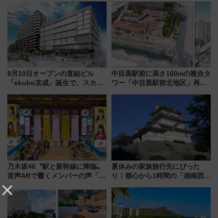
9月10日オープンの直結ビル
中目黒駅前に高さ160mの複合タ
「ekubo京成」誕生で、スカイ
ワー「中目黒駅前北地区」再開
ライナーも停まる巨大ハブ駅・
発の全貌
新鎌ヶ谷はどう変わる？ 全テナ
ント情報も公開！
乃木坂46〝駅と新幹線に降臨〟
夏休みの家族旅行先にぴった
音声ARで響くメンバーの声「真
り！都心から1時間の「湘南西エ
夏の全国ツアー2026」
リア」満喫ガイド 鎌倉・江の
島とは異なる魅力を持つ今夏の
注目スポット