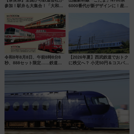
参加！駅弁も大集合！「大和鉄
6000番代が新デザインに！産学
道まつり2026」が8月8日・9日
連携で描く瀬戸内の波模様 運
に開催決定
用は今冬から
令和8年8月8日、午前8時8分8
【2026年夏】西武鉄道でおトク
秒、888セット限定……鉄道各
に秩父へ？ 小児50円＆コスパ最
社の「8・8・8」な記念きっぷ
強きっぷで「安・近・短」な家
たち
族旅行！ 深夜の正丸トンネル探
検や特急ラビューも