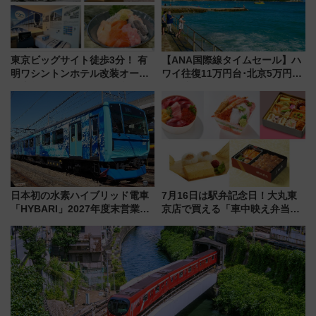
東京ビッグサイト徒歩3分！ 有
【ANA国際線タイムセール】ハ
明ワシントンホテル改装オープ
ワイ往復11万円台･北京5万円台
ン直前「ゆりかもめ運転台付き
～、憧れのビジネスクラスも！
客室」や海鮮丼が人気の朝食ビ
来春のGW旅行まで狙える激ア
ュッフェを現地レポ
ツ路線まとめ（8/10まで）
日本初の水素ハイブリッド電車
7月16日は駅弁記念日！大丸東
「HYBARI」2027年度末営業運
京店で買える「車中映え弁当」
転へ 鉄道・発電・まちづくり
フェア【2026年夏】
で水素利活用が加速