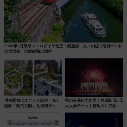
2026年9月東京メトロダイヤ改正！銀座線・丸ノ内線で合計212本
の大増発、混雑緩和に期待
博多駅前にオアシス誕生！ 8/7
秋の夜長に大迫力！第6回川口花
開園「明治公園」九州初サウナ
火大会チケット情報＆川口駅か
TOTOPAや日本一のピザなど絶
らのアクセスガイド
品グルメ登場で駅前の過ごし方
はどう変わる？