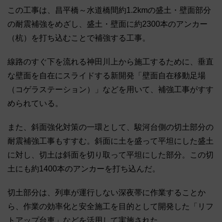
この工事は、昌平橋～水道橋間約1.2kmの盛土・壁面部分
の耐震補強をめざし、盛土・壁面に約2300本のアンカー
（杭）を打ち込むことで補強する工事。
線路のすぐ下を流れる神田川上から施工するために、垂直
な壁面を自在にスライドする新開発「壁面自在移動足場
（コゲラステーション）」などを用いて、補強工事がすす
められている。
また、斜面強化対策の一環として、駿河台側の切土部分の
耐震補強工事もすすむ。斜面に土を盛って平坦にした盛土
に対し、切土は斜面を切り取って平坦にした部分。この切
土にも約1400本のアンカーを打ち込んだ。
切土部分は、列車が運行しない深夜帯に作業することか
ら、作業の効率化と安全施工を目的として開発した「リフ
トアップ台車」などを活用して実施された。