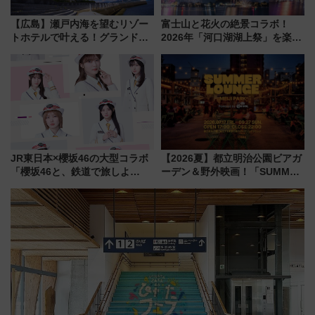
【広島】瀬戸内海を望むリゾー
富士山と花火の絶景コラボ！
トホテルで叶える！グランドプ
2026年「河口湖湖上祭」を楽し
リンスホテル広島のフォトウエ
む完全ガイド＆鉄道アクセスの
ディング＆カジュアルパーティ
ススメ
ープラン
JR東日本×櫻坂46の大型コラボ
【2026夏】都立明治公園ビアガ
「櫻坂46と、鉄道で旅しよ
ーデン＆野外映画！「SUMMER
う。」が7月20日より始動！新
LOUNGE」のアクセスと上映ス
潟・長野・庄内へ
ケジュール 夜風とビール、映画
を満喫！