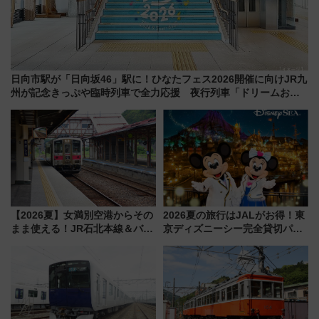
日向市駅が「日向坂46」駅に！ひなたフェス2026開催に向けJR九
州が記念きっぷや臨時列車で全力応援 夜行列車「ドリームおひ
さま号」も走る
【2026夏】女満別空港からその
2026夏の旅行はJALがお得！東
まま使える！JR石北本線＆バス
京ディズニーシー完全貸切パー
乗り放題「北見・網走周遊フリ
ティー招待券が当たるキャンペ
ーパス」でおトクに道東観光
ーン始まる 条件は「夏の国内
（8/3発売）
線に2回搭乗」