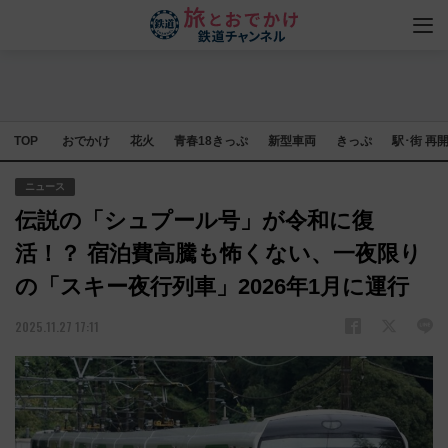
TOP
おでかけ
花火
青春18きっぷ
新型車両
きっぷ
駅･街 再
ニュース
伝説の「シュプール号」が令和に復
活！？ 宿泊費高騰も怖くない、一夜限り
の「スキー夜行列車」2026年1月に運行
2025.11.27 17:11