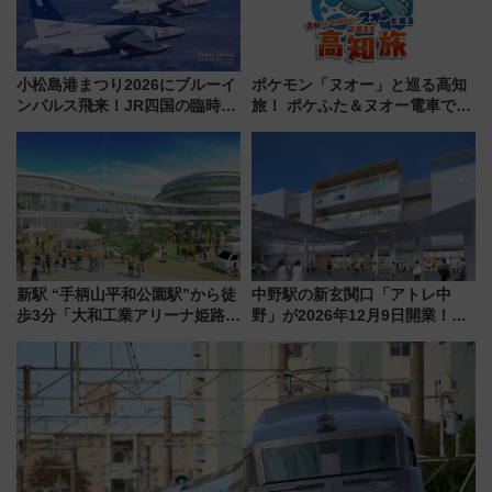
小松島港まつり2026にブルーイ
ポケモン「ヌオー」と巡る高知
ンパルス飛来！JR四国の臨時ダ
旅！ ポケふた＆ヌオー電車で楽
イヤや駐車場予約を徹底解説
しむ鉄道スタンプラリーで土佐
路の絶景と絶品グルメを満喫！
（7月18日スタート）
新駅 “手柄山平和公園駅”から徒
中野駅の新玄関口「アトレ中
歩3分「大和工業アリーナ姫路」
野」が2026年12月9日開業！新
10月開業！Novelbright公演 や
改札直結で屋上BBQも楽しめる
大相撲巡業など 豪華イベントと
注目スポット
アクセス