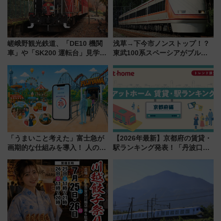
嵯峨野観光鉄道、「DE10 機関
浅草→下今市ノンストップ！？
車」や「SK200 運転台」見学ツ
東武100系スペーシアがブルー
アーを開催！ ラストランイベン
リボン賞35周年記念で「デビュ
トの一環で激レア体験できちゃ
ー当時の停車駅」を再現 運転
うかも 参加方法やスケジュール
時刻や特急券の買い方を紹介
をご紹介
「うまいこと考えた」富士急が
【2026年最新】京都府の賃貸・
画期的な仕組みを導入！ 人のか
駅ランキング発表！「丹波口」
わりにスマホが並ぶ「分身く
の大躍進と「西大路」人気の理
ん」始動
由は？