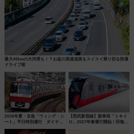
最大45kmの大渋滞も！？お盆の高速道路をスイスイ乗り切る快適
ドライブ術
2026年夏・京急「ウィング・シ
【西武新宿線】新車両「トキイ
ート」平日特別運行 ダイヤ・
ロ」2027年春運行開始！田無・
乗車方法を解説！2階建てバスや
新所沢にも停車 2028年春には
三浦海岸を堪能できるお出かけ
「第2弾」も