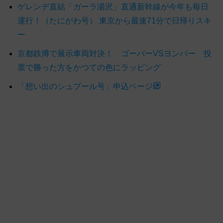
ゲレンデ直結「ガーラ湯沢」直通新幹線が今年も毎日
運行！（たにがわ号） 東京から最速71分で日帰りスキ
ー
京都鉄博で展示車両対決！ ゴーパーVSヨンパー 投
票で勝った方をかつての色にラッピング
「想い出のシュプール号」申込ページ