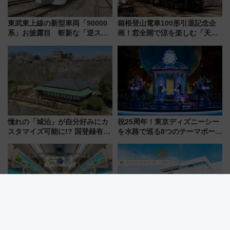
東武東上線の新型車両「90000
箱根登山電車100形引退記念企
系」お披露目 斬新な「逆スラ
画！窓全開で涼を楽しむ「天然
ント式」の先頭形状と明るく開
クーラー体験号」と限定鉄コレ
放的な車内空間に注目、デビュ
発売
ーは9月
憧れの「城泊」が自分好みにカ
祝25周年！東京ディズニーシー
スタマイズ可能に!? 国登録有形
を水路で巡る8つのテーマポート
文化財・丸亀城「延寿閣別館」
と限定デコレーションを解説
にオーダーメイド型の宿泊プラ
ンが誕生！
東急「GREEN×EXPO 2027」ラ
【札幌から日帰り観光】ロイズ
ッピング特別列車が7/14～東
カカオ＆チョコレートタウン3周