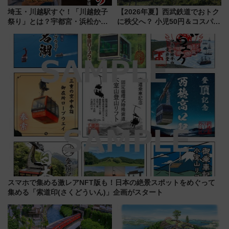
埼玉・川越駅すぐ！「川越餃子
【2026年夏】西武鉄道でおトク
祭り」とは？宇都宮・浜松から
に秩父へ？ 小児50円＆コスパ最
ご当地和牛まで全国の人気餃子
強きっぷで「安・近・短」な家
を食べ比べ【7月25日・26日開
族旅行！ 深夜の正丸トンネル探
催】
検や特急ラビューも
スマホで集める激レアNFT版も！日本の絶景スポットをめぐって
集める「索道印(さくどういん)」企画がスタート