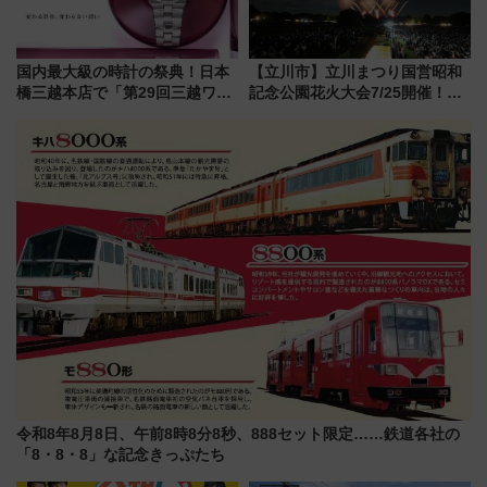
国内最大級の時計の祭典！日本
【立川市】立川まつり国営昭和
橋三越本店で「第29回三越ワー
記念公園花火大会7/25開催！
ルドウォッチフェア」開幕
5000発の花火が夜を彩る 今年は
【2026年8月5日～25日】
混雑に要注意、その理由は
令和8年8月8日、午前8時8分8秒、888セット限定……鉄道各社の
「8・8・8」な記念きっぷたち