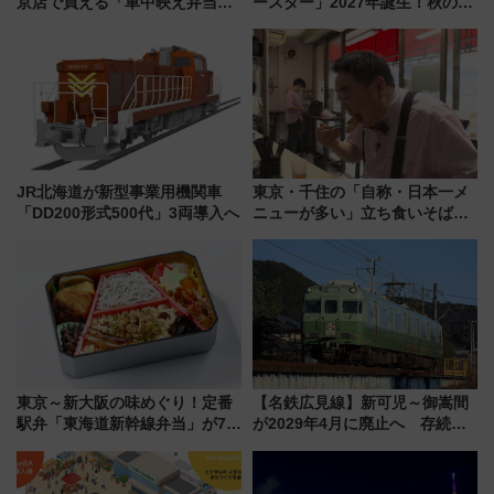
京店で買える「車中映え弁当」
ースター」2027年誕生！秋の
フェア【2026年夏】
「すんごいハロウィン」見どこ
ろも一挙紹介
JR北海道が新型事業用機関車
東京・千住の「自称・日本一メ
「DD200形式500代」3両導入へ
ニューが多い」立ち食いそば屋
とは？ ＢＳ日テレ『ドランク塚
地のふらっと立ち食いそば』
7/27夜10時～放送
東京～新大阪の味めぐり！定番
【名鉄広見線】新可児～御嵩間
駅弁「東海道新幹線弁当」が7月
が2029年4月に廃止へ 存続協
21日にリニューアル発売
議終了で100年の歴史に幕