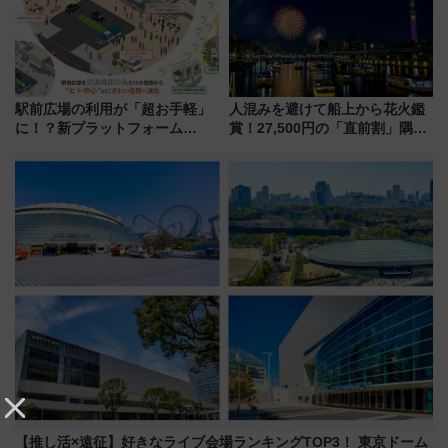
駅前広場の利用が「超お手軽」
人混みを避けて船上から花火鑑
に！？新プラットフォーム
賞！27,500円の「直前割」隅田
「HirakeBA」8月3日始動、ス
川花火クルーズはデパ地下グル
マホで簡単申請 物販や演奏会な
メも持ち込みOK
どに【JR東日本】
【推し活×遠征】好きなライブ会場ランキングTOP3！ 東京ドーム