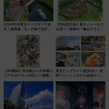
2026年9月東京メトロダイヤ改
【気仙沼大島】新モノレールで
正！銀座線・丸ノ内線で合計
山頂へ！絶景の「亀山テラス
212本の大増発、混雑緩和に期
360°」が7月19日オープン、休
待
暇村のお得な日帰りプランも登
場
【9/9開始】東京駅から日本橋エ
東京ビッグサイト徒歩3分！ 有
リアがポケモンの街に!? 総勢
明ワシントンホテル改装オープ
100匹以上が出現「レジェンド
ン直前「ゆりかもめ運転台付き
リサーチ」本格謎解き・グッズ
客室」や海鮮丼が人気の朝食ビ
情報まとめ
ュッフェを現地レポ