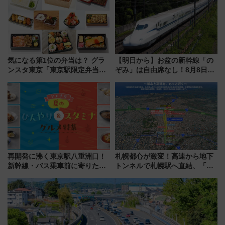
験ブースも アクセスや申込方法
を解説
気になる第1位の弁当は？ グラ
【明日から】お盆の新幹線「の
ンスタ東京「東京駅限定弁当
ぞみ」は自由席なし！8月8日午
2026 売上ランキング」
前はほぼ満席…でも数時間ズラ
せば空きが見つかることも 混
雑避ける「空席」探しのコツ
再開発に沸く東京駅八重洲口！
札幌都心が激変！高速から地下
新幹線・バス乗車前に寄りたい
トンネルで札幌駅へ直結、「創
「ヤエチカ」2026年夏の「ひん
成川通都心アクセス道路」が7月
やり＆スタミナグルメ」6選【新
から本格着工、延長4.8km整備
店舗も！】
事業の全貌