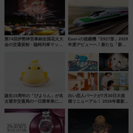
プランもご紹介
第74回伊勢神宮奉納全国花火大
East-iの後継機「E927形」2029
会の交通規制・臨時列車マッ
年度デビューへ！新たな「新幹
プ！JR東海・近鉄で快適にアク
線専用検測車」の性能を徹底解
セス
説【JR東日本】
誕生15周年の「ぴよりん」が名
白い恋人パークが7月30日大規
古屋市交通局の一日乗車券に！
模リニューアル！ 2026年最新の
東山線では貸切電車も登場【限
新エリア・工場見学の見どころ
定1万5000枚】
と料金・アクセスを徹底解説
（札幌市）