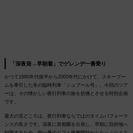
「深夜発→早朝着」でゲレンデ一番乗り
かつて1980年代後半から2000年代にかけて、スキーブー
ムを牽引した冬の臨時列車「シュプール号」。今回のツア
ーは、その懐かしい夜行列車の旅を彷彿とさせる特別企画
です。
最大の見どころは、夜行列車ならではのタイムパフォーマ
ンスの良さです。深夜に首都圏を出発し、早朝に目的地へ
到着するため、朝一番のリフト稼働開始からたっぷりとス