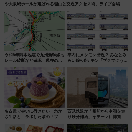
や大阪城ホールが選ばれる理由と交通アクセス術、ライブ会場に
何を求める？
令和8年熊本地震で九州新幹線も
車内にメタモン出現？ みなとみ
レール破断など確認 現在の運
らい線×ポケモン「ブクブクうみ
転見合わせ状況と交通網への影
ぞこの街」ラッピング電車が運
響
行開始に！ この夏は直通列車で
横浜へ！
名古屋で会いに行きたい！わか
西武鉄道が「昭和から令和を走
さ生活とコラボした紫の「ブル
り鉄分補給」をテーマに博覧会
ーベリーぴよりん」期間限定販
を実施！くすのきホールで8月
売
14日から 新車両「トキイロ」体