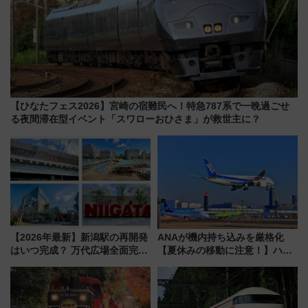
【ひなたフェス2026】宮崎の宿難民へ！特急787系で一晩過ごせ
る夜間滞在型イベント「スワローおひさま」が救世主に？
【2026年最新】新潟駅の再開発
ANAが機内持ち込みを厳格化
はいつ完成？ 万代広場全面完成
【夏休みの移動に注意！】ハン
から「にいがた2キロ」・古町再
ドバッグやPCケースも対象の
開発、バスタ新潟構想まで徹底
「身の回り品」新サイズ制限
解説！
(40×30×20cm)おさらい