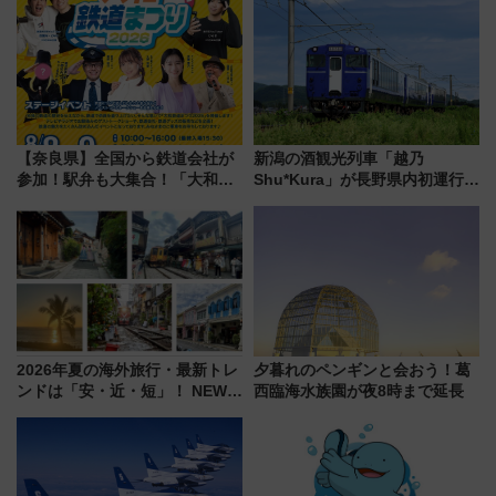
【奈良県】全国から鉄道会社が
新潟の酒観光列車「越乃
参加！駅弁も大集合！「大和鉄
Shu*Kura」が長野県内初運行！
道まつり2026」が8月8日・9日
地酒と食を味わう信州プレDC特
に開催決定
別企画
2026年夏の海外旅行・最新トレ
夕暮れのペンギンと会おう！葛
ンドは「安・近・短」！ NEWT
西臨海水族園が夜8時まで延長
調査から読み解く、最新の人気
渡航先TOP5とは？ 円安時代の
旅行術