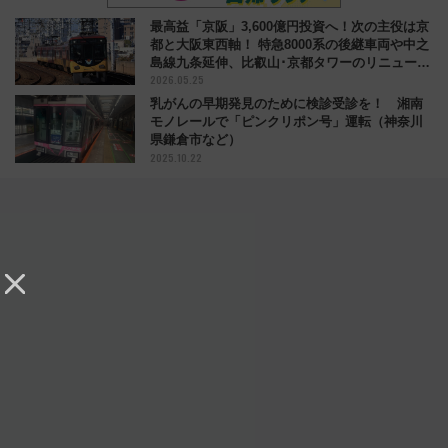
最高益「京阪」3,600億円投資へ！次の主役は京
都と大阪東西軸！ 特急8000系の後継車両や中之
島線九条延伸、比叡山･京都タワーのリニューア
2026.05.25
ルなど
乳がんの早期発見のために検診受診を！ 湘南
モノレールで「ピンクリポン号」運転（神奈川
県鎌倉市など）
2025.10.22