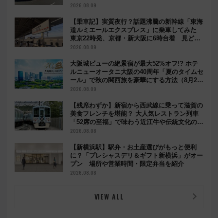
とめ
2026.08.09
【乗車記】実質夜行？話題沸騰の新幹線「東海
道ルミエールエクスプレス」に乗車してみた
東京22時発、京都・新大阪に6時台着 見どこ
ろは岐阜羽島の素晴らし過ぎる朝
2026.08.09
大阪城ビューの絶景宿が最大52%オフ!? ホテ
ルニューオータニ大阪の40周年「夏のタイムセ
ール」で秋の関西旅を豪華にする方法（8月20
日まで！）
2026.08.09
【残席わずか】新宿から西武線に乗って滋賀の
美食フレンチを堪能？ 大人気レストラン列車
「52席の至福」で味わう近江牛や伝統文化の特
別コラボ
2026.08.08
【新横浜駅】駅弁・お土産選びがもっと便利
に？「プレシャスデリ＆ギフト新横浜」がオー
プン 場所や営業時間・限定弁当を紹介
2026.08.08
VIEW ALL