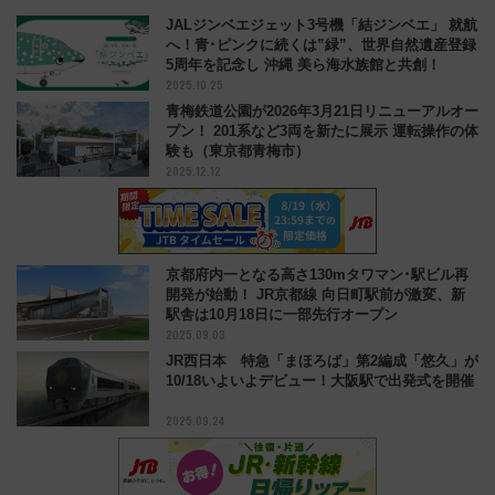
JALジンベエジェット3号機「結ジンベエ」 就航
へ！青･ピンクに続くは”緑”、世界自然遺産登録
5周年を記念し 沖縄 美ら海水族館と共創！
2025.10.25
青梅鉄道公園が2026年3月21日リニューアルオー
プン！ 201系など3両を新たに展示 運転操作の体
験も（東京都青梅市）
2025.12.12
京都府内一となる高さ130mタワマン･駅ビル再
開発が始動！ JR京都線 向日町駅前が激変、新
駅舎は10月18日に一部先行オープン
2025.09.03
JR西日本 特急「まほろば」第2編成「悠久」が
10/18いよいよデビュー！大阪駅で出発式を開催
2025.09.24