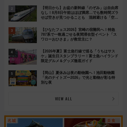
【明日から】お盆の新幹線「のぞみ」は自由席
なし！8月8日午前はほぼ満席…でも数時間ズラ
せば空きが見つかることも 混雑避ける「空
席」探しのコツ
【ひなたフェス2026】宮崎の宿難民へ！特急
787系で一晩過ごせる夜間滞在型イベント「ス
ワローおひさま」が救世主に？
【2026年夏】富士急行線で巡る「うちはサス
ケ」誕生日スタンプラリー！富士急ハイランド
限定グルメ＆グッズ徹底ガイド
【岡山】夏休みは夜の動物園へ！池田動物園
「光のナイトズー2026」で光と動物が彩る特
別な夜
VIEW ALL