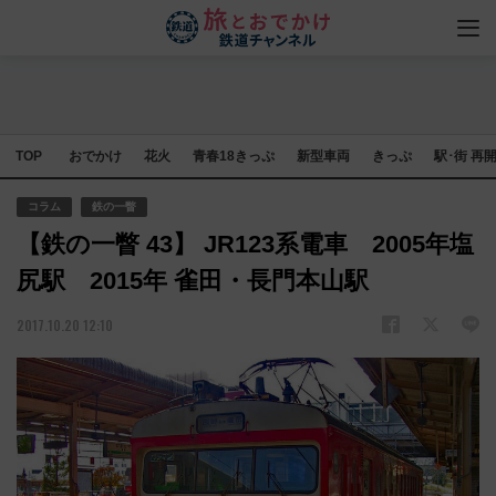
TOP
おでかけ
花火
青春18きっぷ
新型車両
きっぷ
駅･街 再
コラム
鉄の一瞥
【鉄の一瞥 43】 JR123系電車 2005年塩
尻駅 2015年 雀田・長門本山駅
2017.10.20 12:10