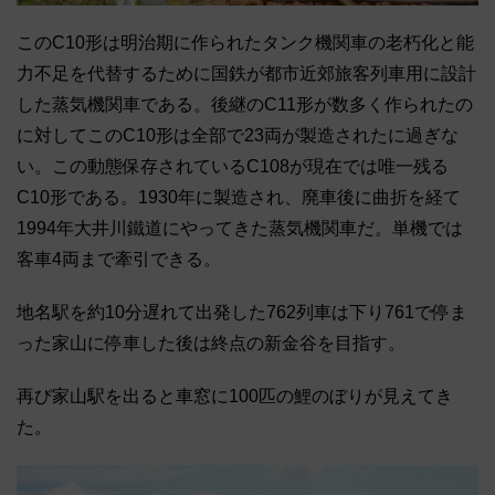
このC10形は明治期に作られたタンク機関車の老朽化と能
力不足
を代替するために国鉄が都市近郊旅客列車用に設計
した蒸気機関車
である。
後継のC11形が数多く作られたの
に対してこのC10形は全部で
23両が製造されたに過ぎな
い。
この動態保存されているC108が現在では唯一残る
C10形であ
る。1930年に製造され、
廃車後に曲折を経て
1994年大井川鐵道にやってきた蒸気機関車
だ。単機では
客車4両まで牽引できる。
地名駅を約10分遅れて出発した762列車は下り761で停ま
っ
た家山に停車した後は終点の新金谷を目指す。
再び家山駅を出ると車窓に100匹の鯉のぼりが見えてき
た。