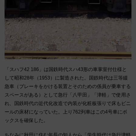
「スハフ42 186」は国鉄時代スハ43形の車掌室付仕様と
して昭和28年（
1953）に製造された。国鉄時代は三等緩
急車（
ブレーキをかける装置とそのための係員が乗車する
スペースがある
）として急行「八甲田」「津軽」で使用さ
れ、
国鉄時代の近代化改造で内装が化粧板張りで床もビニ
ールの床材に
なっていた。上り762列車はこの4号車にボ
ックスを確保した。
ちなみに秋田に住む年長の知人から「
学生時代は急行津軽