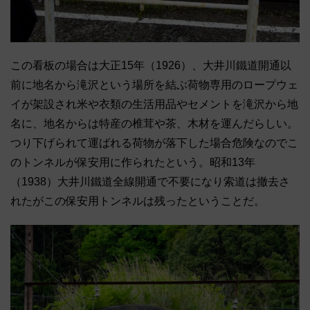
この看板の場合は大正15年（1926）、
大井川鐵道開通以
前に地名から滝沢という場所を結ぶ荷物専用のロ
ープウェ
イが架設され米や衣類の生活用品やセメントを滝沢から地
名に、地名からは特産の椎茸や茶、木材を運んだらしい。
つり下げられて運ばれる荷物が落下した場合危険なのでこ
のトンネ
ルが保安用に作られたという。昭和13年
（1938）
大井川鐵道全線開通で不要になり索道は撤去さ
れたがこの保安用ト
ンネルは残ったということだ。