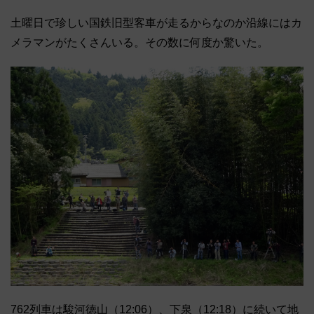
土曜日で珍しい国鉄旧型客車が走るからなのか沿線にはカ
メラマン
がたくさんいる。その数に何度か驚いた。
762列車は駿河徳山（12:06）、下泉（12:18）
に続いて地