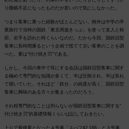
り睡眠不足になったものだが
若いので気にしなかった。
つまり客車に乗った経験がほとんどない。
例外は中学の卒
業旅行で当時の国鉄「東北周遊きっぷ」
を使って友人と秋
田、岩手を訪れた時くらいなのだ。だから今回、
国鉄旧型
客車に長時間乗るという企画で慌てて古い客車のことを調
べた。要は”付け焼き刃”である。
しかし、
今回の車中で耳にする会話は国鉄旧型客車に関す
る極めて専門的な
知識が多くて、半ば圧倒され、半ば呆れ
て聴いていた。それほど「
鉄分」の純度が高く、
国鉄旧型
客車に興味のある方々が集まったのだろう。
それ程専門的なことは判らないが国鉄旧型客車に関する”
付け焼き刃”的基礎情報くらいは記しておきたい。
上りで最後尾となった４号車「スハフ42 186」と３号車