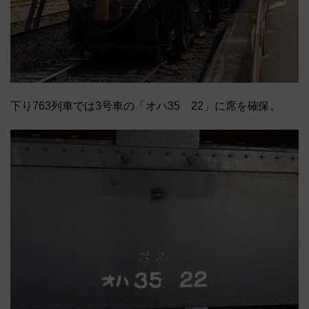
下り763列車では3号車の「オハ35 22」に席を確保。