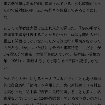
電気機関車は新金谷側に接続されている。
少し時間があっ
たので反対側のホームから列車を観察してみること
にし
た。
ところで筆者は大阪で生まれ東京で育った。
子供の頃から
東海道本線を往復することが多かった。
両親は関西人だし
親戚も関西にしかいなかったから他に行く場所が
なかった
のだろう。物心ついた頃には最初の電車特急「こだま」
が
6時間50分で東京ー大阪間を結んでいて、
新幹線が昭和39
年（1964）
に開通するまでは専らその車両の記憶しかな
い。
それでも大学生になると一人で大阪に行くこともあり積極
的に寝台
急行「銀河」を利用した。実は新幹線よりも料金
は高かった。
途中駅で深夜に長時間留まることも多く、
名
古屋などではホームに24時間営業している立ち食いのきし
めん
屋があったり、
列車の中をいったりきたりしてすっか