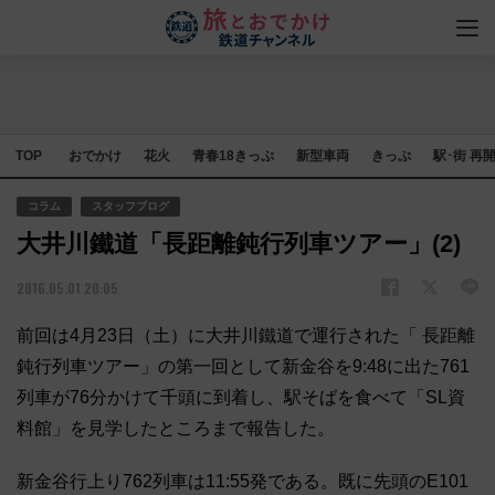
TOP
おでかけ
花火
青春18きっぷ
新型車両
きっぷ
駅･街 再
コラム
スタッフブログ
大井川鐵道「長距離鈍行列車ツアー」(2)
2016.05.01 20:05
前回は4月23日（土）に大井川鐵道で運行された「 長距離
鈍行列車ツアー」の第一回として新金谷を9:
48に出た761
列車が76分かけて千頭に到着し、
駅そばを食べて「SL資
料館」を見学したところまで報告した。
新金谷行上り762列車は11:55発である。
既に先頭のE101