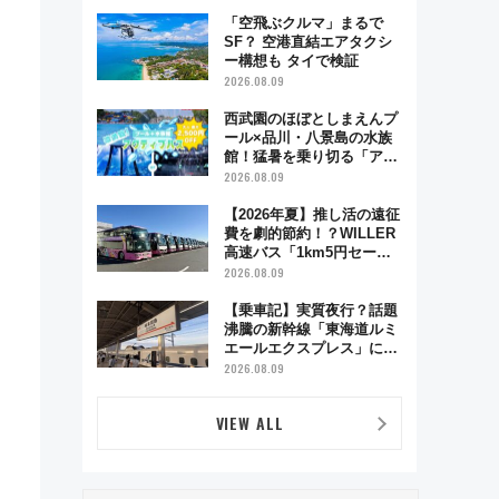
舗お酢店ソフトなど歴史＆
グルメ散歩
「空飛ぶクルマ」まるで
SF？ 空港直結エアタクシ
ー構想も タイで検証
2026.08.09
西武園のほぼとしまえんプ
ール×品川・八景島の水族
館！猛暑を乗り切る「アク
ティブパス」で夏休みをお
2026.08.09
得に楽しむ！
【2026年夏】推し活の遠征
費を劇的節約！？WILLER
高速バス「1km5円セー
ル」やワンコイン温泉の最
2026.08.09
強ルート 予約期間・対象
路線まとめ
【乗車記】実質夜行？話題
沸騰の新幹線「東海道ルミ
エールエクスプレス」に乗
車してみた 東京22時発、
2026.08.09
京都・新大阪に6時台着
見どころは岐阜羽島の素晴
VIEW ALL
らし過ぎる朝