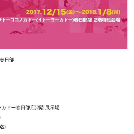
 春日部
カドー春日部店)2階 展示場
)
迄)