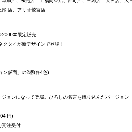
、草加店、和光店、上福岡東店、錦町店、三郷店、大宮店、大
尾 店、アリオ鷲宮店
2000本限定販売
ネクタイが新デザインで登場！
仮面」の2柄(各4色)
ージョンになって登場。ひろしの名言を織り込んだバージョン
4 円)
で受注受付