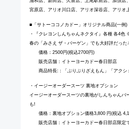
浦和店、新田店、久喜店、上尾駅前店、加須店
宮原店、アリオ川口店、アリオ深谷店、アリオ上
■「サトーココノカドー」オリジナル商品(一例)
・『クレヨンしんちゃんネクタイ』各種 各4色 ※
春の「みさえ ザ・バーゲン」でも大好評だった
価格：2500円(税込2700円)
販売店舗：イトーヨーカドー春日部店
商品特長:：「ぶりぶりざえもん」「アクション
・イージーオーダースーツ 裏地オプション
イージーオーダースーツの裏地がしんちゃんバ
も!
価格：裏地オプション価格3,800 円(税込 4,10
販売店舗：イトーヨーカドー春日部店限定