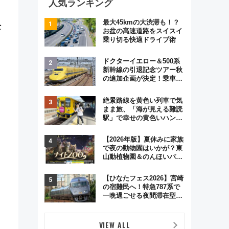
人気ランキング
最大45kmの大渋滞も！？
企
お盆の高速道路をスイスイ
乗り切る快適ドライブ術
ドクターイエロー＆500系
新幹線の引退記念ツアー秋
の追加企画が決定！乗車体
験やグッズ・ホテル情報ま
とめ
絶景路線を黄色い列車で気
まま旅、「海が見える難読
駅」で幸せの黄色いハンカ
チに願いを 「新・鉄道ひ
とり旅」279回目の舞台は
【2026年版】夏休みに家族
「島原鉄道」
で夜の動物園はいかが？東
山動植物園＆のんほいパー
ク「ナイトZOO」開催情報
【ひなたフェス2026】宮崎
の宿難民へ！特急787系で
一晩過ごせる夜間滞在型イ
ベント「スワローおひさ
ま」が救世主に？
VIEW ALL