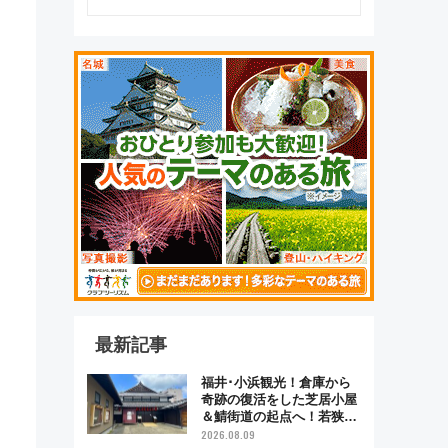
最新記事
福井･小浜観光！倉庫から
奇跡の復活をした芝居小屋
＆鯖街道の起点へ！若狭小
浜お魚センターでBBQ、老
2026.08.09