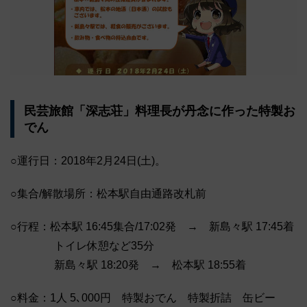
民芸旅館「深志荘」料理長が丹念に作った特製お
でん
○運行日：2018年2月24日(土)。
○集合/解散場所：松本駅自由通路改札前
○行程：松本駅 16:45集合/17:02発 → 新島々駅 17:45着
トイレ休憩など35分
新島々駅 18:20発 → 松本駅 18:55着
○料金：1人 5､000円 特製おでん 特製折詰 缶ビー