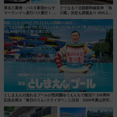
東京八重洲・バスタ新宿からサ
どうなる？北陸新幹線延伸 「桂
マーランドへ直行バス運行！ お
川案」決定も課題あり SNS上の
トクな1Dayパスで夏のプールと
声は
推し活を楽しもう！（2026年
8/1～31）
としまえんの流れるプールが西武園ゆうえんちで復活!? 100周年
記念企画＆「春日のうん○スライダー」に注目 2026年夏は所沢へ
遊びに行こう