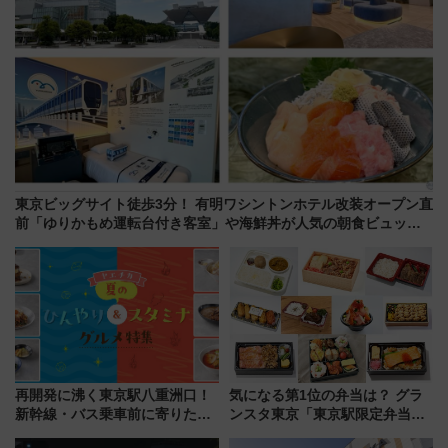
東京ビッグサイト徒歩3分！ 有明ワシントンホテル改装オープン直
前「ゆりかもめ運転台付き客室」や海鮮丼が人気の朝食ビュッフ
ェを現地レポ
再開発に沸く東京駅八重洲口！
気になる第1位の弁当は？ グラ
新幹線・バス乗車前に寄りたい
ンスタ東京「東京駅限定弁当
「ヤエチカ」2026年夏の「ひん
2026 売上ランキング」