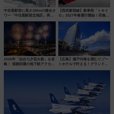
中目黒駅前に高さ160mの複合タ
【西武新宿線】新車両「トキイ
ワー「中目黒駅前北地区」再開
ロ」2027年春運行開始！田無・
発の全貌
新所沢にも停車 2028年春には
「第2弾」も
2026年「仙台七夕花火祭」を攻
【広島】瀬戸内海を望むリゾー
略！ 混雑回避の地下鉄アクセス
トホテルで叶える！グランドプ
からまだ買える有料席情報、花
リンスホテル広島のフォトウエ
火前に楽しむ仙台観光ルートま
ディング＆カジュアルパーティ
で解説！
ープラン