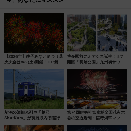
【2026年】銚子みなとまつり花
博多駅前にオアシス誕生！ 8/7
火大会は8/8 (土)開催！JR･銚子
開園「明治公園」九州初サウナ
電鉄の臨時列車やアクセス情
TOTOPAや日本一のピザなど絶
報、利根川に咲く8,000発の大迫
品グルメ登場で駅前の過ごし方
力＆屋台を満喫
はどう変わる？
新潟の酒観光列車「越乃
第74回伊勢神宮奉納全国花火大
Shu*Kura」が長野県内初運行！
会の交通規制・臨時列車マッ
地酒と食を味わう信州プレDC特
プ！JR東海・近鉄で快適にアク
別企画
セス