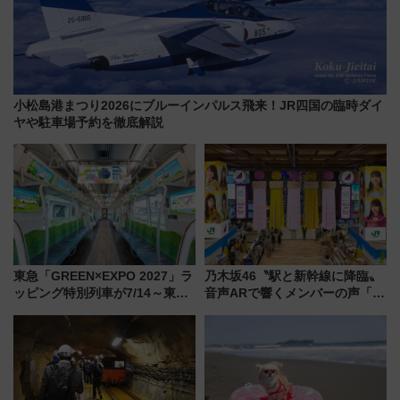
小松島港まつり2026にブルーインパルス飛来！JR四国の臨時ダイ
ヤや駐車場予約を徹底解説
東急「GREEN×EXPO 2027」ラ
乃木坂46〝駅と新幹線に降臨〟
ッピング特別列車が7/14～東
音声ARで響くメンバーの声「真
横・田園都市・目黒線でデビュ
夏の全国ツアー2026」
ー！ 注目の編成やデザインまと
め