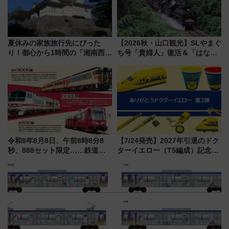
夏休みの家族旅行先にぴった
【2026秋・山口観光】SLやまぐ
り！都心から1時間の「湘南西エ
ち号「貴婦人」復活＆「はなあ
リア」満喫ガイド 鎌倉・江の
かり」初走行区間も！山口DCの
島とは異なる魅力を持つ今夏の
注目観光列車まとめ きっぷの取
注目スポット
り方は？
令和8年8月8日、午前8時8分8
【7/24発売】2027年引退のドク
秒、888セット限定……鉄道各
ターイエロー（T5編成）記念グ
社の「8・8・8」な記念きっぷ
ッズ7種が登場！ 新幹線車内放
たち
送の目覚まし時計など通販・販
売店舗まとめ