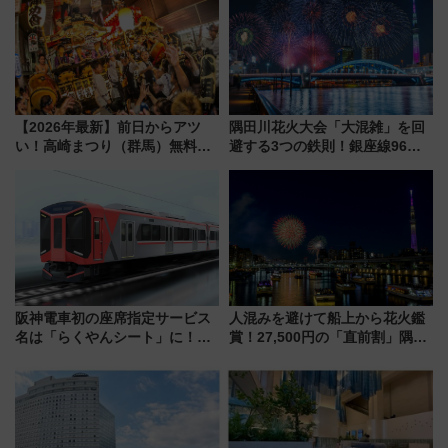
【2026年最新】前日からアツ
隅田川花火大会「大混雑」を回
い！高崎まつり（群馬）無料観
避する3つの鉄則！銀座線96本
覧エリアから初開催100人みこ
増発･浅草線臨時ダイヤ･スカイ
しまで
ツリー駅の規制まとめ 7/25開催
（2026年）
阪神電車初の座席指定サービス
人混みを避けて船上から花火鑑
名は「らくやんシート」に！新
賞！27,500円の「直前割」隅田
型3000系で大阪梅田～山陽姫路
川花火クルーズはデパ地下グル
を快適移動
メも持ち込みOK