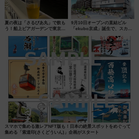
夏の夜は「さるびあ丸」で飲も
9月10日オープンの直結ビル
う！船上ビアガーデンで東京湾
「ekubo京成」誕生で、スカイ
の夜景を眺めながら軽く一
ライナーも停まる巨大ハブ駅・
杯……工場直送生ビールや島グ
新鎌ヶ谷はどう変わる？ 全テナ
ルメが美味い
ント情報も公開！
スマホで集める激レアNFT版も！日本の絶景スポットをめぐって
集める「索道印(さくどういん)」企画がスタート