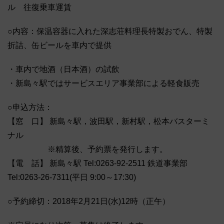
ル 往復乗車運賃
○内容：保温容器に入れた深志荘料理長特製おでん、特製
折詰、缶ビールを車内で提供
・車内で地酒（日本酒）の試飲
・新島々駅ではサービスエリア事業部による軽食販売
○申込方法：
【窓 口】 新島々駅，波田駅，新村駅，松本バスターミ
ナル
※精算後、予約票を発行します。
【電 話】 新島々駅 Tel:0263-92-2511 鉄道事業部
Tel:0263-26-7311(平日 9:00～17:30)
○予約締切：2018年2月21日(水)12時（正午）