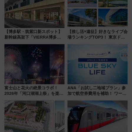
【博多駅・筑紫口新スポット】
【推し活×遠征】好きなライブ会
新幹線高架下「VIERRA博多テ
場ランキングTOP3！ 東京ドー
ラス」が9/18開業！九州初出店
ムや大阪城ホールが選ばれる理
など注目の全6店舗 「博多活憩
由と交通アクセス術、ライブ会
通り」も一新
場に何を求める？
富士山と花火の絶景コラボ！
ANA「お試し二地域プラン」参
2026年「河口湖湖上祭」を楽し
加で航空券費用を補助！ ワーケ
む完全ガイド＆鉄道アクセスの
ーションや週末移住に最適な自
ススメ
治体は？ 2026年は対象のエリア
が拡大！