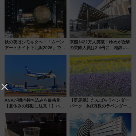
やり＆スタミナグルメ」6選【新
店舗も！】
秋の夜はシモキタへ！「ムーン
来館1422万人突破！ゆめが丘駅
アートナイト下北沢2026」でイ
の乗降人員は2.4倍に 相鉄いず
マーシブシアターやアート巡り
み野線「ゆめが丘ソラトス」2周
を満喫しよう
年祭にそうにゃん＆DB.スター
マンが登場
ANAが機内持ち込みを厳格化
【群馬県】たんばらラベンダー
【夏休みの移動に注意！】ハン
パーク「約3万株のラベンダー」
ドバッグやPCケースも対象の
が見頃！新幹線＆無料送迎バス
「身の回り品」新サイズ制限
で都心から約1時間半で夏の絶景
(40×30×20cm)おさらい
を！