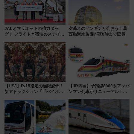
JALとマリオットの強力タッ
夕暮れのペンギンと会おう！葛
グ！ フライトと宿泊のステイタ
西臨海水族園が夜8時まで延長
スマッチでFLY ON ポイントや
上級会員資格を効率よく獲得す
る方法を解説
【USJ】R-15指定の極限恐怖！
【JR四国】予讃線8000系アンパ
新アトラクション「『バイオハ
ンマン列車がリニューアル！内
ザード レクイエム』 ザ・ダイ
外装デザイン公開 デビューは
ブ」今秋登場 ―予測不能の恐
今年12月
怖に泣き叫べ―