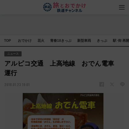
TOP
おでかけ
花火
青春18きっぷ
新型車両
きっぷ
駅･街 再
ニュース
アルピコ交通 上高地線 おでん電車
運行
2018.01.23 19:01