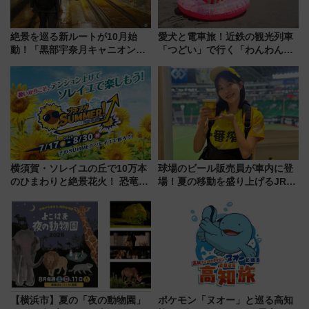
絶景を巡る新ルートが10月始
愛犬と電車旅！近鉄の観光列車
動！「黒部宇奈月キャニオンル
「つどい」で行く「わんわん列
ート」と旅の拠点「欅平ラウン
車」第5弾！海辺のBBQも楽し
ジ」がオープン
める日帰りツアー
横須賀・ソレイユの丘で10万本
球場のビール販売員が車内に登
のひまわりと絶景花火！ 恐竜や
場！夏の移動を盛り上げるJR九
ドッグプールなど三浦半島の日
州「ビール新幹線」7月31日・8
帰りお出かけ最新情報（2026年
月7日限定 ソフトバンクホーク
7月17日～開催）
スとコラボ
【横浜市】夏の「夜の動物園」
ポケモン「ヌオー」と巡る高知