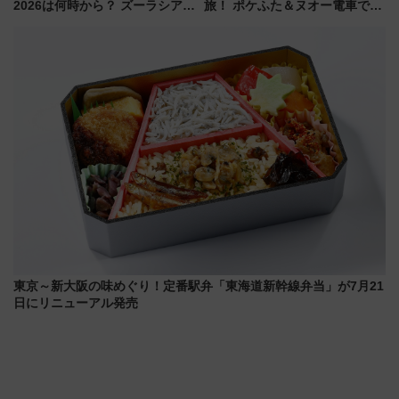
2026は何時から？ ズーラシア・
旅！ ポケふた＆ヌオー電車で楽
野毛山・金沢の電車アクセスや
しむ鉄道スタンプラリーで土佐
見どころ、限定イベントを徹底
路の絶景と絶品グルメを満喫！
解説！
（7月18日スタート）
東京～新大阪の味めぐり！定番駅弁「東海道新幹線弁当」が7月21
日にリニューアル発売