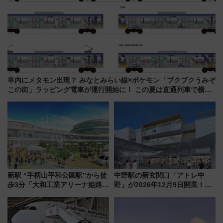
車内にメタモン出現？ みなとみらい線×ポケモン「ブクブクうみぞ
この街」ラッピング電車が運行開始に！ この夏は直通列車で横浜
へ！
新駅 “手柄山平和公園駅”から徒
中野駅の新玄関口「アトレ中
歩3分「大和工業アリーナ姫路」
野」が2026年12月9日開業！新
10月開業！Novelbright公演 や
改札直結で屋上BBQも楽しめる
大相撲巡業など 豪華イベントと
注目スポット
アクセス