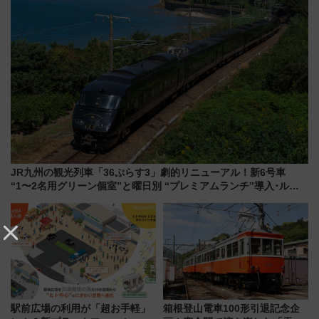
JR九州の観光列車「36ぷらす3」劇的リニューアル！新6号車
“1〜2名用グリーン個室”と曜日別 “プレミアムランチ”導入･ルー
トや価格など解説
駅前広場の利用が「超お手軽」
箱根登山電車100形引退記念企