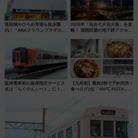
高知城やひろめ市場も徒歩圏
2026年「仙台七夕花火祭」を攻
内！「ANAクラウンプラザホテ
略！ 混雑回避の地下鉄アクセス
ル高知」が8月開業
からまだ買える有料席情報、花
火前に楽しむ仙台観光ルートま
で解説！
阪神電車初の座席指定サービス
【九州初】最短2秒で予約完売！
名は「らくやんシート」に！新
食べログ1位「400℃ PIZZA」が
型3000系で大阪梅田～山陽姫路
博多駅すぐの明治公園に8/7オー
を快適移動
プン。もつ鍋風など限定メニュ
ーも