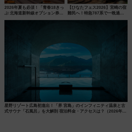
2026年夏も必須！「青春18きっ
【ひなたフェス2026】宮崎の宿
ぷ 北海道新幹線オプション券」
難民へ！特急787系で一晩過ご
自動改札対応ルールと途中下車
せる夜間滞在型イベント「スワ
の罠
ローおひさま」が救世主に？
星野リゾート広島初進出！「界 宮島」のインフィニティ温泉と古
式サウナ「石風呂」を大解剖 宿泊料金・アクセスは？（2026年7
月23日開業）