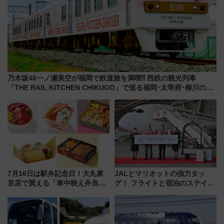
乃木坂46一ノ瀬美空が福岡で鉄道旅を満喫⁈ 西鉄の観光列車
「THE RAIL KITCHEN CHIKUGO」で巡る福岡･太宰府･柳川の
旅！YouTubeが公開に
7月16日は駅弁記念日！大丸東
JALとマリオットの強力タッ
京店で買える「車中映え弁当」
グ！ フライトと宿泊のステイタ
フェア【2026年夏】
スマッチでFLY ON ポイントや
上級会員資格を効率よく獲得す
る方法を解説