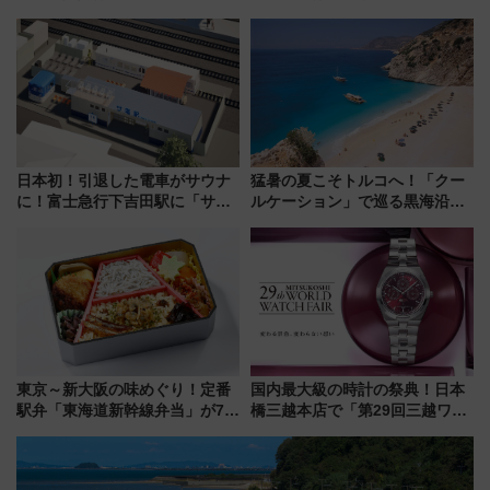
み野線「ゆめが丘ソラトス」2周
園＆のんほいパーク「ナイト
年祭にそうにゃん＆DB.スター
ZOO」開催情報
マンが登場
日本初！引退した電車がサウナ
猛暑の夏こそトルコへ！「クー
に！富士急行下吉田駅に「サ電
ルケーション」で巡る黒海沿岸
（SADEN）」2026年12月開
やエーゲ海の避暑リゾート 関
業 行き交う電車の音や振動を
連検索数が前年比237％増、ナ
感じながら「ととのう」新感覚
ショジオも認める『2026年に訪
れるべき世界の旅先』
東京～新大阪の味めぐり！定番
国内最大級の時計の祭典！日本
駅弁「東海道新幹線弁当」が7月
橋三越本店で「第29回三越ワー
21日にリニューアル発売
ルドウォッチフェア」開幕
【2026年8月5日～25日】