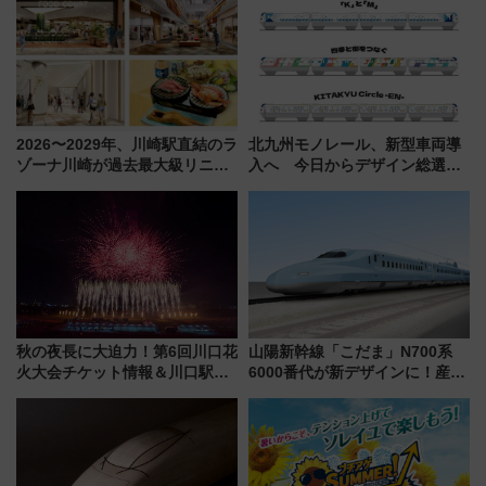
光まとめ（7/28開催）
2026〜2029年、川崎駅直結のラ
北九州モノレール、新型車両導
ゾーナ川崎が過去最大級リニュ
入へ 今日からデザイン総選挙
ーアル！ フードコート拡大など
始まる
「いつから何が変わるか」徹底
解説！
秋の夜長に大迫力！第6回川口花
山陽新幹線「こだま」N700系
火大会チケット情報＆川口駅か
6000番代が新デザインに！産学
らのアクセスガイド
連携で描く瀬戸内の波模様 運
用は今冬から