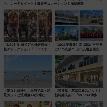
ナ』カードをゲット！最新デコレーションも徹底解説
【USJ】R-15指定の極限恐怖！
【2026年最新】新潟駅の再開発
新アトラクション「『バイオハ
はいつ完成？ 万代広場全面完成
ザード レクイエム』 ザ・ダイ
から「にいがた2キロ」・古町再
ブ」今秋登場 ―予測不能の恐
開発、バスタ新潟構想まで徹底
怖に泣き叫べ―
解説！
【車なし日帰り】三浦半島・絶
【博多駅・筑紫口新スポット】
景カフェと透明度AA穴場ビーチ
新幹線高架下「VIERRA博多テ
を巡る！ おトクな電車きっぷ活
ラス」が9/18開業！九州初出店
用してストレスフリー旅へ行こ
など注目の全6店舗 「博多活憩