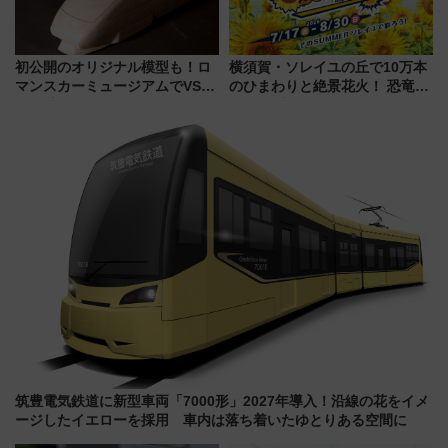
初公開のオリジナル模型も！ロ
横須賀・ソレイユの丘で10万本
マンスカーミュージアムでVSE
のひまわりと絶景花火！ 恐竜や
の設計秘話に迫る企画展が7月
ドッグプールなど三浦半島の日
15日スタート
帰りお出かけ最新情報（2026年
7月17日～開催）
筑豊電気鉄道に新型車両「7000形」2027年導入！沿線の花をイメ
ージしたイエローを採用 車内は落ち着いたゆとりある空間に