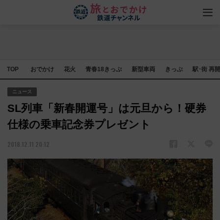
TOP
おでかけ
花火
青春18きっぷ
新型車両
きっぷ
駅･街 再
ニュース
SL列車「新春開運号」は元旦から！硬券
仕様の乗車記念券プレゼント
2018.12.11 20:12