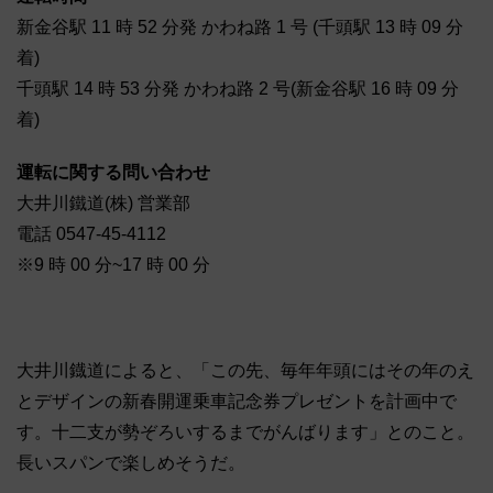
新金谷駅 11 時 52 分発 かわね路 1 号 (千頭駅 13 時 09 分
着)
千頭駅 14 時 53 分発 かわね路 2 号(新金谷駅 16 時 09 分
着)
運転に関する問い合わせ
大井川鐵道(株) 営業部
電話 0547-45-4112
※9 時 00 分~17 時 00 分
大井川鐡道によると、「この先、毎年年頭にはその年のえ
とデザインの新春開運乗車記念券プレゼントを計画中で
す。十二支が勢ぞろいするまでがんばります」とのこと。
長いスパンで楽しめそうだ。