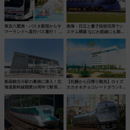
東京八重洲・バスタ新宿からサ
南海・日立と量子技術活用でシ
マーランドへ直行バス運行！ お
ステム構築 なにわ筋線にも期待
トクな1Dayパスで夏のプールと
乗務員・車両計画作業を短縮へ
推し活を楽しもう！（2026年
8/1～31）
新函館北斗駅の裏側に潜入！北
【札幌から日帰り観光】ロイズ
海道新幹線開業10周年で駅長
カカオ＆チョコレートタウン3周
室・地下通路など公開イベン
年！ 9月は入場料半額やチョコ
ト 参加方法や体験内容を紹介
詰め放題を開催、ロイズタウン
駅からのアクセスも