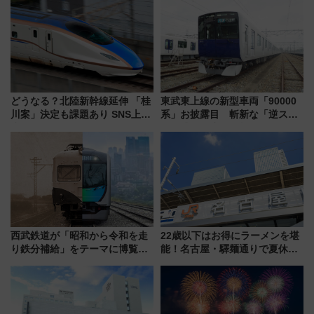
どうなる？北陸新幹線延伸 「桂
東武東上線の新型車両「90000
川案」決定も課題あり SNS上の
系」お披露目 斬新な「逆スラ
声は
ント式」の先頭形状と明るく開
放的な車内空間に注目、デビュ
ーは9月
西武鉄道が「昭和から令和を走
22歳以下はお得にラーメンを堪
り鉄分補給」をテーマに博覧会
能！名古屋・驛麺通りで夏休み
を実施！くすのきホールで8月
限定「U22応援割り」が7月21日
14日から 新車両「トキイロ」体
よりスタート
験ブースも アクセスや申込方法
を解説