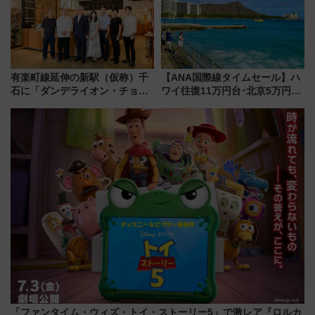
有楽町線延伸の新駅（仮称）千
【ANA国際線タイムセール】ハ
石に「ダンデライオン・チョコ
ワイ往復11万円台･北京5万円台
レート」が出店！ 東京メトロが
～、憧れのビジネスクラスも！
1億円出資で挑む新時代のまちづ
来春のGW旅行まで狙える激ア
くりとは？
ツ路線まとめ（8/10まで）
「ファンタイム・ウィズ・トイ・ストーリー5」で激レア『ロルカ