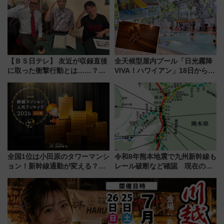
う！
通り」も一新
【ＢＳ日テレ】 友近が収録直後
全天候型屋内プール「日光霧降
に取った衝撃行動とは……？
VIVA！ハワイアン」18日から営
『友近・礼二の妄想トレイン』
業開始 小さなお子様連れのフ
で極上の夏祭り鉄道旅を放送
ァミリーから大人まで幅広い世
代が一日中楽しる夏のリゾート
を楽しんで
全国1位は小田原のタワーマンシ
令和8年熊本地震で九州新幹線も
ョン！新幹線通勤が変える？
レール破断など確認 現在の運
「住みたい街」の最新トレンド
転見合わせ状況と交通網への影
【新築マンション人気ランキン
響
グ】