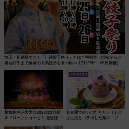
埼玉・川越駅すぐ！「川越餃子祭り」とは？宇都宮・浜松からご
当地和牛まで全国の人気餃子を食べ比べ【7月25日・26日開催】
葛飾納涼花火大会2026は2万発
名古屋で会いに行きたい！わか
＆ドローンショーも！ 北総線を
さ生活とコラボした紫の「ブル
使った穴場アクセスや臨時列
ーベリーぴよりん」期間限定販
車、観覧スポット情報と周辺観
売