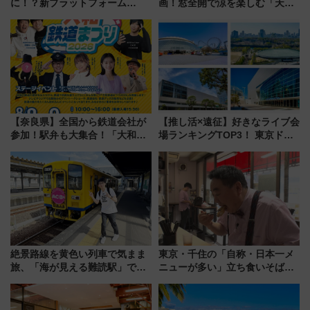
に！？新プラットフォーム
画！窓全開で涼を楽しむ「天然
「HirakeBA」8月3日始動、ス
クーラー体験号」と限定鉄コレ
マホで簡単申請 物販や演奏会な
発売
どに【JR東日本】
【奈良県】全国から鉄道会社が
【推し活×遠征】好きなライブ会
参加！駅弁も大集合！「大和鉄
場ランキングTOP3！ 東京ドー
道まつり2026」が8月8日・9日
ムや大阪城ホールが選ばれる理
に開催決定
由と交通アクセス術、ライブ会
場に何を求める？
絶景路線を黄色い列車で気まま
東京・千住の「自称・日本一メ
旅、「海が見える難読駅」で幸
ニューが多い」立ち食いそば屋
せの黄色いハンカチに願いを
とは？ ＢＳ日テレ『ドランク塚
「新・鉄道ひとり旅」279回目
地のふらっと立ち食いそば』
の舞台は「島原鉄道」
7/27夜10時～放送