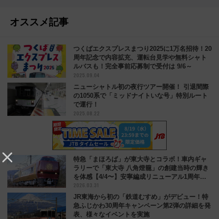
オススメ記事
つくばエクスプレスまつり2025に1万名招待！20
周年記念で内容拡充、運転台見学や無料シャト
ルバスも！完全事前応募制で受付は 9/6～
2025.09.04
ニューシャトル初の夜行ツアー開催！ 引退間際
の1050系で「ミッドナイトいな号」特別ルート
で運行！
2025.08.22
特急「まほろば」が東大寺とコラボ！車内ギャ
ラリーで「東大寺 八角燈籠」の創建当時の輝き
を体感【4/4〜】安寧編成リニューアル1周年の
2026.03.31
特別展示
JR東海から初の「鉄道むすめ」がデビュー！特
急ふじかわ30周年キャンペーン第2弾の詳細を発
表、様々なイベントを実施