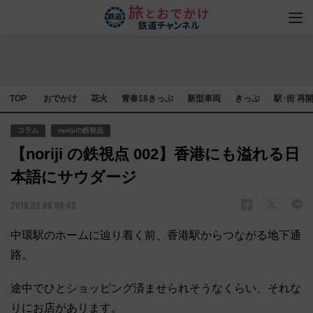
TOP
おでかけ
花火
青春18きっぷ
新型車両
きっぷ
駅･街 再
コラム
norijiの鉄視点
【noriji の鉄視点 002】香港にも溢れる日
本語にサウダージ
2018.02.08 06:02
中環駅のホームに辿り着く前、香港駅からつながる地下通
路。
途中でひとショッピング済ませられそうなくらい、それな
りにお店があります。