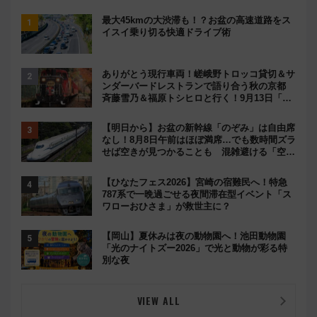
最大45kmの大渋滞も！？お盆の高速道路をス
イスイ乗り切る快適ドライブ術
ありがとう現行車両！嵯峨野トロッコ貸切＆サ
ンダーバードレストランで語り合う秋の京都
斉藤雪乃＆福原トシヒロと行く！9月13日「京
都の鉄道満喫ツアー」開催
【明日から】お盆の新幹線「のぞみ」は自由席
なし！8月8日午前はほぼ満席…でも数時間ズラ
せば空きが見つかることも 混雑避ける「空
席」探しのコツ
【ひなたフェス2026】宮崎の宿難民へ！特急
787系で一晩過ごせる夜間滞在型イベント「ス
ワローおひさま」が救世主に？
【岡山】夏休みは夜の動物園へ！池田動物園
「光のナイトズー2026」で光と動物が彩る特
別な夜
VIEW ALL