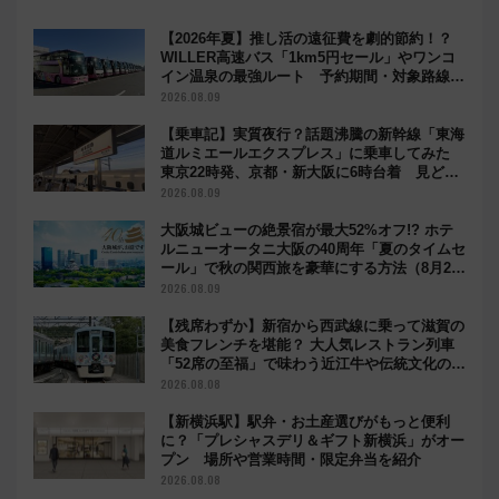
【2026年夏】推し活の遠征費を劇的節約！？
WILLER高速バス「1km5円セール」やワンコ
イン温泉の最強ルート 予約期間・対象路線ま
とめ
2026.08.09
【乗車記】実質夜行？話題沸騰の新幹線「東海
道ルミエールエクスプレス」に乗車してみた
東京22時発、京都・新大阪に6時台着 見どこ
ろは岐阜羽島の素晴らし過ぎる朝
2026.08.09
大阪城ビューの絶景宿が最大52%オフ!? ホテ
ルニューオータニ大阪の40周年「夏のタイムセ
ール」で秋の関西旅を豪華にする方法（8月20
日まで！）
2026.08.09
【残席わずか】新宿から西武線に乗って滋賀の
美食フレンチを堪能？ 大人気レストラン列車
「52席の至福」で味わう近江牛や伝統文化の特
別コラボ
2026.08.08
【新横浜駅】駅弁・お土産選びがもっと便利
に？「プレシャスデリ＆ギフト新横浜」がオー
プン 場所や営業時間・限定弁当を紹介
2026.08.08