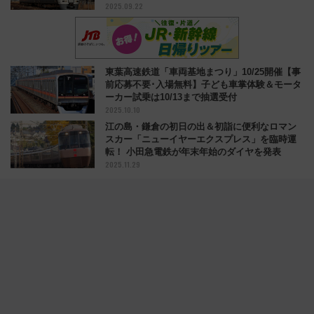
2025.09.22
東葉高速鉄道「車両基地まつり」10/25開催【事
前応募不要･入場無料】子ども車掌体験＆モータ
ーカー試乗は10/13まで抽選受付
2025.10.10
江の島・鎌倉の初日の出＆初詣に便利なロマン
スカー「ニューイヤーエクスプレス」を臨時運
転！ 小田急電鉄が年末年始のダイヤを発表
2025.11.29