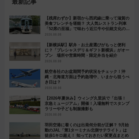
最新記事
【残席わずか】新宿から西武線に乗って滋賀の
美食フレンチを堪能？ 大人気レストラン列車
「52席の至福」で味わう近江牛や伝統文化の特
別コラボ
2026.08.08
【新横浜駅】駅弁・お土産選びがもっと便利
に？「プレシャスデリ＆ギフト新横浜」がオー
プン 場所や営業時間・限定弁当を紹介
2026.08.08
航空各社のお盆期間予約状況をチェック！沖
縄・北海道方面は予約急増中、いまから狙うべ
き日は？
2026.08.08
【2026年夏休み】ウィング久里浜で「出張！
京急ミュージアム」開催！入場無料でスタンプ
ラリーや子ども制服撮影も
2026.08.08
羽田空港に着くのは出発何分前が正解？ 9月始
動のJAL「第1ターミナル北側サテライト」は
徒歩1キロ超え！ 知っておきたい変更点まとめ