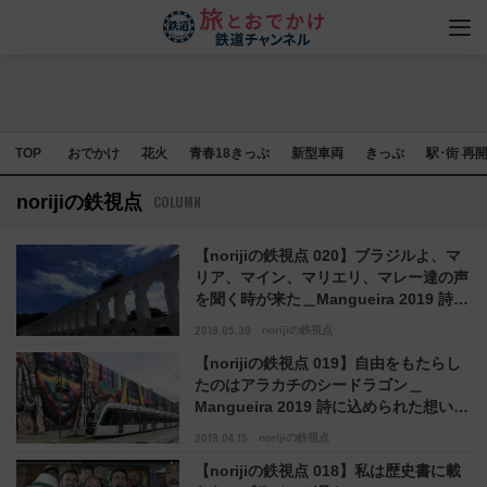
TOP
おでかけ
花火
青春18きっぷ
新型車両
きっぷ
駅･街 再
norijiの鉄視点
COLUMN
【norijiの鉄視点 020】ブラジルよ、マ
リア、マイン、マリエリ、マレー達の声
を聞く時が来た＿Mangueira 2019 詩に
込められた想い（３）
2019.05.30
norijiの鉄視点
【norijiの鉄視点 019】自由をもたらし
たのはアラカチのシードラゴン＿
Mangueira 2019 詩に込められた想い
（２）
2019.04.15
norijiの鉄視点
【norijiの鉄視点 018】私は歴史書に載