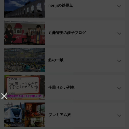
norijiの鉄視点
近藤智美の鉄子ブログ
鉄の一献
今乗りたい列車
プレミアム旅