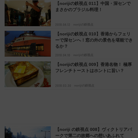
【norijiの鉄視点 011】中国・深センで
まさかのブラジル料理！
2018.04.12
norijiの鉄視点
【norijiの鉄視点 010】香港からフェリ
ーで深センへ！窓の外の景色を堪能でき
るか？
2018.04.10
norijiの鉄視点
【norijiの鉄視点 009】香港名物！ 極厚
フレンチトーストはホントに旨い？
2018.03.30
norijiの鉄視点
【noriji の鉄視点 008】ヴィクトリアパ
ークで第二の故郷への想いあふれて