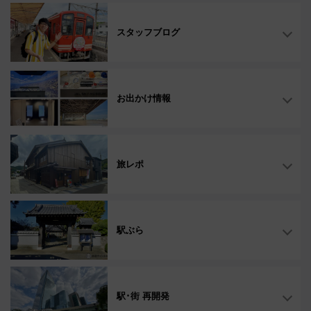
スタッフブログ
お出かけ情報
旅レポ
駅ぶら
駅･街 再開発