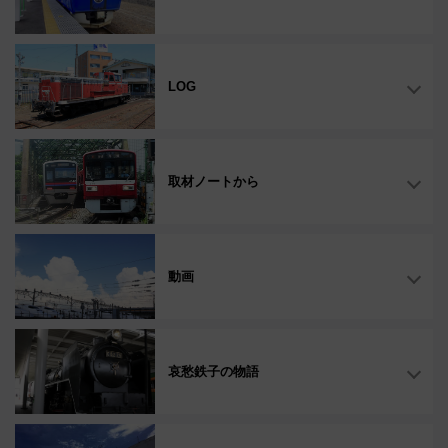
LOG
取材ノートから
動画
哀愁鉄子の物語