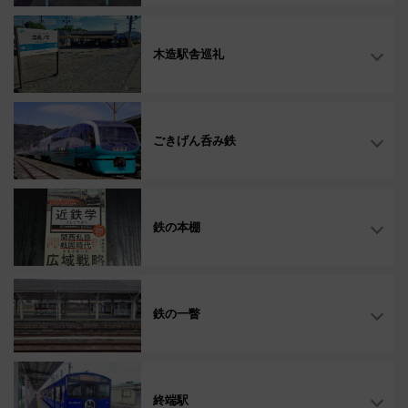
木造駅舎巡礼
ごきげん呑み鉄
鉄の本棚
鉄の一瞥
終端駅