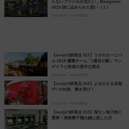
らないブラジルが見たい＿Mangueira
2019 詩に込められた想い（１）
2019.04.06
norijiの鉄視点
【norijiの鉄視点 017】リオのカーニバ
ル 2019 優勝チーム「1番目の駅」マン
ゲイラと鉄道の意外な接点
2019.04.05
norijiの鉄視点
【norijiの鉄視点 016】よみがえる京急
デハ230形、輝き再び！
2018.06.12
norijiの鉄視点
【norijiの鉄視点 015】深セン地下鉄に
乗車！海南椰子鶏火鍋に恋した日