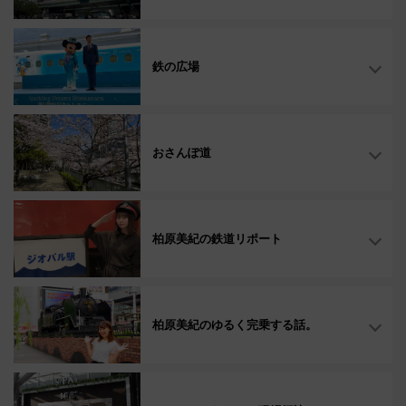
鉄の広場
おさんぽ道
柏原美紀の鉄道リポート
柏原美紀のゆるく完乗する話。