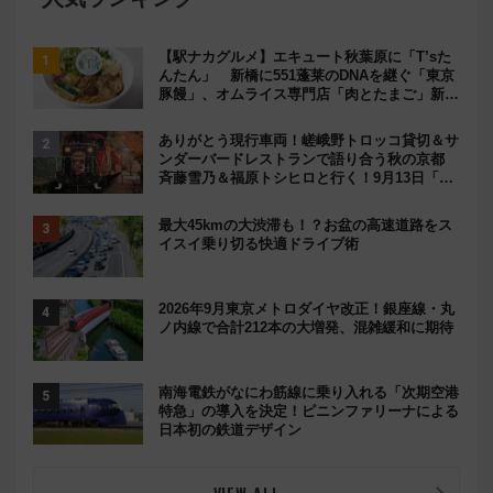
【駅ナカグルメ】エキュート秋葉原に「T’sた
んたん」 新橋に551蓬莱のDNAを継ぐ「東京
豚饅」、オムライス専門店「肉とたまご」新グ
ルメ続々登場！【2026年8月】
ありがとう現行車両！嵯峨野トロッコ貸切＆サ
ンダーバードレストランで語り合う秋の京都
斉藤雪乃＆福原トシヒロと行く！9月13日「京
都の鉄道満喫ツアー」開催
最大45kmの大渋滞も！？お盆の高速道路をス
イスイ乗り切る快適ドライブ術
2026年9月東京メトロダイヤ改正！銀座線・丸
ノ内線で合計212本の大増発、混雑緩和に期待
南海電鉄がなにわ筋線に乗り入れる「次期空港
特急」の導入を決定！ピニンファリーナによる
日本初の鉄道デザイン
VIEW ALL