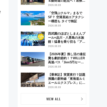
＆鯖街道の起点へ！若狭小
浜お魚センターでBBQ、老
2026.08.09
舗お酢店ソフトなど歴史＆
メ
グルメ散歩
「空飛ぶクルマ」まるで
SF？ 空港直結エアタクシ
ー構想も タイで検証
2026.08.09
西武園のほぼとしまえんプ
ール×品川・八景島の水族
館！猛暑を乗り切る「アク
ティブパス」で夏休みをお
2026.08.09
得に楽しむ！
【2026年夏】推し活の遠征
費を劇的節約！？WILLER
高速バス「1km5円セー
ル」やワンコイン温泉の最
2026.08.09
強ルート 予約期間・対象
路線まとめ
【乗車記】実質夜行？話題
沸騰の新幹線「東海道ルミ
エールエクスプレス」に乗
車してみた 東京22時発、
2026.08.09
京都・新大阪に6時台着
見どころは岐阜羽島の素晴
VIEW ALL
らし過ぎる朝