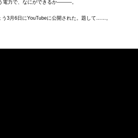
いう電力で、なにができるか―――。
3月6日にYouTubeに公開された。題して……。