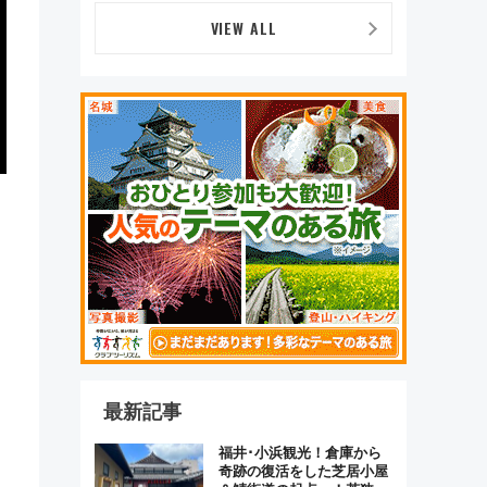
ま」が救世主に？
VIEW ALL
最新記事
福井･小浜観光！倉庫から
奇跡の復活をした芝居小屋