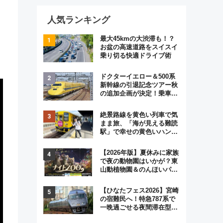
人気ランキング
最大45kmの大渋滞も！？
お盆の高速道路をスイスイ
乗り切る快適ドライブ術
ドクターイエロー＆500系
新幹線の引退記念ツアー秋
の追加企画が決定！乗車体
験やグッズ・ホテル情報ま
とめ
絶景路線を黄色い列車で気
まま旅、「海が見える難読
駅」で幸せの黄色いハンカ
チに願いを 「新・鉄道ひ
とり旅」279回目の舞台は
【2026年版】夏休みに家族
「島原鉄道」
で夜の動物園はいかが？東
山動植物園＆のんほいパー
ク「ナイトZOO」開催情報
【ひなたフェス2026】宮崎
の宿難民へ！特急787系で
一晩過ごせる夜間滞在型イ
ベント「スワローおひさ