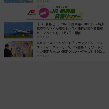
2025.08.21
【JAL新春セール2026】国内線7,700円〜＆特典
航空券もマイル割引！ハワイ旅行が当たる豪華
キャンペーンも、1月7日～開催
2026.01.06
東京ディズニーリゾート「ファンタイム・ウィ
ズ・トイ・ストーリー5」7/2開幕！ リゾートラ
イン限定きっぷや限定グルメやグッズも【2026
2026.05.10
夏】