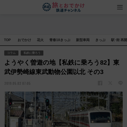
TOP
おでかけ
花火
青春18きっぷ
新型車両
きっぷ
駅･街 再
コラム
私鉄に乗ろう
ようやく曽遊の地【私鉄に乗ろう82】東
武伊勢崎線東武動物公園以北 その3
2019.05.02 07:05