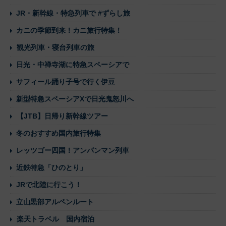
JR・新幹線・特急列車で #ずらし旅
カニの季節到来！カニ旅行特集！
観光列車・寝台列車の旅
日光・中禅寺湖に特急スペーシアで
サフィール踊り子号で行く伊豆
新型特急スペーシアXで日光鬼怒川へ
【JTB】日帰り新幹線ツアー
冬のおすすめ国内旅行特集
レッツゴー四国！アンパンマン列車
近鉄特急「ひのとり」
JRで北陸に行こう！
立山黒部アルペンルート
楽天トラベル 国内宿泊