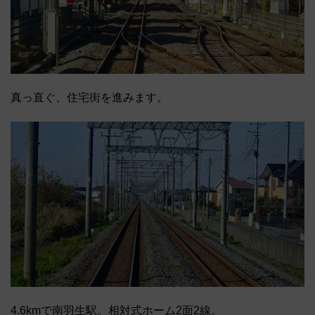
真っ直ぐ、住宅街を進みます。
4.6kmで南羽生駅。相対式ホーム2面2線。