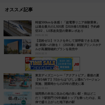
オススメ記事
時速500kmを体感！「超電導リニア体験乗車」
は過去最大の1,920席【2026春3月開催】予約締
切3/2 、L0系改良型の乗車レポあり
2026.02.06
【花粉ゼロ】マスクを外して深呼吸できる北海
道･釧路への旅を！（2026春）釧路プリンスホテ
ルが高層階確約プランを発売中
2026.02.11
東京ディズニーシー「アクアトピア」最後の夏
【9/14終了】7/2からは“びしょ濡れ”バージョン
実施、開業時からの25年の歴史に幕
2026.05.03
福岡県の本当に住み心地の良い駅・街はどこ
だ！？駅部門で6年連続トップを飾ったのは、延
伸で盛り上がった地下鉄の駅