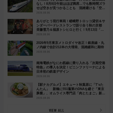
なし！8月8日午前はほぼ満席…でも数時間ズラ
せば空きが見つかることも 混雑避ける「空
席」探しのコツ
2026.08.06
ありがとう現行車両！嵯峨野トロッコ貸切＆サ
ンダーバードレストランで語り合う秋の京都
斉藤雪乃＆福原トシヒロと行く！9月13日「京
都の鉄道満喫ツアー」開催
2026.08.06
2026年9月東京メトロダイヤ改正！銀座線・丸
ノ内線で合計212本の大増発、混雑緩和に期待
2026.08.06
南海電鉄がなにわ筋線に乗り入れる「次期空港
特急」の導入を決定！ピニンファリーナによる
日本初の鉄道デザイン
2026.08.06
【駅ナカグルメ】エキュート秋葉原に「T’sた
んたん」 新橋に551蓬莱のDNAを継ぐ「東京
豚饅」、オムライス専門店「肉とたまご」新グ
ルメ続々登場！【2026年8月】
2026.08.06
VIEW ALL