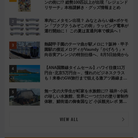
ンの街に!? 総勢100匹以上が出現「レジェンド
リサーチ」本格謎解き・グッズ情報まとめ
車内にメタモン出現？ みなとみらい線×ポケモ
ン「ブクブクうみぞこの街」ラッピング電車が
運行開始に！ この夏は直通列車で横浜へ！
熱闘甲子園のテーマ曲が駅メロに？阪神・甲子
園駅の接近メロディがVaundy「かげろう」×
向谷実アレンジの特別仕様へ、8月5日始発から
【ANA国際線タイムセール】ハワイ往復11万
円台･北京5万円台～、憧れのビジネスクラス
も！来春のGW旅行まで狙える激アツ路線まと
め（8/10まで）
無一文の大学生が町家を水族館に!? 福井･小浜
の珍しい水族館、世界に一つだけの塗り箸制作
体験、鯖街道の御食国など 小浜観光レポ 第2
弾
VIEW ALL