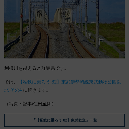
利根川を越えると群馬県です。
では、
【私鉄に乗ろう 82】東武伊勢崎線東武動物公園以
北 その4
に続きます。
（写真・記事/住田至朗）
「【私鉄に乗ろう 82】東武鉄道」一覧