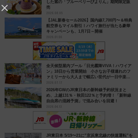
した紫の「ブルーベリーぴよりん」期間限定販
売
2026.08.05
【JAL新春セール2026】国内線7,700円〜＆特典
航空券もマイル割引！ハワイ旅行が当たる豪華
キャンペーンも、1月7日～開催
2026.01.06
全天候型屋内プール「日光霧降VIVA！ハワイア
ン」18日から営業開始 小さなお子様連れのフ
ァミリーから大人まで幅広い世代が一日中楽し
2026.07.17
る夏のリゾートを楽しんで
2026年GWのJR東日本の新幹線予約状況まと
め、上越131％・秋田122％と予約増！「新幹線
自由席の混雑予測」で混み合いを回避！
2026.04.13
JR東日本 5/19〜21に”京浜東北線の快速運転”を