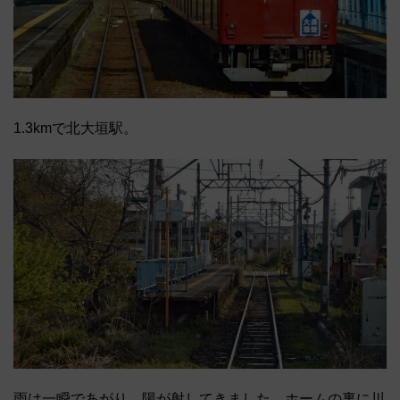
1.3kmで北大垣駅。
雨は一瞬であがり、陽が射してきました。ホームの裏に川