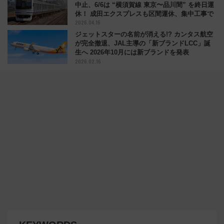
中止、6/6は “横須賀線 東京〜品川間” を終日運
休！ 成田エクスプレスも区間運休、集中工事で
2026.04.16
ジェットスターの名前が消える!? カンタス航空
が完全撤退、JAL主導の「新ブランドLCC」誕
生へ 2026年10月には新ブランドを発表
2026.02.16