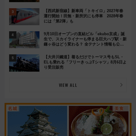
満喫
【西武新宿線】新車両「トキイロ」2027年春
運行開始！田無・新所沢にも停車 2028年春
には「第2弾」も
9月10日オープンの直結ビル「ekubo京成」誕
生で、スカイライナーも停まる巨大ハブ駅・新
鎌ヶ谷はどう変わる？ 全テナント情報も公
開！
【大井川鐵道】着るだけでトーマス号もSL・
ELも乗れる「フリーきっぷTシャツ」8月6日よ
り受注販売
VIEW ALL