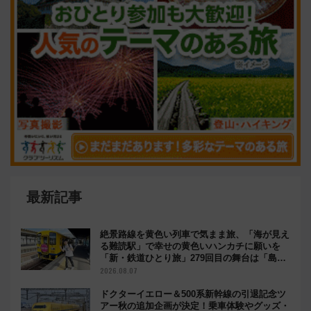
最新記事
絶景路線を黄色い列車で気まま旅、「海が見え
る難読駅」で幸せの黄色いハンカチに願いを
「新・鉄道ひとり旅」279回目の舞台は「島原
鉄道」
2026.08.07
ドクターイエロー＆500系新幹線の引退記念ツ
アー秋の追加企画が決定！乗車体験やグッズ・