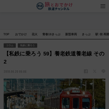
TOP
おでかけ
花火
青春18きっぷ
新型車両
きっぷ
駅･街 再
コラム
私鉄に乗ろう
【私鉄に乗ろう 59】養老鉄道養老線 その
2
2018.06.20 06:06