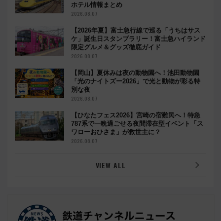
ホテル情報まとめ
2026.08.07
【2026年夏】富士急行線で巡る「うちはサス
ケ」誕生日スタンプラリー！富士急ハイランド
限定グルメ＆グッズ徹底ガイド
2026.08.07
【岡山】夏休みは夜の動物園へ！池田動物園
「光のナイトズー2026」で光と動物が彩る特
別な夜
2026.08.07
【ひなたフェス2026】宮崎の宿難民へ！特急
787系で一晩過ごせる夜間滞在型イベント「ス
ワローおひさま」が救世主に？
2026.08.07
VIEW ALL