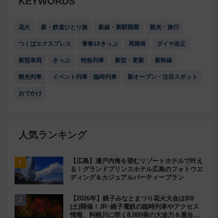
KEYWORDS
花火
新・鉄道ひとり旅
新線・新駅開業
観光・旅行
つくばエクスプレス
青春18きっぷ
再開発
ダイヤ改正
新型車両
きっぷ
特急列車
新型・更新
新幹線
観光列車
イベント列車・臨時列車
新オープン・注目スポット
おでかけ
人気ランキング
【広島】瀬戸内海を望むリゾートホテルで叶え
る！グランドプリンスホテル広島のフォトウエ
ディング＆カジュアルパーティープラン
【2026年】銚子みなとまつり花火大会は8/8
(土)開催！JR･銚子電鉄の臨時列車やアクセス
情報、利根川に咲く8,000発の大迫力＆屋台を