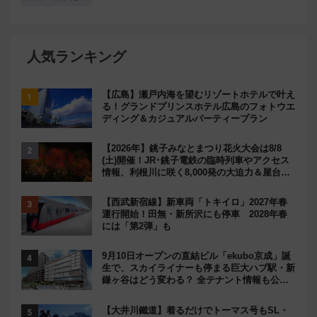
人気ランキング
【広島】瀬戸内海を望むリゾートホテルで叶え
る！グランドプリンスホテル広島のフォトウエ
ディング＆カジュアルパーティープラン
【2026年】銚子みなとまつり花火大会は8/8
(土)開催！JR･銚子電鉄の臨時列車やアクセス
情報、利根川に咲く8,000発の大迫力＆屋台を
満喫
【西武新宿線】新車両「トキイロ」2027年春
運行開始！田無・新所沢にも停車 2028年春
には「第2弾」も
9月10日オープンの直結ビル「ekubo京成」誕
生で、スカイライナーも停まる巨大ハブ駅・新
鎌ヶ谷はどう変わる？ 全テナント情報も公
開！
【大井川鐵道】着るだけでトーマス号もSL・