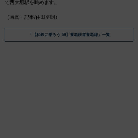
で西大垣駅を眺めます。
（写真・記事/住田至朗）
「【私鉄に乗ろう 59】養老鉄道養老線」一覧