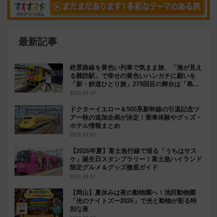
最新記事
絶景路線を黄色い列車で気まま旅、「海が見え
る難読駅」で幸せの黄色いハンカチに願いを
「新・鉄道ひとり旅」279回目の舞台は「島原
鉄道」
2026.08.07
ドクターイエロー＆500系新幹線の引退記念ツ
アー秋の追加企画が決定！乗車体験やグッズ・
ホテル情報まとめ
2026.08.07
【2026年夏】富士急行線で巡る「うちはサス
ケ」誕生日スタンプラリー！富士急ハイランド
限定グルメ＆グッズ徹底ガイド
2026.08.07
【岡山】夏休みは夜の動物園へ！池田動物園
「光のナイトズー2026」で光と動物が彩る特
別な夜