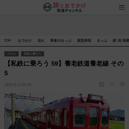
TOP
おでかけ
花火
青春18きっぷ
新型車両
きっぷ
駅･街 再
コラム
私鉄に乗ろう
【私鉄に乗ろう 59】養老鉄道養老線 その
5
2018.06.23 06:06