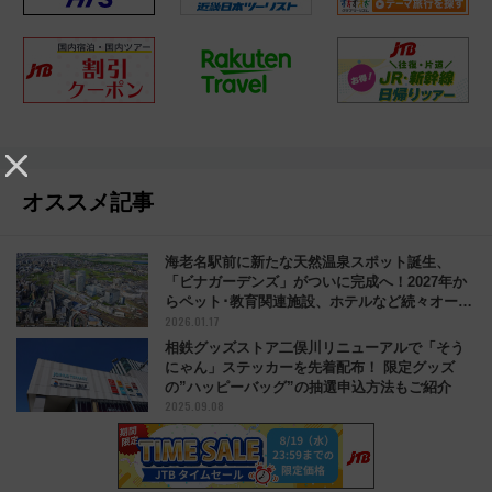
オススメ記事
海老名駅前に新たな天然温泉スポット誕生、
「ビナガーデンズ」がついに完成へ！2027年か
らペット･教育関連施設、ホテルなど続々オープ
2026.01.17
ン
相鉄グッズストア二俣川リニューアルで「そう
にゃん」ステッカーを先着配布！ 限定グッズ
の”ハッピーバッグ”の抽選申込方法もご紹介
2025.09.08