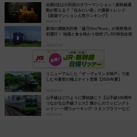
全国1位は小田原のタワーマンション！新幹線通
勤が変える？「住みたい街」の最新トレンド
【新築マンション人気ランキング】
2026.07.11
新潟の酒観光列車「越乃Shu*Kura」が長野県内
初運行！ 地酒と食を味わう信州プレDC特別企画
2026.07.29
リニューアルした「ザ・ヴェランダ神戸」で楽
しむ今夏初の極上ナイト営業【2026年夏】
2026.07.02
山手線はどのように環状線に？【山手線100周年
つながる山手線フェス】懐かしのラッピングト
レイン･一周ウォーキング･スタンプラリーなど
2025.10.09