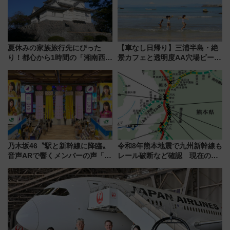
夏休みの家族旅行先にぴった
【車なし日帰り】三浦半島・絶
り！都心から1時間の「湘南西エ
景カフェと透明度AA穴場ビーチ
リア」満喫ガイド 鎌倉・江の
を巡る！ おトクな電車きっぷ活
島とは異なる魅力を持つ今夏の
用してストレスフリー旅へ行こ
注目スポット
う！
乃木坂46〝駅と新幹線に降臨〟
令和8年熊本地震で九州新幹線も
音声ARで響くメンバーの声「真
レール破断など確認 現在の運
夏の全国ツアー2026」
転見合わせ状況と交通網への影
響