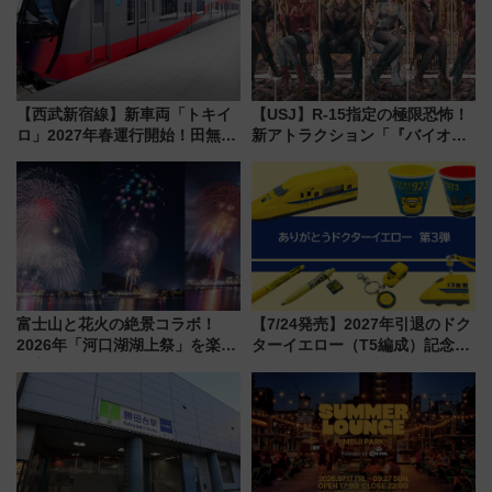
【西武新宿線】新車両「トキイ
【USJ】R-15指定の極限恐怖！
ロ」2027年春運行開始！田無・
新アトラクション「『バイオハ
新所沢にも停車 2028年春には
ザード レクイエム』 ザ・ダイ
「第2弾」も
ブ」今秋登場 ―予測不能の恐
怖に泣き叫べ―
富士山と花火の絶景コラボ！
【7/24発売】2027年引退のドク
2026年「河口湖湖上祭」を楽し
ターイエロー（T5編成）記念グ
む完全ガイド＆鉄道アクセスの
ッズ7種が登場！ 新幹線車内放
ススメ
送の目覚まし時計など通販・販
売店舗まとめ