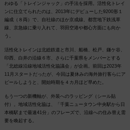
わゆる「トレインジャック」の手法を採用。活性化トレイ
ンに仕立てられたのは、2013年にデビューした9200形１
編成（８両）で、自社線のほか京成線、都営地下鉄浅草
線、京急線に乗り入れて、羽田空港や都心方面にも向か
う。
活性化トレインは北総鉄道と市川、船橋、松戸、鎌ケ谷、
印西、白井の沿線６市、さらに千葉県をメンバーとする
「北総線沿線地域活性化協議会」が企画。前回は2023年
11月スタートだったが、今回は夏休みの海外旅行客らにア
ピールしようと、開始時期を４カ月ほど早めた。
もう一つの新機軸が、外装へのラッピング（シール貼
付）。地域活性化協は、「千葉ニュータウン中央駅から日
本橋駅まで最速41分」のフレーズで、沿線への住み替え需
要を喚起する。