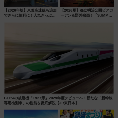
【2026年版】東葉高速線も追加
【2026夏】都立明治公園ビアガ
でさらに便利に！人気きっぷ
ーデン＆野外映画！「SUMMER
「サンキューちばフリーパス」
LOUNGE」のアクセスと上映ス
今年も発売 秋・早春に千葉県を
ケジュール 夜風とビール、映画
巡るなら使い勝手・コスパ抜群
を満喫！
East-iの後継機「E927形」2029年度デビューへ！新たな「新幹線
専用検測車」の性能を徹底解説【JR東日本】