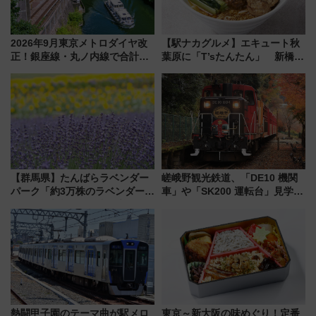
2026年9月東京メトロダイヤ改
【駅ナカグルメ】エキュート秋
正！銀座線・丸ノ内線で合計
葉原に「T’sたんたん」 新橋に
212本の大増発、混雑緩和に期
551蓬莱のDNAを継ぐ「東京豚
待
饅」、オムライス専門店「肉と
たまご」新グルメ続々登場！
【2026年8月】
【群馬県】たんばらラベンダー
嵯峨野観光鉄道、「DE10 機関
パーク「約3万株のラベンダー」
車」や「SK200 運転台」見学ツ
が見頃！新幹線＆無料送迎バス
アーを開催！ ラストランイベン
で都心から約1時間半で夏の絶景
トの一環で激レア体験できちゃ
を！
うかも 参加方法やスケジュール
をご紹介
熱闘甲子園のテーマ曲が駅メロ
東京～新大阪の味めぐり！定番