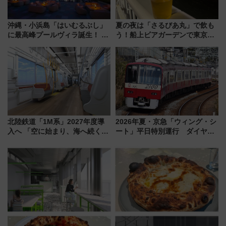
沖縄・小浜島「はいむるぶし」
夏の夜は「さるびあ丸」で飲も
に最高峰プールヴィラ誕生！ 石
う！船上ビアガーデンで東京湾
垣島から船で向かう究極のご褒
の夜景を眺めながら軽く一
美旅「何もしない贅沢」を体験
杯……工場直送生ビールや島グ
してみない？
ルメが美味い
北陸鉄道「1M系」2027年度導
2026年夏・京急「ウィング・シ
入へ 「空に始まり、海へ続く」
ート」平日特別運行 ダイヤ・
白山比咩神社をモチーフにした
乗車方法を解説！2階建てバスや
神秘的なデザイン
三浦海岸を堪能できるお出かけ
プランもご紹介