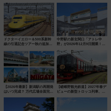
ドクターイエロー＆500系新幹
中野駅の新玄関口「アトレ中
線の引退記念ツアー秋の追加企
野」が2026年12月9日開業！新
画が決定！乗車体験やグッズ・
改札直結で屋上BBQも楽しめる
ホテル情報まとめ
注目スポット
【2026年最新】新潟駅の再開発
【嵯峨野観光鉄道】2027年春デ
はいつ完成？ 万代広場全面完成
ビューの新型トロッコ列車、い
から「にいがた2キロ」・古町再
よいよ試運転開始へ！現行車両
開発、バスタ新潟構想まで徹底
は2026年で引退
解説！