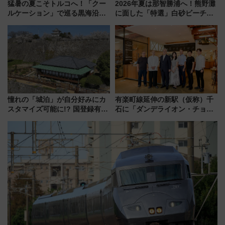
猛暑の夏こそトルコへ！「クー
2026年夏は那智勝浦へ！熊野灘
ルケーション」で巡る黒海沿岸
に面した「特選」白砂ビーチは
やエーゲ海の避暑リゾート 関
必見 「第17回那智勝浦町花火大
連検索数が前年比237％増、ナ
会」は8月11日開催！
ショジオも認める『2026年に訪
れるべき世界の旅先』
憧れの「城泊」が自分好みにカ
有楽町線延伸の新駅（仮称）千
スタマイズ可能に!? 国登録有形
石に「ダンデライオン・チョコ
文化財・丸亀城「延寿閣別館」
レート」が出店！ 東京メトロが
にオーダーメイド型の宿泊プラ
1億円出資で挑む新時代のまちづ
ンが誕生！
くりとは？