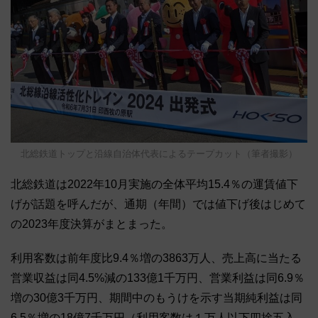
北総鉄道トップと沿線自治体代表によるテープカット（筆者撮影）
北総鉄道は2022年10月実施の全体平均15.4％の運賃値下
げが話題を呼んだが、通期（年間）では値下げ後はじめて
の2023年度決算がまとまった。
利用客数は前年度比9.4％増の3863万人、売上高に当たる
営業収益は同4.5%減の133億1千万円、営業利益は同6.9％
増の30億3千万円、期間中のもうけを示す当期純利益は同
6.5％増の18億7千万円（利用客数は１万人以下四捨五入、