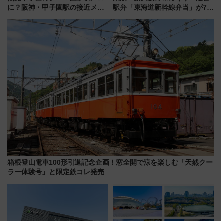
に？阪神・甲子園駅の接近メロ
駅弁「東海道新幹線弁当」が7月
ディがVaundy「かげろう」×向
21日にリニューアル発売
谷実アレンジの特別仕様へ、8月
5日始発から
箱根登山電車100形引退記念企画！窓全開で涼を楽しむ「天然クー
ラー体験号」と限定鉄コレ発売