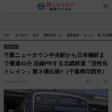
TOP
おでかけ
花火
青春18きっぷ
新型車両
きっぷ
駅･街 再
ニュース
千葉ニュータウン中央駅から日本橋駅ま
で最速41分 沿線PRする北総鉄道「活性化
トレイン」第３弾出発!!（千葉県印西市）
2024.08.03 14:08