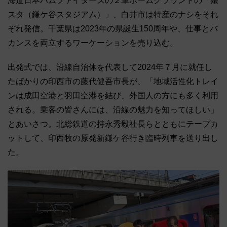
海道日本ハムファイターズの２軍ホームグラウンドの「鎌
スタ（鎌ケ谷スタジアム）」、白井市は特産のナシをそれ
ぞれ発信。千葉県は2023年の県誕生150周年や、仕事とバ
カンスを両立するワーケーションを売り込む。
出発式では、沿線自治体を代表して2024年７月に就任し
たばかりの印西市の藤代健吾市長が、「地域活性化トレイ
ンは成田空港と羽田空港を結び、外国人の方にも多く利用
される。乗客の皆さんには、沿線の魅力を知ってほしい」
とあいさつ。北総鉄道の持永秀毅社長らとともにテープカ
ットして、印西牧の原発新鎌ケ谷行き臨時列車を送り出し
た。