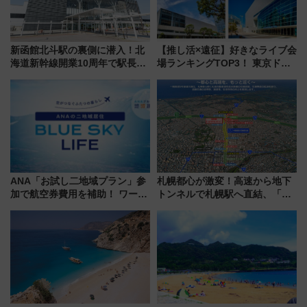
新函館北斗駅の裏側に潜入！北
【推し活×遠征】好きなライブ会
海道新幹線開業10周年で駅長
場ランキングTOP3！ 東京ドー
室・地下通路など公開イベン
ムや大阪城ホールが選ばれる理
ト 参加方法や体験内容を紹介
由と交通アクセス術、ライブ会
場に何を求める？
ANA「お試し二地域プラン」参
札幌都心が激変！高速から地下
加で航空券費用を補助！ ワーケ
トンネルで札幌駅へ直結、「創
ーションや週末移住に最適な自
成川通都心アクセス道路」が7月
治体は？ 2026年は対象のエリア
から本格着工、延長4.8km整備
が拡大！
事業の全貌