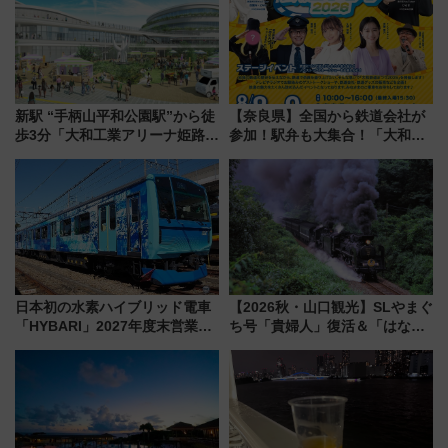
新駅 “手柄山平和公園駅”から徒
【奈良県】全国から鉄道会社が
歩3分「大和工業アリーナ姫路」
参加！駅弁も大集合！「大和鉄
10月開業！Novelbright公演 や
道まつり2026」が8月8日・9日
大相撲巡業など 豪華イベントと
に開催決定
アクセス
日本初の水素ハイブリッド電車
【2026秋・山口観光】SLやまぐ
「HYBARI」2027年度末営業運
ち号「貴婦人」復活＆「はなあ
転へ 鉄道・発電・まちづくり
かり」初走行区間も！山口DCの
で水素利活用が加速
注目観光列車まとめ きっぷの取
り方は？