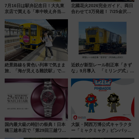
7月16日は駅弁記念日！大丸東
北國花火2026完全ガイド、両日
京店で買える「車中映え弁当」
合わせて3万発超！ 7/25金沢大
フェア【2026年夏】
会・8/1川北大会の2つの花火大
会の日程・アクセス・観覧席ま
とめ（石川県）
絶景路線を黄色い列車で気まま
近鉄が新型レール削正車「きず
旅、「海が見える難読駅」で幸
な」9月導入 「ミリング式」採
せの黄色いハンカチに願いを
用でメンテナンス作業を効率
「新・鉄道ひとり旅」279回目
化！安全性や乗り心地の向上に
の舞台は「島原鉄道」
貢献するだけでなく、全線区で
活躍するための仕組みも
国内最大級の時計の祭典！日本
大阪・関西万博公式キャラクタ
橋三越本店で「第29回三越ワー
ー「ミャクミャク」ピンバッジ
ルドウォッチフェア」開幕
新登場！関西の駅構内などで7月