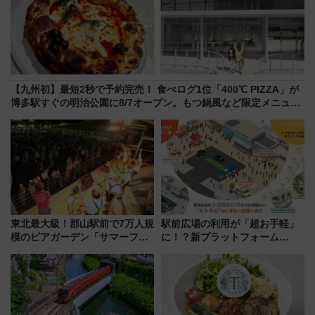
【九州初】最短2秒で予約完売！ 食べログ1位「400℃ PIZZA」が
博多駅すぐの明治公園に8/7オープン。もつ鍋風など限定メニュー
も
東北最大級！郡山駅前で7万人規
駅前広場の利用が「超お手軽」
模のビアガーデン「サマーフェ
に！？新プラットフォーム
スタ IN KORIYAMA 2026」
「HirakeBA」8月3日始動、ス
7/24-26開催！ 有料席はJRE
マホで簡単申請 物販や演奏会な
MALLで予約可能
どに【JR東日本】