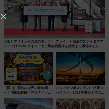
JALとマリオットの強力タッグ！ フライトと宿泊のステイタスマ
ッチでFLY ON ポイントや上級会員資格を効率よく獲得する方法
を解説
【岡山】夏休みは夜の動物園
ハウステンボスに初の「絶景コ
へ！池田動物園「光のナイトズ
ースター」2027年誕生！秋の
ー2026」で光と動物が彩る特別
「すんごいハロウィン」見どこ
な夜
ろも一挙紹介