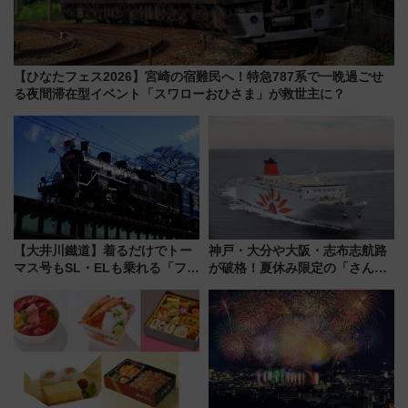
【ひなたフェス2026】宮崎の宿難民へ！特急787系で一晩過ごせ
る夜間滞在型イベント「スワローおひさま」が救世主に？
【大井川鐵道】着るだけでトー
神戸・大分や大阪・志布志航路
マス号もSL・ELも乗れる「フリ
が破格！夏休み限定の「さんふ
ーきっぷTシャツ」8月6日より
らわあスペシャルセール」スタ
受注販売
ート 夕朝食ビュッフェ付きで
快適な船旅はいかが？