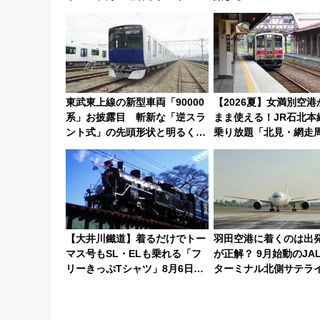
連検索数が前年比237％増、ナ
ショジオも認める『2026年に訪
れるべき世界の旅先』
東武東上線の新型車両「90000
【2026夏】女満別空
系」お披露目 斬新な「逆スラ
まま使える！JR石北本
ント式」の先頭形状と明るく開
乗り放題「北見・網走
放的な車内空間に注目、デビュ
ーパス」でおトクに道
ーは9月
（8/3発売）
【大井川鐵道】着るだけでトー
羽田空港に着くのは出
マス号もSL・ELも乗れる「フ
が正解？ 9月始動のJA
リーきっぷTシャツ」8月6日よ
ターミナル北側サテラ
り受注販売
徒歩1キロ超え！ 知っ
い変更点まとめ