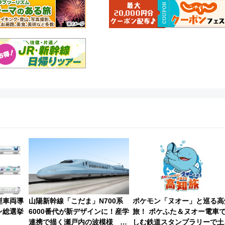
型車両導
山陽新幹線「こだま」N700系
ポケモン「ヌオー」と巡る高
ン総選挙
6000番代が新デザインに！産学
旅！ ポケふた＆ヌオー電車
連携で描く瀬戸内の波模様 運
しむ鉄道スタンプラリーで土