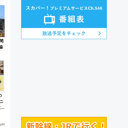
！
間
協
の
ニ
大な
徹