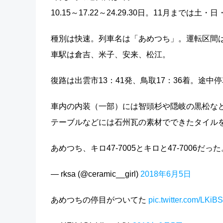
10.15～17.22～24.29.30日。11月までは土
種別は快速。列車名は「あめつち」。運転区間は
車駅は倉吉、米子、安来、松江。
復路は出雲市13：41発、鳥取17：36着。途
車内の内装（一部）には智頭杉や隠岐の黒松な
テーブルなどには石州瓦の素材でできたタイル
あめつち、キロ47-7005とキロと47-7006だっ
— rksa (@ceramic__girl)
2018年6月5日
あめつちの停目がついてた
pic.twitter.com/LKiBS