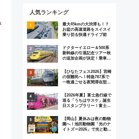
人気ランキング
停
最大45kmの大渋滞も！？
お盆の高速道路をスイスイ
乗り切る快適ドライブ術
ドクターイエロー＆500系
新幹線の引退記念ツアー秋
の追加企画が決定！乗車体
験やグッズ・ホテル情報ま
。
とめ
【ひなたフェス2026】宮崎
の宿難民へ！特急787系で
一晩過ごせる夜間滞在型イ
ベント「スワローおひさ
ま」が救世主に？
【2026年夏】富士急行線で
巡る「うちはサスケ」誕生
日スタンプラリー！富士急
ハイランド限定グルメ＆グ
ッズ徹底ガイド
【岡山】夏休みは夜の動物
園へ！池田動物園「光のナ
イトズー2026」で光と動物
が彩る特別な夜