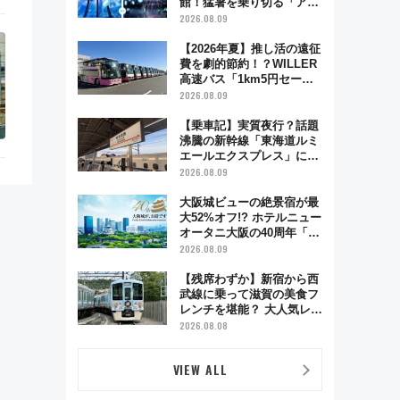
館！猛暑を乗り切る「アク
ティブパス」で夏休みをお
2026.08.09
得に楽しむ！
【2026年夏】推し活の遠征
費を劇的節約！？WILLER
高速バス「1km5円セー
ル」やワンコイン温泉の最
2026.08.09
強ルート 予約期間・対象
路線まとめ
【乗車記】実質夜行？話題
沸騰の新幹線「東海道ルミ
エールエクスプレス」に乗
車してみた 東京22時発、
2026.08.09
京都・新大阪に6時台着
見どころは岐阜羽島の素晴
大阪城ビューの絶景宿が最
らし過ぎる朝
大52%オフ!? ホテルニュー
オータニ大阪の40周年「夏
のタイムセール」で秋の関
2026.08.09
西旅を豪華にする方法（8
月20日まで！）
【残席わずか】新宿から西
武線に乗って滋賀の美食フ
レンチを堪能？ 大人気レス
トラン列車「52席の至福」
2026.08.08
で味わう近江牛や伝統文化
の特別コラボ
VIEW ALL