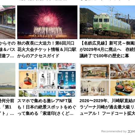
用は今冬から
路の絶景と絶品グルメを満喫
（7月18日スタート）
港からその
秋の夜長に大迫力！第6回川口
【名鉄広見線】新可児～御嵩
線＆バス
花火大会チケット情報＆川口駅
が2029年4月に廃止へ 存続
周遊フリ
からのアクセスガイド
議終了で100年の歴史に幕
東観光
発何分前
スマホで集める激レアNFT版
2026〜2029年、川崎駅直結
L「第1
も！日本の絶景スポットをめぐ
ラゾーナ川崎が過去最大級リ
イト」は
って集める「索道印(さくどう
ューアル！ フードコート拡
ておきた
いん)」企画がスタート
ど「いつから何が変わるか」
底解説！
Recommended by