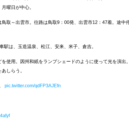
・日・月曜日が中心。
鳥取～出雲市。往路は鳥取9：00発、出雲市12：47着。途中
中停車駅は、玉造温泉、松江、安来、米子、倉吉。
どを使用。因州和紙をランプシェードのように使って光を演出
をあしらう。
た。
pic.twitter.com/qdFP3AJEfn
4afyf