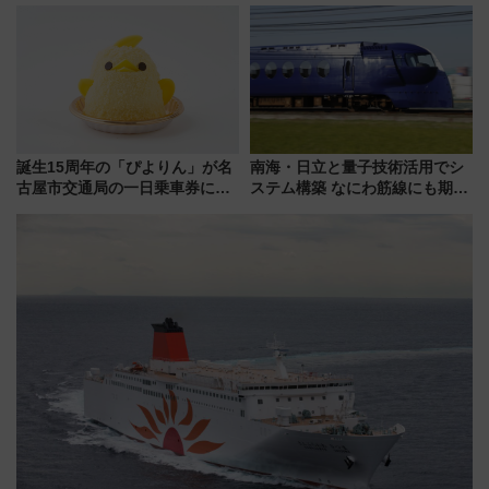
今年12月
人気フードフェス「肉祭」が同
時開催に！
誕生15周年の「ぴよりん」が名
南海・日立と量子技術活用でシ
古屋市交通局の一日乗車券に！
ステム構築 なにわ筋線にも期待
東山線では貸切電車も登場【限
乗務員・車両計画作業を短縮へ
定1万5000枚】