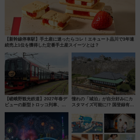
【新幹線停車駅】手土産に迷ったらコレ！エキュート品川で3年連
続売上1位を獲得した定番手土産スイーツとは？
【嵯峨野観光鉄道】2027年春デ
憧れの「城泊」が自分好みにカ
ビューの新型トロッコ列車、い
スタマイズ可能に!? 国登録有形
よいよ試運転開始へ！現行車両
文化財・丸亀城「延寿閣別館」
は2026年で引退
にオーダーメイド型の宿泊プラ
ンが誕生！