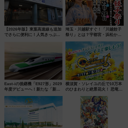
【2026年版】東葉高速線も追加
埼玉・川越駅すぐ！「川越餃子
でさらに便利に！人気きっぷ
祭り」とは？宇都宮・浜松から
「サンキューちばフリーパス」
ご当地和牛まで全国の人気餃子
今年も発売 秋・早春に千葉県を
を食べ比べ【7月25日・26日開
巡るなら使い勝手・コスパ抜群
催】
East-iの後継機「E927形」2029
横須賀・ソレイユの丘で10万本
年度デビューへ！新たな「新幹
のひまわりと絶景花火！ 恐竜や
線専用検測車」の性能を徹底解
ドッグプールなど三浦半島の日
説【JR東日本】
帰りお出かけ最新情報（2026年
7月17日～開催）