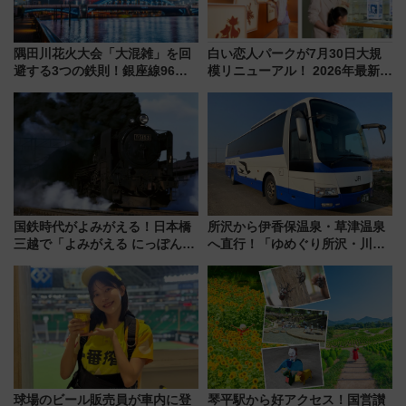
隅田川花火大会「大混雑」を回
白い恋人パークが7月30日大規
避する3つの鉄則！銀座線96本
模リニューアル！ 2026年最新の
増発･浅草線臨時ダイヤ･スカイ
新エリア・工場見学の見どころ
ツリー駅の規制まとめ 7/25開催
と料金・アクセスを徹底解説
（2026年）
（札幌市）
国鉄時代がよみがえる！日本橋
所沢から伊香保温泉・草津温泉
三越で「よみがえる にっぽんの
へ直行！「ゆめぐり所沢・川越
鉄道展」7/22-8/3開催、広田尚
号」で群馬の温泉旅をもっと気
敬の名作写真も、駅弁フェスも
軽に 運行ダイヤ・運賃を解説
同時開催！
球場のビール販売員が車内に登
琴平駅から好アクセス！国営讃