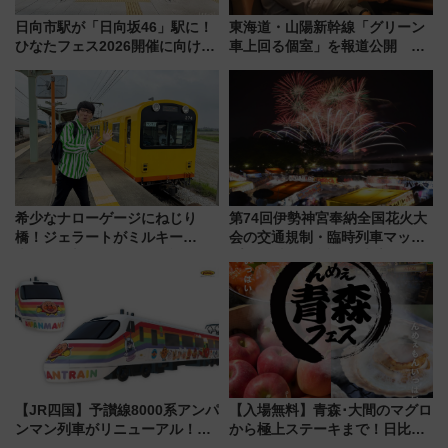
日向市駅が「日向坂46」駅に！
東海道・山陽新幹線「グリーン
ひなたフェス2026開催に向けJR
車上回る個室」を報道公開 プ
九州が記念きっぷや臨時列車で
ライベート感備えた上質な空間
全力応援 夜行列車「ドリーム
おひさま号」も走る
希少なナローゲージにねじり
第74回伊勢神宮奉納全国花火大
橋！ジェラートがミルキー
会の交通規制・臨時列車マッ
米！？「新・鉄道ひとり旅」
プ！JR東海・近鉄で快適にアク
278回目の舞台は「三岐鉄道北
セス
勢線」
【JR四国】予讃線8000系アンパ
【入場無料】青森･大間のマグロ
ンマン列車がリニューアル！内
から極上ステーキまで！日比谷
外装デザイン公開 デビューは
公園で「んめぇ青森フェス」と