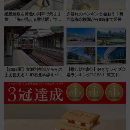
絶景路線を黄色い列車で気まま
夕暮れのペンギンと会おう！葛
旅、「海が見える難読駅」で幸
西臨海水族園が夜8時まで延長
せの黄色いハンカチに願いを
「新・鉄道ひとり旅」279回目
の舞台は「島原鉄道」
【2026夏】女満別空港からその
【推し活×遠征】好きなライブ会
まま使える！JR石北本線＆バス
場ランキングTOP3！ 東京ドー
乗り放題「北見・網走周遊フリ
ムや大阪城ホールが選ばれる理
ーパス」でおトクに道東観光
由と交通アクセス術、ライブ会
（8/3発売）
場に何を求める？