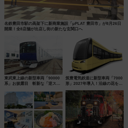
名鉄豊田市駅の高架下に新商業施設「μPLAT 豊田市」が8月26日
開業！全8店舗が出店し街の新たな玄関口へ
東武東上線の新型車両「90000
筑豊電気鉄道に新型車両「7000
系」お披露目 斬新な「逆スラ
形」2027年導入！沿線の花をイ
ント式」の先頭形状と明るく開
メージしたイエローを採用 車
放的な車内空間に注目、デビュ
内は落ち着いたゆとりある空間
ーは9月
に