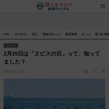
TOP
おでかけ
花火
青春18きっぷ
新型車両
きっぷ
駅･街 再
トレンド
2月25日は「ヱビスの日」って、知って
ました？
2019.02.12 13:02