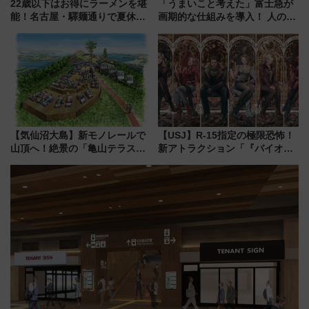
22歳以下はお得にラーメンを堪
「うまいこと考えた」富士急が
能！名古屋・驛麺通りで夏休み
画期的な仕組みを導入！ 人のか
限定「U22応援割り」が7月21日
わりにスマホが並ぶ「分身く
よりスタート
ん」始動
【気仙沼大島】新モノレールで
【USJ】R-15指定の極限恐怖！
山頂へ！絶景の「亀山テラス
新アトラクション「『バイオハ
360°」が7月19日オープン、休
ザード レクイエム』 ザ・ダイ
暇村のお得な日帰りプランも登
ブ」今秋登場 ―予測不能の恐
場
怖に泣き叫べ―