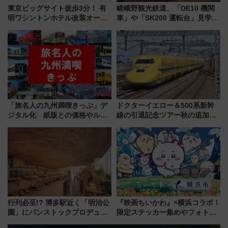
東京ビッグサイト徒歩3分！ 有
嵯峨野観光鉄道、「DE10 機関
明ワシントンホテル改装オープ
車」や「SK200 運転台」見学ツ
ン直前「ゆりかもめ運転台付き
アーを開催！ ラストランイベン
客室」や海鮮丼が人気の朝食ビ
トの一環で激レア体験できちゃ
ュッフェを現地レポ
うかも 参加方法やスケジュール
をご紹介
「旅名人の九州満喫きっぷ」デ
ドクターイエロー＆500系新幹
ジタル化 紙版との価格やルー
線の引退記念ツアー秋の追加企
ルの違いを解説
画が決定！乗車体験やグッズ・
ホテル情報まとめ
行列必至!? 博多駅近く「明治公
『映画ちいかわ』×横浜コラボ！
園」にパンストックプロデュー
限定ステッカー集めやフォトス
スの新業態『Land Bageri』8/7
ポット、特別花火でみなとみら