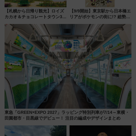
【札幌から日帰り観光】ロイズ
【9/9開始】東京駅から日本橋エ
カカオ＆チョコレートタウン3周
リアがポケモンの街に!? 総勢
年！ 9月は入場料半額やチョコ
100匹以上が出現「レジェンド
詰め放題を開催、ロイズタウン
リサーチ」本格謎解き・グッズ
駅からのアクセスも
情報まとめ
東急「GREEN×EXPO 2027」ラッピング特別列車が7/14～東横・
田園都市・目黒線でデビュー！ 注目の編成やデザインまとめ