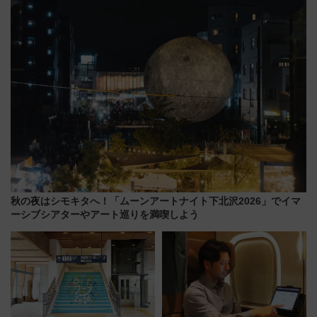
オープン 秋からはビストロ営業
いを満喫しよう（花火鑑賞会応
も！
募は7/12まで！）
秋の夜はシモキタへ！「ムーンアートナイト下北沢2026」でイマ
ーシブシアターやアート巡りを満喫しよう