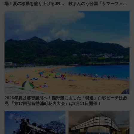
場！夏の移動を盛り上げるJR九
岐まんのう公園「サマーフェス
州「ビール新幹線」7月31日・8
タ」コキアに、ひまわりに、カ
月7日限定 ソフトバンクホーク
ブトムシに楽しいがいっぱい
スとコラボ
2026年夏は那智勝浦へ！熊野灘に面した「特選」白砂ビーチは必
見 「第17回那智勝浦町花火大会」は8月11日開催！