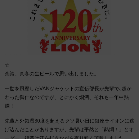
☆
余談。真冬の生ビールで思い出しました。
一世を風靡したVANジャケットの宣伝部長が先輩で､超か
わった御仁なのですが、とにかく燗酒、それも一年中熱
燗！
先輩と外気温30度を超えるクソ暑い日に銀座ライオンに逃
げ込んだことがありますが、先輩は平然と「熱燗！」とオ
ーダー。後輩は汗を拭きながら有り難く頂戴しました。