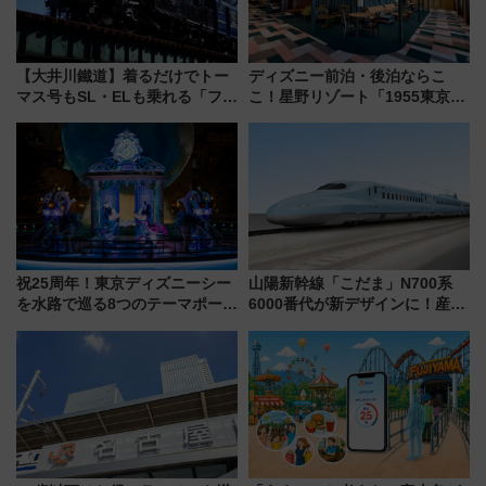
【大井川鐵道】着るだけでトー
ディズニー前泊・後泊ならこ
マス号もSL・ELも乗れる「フリ
こ！星野リゾート「1955東京ベ
ーきっぷTシャツ」8月6日より
イ」が子連れや夕食難民を救う5
受注販売
つの理由 無料バス＆24時間サー
ビスで混雑回避
祝25周年！東京ディズニーシー
山陽新幹線「こだま」N700系
を水路で巡る8つのテーマポート
6000番代が新デザインに！産学
と限定デコレーションを解説
連携で描く瀬戸内の波模様 運
用は今冬から