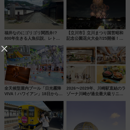
福井なのにゴリゴリ関西弁!?
【立川市】立川まつり国営昭和
800年生きる人魚伝説、レトロ
記念公園花火大会7/25開催！
建築の町並み「小浜西組」、町
5000発の花火が夜を彩る 今年は
屋カフェで非日常を！週末観光
混雑に要注意、その理由は
に最適な小浜の歩き方
全天候型屋内プール「日光霧降
2026〜2029年、川崎駅直結のラ
VIVA！ハワイアン」18日から営
ゾーナ川崎が過去最大級リニュ
業開始 小さなお子様連れのフ
ーアル！ フードコート拡大など
ァミリーから大人まで幅広い世
「いつから何が変わるか」徹底
代が一日中楽しる夏のリゾート
解説！
を楽しんで