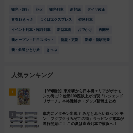
観光・旅行
花火
観光列車
新幹線
ダイヤ改正
青春18きっぷ
つくばエクスプレス
特急列車
イベント列車・臨時列車
新型車両
おでかけ
再開発
新オープン・注目スポット
新型・更新
新線・新駅開業
新・鉄道ひとり旅
きっぷ
人気ランキング
【9/9開始】東京駅から日本橋エリアがポケモ
ンの街に!? 総勢100匹以上が出現「レジェンド
リサーチ」本格謎解き・グッズ情報まとめ
車内にメタモン出現？ みなとみらい線×ポケモ
ン「ブクブクうみぞこの街」ラッピング電車が
運行開始に！ この夏は直通列車で横浜へ！