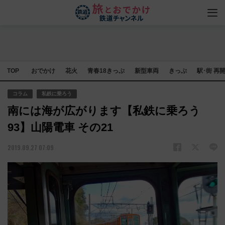
TOP
おでかけ
花火
青春18きっぷ
新型車両
きっぷ
駅･街 再
コラム
私鉄に乗ろう
南には海が広がります【私鉄に乗ろう
93】山陽電車 その21
2019.09.27 07:09