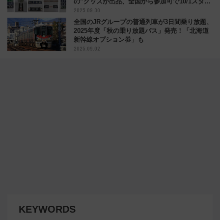
の”グッズが出品、全国から参加可で10/1スター
2025.09.30
ト
全国のJRグループの普通列車が3日間乗り放題、
2025年度「秋の乗り放題パス」発売！「北海道
新幹線オプション券」も
2025.09.02
KEYWORDS