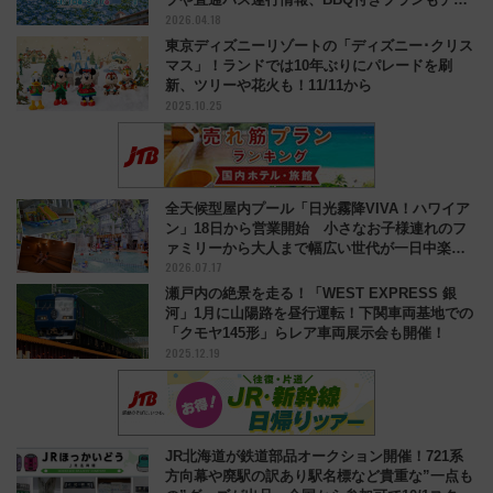
2026.04.18
ック
東京ディズニーリゾートの「ディズニー･クリス
マス」！ランドでは10年ぶりにパレードを刷
新、ツリーや花火も！11/11から
2025.10.25
全天候型屋内プール「日光霧降VIVA！ハワイア
ン」18日から営業開始 小さなお子様連れのフ
ァミリーから大人まで幅広い世代が一日中楽し
2026.07.17
る夏のリゾートを楽しんで
瀬戸内の絶景を走る！「WEST EXPRESS 銀
河」1月に山陽路を昼行運転！下関車両基地での
「クモヤ145形」らレア車両展示会も開催！
2025.12.19
JR北海道が鉄道部品オークション開催！721系
方向幕や廃駅の訳あり駅名標など貴重な”一点も