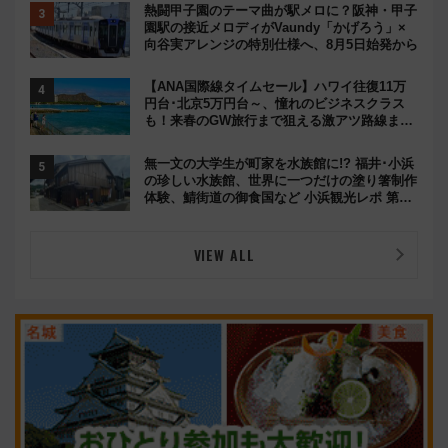
熱闘甲子園のテーマ曲が駅メロに？阪神・甲子
園駅の接近メロディがVaundy「かげろう」×
向谷実アレンジの特別仕様へ、8月5日始発から
【ANA国際線タイムセール】ハワイ往復11万
円台･北京5万円台～、憧れのビジネスクラス
も！来春のGW旅行まで狙える激アツ路線まと
め（8/10まで）
無一文の大学生が町家を水族館に!? 福井･小浜
の珍しい水族館、世界に一つだけの塗り箸制作
体験、鯖街道の御食国など 小浜観光レポ 第2
弾
VIEW ALL