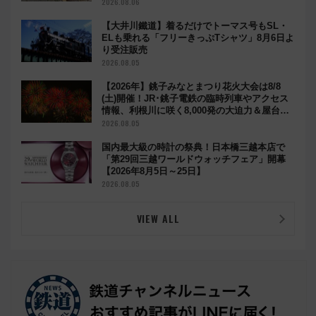
2026.08.06
【大井川鐵道】着るだけでトーマス号もSL・
ELも乗れる「フリーきっぷTシャツ」8月6日よ
り受注販売
2026.08.05
【2026年】銚子みなとまつり花火大会は8/8
(土)開催！JR･銚子電鉄の臨時列車やアクセス
情報、利根川に咲く8,000発の大迫力＆屋台を
満喫
2026.08.05
国内最大級の時計の祭典！日本橋三越本店で
「第29回三越ワールドウォッチフェア」開幕
【2026年8月5日～25日】
2026.08.05
VIEW ALL