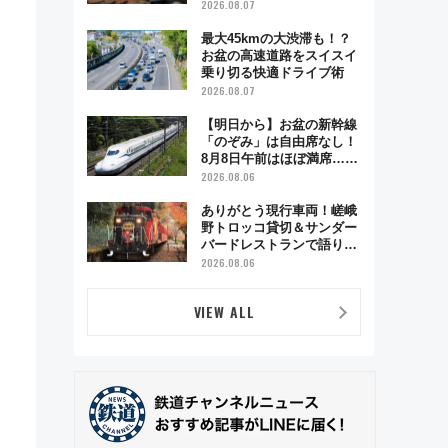
ベント「スワローおひさ
2026.08.07
ま」が救世主に？
最大45kmの大渋滞も！？
お盆の高速道路をスイスイ
乗り切る快適ドライブ術
2026.08.07
【明日から】お盆の新幹線
「のぞみ」は自由席なし！
8月8日午前はほぼ満席…で
も数時間ズラせば空きが見
2026.08.06
つかることも 混雑避ける
「空席」探しのコツ
ありがとう現行車両！嵯峨
野トロッコ貸切＆サンダー
バードレストランで語り合
う秋の京都 斉藤雪乃＆福
2026.08.06
原トシヒロと行く！9月13
日「京都の鉄道満喫ツア
VIEW ALL
ー」開催