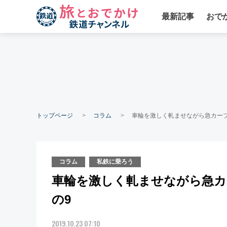
最新記事
おで
トップページ
コラム
車輪を激しく軋ませながら急カーブ
コラム
私鉄に乗ろう
車輪を激しく軋ませながら急カ
の9
2019.10.23 07:10