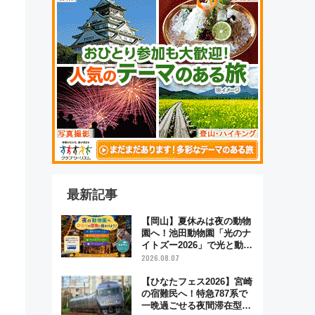
最新記事
【岡山】夏休みは夜の動物
園へ！池田動物園「光のナ
イトズー2026」で光と動物
が彩る特別な夜
2026.08.07
【ひなたフェス2026】宮崎
の宿難民へ！特急787系で
一晩過ごせる夜間滞在型イ