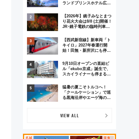
ランドプリンスホテル広島
のフォトウエディング＆カ
ジュアルパーティープラン
【2026年】銚子みなとまつ
り花火大会は8/8 (土)開催！
JR･銚子電鉄の臨時列車や
アクセス情報、利根川に咲
く8,000発の大迫力＆屋台
【西武新宿線】新車両「ト
を満喫
キイロ」2027年春運行開
始！田無・新所沢にも停
車 2028年春には「第2
弾」も
9月10日オープンの直結ビ
ル「ekubo京成」誕生で、
スカイライナーも停まる巨
大ハブ駅・新鎌ヶ谷はどう
変わる？ 全テナント情報も
猛暑の夏こそトルコへ！
公開！
「クールケーション」で巡
る黒海沿岸やエーゲ海の避
暑リゾート 関連検索数が
前年比237％増、ナショジ
オも認める『2026年に訪れ
VIEW ALL
るべき世界の旅先』