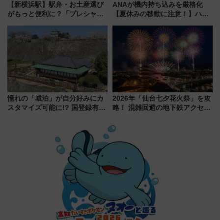
【新横浜駅】駅弁・お土産選び
ANAが機内持ち込みを厳格化
がもっと便利に？「プレシャス
【夏休みの移動に注意！】ハン
デリ＆ギフト新横浜」がオープ
ドバッグやPCケースも対象の
ン 場所や営業時間・限定弁当
「身の回り品」新サイズ制限
を紹介
(40×30×20cm)おさらい
憧れの「城泊」が自分好みにカ
2026年「仙台七夕花火祭」を攻
スタマイズ可能に!? 国登録有形
略！ 混雑回避の地下鉄アクセス
文化財・丸亀城「延寿閣別館」
からまだ買える有料席情報、花
にオーダーメイド型の宿泊プラ
火前に楽しむ仙台観光ルートま
ンが誕生！
で解説！