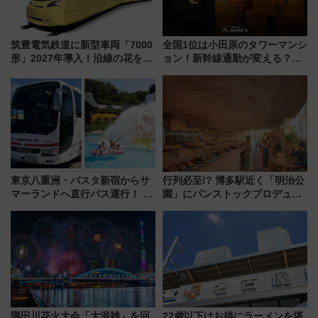
筑豊電気鉄道に新型車両「7000
全国1位は小田原のタワーマンシ
形」2027年導入！沿線の花をイ
ョン！新幹線通勤が変える？
メージしたイエローを採用 車
「住みたい街」の最新トレンド
内は落ち着いたゆとりある空間
【新築マンション人気ランキン
に
グ】
東京八重洲・バスタ新宿からサ
行列必至!? 博多駅近く「明治公
マーランドへ直行バス運行！ お
園」にパンストックプロデュー
トクな1Dayパスで夏のプールと
スの新業態『Land Bageri』8/7
推し活を楽しもう！（2026年
オープン 秋からはビストロ営業
8/1～31）
も！
隅田川花火大会「大混雑」を回
22歳以下はお得にラーメンを堪