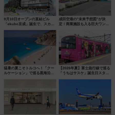
9月10日オープンの直結ビル
成田空港の”未来予想図”が決
「ekubo京成」誕生で、スカイ
定！商業施設も入る巨大ワンタ
ライナーも停まる巨大ハブ駅・
ーミナル、京成の高架新駅整備
新鎌ヶ谷はどう変わる？ 全テナ
で新型特急が品川･羽田とを結
ント情報も公開！
ぶ！ JR空港駅は2面3線化！
猛暑の夏こそトルコへ！「クー
【2026年夏】富士急行線で巡る
ルケーション」で巡る黒海沿岸
「うちはサスケ」誕生日スタン
やエーゲ海の避暑リゾート 関
プラリー！富士急ハイランド限
連検索数が前年比237％増、ナ
定グルメ＆グッズ徹底ガイド
ショジオも認める『2026年に訪
れるべき世界の旅先』