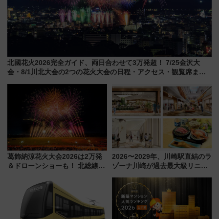
北國花火2026完全ガイド、両日合わせて3万発超！ 7/25金沢大
会・8/1川北大会の2つの花火大会の日程・アクセス・観覧席まと
め（石川県）
葛飾納涼花火大会2026は2万発
2026〜2029年、川崎駅直結のラ
＆ドローンショーも！ 北総線を
ゾーナ川崎が過去最大級リニュ
使った穴場アクセスや臨時列
ーアル！ フードコート拡大など
車、観覧スポット情報と周辺観
「いつから何が変わるか」徹底
光まとめ（7/28開催）
解説！