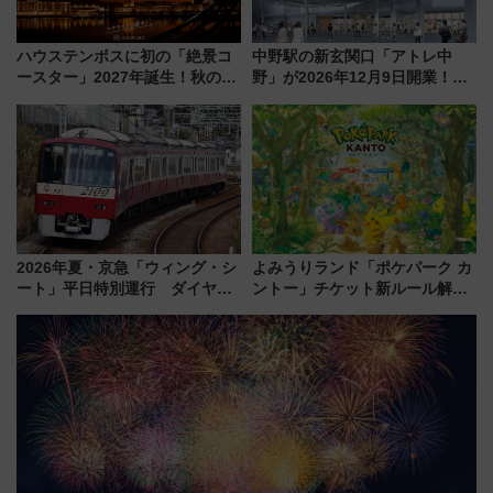
ハウステンボスに初の「絶景コ
中野駅の新玄関口「アトレ中
ースター」2027年誕生！秋の
野」が2026年12月9日開業！新
「すんごいハロウィン」見どこ
改札直結で屋上BBQも楽しめる
ろも一挙紹介
注目スポット
2026年夏・京急「ウィング・シ
よみうりランド「ポケパーク カ
ート」平日特別運行 ダイヤ・
ントー」チケット新ルール解
乗車方法を解説！2階建てバスや
説！購入制限の緩和と入場時の
三浦海岸を堪能できるお出かけ
本人確認が11月スタート
プランもご紹介