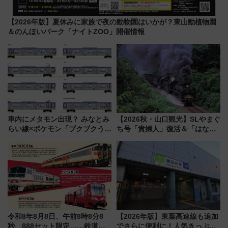
【2026年版】夏休みに家族で夜の動物園はいかが？東山動植物園
＆のんほいパーク「ナイトZOO」開催情報
車内にメタモン出現？ みなとみ
【2026秋・山口観光】SLやまぐ
らい線×ポケモン「ブクブクうみ
ち号「貴婦人」復活＆「はなあ
ぞこの街」ラッピング電車が運
かり」初走行区間も！山口DCの
行開始に！ この夏は直通列車で
注目観光列車まとめ きっぷの取
横浜へ！
り方は？
令和8年8月8日、午前8時8分8
【2026年版】東葉高速線も追加
秒、888セット限定……鉄道各
でさらに便利に！人気きっぷ