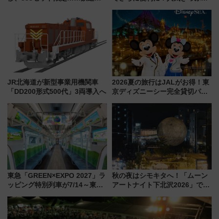
社の「8・8・8」な記念きっぷ
「サンキューちばフリーパス」
たち
今年も発売 秋・早春に千葉県を
巡るなら使い勝手・コスパ抜群
JR北海道が新型事業用機関車
2026夏の旅行はJALがお得！東
「DD200形式500代」3両導入へ
京ディズニーシー完全貸切パー
ティー招待券が当たるキャンペ
ーン始まる 条件は「夏の国内
線に2回搭乗」
東急「GREEN×EXPO 2027」ラ
秋の夜はシモキタへ！「ムーン
ッピング特別列車が7/14～東
アートナイト下北沢2026」でイ
横・田園都市・目黒線でデビュ
マーシブシアターやアート巡り
ー！ 注目の編成やデザインまと
を満喫しよう
め