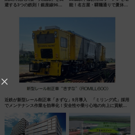
避する3つの鉄則！銀座線96本
能！名古屋・驛麺通りで夏休み
増発･浅草線臨時ダイヤ･スカイ
限定「U22応援割り」が7月21日
ツリー駅の規制まとめ 7/25開催
よりスタート
（2026年）
近鉄が新型レール削正車「きずな」9月導入 「ミリング式」採用
でメンテナンス作業を効率化！安全性や乗り心地の向上に貢献す
るだけでなく、全線区で活躍するための仕組みも