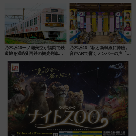
型3000系で大阪梅田～山陽姫路
アーを開催！ ラストランイベン
を快適移動
トの一環で激レア体験できちゃ
うかも 参加方法やスケジュール
をご紹介
乃木坂46一ノ瀬美空が福岡で鉄
乃木坂46〝駅と新幹線に降臨〟
道旅を満喫⁈ 西鉄の観光列車
音声ARで響くメンバーの声「真
「THE RAIL KITCHEN
夏の全国ツアー2026」
CHIKUGO」で巡る福岡･太宰
府･柳川の旅！YouTubeが公開
に