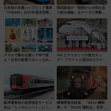
日本初の水素ハイブリッド電車
西武鉄道が「昭和から令和を走
「HYBARI」2027年度末営業運
り鉄分補給」をテーマに博覧会
転へ 鉄道・発電・まちづくり
を実施！くすのきホールで8月
で水素利活用が加速
14日から 新車両「トキイロ」体
験ブースも アクセスや申込方法
を解説
スマホで集める激レアNFT版
JALとマリオットの強力タッ
も！日本の絶景スポットをめぐ
グ！ フライトと宿泊のステイタ
って集める「索道印(さくどうい
スマッチでFLY ON ポイントや
ん)」企画がスタート
上級会員資格を効率よく獲得す
る方法を解説
阪神電車初の座席指定サービス
嵯峨野観光鉄道、「DE10 機関
名は「らくやんシート」に！新
車」や「SK200 運転台」見学ツ