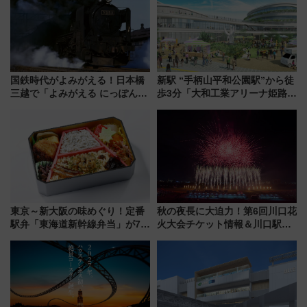
国鉄時代がよみがえる！日本橋
新駅 “手柄山平和公園駅”から徒
三越で「よみがえる にっぽんの
歩3分「大和工業アリーナ姫路」
鉄道展」7/22-8/3開催、広田尚
10月開業！Novelbright公演 や
敬の名作写真も、駅弁フェスも
大相撲巡業など 豪華イベントと
同時開催！
アクセス
東京～新大阪の味めぐり！定番
秋の夜長に大迫力！第6回川口花
駅弁「東海道新幹線弁当」が7月
火大会チケット情報＆川口駅か
21日にリニューアル発売
らのアクセスガイド