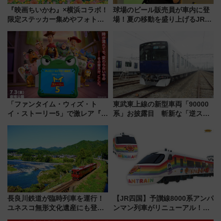
『映画ちいかわ』×横浜コラボ！
球場のビール販売員が車内に登
限定ステッカー集めやフォトス
場！夏の移動を盛り上げるJR九
ポット、特別花火でみなとみら
州「ビール新幹線」7月31日・8
いを満喫しよう（花火鑑賞会応
月7日限定 ソフトバンクホーク
募は7/12まで！）
スとコラボ
「ファンタイム・ウィズ・ト
東武東上線の新型車両「90000
イ・ストーリー5」で激レア『ロ
系」お披露目 斬新な「逆スラ
ルカナ』カードをゲット！最新
ント式」の先頭形状と明るく開
デコレーションも徹底解説
放的な車内空間に注目、デビュ
ーは9月
長良川鉄道が臨時列車を運行！
【JR四国】予讃線8000系アンパ
ユネスコ無形文化遺産にも登録
ンマン列車がリニューアル！内
された「郡上おどり」楽しむ人
外装デザイン公開 デビューは