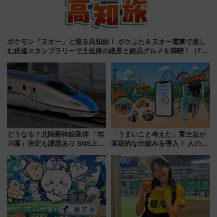
ポケモン「ヌオー」と巡る高知旅！ ポケふた＆ヌオー電車で楽し
む鉄道スタンプラリーで土佐路の絶景と絶品グルメを満喫！（7月
18日スタート）
どうなる？北陸新幹線延伸 「桂
「うまいこと考えた」富士急が
川案」決定も課題あり SNS上の
画期的な仕組みを導入！ 人のか
声は
わりにスマホが並ぶ「分身く
ん」始動