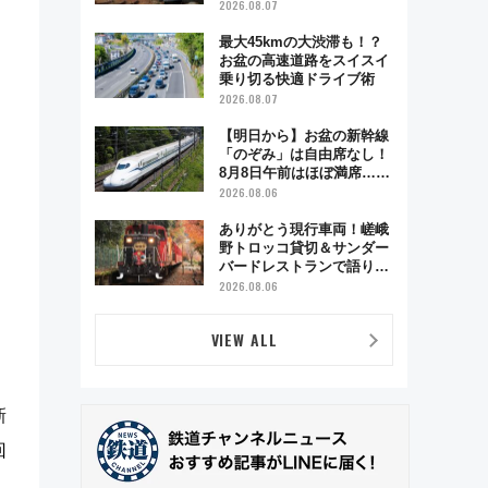
ベント「スワローおひさ
2026.08.07
ま」が救世主に？
最大45kmの大渋滞も！？
お盆の高速道路をスイスイ
乗り切る快適ドライブ術
2026.08.07
【明日から】お盆の新幹線
「のぞみ」は自由席なし！
8月8日午前はほぼ満席…で
も数時間ズラせば空きが見
2026.08.06
つかることも 混雑避ける
「空席」探しのコツ
ありがとう現行車両！嵯峨
野トロッコ貸切＆サンダー
バードレストランで語り合
う秋の京都 斉藤雪乃＆福
2026.08.06
原トシヒロと行く！9月13
日「京都の鉄道満喫ツア
VIEW ALL
ー」開催
新
回