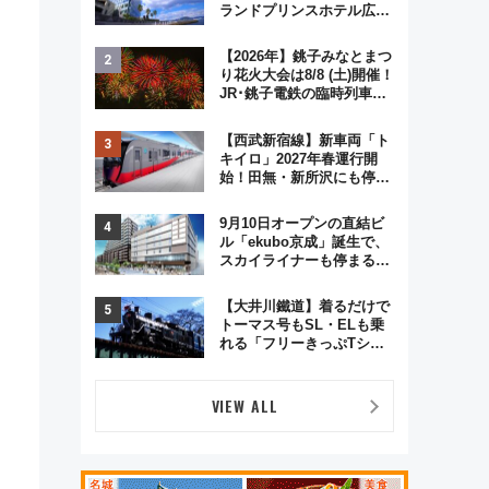
ランドプリンスホテル広島
のフォトウエディング＆カ
ジュアルパーティープラン
【2026年】銚子みなとまつ
り花火大会は8/8 (土)開催！
JR･銚子電鉄の臨時列車や
アクセス情報、利根川に咲
く8,000発の大迫力＆屋台
【西武新宿線】新車両「ト
を満喫
キイロ」2027年春運行開
始！田無・新所沢にも停
車 2028年春には「第2
弾」も
9月10日オープンの直結ビ
ル「ekubo京成」誕生で、
スカイライナーも停まる巨
大ハブ駅・新鎌ヶ谷はどう
変わる？ 全テナント情報も
【大井川鐵道】着るだけで
公開！
トーマス号もSL・ELも乗
れる「フリーきっぷTシャ
ツ」8月6日より受注販売
VIEW ALL