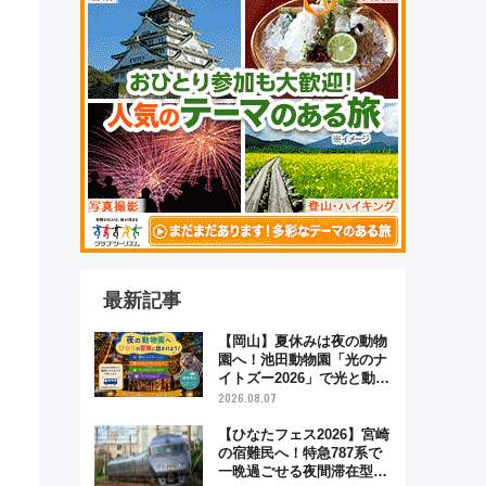
最新記事
【岡山】夏休みは夜の動物
園へ！池田動物園「光のナ
イトズー2026」で光と動物
が彩る特別な夜
2026.08.07
【ひなたフェス2026】宮崎
の宿難民へ！特急787系で
一晩過ごせる夜間滞在型イ