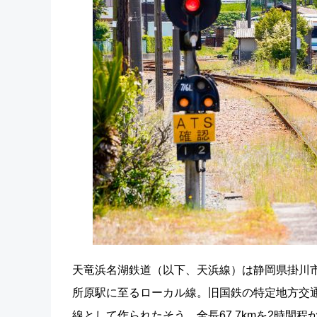
天竜浜名湖鉄道（以下、天浜線）は静岡県掛川
所原駅に至るローカル線。旧国鉄の特定地方交
線として作られたそう。全長67.7kmを2時間