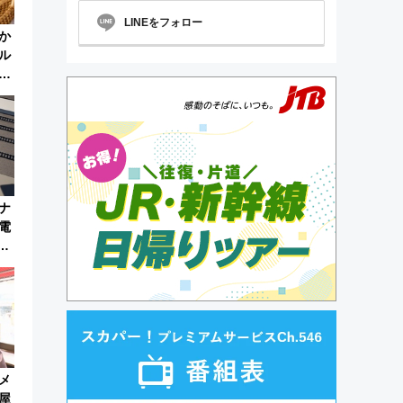
LINEをフォロー
か
ル
販
ナ
電
を
覚
メ
屋