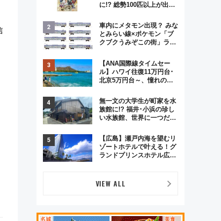
に!? 総勢100匹以上が出現
「レジェンドリサーチ」本
格謎解き・グッズ情報まと
車内にメタモン出現？ みな
信
め
とみらい線×ポケモン「ブ
クブクうみぞこの街」ラッ
ピング電車が運行開始に！
この夏は直通列車で横浜
【ANA国際線タイムセー
へ！
ル】ハワイ往復11万円台･
北京5万円台～、憧れのビ
ジネスクラスも！来春の
GW旅行まで狙える激アツ
無一文の大学生が町家を水
路線まとめ（8/10まで）
族館に!? 福井･小浜の珍し
い水族館、世界に一つだけ
の塗り箸制作体験、鯖街道
の御食国など 小浜観光レポ
【広島】瀬戸内海を望むリ
第2弾
ゾートホテルで叶える！グ
ランドプリンスホテル広島
のフォトウエディング＆カ
ジュアルパーティープラン
VIEW ALL