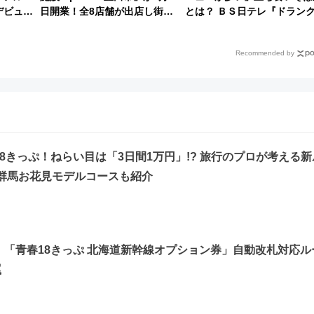
デビュー
日開業！全8店舗が出店し街の
とは？ ＢＳ日テレ『ドラン
新たな玄関口へ
地のふらっと立ち食いそば』
7/27夜10時～放送
Recommended by
18きっぷ！ねらい目は「3日間1万円」!? 旅行のプロが考える新
群馬お花見モデルコースも紹介
須！「青春18きっぷ 北海道新幹線オプション券」自動改札対応ル
罠