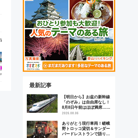
最新記事
【明日から】お盆の新幹線
「のぞみ」は自由席なし！
8月8日午前はほぼ満席…で
も数時間ズラせば空きが見
2026.08.06
つかることも 混雑避ける
「空席」探しのコツ
ありがとう現行車両！嵯峨
野トロッコ貸切＆サンダー
バードレストランで語り合