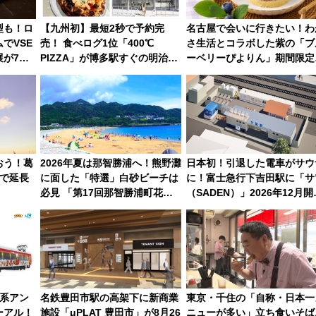
型も！ロ
【九州初】最短2秒で予約完
名古屋で会いに行きたい！わ
でVSE
売！ 食べログ1位「400℃
さ生活とコラボした紫の「ブ
が7月
PIZZA」が博多駅すぐの明治公
ーベリーぴよりん」期間限定
園に8/7オープン。もつ鍋風な
売
ど限定メニューも
おう！葛
2026年夏は那智勝浦へ！熊野灘
日本初！引退した電車がサウ
で延長
に面した「特選」白砂ビーチは
に！富士急行下吉田駅に「サ
必見 「第17回那智勝浦町花火
（SADEN）」2026年12月開
大会」は8月11日開催！
業 行き交う電車の音や振動
感じながら「ととのう」新感
0系アン
名鉄豊田市駅の高架下に新商業
東京・千住の「自称・日本一
ーアル！
施設「μPLAT 豊田市」が8月26
ニューが多い」立ち食いそば