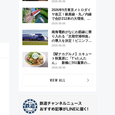
う秋の京都 斉藤雪乃＆福
2026.08.06
原トシヒロと行く！9月13
日「京都の鉄道満喫ツア
2026年9月東京メトロダイ
ー」開催
ヤ改正！銀座線・丸ノ内線
で合計212本の大増発、混
雑緩和に期待
2026.08.06
南海電鉄がなにわ筋線に乗
り入れる「次期空港特急」
の導入を決定！ピニンファ
リーナによる日本初の鉄道
2026.08.06
デザイン
【駅ナカグルメ】エキュー
ト秋葉原に「T’sたんた
ん」 新橋に551蓬莱の
DNAを継ぐ「東京豚饅」、
2026.08.06
オムライス専門店「肉とた
まご」新グルメ続々登場！
VIEW ALL
【2026年8月】