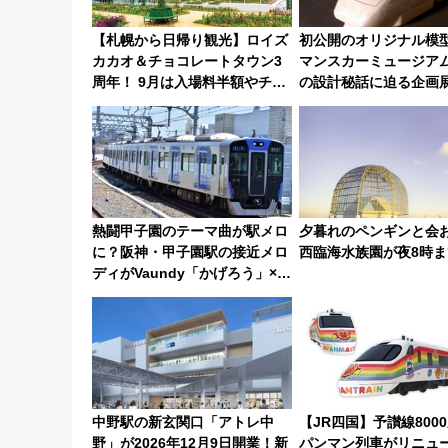
【札幌から日帰り観光】ロイズ
初公開のオリジナル模
カカオ＆チョコレートタウン3
マンスカーミュージアム
周年！ 9月は入場料半額やチョ
の設計秘話に迫る企画展
コ詰め放題を開催、ロイズタウ
15日スタート
ン駅からのアクセスも
熱闘甲子園のテーマ曲が駅メロ
夕暮れのペンギンと会
に？阪神・甲子園駅の接近メロ
西臨海水族園が夜8時ま
ディがVaundy「かげろう」×向
谷実アレンジの特別仕様へ、8
月5日始発から
中野駅の新玄関口「アトレ中
【JR四国】予讃線800
野」が2026年12月9日開業！新
パンマン列車がリニュ