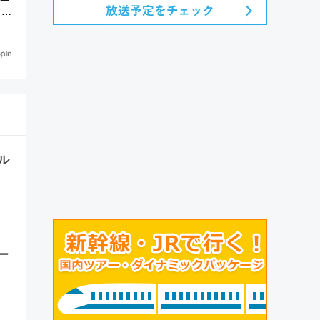
ク塚
ル
ー