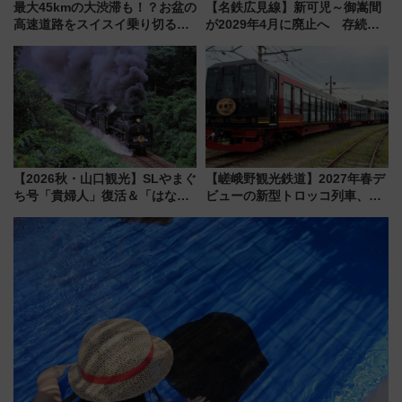
最大45kmの大渋滞も！？お盆の
【名鉄広見線】新可児～御嵩間
高速道路をスイスイ乗り切る快
が2029年4月に廃止へ 存続協
適ドライブ術
議終了で100年の歴史に幕
【2026秋・山口観光】SLやまぐ
【嵯峨野観光鉄道】2027年春デ
ち号「貴婦人」復活＆「はなあ
ビューの新型トロッコ列車、い
かり」初走行区間も！山口DCの
よいよ試運転開始へ！現行車両
注目観光列車まとめ きっぷの取
は2026年で引退
り方は？