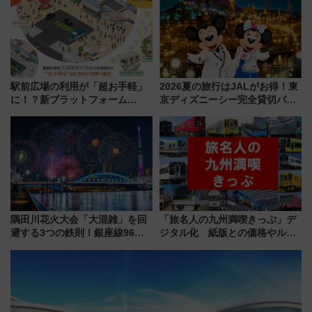
駅前広場の利用が「超お手軽」
2026夏の旅行はJALがお得！東
に！？新プラットフォーム
京ディズニーシー完全貸切パー
「HirakeBA」8月3日始動、ス
ティー招待券が当たるキャンペ
マホで簡単申請 物販や演奏会な
ーン始まる 条件は「夏の国内
どに【JR東日本】
線に2回搭乗」
隅田川花火大会「大混雑」を回
「旅名人の九州満喫きっぷ」デ
避する3つの鉄則！銀座線96本
ジタル化 紙版との価格やルー
増発･浅草線臨時ダイヤ･スカイ
ルの違いを解説
ツリー駅の規制まとめ 7/25開催
（2026年）