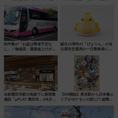
連携で描く瀬戸内の波模様 運
み野線「ゆめが丘ソラトス」2周
用は今冬から
年祭にそうにゃん＆DB.スター
マンが登場
約半数が「お盆は帰省予定な
誕生15周年の「ぴよりん」が名
し」！物価高・運賃値上げが財
古屋市交通局の一日乗車券に！
布を直撃、往復1万円以内なら帰
東山線では貸切電車も登場【限
りたいけど……【WILLER お盆
定1万5000枚】
帰省動向調査】
名鉄豊田市駅の高架下に新商業
【9/9開始】東京駅から日本橋エ
施設「μPLAT 豊田市」が8月26
リアがポケモンの街に!? 総勢
日開業！全8店舗が出店し街の新
100匹以上が出現「レジェンド
たな玄関口へ
リサーチ」本格謎解き・グッズ
情報まとめ