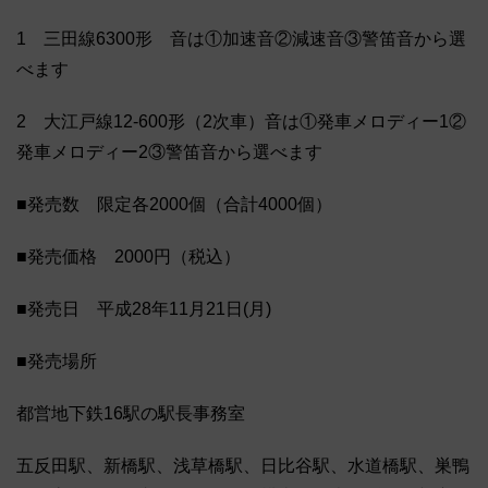
1 三田線6300形 音は①加速音②減速音③警笛音から選
べます
2 大江戸線12-600形（2次車）音は①発車メロディー1②
発車メロディー2③警笛音から選べます
■発売数 限定各2000個（合計4000個）
■発売価格 2000円（税込）
■発売日 平成28年11月21日(月)
■発売場所
都営地下鉄16駅の駅長事務室
五反田駅、新橋駅、浅草橋駅、日比谷駅、水道橋駅、巣鴨