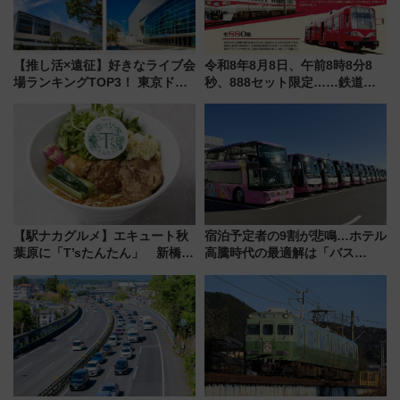
【推し活×遠征】好きなライブ会
令和8年8月8日、午前8時8分8
場ランキングTOP3！ 東京ドー
秒、888セット限定……鉄道各
ムや大阪城ホールが選ばれる理
社の「8・8・8」な記念きっぷ
由と交通アクセス術、ライブ会
たち
場に何を求める？
【駅ナカグルメ】エキュート秋
宿泊予定者の9割が悲鳴…ホテル
葉原に「T’sたんたん」 新橋に
高騰時代の最適解は「バス
551蓬莱のDNAを継ぐ「東京豚
泊」!? WILLER最新調査で判明
饅」、オムライス専門店「肉と
した、推し活遠征や観光時のリ
たまご」新グルメ続々登場！
アルな懐事情
【2026年8月】