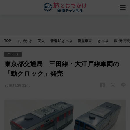
TOP
おでかけ
花火
青春18きっぷ
新型車両
きっぷ
駅･街 再
ニュース
東京都交通局 三田線・大江戸線車両の
「動クロック」発売
2016.10.28 23:10