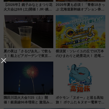
【2026年】銚子みなとまつり花
2026年夏も必須！「青春18きっ
火大会は8/8 (土)開催！JR･銚子
ぷ 北海道新幹線オプション券」
電鉄の臨時列車やアクセス情
自動改札対応ルールと途中下車
報、利根川に咲く8,000発の大迫
の罠
力＆屋台を満喫
夏の夜は「さるびあ丸」で飲も
横須賀・ソレイユの丘で10万本
う！船上ビアガーデンで東京湾
のひまわりと絶景花火！ 恐竜や
の夜景を眺めながら軽く一
ドッグプールなど三浦半島の日
杯……工場直送生ビールや島グ
帰りお出かけ最新情報（2026年
ルメが美味い
7月17日～開催）
隅田川花火大会7/25（土）開
ポケモン「ヌオー」と巡る高知
催！銀座線96本増発と 激混みの
旅！ ポケふた＆ヌオー電車で楽
「浅草駅」を回避する最寄り駅･
しむ鉄道スタンプラリーで土佐