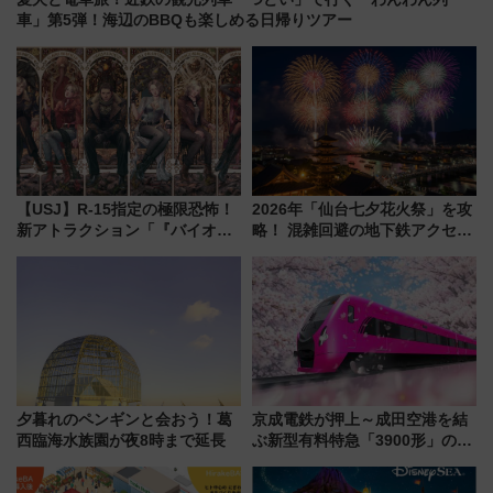
車」第5弾！海辺のBBQも楽しめる日帰りツアー
【USJ】R-15指定の極限恐怖！
2026年「仙台七夕花火祭」を攻
新アトラクション「『バイオハ
略！ 混雑回避の地下鉄アクセス
ザード レクイエム』 ザ・ダイ
からまだ買える有料席情報、花
ブ」今秋登場 ―予測不能の恐
火前に楽しむ仙台観光ルートま
怖に泣き叫べ―
で解説！
夕暮れのペンギンと会おう！葛
京成電鉄が押上～成田空港を結
西臨海水族園が夜8時まで延長
ぶ新型有料特急「3900形」のコ
ンセプト・デザイン公開 愛称
募集も実施