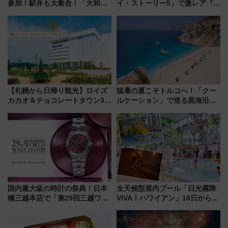
参加！駅弁も大集合！「大和鉄
イ・ストーリー5」で激レア『ロ
道まつり2026」が8月8日・9日
ルカナ』カードをゲット！最新
に開催決定
デコレーションも徹底解説
【札幌から日帰り観光】ロイズ
猛暑の夏こそトルコへ！「クー
カカオ＆チョコレートタウン3周
ルケーション」で巡る黒海沿岸
年！ 9月は入場料半額やチョコ
やエーゲ海の避暑リゾート 関
詰め放題を開催、ロイズタウン
連検索数が前年比237％増、ナ
駅からのアクセスも
ショジオも認める『2026年に訪
れるべき世界の旅先』
国内最大級の時計の祭典！日本
全天候型屋内プール「日光霧降
橋三越本店で「第29回三越ワー
VIVA！ハワイアン」18日から営
ルドウォッチフェア」開幕
業開始 小さなお子様連れのフ
【2026年8月5日～25日】
ァミリーから大人まで幅広い世
代が一日中楽しる夏のリゾート