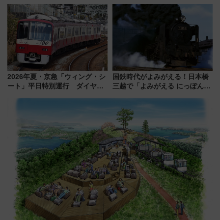
予約急増中、いまから狙うべき
決定！ピニンファリーナによる
日は？
日本初の鉄道デザイン
2026年夏・京急「ウィング・シ
国鉄時代がよみがえる！日本橋
ート」平日特別運行 ダイヤ・
三越で「よみがえる にっぽんの
乗車方法を解説！2階建てバスや
鉄道展」7/22-8/3開催、広田尚
三浦海岸を堪能できるお出かけ
敬の名作写真も、駅弁フェスも
プランもご紹介
同時開催！