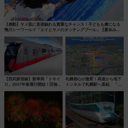
【感動】サメ肌に直接触れる貴重なチャンス！子どもも虜になる
鴨川シーワールド「エイとサメのタッチングプール」【夏休み限
定企画】
【西武新宿線】新車両「トキイ
札幌都心が激変！高速から地下
ロ」2027年春運行開始！田無・
トンネルで札幌駅へ直結、「創
新所沢にも停車 2028年春には
成川通都心アクセス道路」が7月
「第2弾」も
から本格着工、延長4.8km整備
事業の全貌