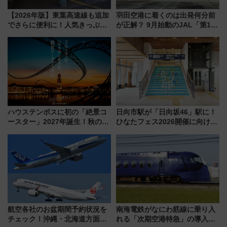
【2026年版】東葉高速線も追加
羽田空港に着くのは出発何分前
でさらに便利に！人気きっぷ
が正解？ 9月始動のJAL「第1タ
「サンキューちばフリーパス」
ーミナル北側サテライト」は徒
今年も発売 秋・早春に千葉県を
歩1キロ超え！ 知っておきたい
巡るなら使い勝手・コスパ抜群
変更点まとめ
ハウステンボスに初の「絶景コ
日向市駅が「日向坂46」駅に！
ースター」2027年誕生！秋の
ひなたフェス2026開催に向けJR
「すんごいハロウィン」見どこ
九州が記念きっぷや臨時列車で
ろも一挙紹介
全力応援 夜行列車「ドリーム
おひさま号」も走る
航空各社のお盆期間予約状況を
南海電鉄がなにわ筋線に乗り入
チェック！沖縄・北海道方面は
れる「次期空港特急」の導入を