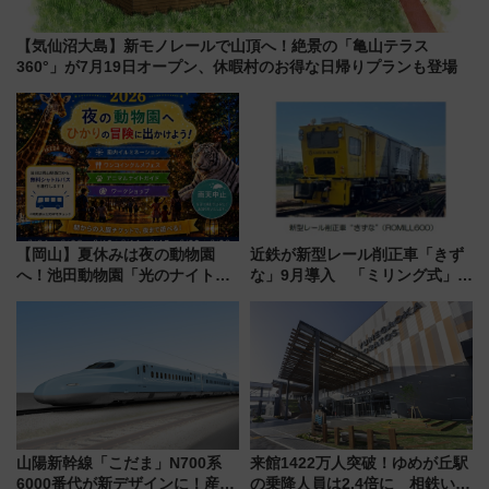
【気仙沼大島】新モノレールで山頂へ！絶景の「亀山テラス
360°」が7月19日オープン、休暇村のお得な日帰りプランも登場
【岡山】夏休みは夜の動物園
近鉄が新型レール削正車「きず
へ！池田動物園「光のナイトズ
な」9月導入 「ミリング式」採
ー2026」で光と動物が彩る特別
用でメンテナンス作業を効率
な夜
化！安全性や乗り心地の向上に
貢献するだけでなく、全線区で
活躍するための仕組みも
山陽新幹線「こだま」N700系
来館1422万人突破！ゆめが丘駅
6000番代が新デザインに！産学
の乗降人員は2.4倍に 相鉄いず