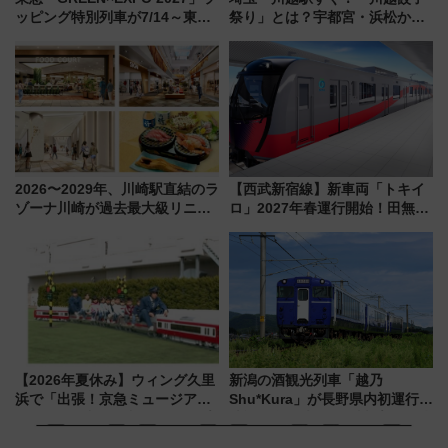
ッピング特別列車が7/14～東
祭り」とは？宇都宮・浜松から
横・田園都市・目黒線でデビュ
ご当地和牛まで全国の人気餃子
ー！ 注目の編成やデザインまと
を食べ比べ【7月25日・26日開
め
催】
2026〜2029年、川崎駅直結のラ
【西武新宿線】新車両「トキイ
ゾーナ川崎が過去最大級リニュ
ロ」2027年春運行開始！田無・
ーアル！ フードコート拡大など
新所沢にも停車 2028年春には
「いつから何が変わるか」徹底
「第2弾」も
解説！
【2026年夏休み】ウィング久里
新潟の酒観光列車「越乃
浜で「出張！京急ミュージア
Shu*Kura」が長野県内初運行！
ム」開催！入場無料でスタンプ
地酒と食を味わう信州プレDC特
ラリーや子ども制服撮影も
別企画