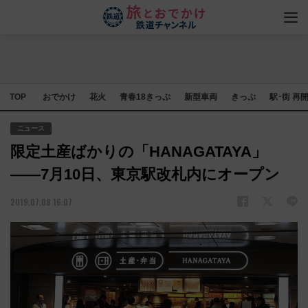
TOP
おでかけ
花火
青春18きっぷ
新型車両
きっぷ
駅･街 再
ニュース
限定土産ばかりの「HANAGATAYA」
――7月10日、東京駅改札内にオープン
2019.07.08 16:07