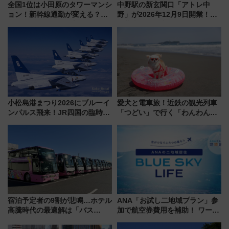
全国1位は小田原のタワーマンシ
中野駅の新玄関口「アトレ中
ョン！新幹線通勤が変える？
野」が2026年12月9日開業！新
「住みたい街」の最新トレンド
改札直結で屋上BBQも楽しめる
【新築マンション人気ランキン
注目スポット
グ】
小松島港まつり2026にブルーイ
愛犬と電車旅！近鉄の観光列車
ンパルス飛来！JR四国の臨時ダ
「つどい」で行く「わんわん列
イヤや駐車場予約を徹底解説
車」第5弾！海辺のBBQも楽し
める日帰りツアー
宿泊予定者の9割が悲鳴…ホテル
ANA「お試し二地域プラン」参
高騰時代の最適解は「バス
加で航空券費用を補助！ ワーケ
泊」!? WILLER最新調査で判明
ーションや週末移住に最適な自