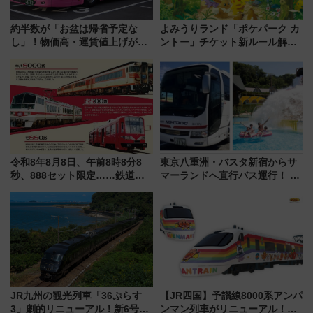
約半数が「お盆は帰省予定な
よみうりランド「ポケパーク カ
し」！物価高・運賃値上げが財
ントー」チケット新ルール解
布を直撃、往復1万円以内なら帰
説！購入制限の緩和と入場時の
りたいけど……【WILLER お盆
本人確認が11月スタート
帰省動向調査】
令和8年8月8日、午前8時8分8
東京八重洲・バスタ新宿からサ
秒、888セット限定……鉄道各
マーランドへ直行バス運行！ お
社の「8・8・8」な記念きっぷ
トクな1Dayパスで夏のプールと
たち
推し活を楽しもう！（2026年
8/1～31）
JR九州の観光列車「36ぷらす
【JR四国】予讃線8000系アンパ
3」劇的リニューアル！新6号車
ンマン列車がリニューアル！内