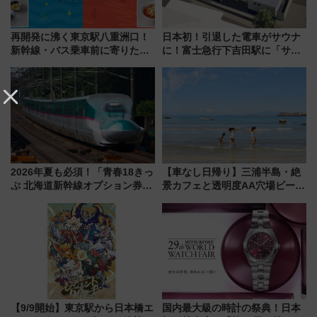
再開発に沸く東京駅八重洲口！
日本初！引退した電車がサウナ
新幹線・バス乗車前に寄りたい
に！富士急行下吉田駅に「サ電
「ヤエチカ」2026年夏の「ひん
（SADEN）」2026年12月開
やり＆スタミナグルメ」6選【新
業 行き交う電車の音や振動を
店舗も！】
感じながら「ととのう」新感覚
2026年夏も必須！「青春18きっ
【車なし日帰り】三浦半島・絶
ぷ 北海道新幹線オプション券」
景カフェと透明度AA穴場ビーチ
自動改札対応ルールと途中下車
を巡る！ おトクな電車きっぷ活
の罠
用してストレスフリー旅へ行こ
う！
【9/9開始】東京駅から日本橋エ
国内最大級の時計の祭典！日本