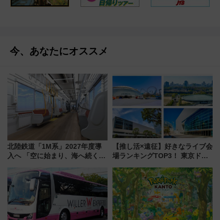
今、あなたにオススメ
北陸鉄道「1M系」2027年度導
【推し活×遠征】好きなライブ会
入へ 「空に始まり、海へ続く」
場ランキングTOP3！ 東京ドー
白山比咩神社をモチーフにした
ムや大阪城ホールが選ばれる理
神秘的なデザイン
由と交通アクセス術、ライブ会
場に何を求める？