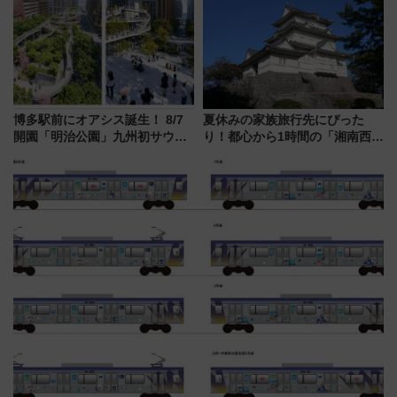
した、推し活遠征や観光時のリ
治体は？ 2026年は対象のエリア
アルな懐事情
が拡大！
博多駅前にオアシス誕生！ 8/7
夏休みの家族旅行先にぴった
開園「明治公園」九州初サウナ
り！都心から1時間の「湘南西エ
TOTOPAや日本一のピザなど絶
リア」満喫ガイド 鎌倉・江の
品グルメ登場で駅前の過ごし方
島とは異なる魅力を持つ今夏の
はどう変わる？
注目スポット