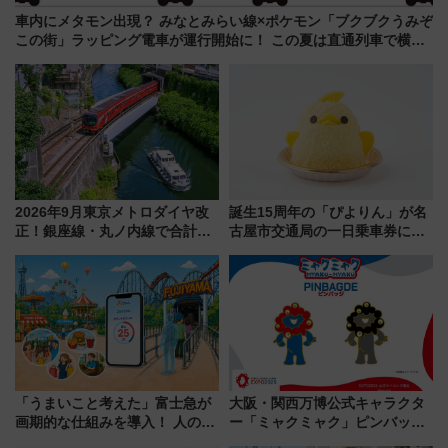
車内にメタモン出現？ みなとみらい線×ポケモン「ブクブクうみぞ
この街」ラッピング電車が運行開始に！ この夏は直通列車で横浜
へ！
2026年9月東京メトロダイヤ改
誕生15周年の「ぴよりん」が名
正！銀座線・丸ノ内線で合計
古屋市交通局の一日乗車券に！
212本の大増発、混雑緩和に期
東山線では貸切電車も登場【限
待
定1万5000枚】
「うまいこと考えた」富士急が
大阪・関西万博公式キャラクタ
画期的な仕組みを導入！ 人のか
ー「ミャクミャク」ピンバッジ
わりにスマホが並ぶ「分身く
新登場！関西の駅構内などで7月