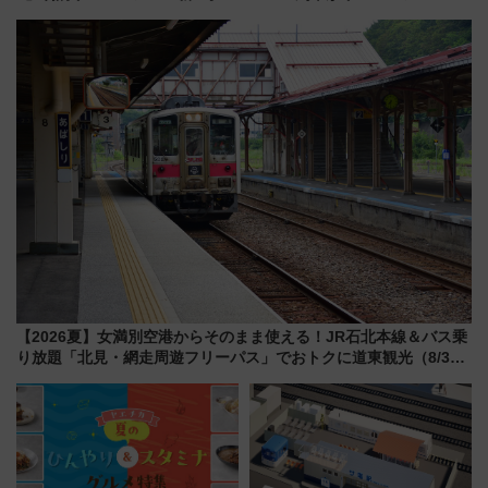
“1〜2名用グリーン個室”と曜日
外装デザイン公開 デビューは
別 “プレミアムランチ”導入･ル
今年12月
ートや価格など解説
【2026夏】女満別空港からそのまま使える！JR石北本線＆バス乗
り放題「北見・網走周遊フリーパス」でおトクに道東観光（8/3発
売）