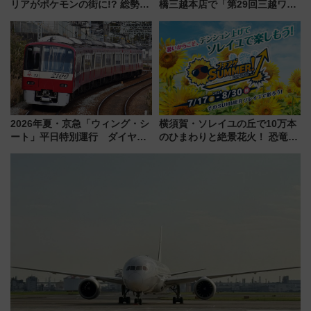
リアがポケモンの街に!? 総勢
橋三越本店で「第29回三越ワー
100匹以上が出現「レジェンド
ルドウォッチフェア」開幕
リサーチ」本格謎解き・グッズ
【2026年8月5日～25日】
情報まとめ
2026年夏・京急「ウィング・シ
横須賀・ソレイユの丘で10万本
ート」平日特別運行 ダイヤ・
のひまわりと絶景花火！ 恐竜や
乗車方法を解説！2階建てバスや
ドッグプールなど三浦半島の日
三浦海岸を堪能できるお出かけ
帰りお出かけ最新情報（2026年
プランもご紹介
7月17日～開催）