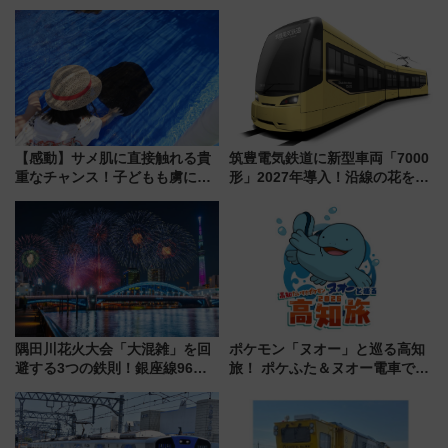
州「ビール新幹線」7月31日・8
限定「U22応援割り」が7月21日
月7日限定 ソフトバンクホーク
よりスタート
スとコラボ
【感動】サメ肌に直接触れる貴
筑豊電気鉄道に新型車両「7000
重なチャンス！子どもも虜にな
形」2027年導入！沿線の花をイ
る鴨川シーワールド「エイとサ
メージしたイエローを採用 車
メのタッチングプール」【夏休
内は落ち着いたゆとりある空間
み限定企画】
に
隅田川花火大会「大混雑」を回
ポケモン「ヌオー」と巡る高知
避する3つの鉄則！銀座線96本
旅！ ポケふた＆ヌオー電車で楽
増発･浅草線臨時ダイヤ･スカイ
しむ鉄道スタンプラリーで土佐
ツリー駅の規制まとめ 7/25開催
路の絶景と絶品グルメを満喫！
（2026年）
（7月18日スタート）