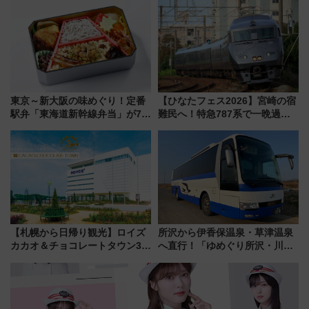
ん」始動
中旬発売
東京～新大阪の味めぐり！定番
【ひなたフェス2026】宮崎の宿
駅弁「東海道新幹線弁当」が7月
難民へ！特急787系で一晩過ご
21日にリニューアル発売
せる夜間滞在型イベント「スワ
ローおひさま」が救世主に？
【札幌から日帰り観光】ロイズ
所沢から伊香保温泉・草津温泉
カカオ＆チョコレートタウン3周
へ直行！「ゆめぐり所沢・川越
年！ 9月は入場料半額やチョコ
号」で群馬の温泉旅をもっと気
詰め放題を開催、ロイズタウン
軽に 運行ダイヤ・運賃を解説
駅からのアクセスも