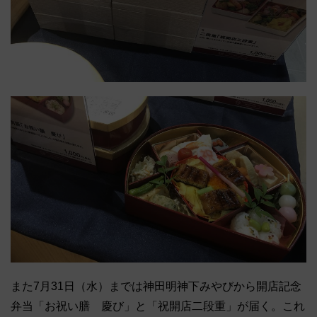
また7月31日（水）までは神田明神下みやびから開店記念
弁当「お祝い膳 慶び」と「祝開店二段重」が届く。これ