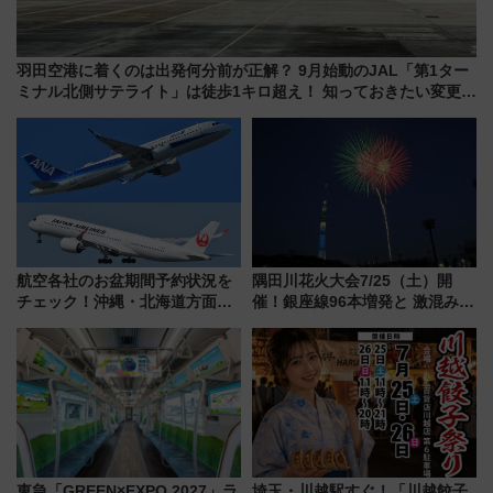
羽田空港に着くのは出発何分前が正解？ 9月始動のJAL「第1ター
ミナル北側サテライト」は徒歩1キロ超え！ 知っておきたい変更点
まとめ
航空各社のお盆期間予約状況を
隅田川花火大会7/25（土）開
チェック！沖縄・北海道方面は
催！銀座線96本増発と 激混みの
予約急増中、いまから狙うべき
「浅草駅」を回避する最寄り駅･
日は？
アクセス攻略法、2万発の花火が
都心の夜に！
東急「GREEN×EXPO 2027」ラ
埼玉・川越駅すぐ！「川越餃子