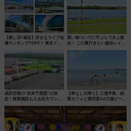
催】
代が一日中楽しる夏のリゾート
を楽しんで
【推し活×遠征】好きなライブ会
買い物ついでに手ぶらで水上散
場ランキングTOP3！ 東京ドー
歩！ この夏行きたい越谷レイク
ムや大阪城ホールが選ばれる理
タウンの新たな水辺の憩いエリ
由と交通アクセス術、ライブ会
ア「LAKESIDE PARK」（埼玉
場に何を求める？
県越谷市）
成田空港の”未来予想図”が決
【車なし日帰り】三浦半島・絶
定！商業施設も入る巨大ワンタ
景カフェと透明度AA穴場ビーチ
ーミナル、京成の高架新駅整備
を巡る！ おトクな電車きっぷ活
で新型特急が品川･羽田とを結
用してストレスフリー旅へ行こ
ぶ！ JR空港駅は2面3線化！
う！