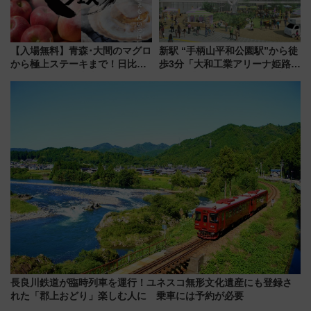
【入場無料】青森･大間のマグロ
新駅 “手柄山平和公園駅”から徒
から極上ステーキまで！日比谷
歩3分「大和工業アリーナ姫路」
公園で「んめぇ青森フェス」と
10月開業！Novelbright公演 や
人気フードフェス「肉祭」が同
大相撲巡業など 豪華イベントと
時開催に！
アクセス
長良川鉄道が臨時列車を運行！ユネスコ無形文化遺産にも登録さ
れた「郡上おどり」楽しむ人に 乗車には予約が必要