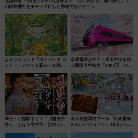
北陸鉄道「1M系」2027年度導入へ 「空に始まり、海へ続く」 白
山比咩神社をモチーフにした神秘的なデザイン
よみうりランド「ポケパーク カ
京成電鉄が押上～成田空港を結
ントー」チケット新ルール解
ぶ新型有料特急「3900形」のコ
説！購入制限の緩和と入場時の
ンセプト・デザイン公開 愛称
本人確認が11月スタート
募集も実施
埼玉・川越駅すぐ！「川越餃子
全天候型屋内プール「日光霧降
祭り」とは？宇都宮・浜松から
VIVA！ハワイアン」18日から営
ご当地和牛まで全国の人気餃子
業開始 小さなお子様連れのフ
を食べ比べ【7月25日・26日開
ァミリーから大人まで幅広い世