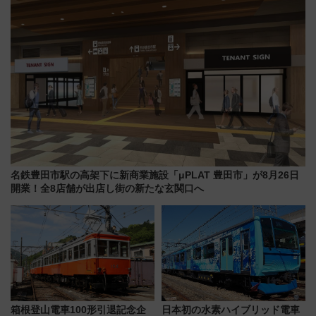
名鉄豊田市駅の高架下に新商業施設「μPLAT 豊田市」が8月26日
開業！全8店舗が出店し街の新たな玄関口へ
箱根登山電車100形引退記念企
日本初の水素ハイブリッド電車