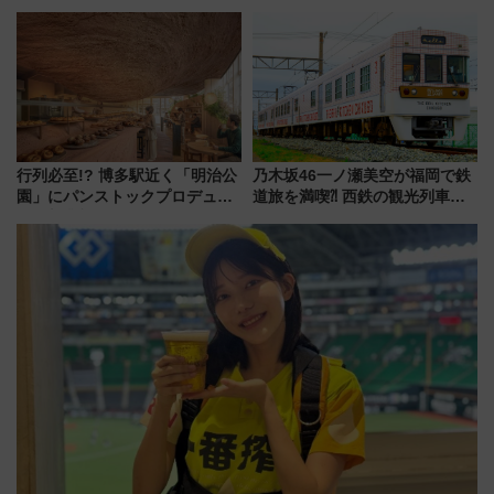
成川通都心アクセス道路」が7月
ラス」が9/18開業！九州初出店
から本格着工、延長4.8km整備
など注目の全6店舗 「博多活憩
事業の全貌
通り」も一新
行列必至!? 博多駅近く「明治公
乃木坂46一ノ瀬美空が福岡で鉄
園」にパンストックプロデュー
道旅を満喫⁈ 西鉄の観光列車
スの新業態『Land Bageri』8/7
「THE RAIL KITCHEN
オープン 秋からはビストロ営業
CHIKUGO」で巡る福岡･太宰
も！
府･柳川の旅！YouTubeが公開
に