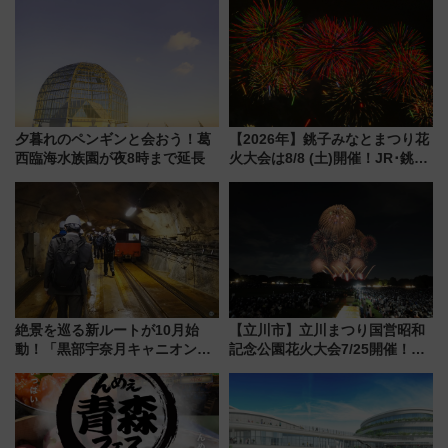
年祭にそうにゃん＆DB.スター
マンが登場
夕暮れのペンギンと会おう！葛
【2026年】銚子みなとまつり花
西臨海水族園が夜8時まで延長
火大会は8/8 (土)開催！JR･銚子
電鉄の臨時列車やアクセス情
報、利根川に咲く8,000発の大迫
力＆屋台を満喫
絶景を巡る新ルートが10月始
【立川市】立川まつり国営昭和
動！「黒部宇奈月キャニオンル
記念公園花火大会7/25開催！
ート」と旅の拠点「欅平ラウン
5000発の花火が夜を彩る 今年は
ジ」がオープン
混雑に要注意、その理由は