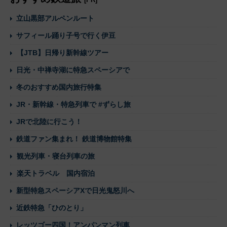
立山黒部アルペンルート
サフィール踊り子号で行く伊豆
【JTB】日帰り新幹線ツアー
日光・中禅寺湖に特急スペーシアで
冬のおすすめ国内旅行特集
JR・新幹線・特急列車で #ずらし旅
JRで北陸に行こう！
鉄道ファン集まれ！ 鉄道博物館特集
観光列車・寝台列車の旅
楽天トラベル 国内宿泊
新型特急スペーシアXで日光鬼怒川へ
近鉄特急「ひのとり」
レッツゴー四国！アンパンマン列車