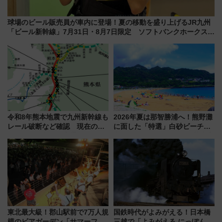
球場のビール販売員が車内に登場！夏の移動を盛り上げるJR九州
「ビール新幹線」7月31日・8月7日限定 ソフトバンクホークスと
コラボ
令和8年熊本地震で九州新幹線も
2026年夏は那智勝浦へ！熊野灘
レール破断など確認 現在の運
に面した「特選」白砂ビーチは
転見合わせ状況と交通網への影
必見 「第17回那智勝浦町花火大
響
会」は8月11日開催！
東北最大級！郡山駅前で7万人規
国鉄時代がよみがえる！日本橋
模のビアガーデン「サマーフェ
三越で「よみがえる にっぽんの