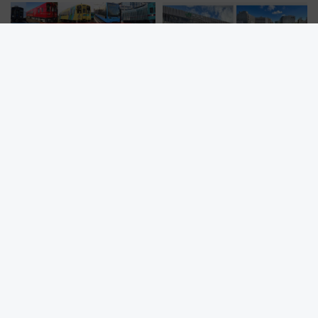
「旅名人の九州満喫きっぷ」デ
【2026年最新】新潟駅の再開発
ジタル化 紙版との価格やルー
はいつ完成？ 万代広場全面完成
ルの違いを解説
から「にいがた2キロ」・古町再
開発、バスタ新潟構想まで徹底
解説！
東京駅直結・八重洲の新ランド
北國花火2026完全ガイド、両日
マーク「TOFROM YAESU
合わせて3万発超！ 7/25金沢大
TOWER」9/10開業！ 雨に濡れ
会・8/1川北大会の2つの花火大
ないバスターミナル直結でスキ
会の日程・アクセス・観覧席ま
マ時間が充実
とめ（石川県）