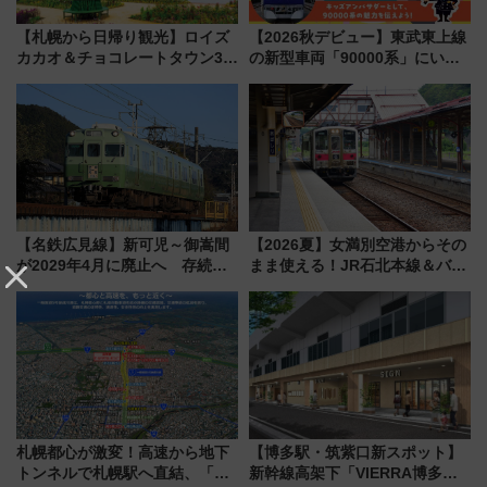
【札幌から日帰り観光】ロイズ
【2026秋デビュー】東武東上線
カカオ＆チョコレートタウン3周
の新型車両「90000系」にいち
年！ 9月は入場料半額やチョコ
早く乗れる！ 8/11開催の小学生
詰め放題を開催、ロイズタウン
向け先行試乗会でキッズアンバ
駅からのアクセスも
サダーになろう
【名鉄広見線】新可児～御嵩間
【2026夏】女満別空港からその
が2029年4月に廃止へ 存続協
まま使える！JR石北本線＆バス
議終了で100年の歴史に幕
乗り放題「北見・網走周遊フリ
ーパス」でおトクに道東観光
（8/3発売）
札幌都心が激変！高速から地下
【博多駅・筑紫口新スポット】
トンネルで札幌駅へ直結、「創
新幹線高架下「VIERRA博多テ