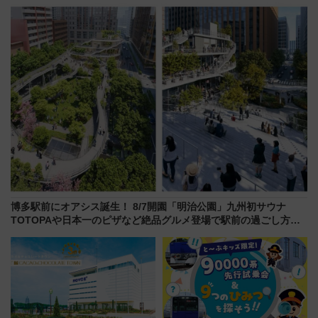
マホで簡単申請 物販や演奏会な
たち
どに【JR東日本】
博多駅前にオアシス誕生！ 8/7開園「明治公園」九州初サウナ
TOTOPAや日本一のピザなど絶品グルメ登場で駅前の過ごし方は
どう変わる？