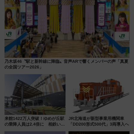
乃木坂46〝駅と新幹線に降臨〟音声ARで響くメンバーの声「真夏
の全国ツアー2026」
来館1422万人突破！ゆめが丘駅
JR北海道が新型事業用機関車
の乗降人員は2.4倍に 相鉄いず
「DD200形式500代」3両導入へ
み野線「ゆめが丘ソラトス」2周