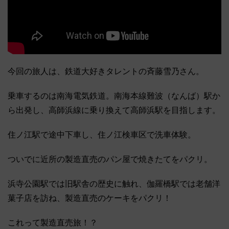
今回の旅人は、鉄道大好きタレントの斉藤雪乃さん。
乗車するのは南海電気鉄道。南海本線難波（なんば）駅か
ら出発し、高師浜線に乗り換えて高師浜駅を目指します。
住ノ江駅で途中下車し、住ノ江検車区で洗車体験。
ついでに近所の製造直売のパン屋で焼きたてをパクリ。
浜寺公園駅では旧駅舎の歴史に触れ、伽羅橋駅では老舗洋
菓子店を訪ね、製造直売のケーキをパクリ！
これって製造直売旅！？