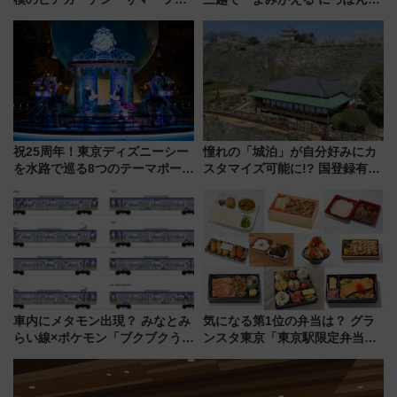
スタ IN KORIYAMA 2026」
鉄道展」7/22-8/3開催、広田尚
7/24-26開催！ 有料席はJRE
敬の名作写真も、駅弁フェスも
MALLで予約可能
同時開催！
祝25周年！東京ディズニーシー
憧れの「城泊」が自分好みにカ
を水路で巡る8つのテーマポート
スタマイズ可能に!? 国登録有形
と限定デコレーションを解説
文化財・丸亀城「延寿閣別館」
にオーダーメイド型の宿泊プラ
ンが誕生！
車内にメタモン出現？ みなとみ
気になる第1位の弁当は？ グラ
らい線×ポケモン「ブクブクうみ
ンスタ東京「東京駅限定弁当
ぞこの街」ラッピング電車が運
2026 売上ランキング」
行開始に！ この夏は直通列車で
横浜へ！