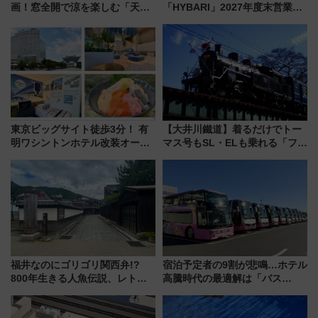
画！窓全開で涼を楽しむ「天然
「HYBARI」2027年度末営業運
クーラー体験号」と限定鉄コレ
転へ 鉄道・発電・まちづくり
発売
で水素利活用が加速
東京ビッグサイト徒歩3分！ 有
【大井川鐵道】着るだけでトー
明ワシントンホテル改装オープ
マス号もSL・ELも乗れる「フリ
ン直前「ゆりかもめ運転台付き
ーきっぷTシャツ」8月6日より
客室」や海鮮丼が人気の朝食ビ
受注販売
ュッフェを現地レポ
福井なのにゴリゴリ関西弁!?
宿泊予定者の9割が悲鳴…ホテル
800年生きる人魚伝説、レトロ
高騰時代の最適解は「バス
建築の町並み「小浜西組」、町
泊」!? WILLER最新調査で判明
屋カフェで非日常を！週末観光
した、推し活遠征や観光時のリ