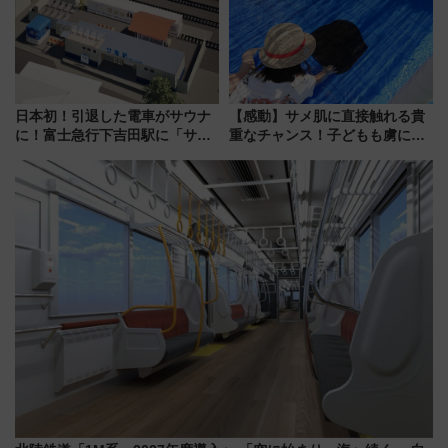
に最適な小浜の歩き方
アルな懐事情
日本初！引退した電車がサウナ
【感動】サメ肌に直接触れる貴
に！富士急行下吉田駅に「サ電
重なチャンス！子どもも虜にな
（SADEN）」2026年12月開
る鴨川シーワールド「エイとサ
業 行き交う電車の音や振動を
メのタッチングプール」【夏休
感じながら「ととのう」新感覚
み限定企画】