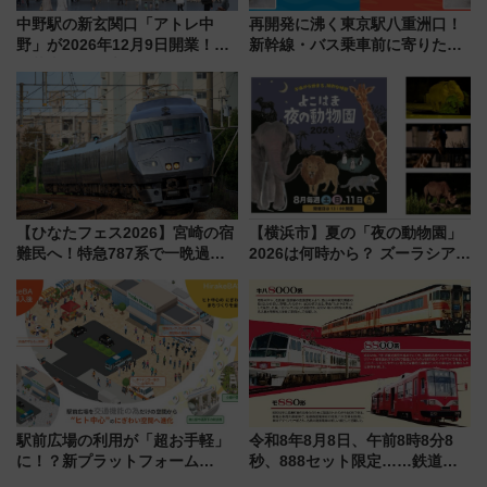
中野駅の新玄関口「アトレ中
再開発に沸く東京駅八重洲口！
野」が2026年12月9日開業！新
新幹線・バス乗車前に寄りたい
改札直結で屋上BBQも楽しめる
「ヤエチカ」2026年夏の「ひん
注目スポット
やり＆スタミナグルメ」6選【新
店舗も！】
【ひなたフェス2026】宮崎の宿
【横浜市】夏の「夜の動物園」
難民へ！特急787系で一晩過ご
2026は何時から？ ズーラシア・
せる夜間滞在型イベント「スワ
野毛山・金沢の電車アクセスや
ローおひさま」が救世主に？
見どころ、限定イベントを徹底
解説！
駅前広場の利用が「超お手軽」
令和8年8月8日、午前8時8分8
に！？新プラットフォーム
秒、888セット限定……鉄道各
「HirakeBA」8月3日始動、ス
社の「8・8・8」な記念きっぷ