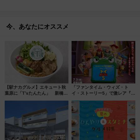
今、あなたにオススメ
【駅ナカグルメ】エキュート秋
「ファンタイム・ウィズ・ト
葉原に「T’sたんたん」 新橋に
イ・ストーリー5」で激レア『ロ
551蓬莱のDNAを継ぐ「東京豚
ルカナ』カードをゲット！最新
饅」、オムライス専門店「肉と
デコレーションも徹底解説
たまご」新グルメ続々登場！
【2026年8月】