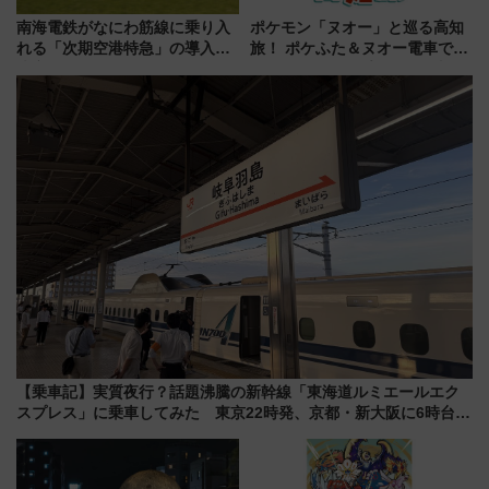
南海電鉄がなにわ筋線に乗り入
ポケモン「ヌオー」と巡る高知
れる「次期空港特急」の導入を
旅！ ポケふた＆ヌオー電車で楽
決定！ピニンファリーナによる
しむ鉄道スタンプラリーで土佐
日本初の鉄道デザイン
路の絶景と絶品グルメを満喫！
（7月18日スタート）
【乗車記】実質夜行？話題沸騰の新幹線「東海道ルミエールエク
スプレス」に乗車してみた 東京22時発、京都・新大阪に6時台
着 見どころは岐阜羽島の素晴らし過ぎる朝