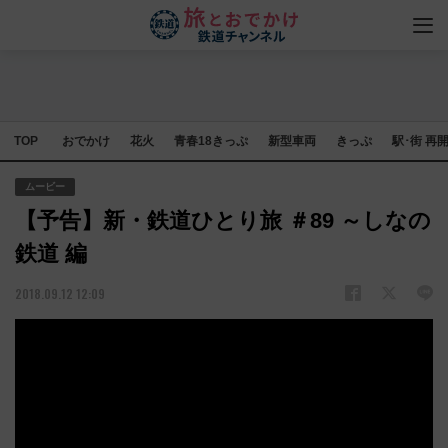
TOP
おでかけ
花火
青春18きっぷ
新型車両
きっぷ
駅･街 再
ムービー
【予告】新・鉄道ひとり旅 ＃89 ～しなの
鉄道 編
2018.09.12 12:09