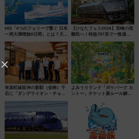
HIS「4つのフェリーで繋ぐ 日本
【ひなたフェス2026】宮崎の宿
一周大満喫旅8日間」とは？天橋
難民へ！特急787系で一晩過ご
立・小樽・日光東照宮など全国
せる夜間滞在型イベント「スワ
の絶景＆限定グルメを網羅！煩
ローおひさま」が救世主に？
雑な手続きも不要でお手軽に楽
しめるプランが登場
有楽町線延伸の新駅（仮称）千
よみうりランド「ポケパーク カ
石に「ダンデライオン・チョコ
ントー」チケット新ルール解
レート」が出店！ 東京メトロが
説！購入制限の緩和と入場時の
1億円出資で挑む新時代のまちづ
本人確認が11月スタート
くりとは？