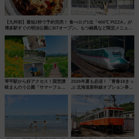
【九州初】最短2秒で予約完売！ 食べログ1位「400℃ PIZZA」が
博多駅すぐの明治公園に8/7オープン。もつ鍋風など限定メニュー
も
琴平駅から好アクセス！国営讃
2026年夏も必須！「青春18きっ
岐まんのう公園「サマーフェス
ぷ 北海道新幹線オプション券」
タ」コキアに、ひまわりに、カ
自動改札対応ルールと途中下車
ブトムシに楽しいがいっぱい
の罠