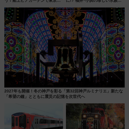
う！船上ビアガーデンで東京湾
に!? 福井･小浜の珍しい水族
の夜景を眺めながら軽く一
館、世界に一つだけの塗り箸制
杯……工場直送生ビールや島グ
作体験、鯖街道の御食国など 小
ルメが美味い
浜観光レポ 第2弾
2027年も開催！冬の神戸を彩る「第32回神戸ルミナリエ」新たな
「希望の鐘」とともに震災の記憶を次世代へ