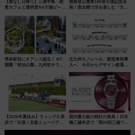
【車なし日帰り】三浦半島・絶
箱根登山電車100形引退記念企
景カフェと透明度AA穴場ビーチ
画！窓全開で涼を楽しむ「天然
を巡る！ おトクな電車きっぷ活
クーラー体験号」と限定鉄コレ
用してストレスフリー旅へ行こ
発売
う！
博多駅前にオアシス誕生！ 8/7
北九州モノレール、新型車両導
開園「明治公園」九州初サウナ
入へ 今日からデザイン総選挙
TOTOPAや日本一のピザなど絶
始まる
品グルメ登場で駅前の過ごし方
はどう変わる？
【2026年夏休み】ウィング久里
国内最大級の時計の祭典！日本
浜で「出張！京急ミュージア
橋三越本店で「第29回三越ワー
ム」開催！入場無料でスタンプ
ルドウォッチフェア」開幕
ラリーや子ども制服撮影も
【2026年8月5日～25日】