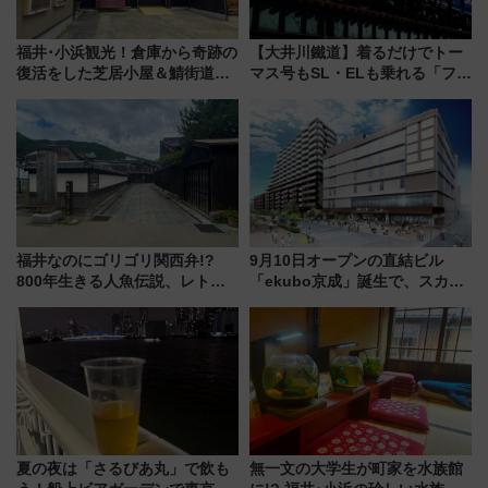
福井･小浜観光！倉庫から奇跡の
【大井川鐵道】着るだけでトー
復活をした芝居小屋＆鯖街道の
マス号もSL・ELも乗れる「フリ
起点へ！若狭小浜お魚センター
ーきっぷTシャツ」8月6日より
でBBQ、老舗お酢店ソフトなど
受注販売
歴史＆グルメ散歩
福井なのにゴリゴリ関西弁!?
9月10日オープンの直結ビル
800年生きる人魚伝説、レトロ
「ekubo京成」誕生で、スカイ
建築の町並み「小浜西組」、町
ライナーも停まる巨大ハブ駅・
屋カフェで非日常を！週末観光
新鎌ヶ谷はどう変わる？ 全テナ
に最適な小浜の歩き方
ント情報も公開！
夏の夜は「さるびあ丸」で飲も
無一文の大学生が町家を水族館