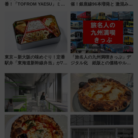
番！「TOFROM YAESU」ミシ
催！銀座線96本増発と 激混みの
ュラン店から大衆酒場まで68店
「浅草駅」を回避する最寄り駅･
舗が集結した食の空間を徹底解
アクセス攻略法、2万発の花火が
剖！（9/10開業）
都心の夜に！
東京～新大阪の味めぐり！定番
「旅名人の九州満喫きっぷ」デ
駅弁「東海道新幹線弁当」が7月
ジタル化 紙版との価格やルー
21日にリニューアル発売
ルの違いを解説