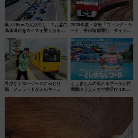
最大45kmの大渋滞も！？お盆の
2026年夏・京急「ウィング・シ
高速道路をスイスイ乗り切る快
ート」平日特別運行 ダイヤ・
適ドライブ術
乗車方法を解説！2階建てバスや
三浦海岸を堪能できるお出かけ
プランもご紹介
希少なナローゲージにねじり
としまえんの流れるプールが西
橋！ジェラートがミルキー
武園ゆうえんちで復活!? 100周
米！？「新・鉄道ひとり旅」
年記念企画＆「春日のうん○スラ
278回目の舞台は「三岐鉄道北
イダー」に注目 2026年夏は所
勢線」
沢へ遊びに行こう