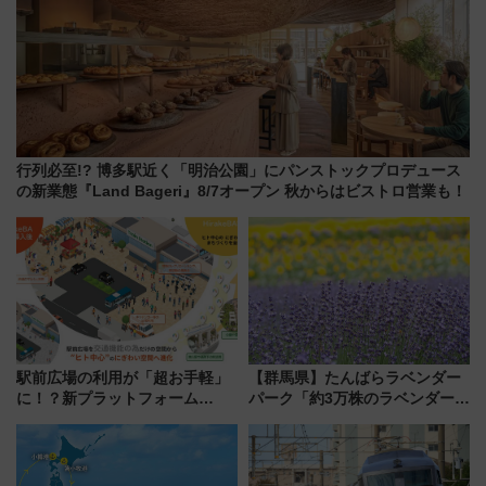
行列必至!? 博多駅近く「明治公園」にパンストックプロデュース
の新業態『Land Bageri』8/7オープン 秋からはビストロ営業も！
駅前広場の利用が「超お手軽」
【群馬県】たんばらラベンダー
に！？新プラットフォーム
パーク「約3万株のラベンダー」
「HirakeBA」8月3日始動、ス
が見頃！新幹線＆無料送迎バス
マホで簡単申請 物販や演奏会な
で都心から約1時間半で夏の絶景
どに【JR東日本】
を！