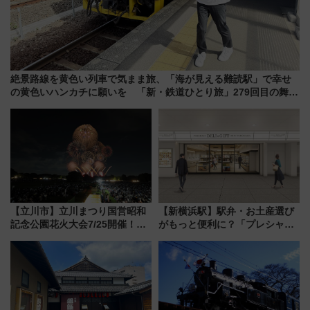
絶景路線を黄色い列車で気まま旅、「海が見える難読駅」で幸せ
の黄色いハンカチに願いを 「新・鉄道ひとり旅」279回目の舞台
は「島原鉄道」
【立川市】立川まつり国営昭和
【新横浜駅】駅弁・お土産選び
記念公園花火大会7/25開催！
がもっと便利に？「プレシャス
5000発の花火が夜を彩る 今年は
デリ＆ギフト新横浜」がオープ
混雑に要注意、その理由は
ン 場所や営業時間・限定弁当
を紹介