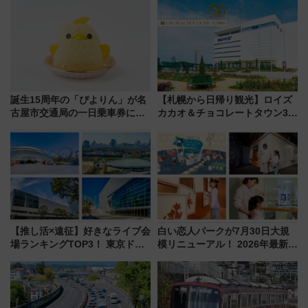
誕生15周年の「ぴよりん」が名
【札幌から日帰り観光】ロイズ
古屋市交通局の一日乗車券に！
カカオ＆チョコレートタウン3周
東山線では貸切電車も登場【限
年！ 9月は入場料半額やチョコ
定1万5000枚】
詰め放題を開催、ロイズタウン
駅からのアクセスも
【推し活×遠征】好きなライブ会
白い恋人パークが7月30日大規
場ランキングTOP3！ 東京ドー
模リニューアル！ 2026年最新の
ムや大阪城ホールが選ばれる理
新エリア・工場見学の見どころ
由と交通アクセス術、ライブ会
と料金・アクセスを徹底解説
場に何を求める？
（札幌市）