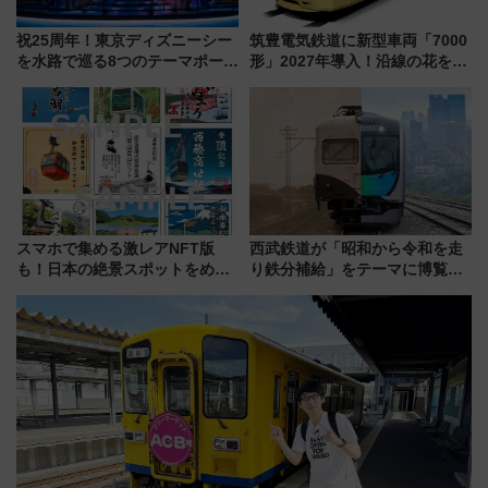
祝25周年！東京ディズニーシー
筑豊電気鉄道に新型車両「7000
を水路で巡る8つのテーマポート
形」2027年導入！沿線の花をイ
と限定デコレーションを解説
メージしたイエローを採用 車
内は落ち着いたゆとりある空間
に
スマホで集める激レアNFT版
西武鉄道が「昭和から令和を走
も！日本の絶景スポットをめぐ
り鉄分補給」をテーマに博覧会
って集める「索道印(さくどうい
を実施！くすのきホールで8月
ん)」企画がスタート
14日から 新車両「トキイロ」体
験ブースも アクセスや申込方法
を解説