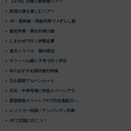
【JTB】日帰り新幹線ツアー
鉄道の旅を楽しむツアー
JR・新幹線・特急列車で #ずらし旅
観光列車・寝台列車の旅
しまかぜで行く伊勢志摩
楽天トラベル 国内宿泊
サフィール踊り子号で行く伊豆
冬のおすすめ国内旅行特集
立山黒部アルペンルート
日光・中禅寺湖に特急スペーシアで
新型特急スペーシアXで日光鬼怒川へ
レッツゴー四国！アンパンマン列車
JRで北陸に行こう！