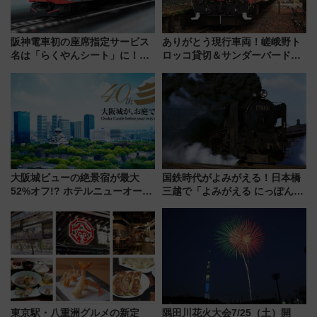
阪神電車初の座席指定サービス
ありがとう現行車両！嵯峨野ト
名は「らくやんシート」に！新
ロッコ貸切＆サンダーバードレ
型3000系で大阪梅田～山陽姫路
ストランで語り合う秋の京都
を快適移動
斉藤雪乃＆福原トシヒロと行
く！9月13日「京都の鉄道満喫
ツアー」開催
大阪城ビューの絶景宿が最大
国鉄時代がよみがえる！日本橋
52%オフ!? ホテルニューオータ
三越で「よみがえる にっぽんの
ニ大阪の40周年「夏のタイムセ
鉄道展」7/22-8/3開催、広田尚
ール」で秋の関西旅を豪華にす
敬の名作写真も、駅弁フェスも
る方法（8月20日まで！）
同時開催！
東京駅・八重洲グルメの新定
隅田川花火大会7/25（土）開