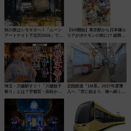
秋の夜はシモキタへ！「ムーン
【9/9開始】東京駅から日本橋エ
アートナイト下北沢2026」でイ
リアがポケモンの街に!? 総勢
マーシブシアターやアート巡り
100匹以上が出現「レジェンド
を満喫しよう
リサーチ」本格謎解き・グッズ
情報まとめ
埼玉・川越駅すぐ！「川越餃子
北陸鉄道「1M系」2027年度導
祭り」とは？宇都宮・浜松から
入へ 「空に始まり、海へ続く」
ご当地和牛まで全国の人気餃子
白山比咩神社をモチーフにした
を食べ比べ【7月25日・26日開
神秘的なデザイン
催】