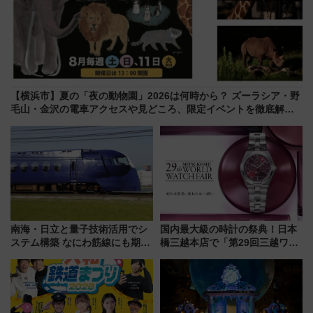
【横浜市】夏の「夜の動物園」2026は何時から？ ズーラシア・野
毛山・金沢の電車アクセスや見どころ、限定イベントを徹底解
説！
南海・日立と量子技術活用でシ
国内最大級の時計の祭典！日本
ステム構築 なにわ筋線にも期待
橋三越本店で「第29回三越ワー
乗務員・車両計画作業を短縮へ
ルドウォッチフェア」開幕
【2026年8月5日～25日】