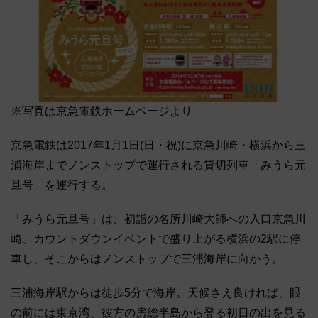
※写真は京急電鉄ホームページより
京急電鉄は2017年1月1日(日・祝)に京急川崎・横浜から三
浦海岸までノンストップで運行される貸切列車「みうら元
旦号」を運行する。
「みうら元旦号」は、初詣の名所川崎大師への入口京急川
崎、カウントダウンイベントで盛り上がる横浜の2駅に停
車し、そこからはノンストップで三浦海岸に向かう。
三浦海岸駅からは徒歩5分で海岸。天候さえ良ければ、眼
の前には東京湾、彼方の房総半島から登る初日の出を見る