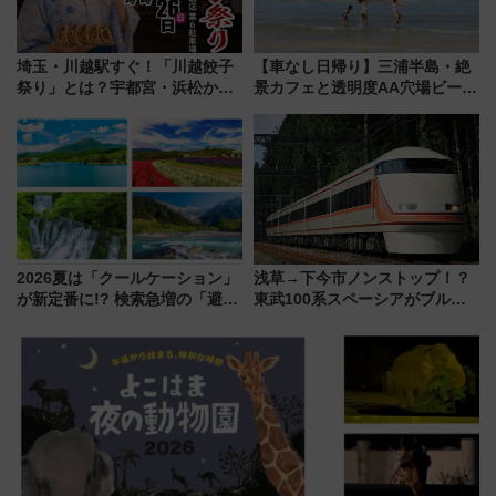
埼玉・川越駅すぐ！「川越餃子
【車なし日帰り】三浦半島・絶
祭り」とは？宇都宮・浜松から
景カフェと透明度AA穴場ビーチ
ご当地和牛まで全国の人気餃子
を巡る！ おトクな電車きっぷ活
を食べ比べ【7月25日・26日開
用してストレスフリー旅へ行こ
催】
う！
2026夏は「クールケーション」
浅草→下今市ノンストップ！？
が新定番に!? 検索急増の「避暑
東武100系スペーシアがブルー
地ランキングTOP5」。涼しさ
リボン賞35周年記念で「デビュ
と移動を楽しむ、電車で行くお
ー当時の停車駅」を再現 運転
すすめ観光情報も
時刻や特急券の買い方を紹介