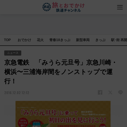
TOP
おでかけ
花火
青春18きっぷ
新型車両
きっぷ
駅･街 再
ニュース
京急電鉄 「みうら元旦号」京急川崎・
横浜〜三浦海岸間をノンストップで運
行！
2016.12.02 12:12