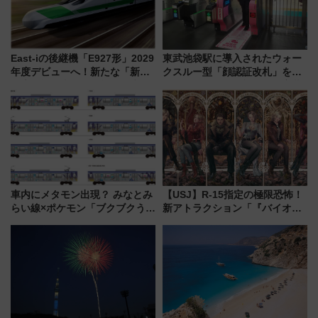
East-iの後継機「E927形」2029
東武池袋駅に導入されたウォー
年度デビューへ！新たな「新幹
クスルー型「顔認証改札」を見
線専用検測車」の性能を徹底解
る 低コストで「顔パス」実装
説【JR東日本】
車内にメタモン出現？ みなとみ
【USJ】R-15指定の極限恐怖！
らい線×ポケモン「ブクブクうみ
新アトラクション「『バイオハ
ぞこの街」ラッピング電車が運
ザード レクイエム』 ザ・ダイ
行開始に！ この夏は直通列車で
ブ」今秋登場 ―予測不能の恐
横浜へ！
怖に泣き叫べ―