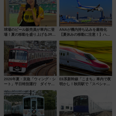
を解説
球場のビール販売員が車内に登
ANAが機内持ち込みを厳格化
場！夏の移動を盛り上げるJR九
【夏休みの移動に注意！】ハン
州「ビール新幹線」7月31日・8
ドバッグやPCケースも対象の
月7日限定 ソフトバンクホーク
「身の回り品」新サイズ制限
スとコラボ
(40×30×20cm)おさらい
2026年夏・京急「ウィング・シ
E6系新幹線「こまち」車内で夜
ート」平日特別運行 ダイヤ・
明かし！秋田駅で「スペシャル
乗車方法を解説！2階建てバスや
ナイト」8月開催、料金や予約方
三浦海岸を堪能できるお出かけ
法は？
プランもご紹介