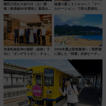
隅田川花火大会7/25（土）開
猛暑の夏こそトルコへ！「クー
催！銀座線96本増発と 激混みの
ルケーション」で巡る黒海沿岸
「浅草駅」を回避する最寄り駅･
やエーゲ海の避暑リゾート 関
アクセス攻略法、2万発の花火が
連検索数が前年比237％増、ナ
都心の夜に！
ショジオも認める『2026年に訪
れるべき世界の旅先』
有楽町線延伸の新駅（仮称）千
2026年夏は那智勝浦へ！熊野灘
石に「ダンデライオン・チョコ
に面した「特選」白砂ビーチは
レート」が出店！ 東京メトロが
必見 「第17回那智勝浦町花火大
1億円出資で挑む新時代のまちづ
会」は8月11日開催！
くりとは？