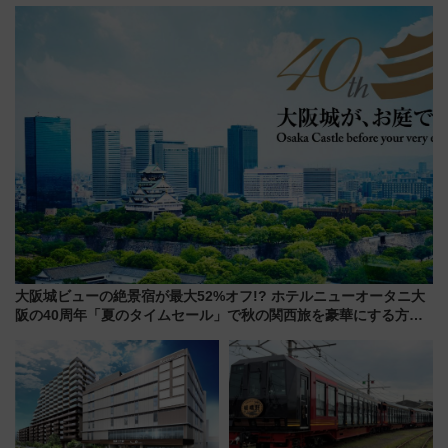
からまだ買える有料席情報、花
プラリー！富士急ハイランド限
火前に楽しむ仙台観光ルートま
定グルメ＆グッズ徹底ガイド
で解説！
大阪城ビューの絶景宿が最大52%オフ!? ホテルニューオータニ大
阪の40周年「夏のタイムセール」で秋の関西旅を豪華にする方法
（8月20日まで！）