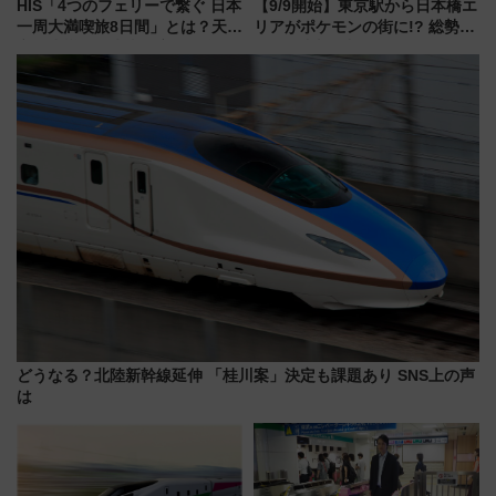
HIS「4つのフェリーで繋ぐ 日本
【9/9開始】東京駅から日本橋エ
一周大満喫旅8日間」とは？天橋
リアがポケモンの街に!? 総勢
立・小樽・日光東照宮など全国
100匹以上が出現「レジェンド
の絶景＆限定グルメを網羅！煩
リサーチ」本格謎解き・グッズ
雑な手続きも不要でお手軽に楽
情報まとめ
しめるプランが登場
どうなる？北陸新幹線延伸 「桂川案」決定も課題あり SNS上の声
は