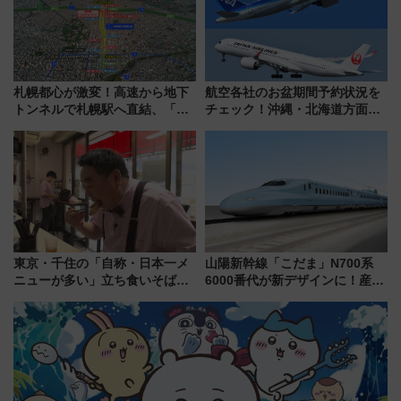
札幌都心が激変！高速から地下
航空各社のお盆期間予約状況を
トンネルで札幌駅へ直結、「創
チェック！沖縄・北海道方面は
成川通都心アクセス道路」が7月
予約急増中、いまから狙うべき
から本格着工、延長4.8km整備
日は？
事業の全貌
東京・千住の「自称・日本一メ
山陽新幹線「こだま」N700系
ニューが多い」立ち食いそば屋
6000番代が新デザインに！産学
とは？ ＢＳ日テレ『ドランク塚
連携で描く瀬戸内の波模様 運
地のふらっと立ち食いそば』
用は今冬から
7/27夜10時～放送