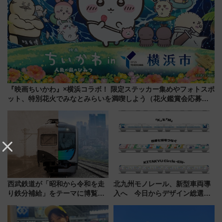
『映画ちいかわ』×横浜コラボ！ 限定ステッカー集めやフォトスポ
ット、特別花火でみなとみらいを満喫しよう（花火鑑賞会応募は
7/12まで！）
西武鉄道が「昭和から令和を走
北九州モノレール、新型車両導
り鉄分補給」をテーマに博覧会
入へ 今日からデザイン総選挙
を実施！くすのきホールで8月
始まる
14日から 新車両「トキイロ」体
験ブースも アクセスや申込方法