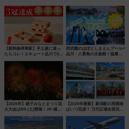
【新幹線停車駅】手土産に迷っ
西武園のほぼとしまえんプール×
たらコレ！エキュート品川で3年
品川・八景島の水族館！猛暑を
連続売上1位を獲得した定番手土
乗り切る「アクティブパス」で
産スイーツとは？
夏休みをお得に楽しむ！
【2026年】銚子みなとまつり花
【2026年最新】新潟駅の再開発
火大会は8/8 (土)開催！JR･銚子
はいつ完成？ 万代広場全面完成
電鉄の臨時列車やアクセス情
から「にいがた2キロ」・古町再
報、利根川に咲く8,000発の大迫
開発、バスタ新潟構想まで徹底
力＆屋台を満喫
解説！