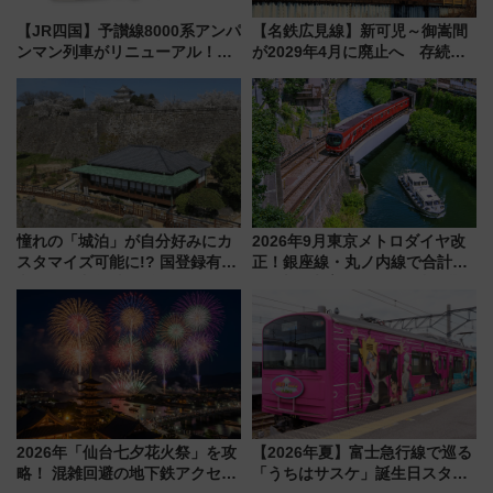
【JR四国】予讃線8000系アンパ
【名鉄広見線】新可児～御嵩間
ンマン列車がリニューアル！内
が2029年4月に廃止へ 存続協
外装デザイン公開 デビューは
議終了で100年の歴史に幕
今年12月
憧れの「城泊」が自分好みにカ
2026年9月東京メトロダイヤ改
スタマイズ可能に!? 国登録有形
正！銀座線・丸ノ内線で合計
文化財・丸亀城「延寿閣別館」
212本の大増発、混雑緩和に期
にオーダーメイド型の宿泊プラ
待
ンが誕生！
2026年「仙台七夕花火祭」を攻
【2026年夏】富士急行線で巡る
略！ 混雑回避の地下鉄アクセス
「うちはサスケ」誕生日スタン