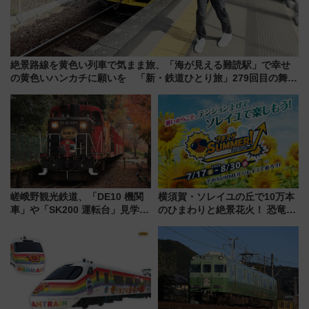
絶景路線を黄色い列車で気まま旅、「海が見える難読駅」で幸せ
の黄色いハンカチに願いを 「新・鉄道ひとり旅」279回目の舞台
は「島原鉄道」
嵯峨野観光鉄道、「DE10 機関
横須賀・ソレイユの丘で10万本
車」や「SK200 運転台」見学ツ
のひまわりと絶景花火！ 恐竜や
アーを開催！ ラストランイベン
ドッグプールなど三浦半島の日
トの一環で激レア体験できちゃ
帰りお出かけ最新情報（2026年
うかも 参加方法やスケジュール
7月17日～開催）
をご紹介