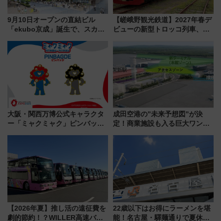
9月10日オープンの直結ビル
【嵯峨野観光鉄道】2027年春デ
「ekubo京成」誕生で、スカイ
ビューの新型トロッコ列車、い
ライナーも停まる巨大ハブ駅・
よいよ試運転開始へ！現行車両
新鎌ヶ谷はどう変わる？ 全テナ
は2026年で引退
ント情報も公開！
大阪・関西万博公式キャラクタ
成田空港の”未来予想図”が決
ー「ミャクミャク」ピンバッジ
定！商業施設も入る巨大ワンタ
新登場！関西の駅構内などで7月
ーミナル、京成の高架新駅整備
中旬発売
で新型特急が品川･羽田とを結
ぶ！ JR空港駅は2面3線化！
【2026年夏】推し活の遠征費を
22歳以下はお得にラーメンを堪
劇的節約！？WILLER高速バス
能！名古屋・驛麺通りで夏休み