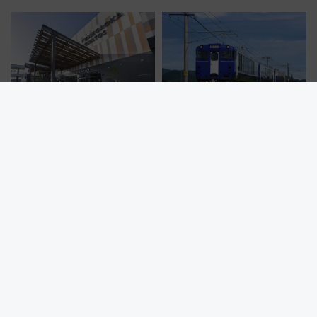
「1km5円セール」やワンコイン
限定「U22応援割り」が7月21日
温泉の最強ルート 予約期間・
よりスタート
対象路線まとめ
来館1422万人突破！ゆめが丘駅
新潟の酒観光列車「越乃
の乗降人員は2.4倍に 相鉄いず
Shu*Kura」が長野県内初運行！
み野線「ゆめが丘ソラトス」2周
地酒と食を味わう信州プレDC特
年祭にそうにゃん＆DB.スター
別企画
マンが登場