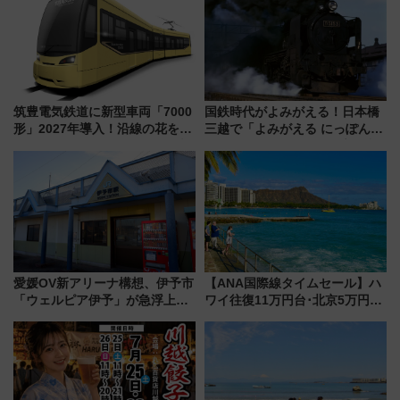
筑豊電気鉄道に新型車両「7000
国鉄時代がよみがえる！日本橋
形」2027年導入！沿線の花をイ
三越で「よみがえる にっぽんの
メージしたイエローを採用 車
鉄道展」7/22-8/3開催、広田尚
内は落ち着いたゆとりある空間
敬の名作写真も、駅弁フェスも
に
同時開催！
愛媛OV新アリーナ構想、伊予市
【ANA国際線タイムセール】ハ
「ウェルピア伊予」が急浮上！
ワイ往復11万円台･北京5万円台
サイボウズ青野社長の参加表明
～、憧れのビジネスクラスも！
で探る鉄道アクセスの未来
来春のGW旅行まで狙える激ア
ツ路線まとめ（8/10まで）