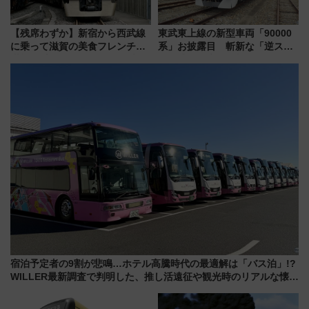
【残席わずか】新宿から西武線
東武東上線の新型車両「90000
に乗って滋賀の美食フレンチを
系」お披露目 斬新な「逆スラ
堪能？ 大人気レストラン列車
ント式」の先頭形状と明るく開
「52席の至福」で味わう近江牛
放的な車内空間に注目、デビュ
や伝統文化の特別コラボ
ーは9月
宿泊予定者の9割が悲鳴…ホテル高騰時代の最適解は「バス泊」!?
WILLER最新調査で判明した、推し活遠征や観光時のリアルな懐事
情