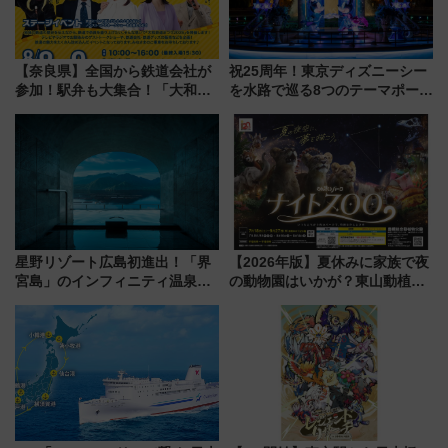
【奈良県】全国から鉄道会社が
祝25周年！東京ディズニーシー
参加！駅弁も大集合！「大和鉄
を水路で巡る8つのテーマポート
道まつり2026」が8月8日・9日
と限定デコレーションを解説
に開催決定
星野リゾート広島初進出！「界
【2026年版】夏休みに家族で夜
宮島」のインフィニティ温泉と
の動物園はいかが？東山動植物
古式サウナ「石風呂」を大解剖
園＆のんほいパーク「ナイト
宿泊料金・アクセスは？（2026
ZOO」開催情報
年7月23日開業）