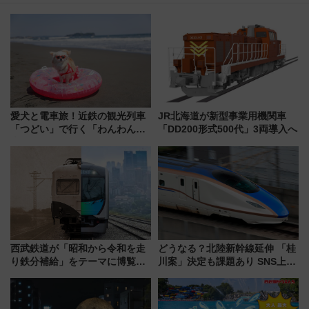
愛犬と電車旅！近鉄の観光列車
JR北海道が新型事業用機関車
「つどい」で行く「わんわん列
「DD200形式500代」3両導入へ
車」第5弾！海辺のBBQも楽し
める日帰りツアー
西武鉄道が「昭和から令和を走
どうなる？北陸新幹線延伸 「桂
り鉄分補給」をテーマに博覧会
川案」決定も課題あり SNS上の
を実施！くすのきホールで8月
声は
14日から 新車両「トキイロ」体
験ブースも アクセスや申込方法