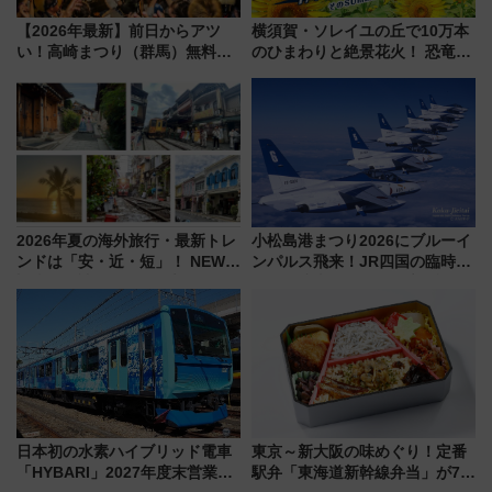
【2026年最新】前日からアツ
横須賀・ソレイユの丘で10万本
い！高崎まつり（群馬）無料観
のひまわりと絶景花火！ 恐竜や
覧エリアから初開催100人みこ
ドッグプールなど三浦半島の日
しまで
帰りお出かけ最新情報（2026年
7月17日～開催）
2026年夏の海外旅行・最新トレ
小松島港まつり2026にブルーイ
ンドは「安・近・短」！ NEWT
ンパルス飛来！JR四国の臨時ダ
調査から読み解く、最新の人気
イヤや駐車場予約を徹底解説
渡航先TOP5とは？ 円安時代の
旅行術
日本初の水素ハイブリッド電車
東京～新大阪の味めぐり！定番
「HYBARI」2027年度末営業運
駅弁「東海道新幹線弁当」が7月