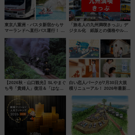
東京八重洲・バスタ新宿からサ
「旅名人の九州満喫きっぷ」デ
マーランドへ直行バス運行！ お
ジタル化 紙版との価格やルー
トクな1Dayパスで夏のプールと
ルの違いを解説
推し活を楽しもう！（2026年
8/1～31）
【2026秋・山口観光】SLやまぐ
白い恋人パークが7月30日大規
ち号「貴婦人」復活＆「はなあ
模リニューアル！ 2026年最新の
かり」初走行区間も！山口DCの
新エリア・工場見学の見どころ
注目観光列車まとめ きっぷの取
と料金・アクセスを徹底解説
り方は？
（札幌市）