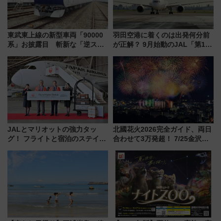
東武東上線の新型車両「90000
羽田空港に着くのは出発何分前
系」お披露目 斬新な「逆スラ
が正解？ 9月始動のJAL「第1タ
ント式」の先頭形状と明るく開
ーミナル北側サテライト」は徒
放的な車内空間に注目、デビュ
歩1キロ超え！ 知っておきたい
ーは9月
変更点まとめ
JALとマリオットの強力タッ
北國花火2026完全ガイド、両日
グ！ フライトと宿泊のステイタ
合わせて3万発超！ 7/25金沢大
スマッチでFLY ON ポイントや
会・8/1川北大会の2つの花火大
上級会員資格を効率よく獲得す
会の日程・アクセス・観覧席ま
る方法を解説
とめ（石川県）