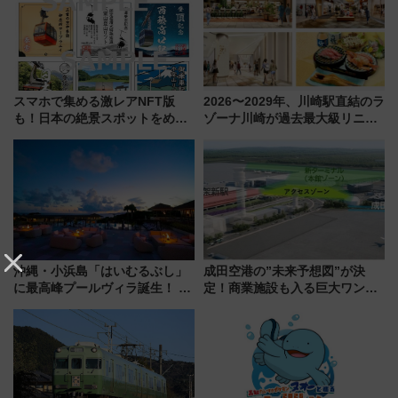
スマホで集める激レアNFT版
2026〜2029年、川崎駅直結のラ
も！日本の絶景スポットをめぐ
ゾーナ川崎が過去最大級リニュ
って集める「索道印(さくどうい
ーアル！ フードコート拡大など
ん)」企画がスタート
「いつから何が変わるか」徹底
解説！
沖縄・小浜島「はいむるぶし」
成田空港の”未来予想図”が決
に最高峰プールヴィラ誕生！ 石
定！商業施設も入る巨大ワンタ
垣島から船で向かう究極のご褒
ーミナル、京成の高架新駅整備
美旅「何もしない贅沢」を体験
で新型特急が品川･羽田とを結
してみない？
ぶ！ JR空港駅は2面3線化！