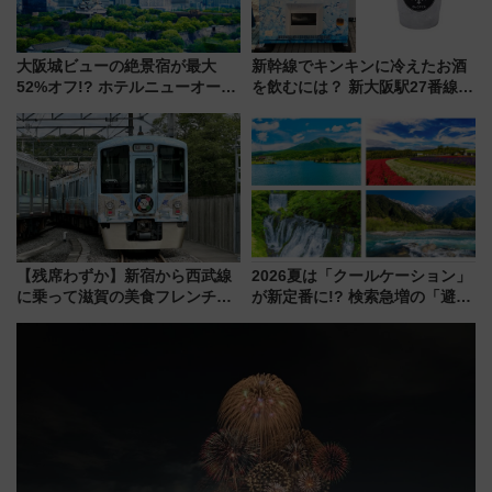
大阪城ビューの絶景宿が最大
新幹線でキンキンに冷えたお酒
52%オフ!? ホテルニューオータ
を飲むには？ 新大阪駅27番線ホ
ニ大阪の40周年「夏のタイムセ
ームに登場した完全キャッシュ
ール」で秋の関西旅を豪華にす
レス「カップ氷」専用自販機が
る方法（8月20日まで！）
話題！
【残席わずか】新宿から西武線
2026夏は「クールケーション」
に乗って滋賀の美食フレンチを
が新定番に!? 検索急増の「避暑
堪能？ 大人気レストラン列車
地ランキングTOP5」。涼しさ
「52席の至福」で味わう近江牛
と移動を楽しむ、電車で行くお
や伝統文化の特別コラボ
すすめ観光情報も