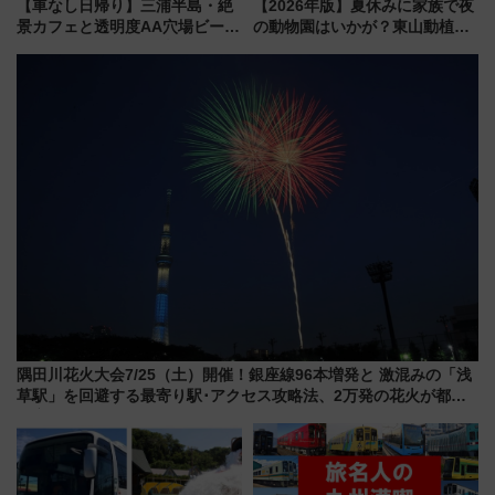
【車なし日帰り】三浦半島・絶
【2026年版】夏休みに家族で夜
景カフェと透明度AA穴場ビーチ
の動物園はいかが？東山動植物
を巡る！ おトクな電車きっぷ活
園＆のんほいパーク「ナイト
用してストレスフリー旅へ行こ
ZOO」開催情報
う！
隅田川花火大会7/25（土）開催！銀座線96本増発と 激混みの「浅
草駅」を回避する最寄り駅･アクセス攻略法、2万発の花火が都心
の夜に！