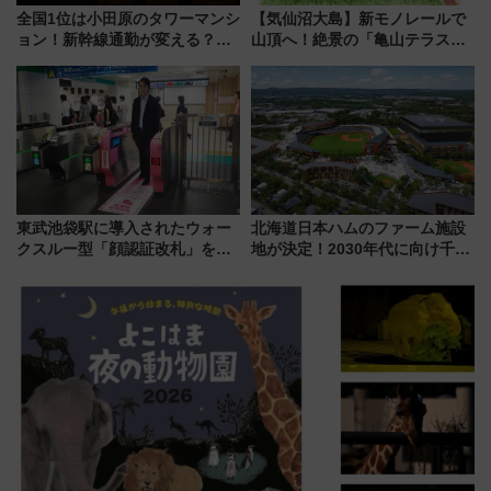
全国1位は小田原のタワーマンシ
【気仙沼大島】新モノレールで
ョン！新幹線通勤が変える？
山頂へ！絶景の「亀山テラス
「住みたい街」の最新トレンド
360°」が7月19日オープン、休
【新築マンション人気ランキン
暇村のお得な日帰りプランも登
グ】
場
東武池袋駅に導入されたウォー
北海道日本ハムのファーム施設
クスルー型「顔認証改札」を見
地が決定！2030年代に向け千歳
る 低コストで「顔パス」実装
線沿線が一大野球エリア