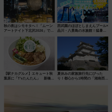
を解説
秋の夜はシモキタへ！「ムーン
西武園のほぼとしまえんプール×
アートナイト下北沢2026」でイ
品川・八景島の水族館！猛暑を
マーシブシアターやアート巡り
乗り切る「アクティブパス」で
を満喫しよう
夏休みをお得に楽しむ！
【駅ナカグルメ】エキュート秋
夏休みの家族旅行先にぴった
葉原に「T’sたんたん」 新橋に
り！都心から1時間の「湘南西エ
551蓬莱のDNAを継ぐ「東京豚
リア」満喫ガイド 鎌倉・江の
饅」、オムライス専門店「肉と
島とは異なる魅力を持つ今夏の
たまご」新グルメ続々登場！
注目スポット
【2026年8月】