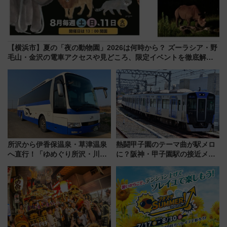
【横浜市】夏の「夜の動物園」2026は何時から？ ズーラシア・野
毛山・金沢の電車アクセスや見どころ、限定イベントを徹底解
説！
所沢から伊香保温泉・草津温泉
熱闘甲子園のテーマ曲が駅メロ
へ直行！「ゆめぐり所沢・川越
に？阪神・甲子園駅の接近メロ
号」で群馬の温泉旅をもっと気
ディがVaundy「かげろう」×向
軽に 運行ダイヤ・運賃を解説
谷実アレンジの特別仕様へ、8月
5日始発から