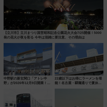
【立川市】立川まつり国営昭和記念公園花火大会7/25開催！5000
発の花火が夜を彩る 今年は混雑に要注意、その理由は
中野駅の新玄関口「アトレ中
22歳以下はお得にラーメンを堪
野」が2026年12月9日開業！新
能！名古屋・驛麺通りで夏休み
改札直結で屋上BBQも楽しめる
限定「U22応援割り」が7月21日
注目スポット
よりスタート