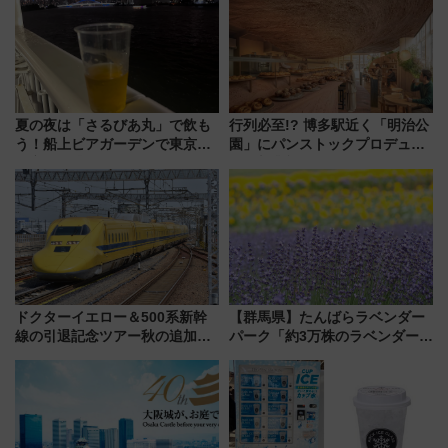
夏の夜は「さるびあ丸」で飲も
行列必至!? 博多駅近く「明治公
う！船上ビアガーデンで東京湾
園」にパンストックプロデュー
の夜景を眺めながら軽く一
スの新業態『Land Bageri』8/7
杯……工場直送生ビールや島グ
オープン 秋からはビストロ営業
ルメが美味い
も！
ドクターイエロー＆500系新幹
【群馬県】たんばらラベンダー
線の引退記念ツアー秋の追加企
パーク「約3万株のラベンダー」
画が決定！乗車体験やグッズ・
が見頃！新幹線＆無料送迎バス
ホテル情報まとめ
で都心から約1時間半で夏の絶景
を！