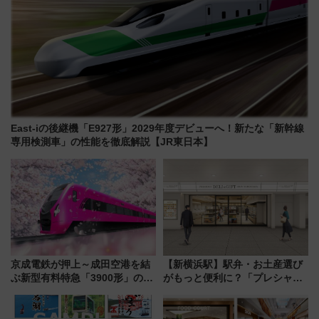
East-iの後継機「E927形」2029年度デビューへ！新たな「新幹線
専用検測車」の性能を徹底解説【JR東日本】
京成電鉄が押上～成田空港を結
【新横浜駅】駅弁・お土産選び
ぶ新型有料特急「3900形」のコ
がもっと便利に？「プレシャス
ンセプト・デザイン公開 愛称
デリ＆ギフト新横浜」がオープ
募集も実施
ン 場所や営業時間・限定弁当
を紹介