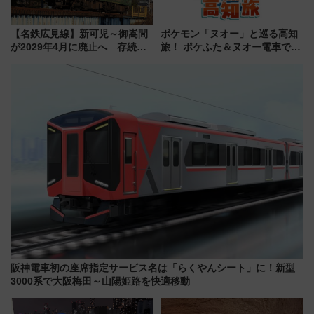
【名鉄広見線】新可児～御嵩間
ポケモン「ヌオー」と巡る高知
が2029年4月に廃止へ 存続協
旅！ ポケふた＆ヌオー電車で楽
議終了で100年の歴史に幕
しむ鉄道スタンプラリーで土佐
路の絶景と絶品グルメを満喫！
（7月18日スタート）
阪神電車初の座席指定サービス名は「らくやんシート」に！新型
3000系で大阪梅田～山陽姫路を快適移動