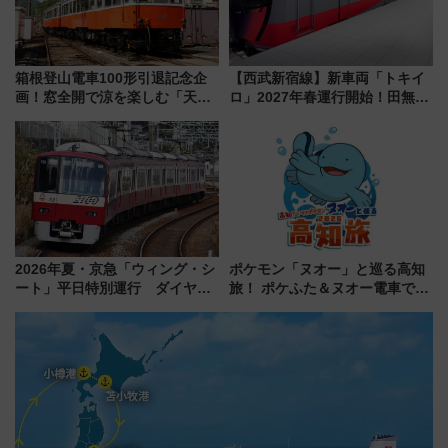
箱根登山電車100形引退記念企
【西武新宿線】新車両「トキイ
画！窓全開で涼を楽しむ「天然
ロ」2027年春運行開始！田無・
クーラー体験号」と限定鉄コレ
新所沢にも停車 2028年春には
発売
「第2弾」も
2026年夏・京急「ウィング・シ
ポケモン「ヌオー」と巡る高知
ート」平日特別運行 ダイヤ・
旅！ ポケふた＆ヌオー電車で楽
乗車方法を解説！2階建てバスや
しむ鉄道スタンプラリーで土佐
三浦海岸を堪能できるお出かけ
路の絶景と絶品グルメを満喫！
プランもご紹介
（7月18日スタート）