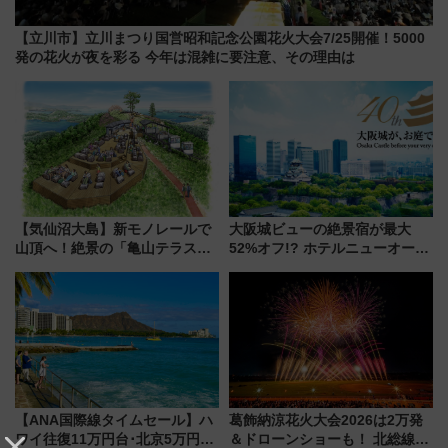
【立川市】立川まつり国営昭和記念公園花火大会7/25開催！5000
発の花火が夜を彩る 今年は混雑に要注意、その理由は
【気仙沼大島】新モノレールで
大阪城ビューの絶景宿が最大
山頂へ！絶景の「亀山テラス
52%オフ!? ホテルニューオータ
360°」が7月19日オープン、休
ニ大阪の40周年「夏のタイムセ
暇村のお得な日帰りプランも登
ール」で秋の関西旅を豪華にす
場
る方法（8月20日まで！）
【ANA国際線タイムセール】ハ
葛飾納涼花火大会2026は2万発
ワイ往復11万円台･北京5万円台
＆ドローンショーも！ 北総線を