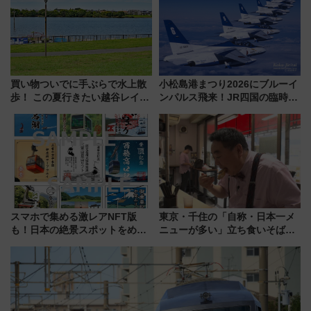
ンが誕生！
募は7/12まで！）
買い物ついでに手ぶらで水上散
小松島港まつり2026にブルーイ
歩！ この夏行きたい越谷レイク
ンパルス飛来！JR四国の臨時ダ
タウンの新たな水辺の憩いエリ
イヤや駐車場予約を徹底解説
ア「LAKESIDE PARK」（埼玉
県越谷市）
スマホで集める激レアNFT版
東京・千住の「自称・日本一メ
も！日本の絶景スポットをめぐ
ニューが多い」立ち食いそば屋
って集める「索道印(さくどうい
とは？ ＢＳ日テレ『ドランク塚
ん)」企画がスタート
地のふらっと立ち食いそば』
7/27夜10時～放送