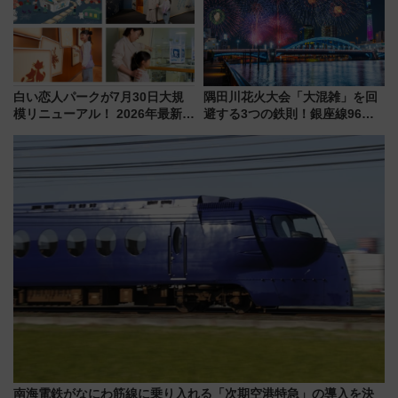
白い恋人パークが7月30日大規
隅田川花火大会「大混雑」を回
模リニューアル！ 2026年最新の
避する3つの鉄則！銀座線96本
新エリア・工場見学の見どころ
増発･浅草線臨時ダイヤ･スカイ
と料金・アクセスを徹底解説
ツリー駅の規制まとめ 7/25開催
（札幌市）
（2026年）
南海電鉄がなにわ筋線に乗り入れる「次期空港特急」の導入を決