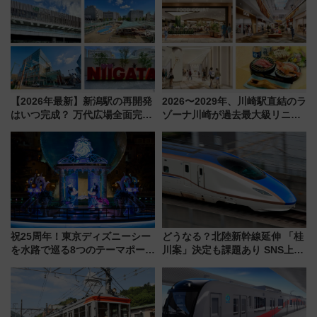
【2026年最新】新潟駅の再開発
2026〜2029年、川崎駅直結のラ
はいつ完成？ 万代広場全面完成
ゾーナ川崎が過去最大級リニュ
から「にいがた2キロ」・古町再
ーアル！ フードコート拡大など
開発、バスタ新潟構想まで徹底
「いつから何が変わるか」徹底
解説！
解説！
祝25周年！東京ディズニーシー
どうなる？北陸新幹線延伸 「桂
を水路で巡る8つのテーマポート
川案」決定も課題あり SNS上の
と限定デコレーションを解説
声は