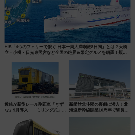
HIS「4つのフェリーで繋ぐ 日本一周大満喫旅8日間」とは？天橋
立・小樽・日光東照宮など全国の絶景＆限定グルメを網羅！煩雑
な手続きも不要でお手軽に楽しめるプランが登場
近鉄が新型レール削正車「きず
新函館北斗駅の裏側に潜入！北
な」9月導入 「ミリング式」採
海道新幹線開業10周年で駅長
用でメンテナンス作業を効率
室・地下通路など公開イベン
化！安全性や乗り心地の向上に
ト 参加方法や体験内容を紹介
貢献するだけでなく、全線区で
活躍するための仕組みも