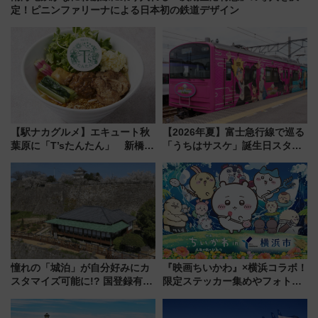
定！ピニンファリーナによる日本初の鉄道デザイン
【駅ナカグルメ】エキュート秋
【2026年夏】富士急行線で巡る
葉原に「T’sたんたん」 新橋に
「うちはサスケ」誕生日スタン
551蓬莱のDNAを継ぐ「東京豚
プラリー！富士急ハイランド限
饅」、オムライス専門店「肉と
定グルメ＆グッズ徹底ガイド
たまご」新グルメ続々登場！
【2026年8月】
憧れの「城泊」が自分好みにカ
『映画ちいかわ』×横浜コラボ！
スタマイズ可能に!? 国登録有形
限定ステッカー集めやフォトス
文化財・丸亀城「延寿閣別館」
ポット、特別花火でみなとみら
にオーダーメイド型の宿泊プラ
いを満喫しよう（花火鑑賞会応