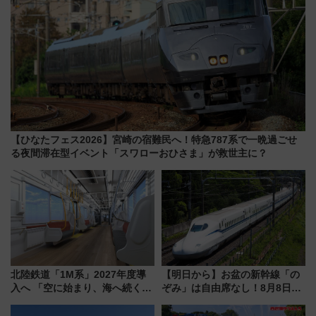
【ひなたフェス2026】宮崎の宿難民へ！特急787系で一晩過ごせ
る夜間滞在型イベント「スワローおひさま」が救世主に？
北陸鉄道「1M系」2027年度導
【明日から】お盆の新幹線「の
入へ 「空に始まり、海へ続く」
ぞみ」は自由席なし！8月8日午
白山比咩神社をモチーフにした
前はほぼ満席…でも数時間ズラ
神秘的なデザイン
せば空きが見つかることも 混