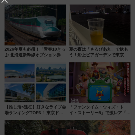
～、憧れのビジネスクラスも！
使った穴場アクセスや臨時列
来春のGW旅行まで狙える激ア
車、観覧スポット情報と周辺観
ツ路線まとめ（8/10まで）
光まとめ（7/28開催）
2026年夏も必須！「青春18きっ
夏の夜は「さるびあ丸」で飲も
ぷ 北海道新幹線オプション券」
う！船上ビアガーデンで東京湾
自動改札対応ルールと途中下車
の夜景を眺めながら軽く一
の罠
杯……工場直送生ビールや島グ
ルメが美味い
【推し活×遠征】好きなライブ会
「ファンタイム・ウィズ・ト
場ランキングTOP3！ 東京ドー
イ・ストーリー5」で激レア『ロ
ムや大阪城ホールが選ばれる理
ルカナ』カードをゲット！最新
由と交通アクセス術、ライブ会
デコレーションも徹底解説
場に何を求める？