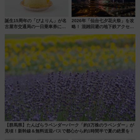
誕生15周年の「ぴよりん」が名
2026年「仙台七夕花火祭」を攻
古屋市交通局の一日乗車券に！
略！ 混雑回避の地下鉄アクセス
東山線では貸切電車も登場【限
からまだ買える有料席情報、花
定1万5000枚】
火前に楽しむ仙台観光ルートま
で解説！
【群馬県】たんばらラベンダーパーク「約3万株のラベンダー」が
見頃！新幹線＆無料送迎バスで都心から約1時間半で夏の絶景を！