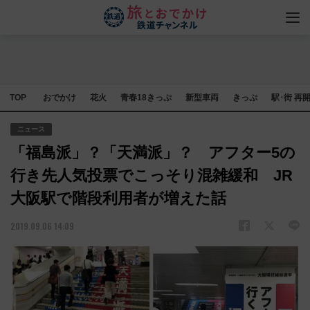
TOP
おでかけ
花火
青春18きっぷ
新型車両
きっぷ
駅･街 再
ニュース
「福島派」？「天満派」？ アフター5の
行き先人気投票でこっそり混雑緩和 JR
大阪駅で階段利用者が増えた話
2019.09.06 14:09