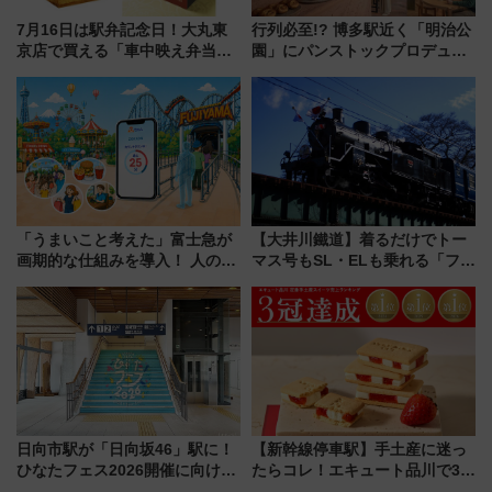
7月16日は駅弁記念日！大丸東
行列必至!? 博多駅近く「明治公
京店で買える「車中映え弁当」
園」にパンストックプロデュー
フェア【2026年夏】
スの新業態『Land Bageri』8/7
オープン 秋からはビストロ営業
も！
「うまいこと考えた」富士急が
【大井川鐵道】着るだけでトー
画期的な仕組みを導入！ 人のか
マス号もSL・ELも乗れる「フリ
わりにスマホが並ぶ「分身く
ーきっぷTシャツ」8月6日より
ん」始動
受注販売
日向市駅が「日向坂46」駅に！
【新幹線停車駅】手土産に迷っ
ひなたフェス2026開催に向けJR
たらコレ！エキュート品川で3年
九州が記念きっぷや臨時列車で
連続売上1位を獲得した定番手土