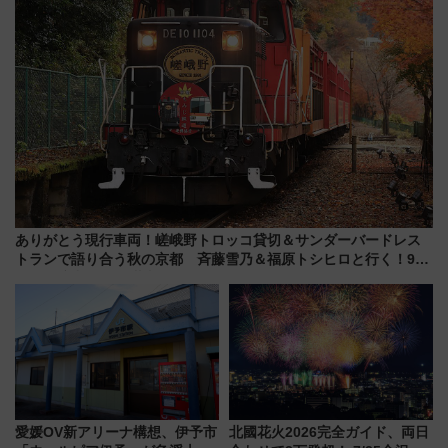
ありがとう現行車両！嵯峨野トロッコ貸切＆サンダーバードレス
トランで語り合う秋の京都 斉藤雪乃＆福原トシヒロと行く！9月
13日「京都の鉄道満喫ツアー」開催
愛媛OV新アリーナ構想、伊予市
北國花火2026完全ガイド、両日