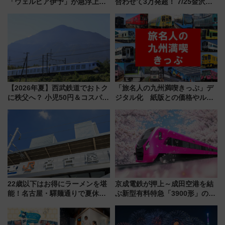
「ウェルピア伊予」が急浮上！
合わせて3万発超！ 7/25金沢大
サイボウズ青野社長の参加表明
会・8/1川北大会の2つの花火大
で探る鉄道アクセスの未来
会の日程・アクセス・観覧席ま
とめ（石川県）
【2026年夏】西武鉄道でおトク
「旅名人の九州満喫きっぷ」デ
に秩父へ？ 小児50円＆コスパ最
ジタル化 紙版との価格やルー
強きっぷで「安・近・短」な家
ルの違いを解説
族旅行！ 深夜の正丸トンネル探
検や特急ラビューも
22歳以下はお得にラーメンを堪
京成電鉄が押上～成田空港を結
能！名古屋・驛麺通りで夏休み
ぶ新型有料特急「3900形」のコ
限定「U22応援割り」が7月21日
ンセプト・デザイン公開 愛称
よりスタート
募集も実施