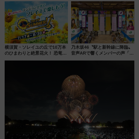
全力応援 夜行列車「ドリーム
産スイーツとは？
おひさま号」も走る
横須賀・ソレイユの丘で10万本
乃木坂46〝駅と新幹線に降臨〟
のひまわりと絶景花火！ 恐竜や
音声ARで響くメンバーの声「真
ドッグプールなど三浦半島の日
夏の全国ツアー2026」
帰りお出かけ最新情報（2026年
7月17日～開催）